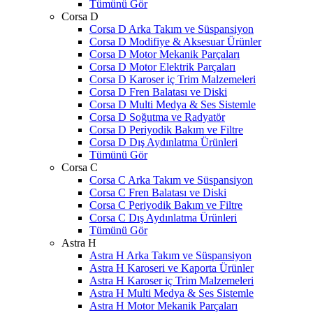
Tümünü Gör
Corsa D
Corsa D Arka Takım ve Süspansiyon
Corsa D Modifiye & Aksesuar Ürünler
Corsa D Motor Mekanik Parçaları
Corsa D Motor Elektrik Parçaları
Corsa D Karoser iç Trim Malzemeleri
Corsa D Fren Balatası ve Diski
Corsa D Multi Medya & Ses Sistemle
Corsa D Soğutma ve Radyatör
Corsa D Periyodik Bakım ve Filtre
Corsa D Dış Aydınlatma Ürünleri
Tümünü Gör
Corsa C
Corsa C Arka Takım ve Süspansiyon
Corsa C Fren Balatası ve Diski
Corsa C Periyodik Bakım ve Filtre
Corsa C Dış Aydınlatma Ürünleri
Tümünü Gör
Astra H
Astra H Arka Takım ve Süspansiyon
Astra H Karoseri ve Kaporta Ürünler
Astra H Karoser iç Trim Malzemeleri
Astra H Multi Medya & Ses Sistemle
Astra H Motor Mekanik Parçaları