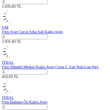
1.931,83
TL
GM
Fren Ayar Cırcırı Arka Sağ Kalos Aveo
1.931,83
TL
İTHAL
Fren Silindiri Merkez Kalos Aveo Corsa C Astr Nub-Lan-Nex
432,93
TL
İTHAL
Fren Balatası Ön Kalos Aveo