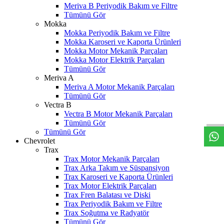
Meriva B Periyodik Bakım ve Filtre
Tümünü Gör
Mokka
Mokka Periyodik Bakım ve Filtre
Mokka Karoseri ve Kaporta Ürünleri
Mokka Motor Mekanik Parçaları
Mokka Motor Elektrik Parçaları
Tümünü Gör
Meriva A
Meriva A Motor Mekanik Parçaları
W
h
t
s
a
p
p
D
e
s
t
e
H
a
t
t
Tümünü Gör
Vectra B
Vectra B Motor Mekanik Parçaları
Tümünü Gör
Tümünü Gör
Chevrolet
Trax
Trax Motor Mekanik Parçaları
Trax Arka Takım ve Süspansiyon
Trax Karoseri ve Kaporta Ürünleri
Trax Motor Elektrik Parçaları
Trax Fren Balatası ve Diski
Trax Periyodik Bakım ve Filtre
Trax Soğutma ve Radyatör
Tümünü Gör