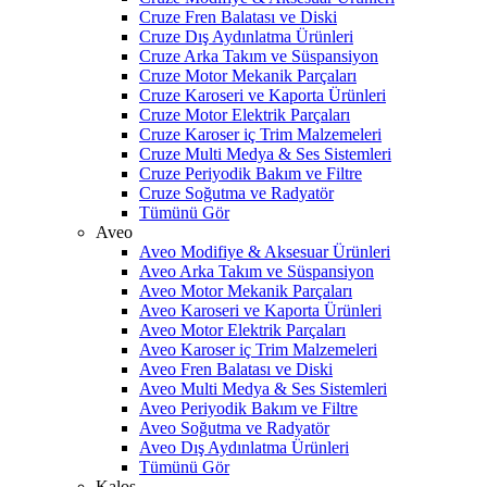
Cruze Fren Balatası ve Diski
Cruze Dış Aydınlatma Ürünleri
Cruze Arka Takım ve Süspansiyon
Cruze Motor Mekanik Parçaları
Cruze Karoseri ve Kaporta Ürünleri
Cruze Motor Elektrik Parçaları
Cruze Karoser iç Trim Malzemeleri
Cruze Multi Medya & Ses Sistemleri
Cruze Periyodik Bakım ve Filtre
Cruze Soğutma ve Radyatör
Tümünü Gör
Aveo
Aveo Modifiye & Aksesuar Ürünleri
Aveo Arka Takım ve Süspansiyon
Aveo Motor Mekanik Parçaları
Aveo Karoseri ve Kaporta Ürünleri
Aveo Motor Elektrik Parçaları
Aveo Karoser iç Trim Malzemeleri
Aveo Fren Balatası ve Diski
Aveo Multi Medya & Ses Sistemleri
Aveo Periyodik Bakım ve Filtre
Aveo Soğutma ve Radyatör
Aveo Dış Aydınlatma Ürünleri
Tümünü Gör
Kalos