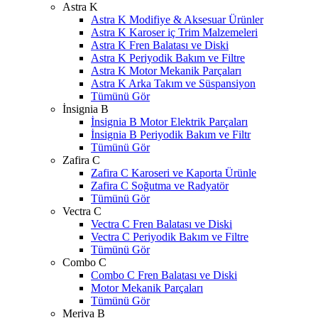
Astra K
Astra K Modifiye & Aksesuar Ürünler
Astra K Karoser iç Trim Malzemeleri
Astra K Fren Balatası ve Diski
Astra K Periyodik Bakım ve Filtre
Astra K Motor Mekanik Parçaları
Astra K Arka Takım ve Süspansiyon
Tümünü Gör
İnsignia B
İnsignia B Motor Elektrik Parçaları
İnsignia B Periyodik Bakım ve Filtr
Tümünü Gör
Zafira C
Zafira C Karoseri ve Kaporta Ürünle
Zafira C Soğutma ve Radyatör
Tümünü Gör
Vectra C
Vectra C Fren Balatası ve Diski
Vectra C Periyodik Bakım ve Filtre
Tümünü Gör
Combo C
Combo C Fren Balatası ve Diski
Motor Mekanik Parçaları
Tümünü Gör
Meriva B