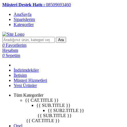
Müşteri Destek Hattı :
08509693460
AnaSayfa
Siparişlerim
Kategoriler
Ara
0
Favorilerim
Hesabım
0
Sepetim
İndirimdekiler
İletişim
Müşteri Hizmetleri
Yeni Ürünler
Tüm Kategoriler
{{ CAT.TITLE }}
{{ SUB.TITLE }}
{{ SUB2.TITLE }}
{{ SUB.TITLE }}
{{ CAT.TITLE }}
Opel