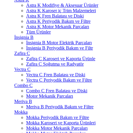
Astra K Modifiye & Aksesuar Ürünler
Astra K Karoser iç Trim Malzemeleri
Astra K Fren Balatası ve Diski
Astra K Periyodik Bakım ve Filtre
Astra K Motor Mekanik Parçaları
Tüm Ürünler
İnsignia B
İnsignia B Motor Elektrik Parçaları
İnsignia B Periyodik Bakım ve Filtr
Zafira C
Zafira C Karoseri ve Kaporta Ürünle
Zafira C Soğutma ve Radyatör
Vectra C
Vectra C Fren Balatası ve Diski
Vectra C Periyodik Bakım ve Filtre
Combo C
Combo C Fren Balatası ve Diski
Motor Mekanik Parçaları
Meriva B
Meriva B Periyodik Bakım ve Filtre
Mokka
Mokka Periyodik Bakım ve Filtre
Mokka Karoseri ve Kaporta Ürünleri
Mokka Motor Mekanik Parçaları