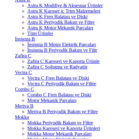
Astra K Modifiye & Aksesuar Ürünler
Astra K Karoser iç Trim Malzemeleri
Astra K Fren Balatası ve Diski
Astra K Periyodik Bakım ve Filtre
Astra K Motor Mekanik Parçaları
Tüm Ürünler
İnsignia B
İnsignia B Motor Elektrik Parçaları
İnsignia B Periyodik Bakım ve Filtr
Zafira C
Zafira C Karoseri ve Kaporta Ürünle
Zafira C Soğutma ve Radyatör
Vectra C
Vectra C Fren Balatası ve Diski
Vectra C Periyodik Bakım ve Filtre
Combo C
Combo C Fren Balatası ve Diski
Motor Mekanik Parçaları
Meriva B
Meriva B Periyodik Bakım ve Filtre
Mokka
Mokka Periyodik Bakım ve Filtre
Mokka Karoseri ve Kaporta Ürünleri
Mokka Motor Mekanik Parçaları