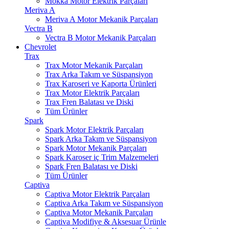
Mokka Motor Elektrik Parçaları
Meriva A
Meriva A Motor Mekanik Parçaları
Vectra B
Vectra B Motor Mekanik Parçaları
Chevrolet
Trax
Trax Motor Mekanik Parçaları
Trax Arka Takım ve Süspansiyon
Trax Karoseri ve Kaporta Ürünleri
Trax Motor Elektrik Parçaları
Trax Fren Balatası ve Diski
Tüm Ürünler
Spark
Spark Motor Elektrik Parçaları
Spark Arka Takım ve Süspansiyon
Spark Motor Mekanik Parçaları
Spark Karoser iç Trim Malzemeleri
Spark Fren Balatası ve Diski
Tüm Ürünler
Captiva
Captiva Motor Elektrik Parçaları
Captiva Arka Takım ve Süspansiyon
Captiva Motor Mekanik Parçaları
Captiva Modifiye & Aksesuar Ürünle