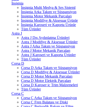
İnsignia
İnsignia Multi Medya & Ses Sisteml
İnsignia Arka Takım ve Süspansiyon
İnsignia Motor Mekanik Parçaları
İnsignia Modifiye & Aksesuar Ürünle
İnsignia Karoseri ve Kaporta Ürünle
Tüm Ürünler
Astra J
Astra J Dış Aydınlatma Ürünleri
Astra J Modifiye & Aksesuar Ürünler
Astra J Arka Takım ve Süspansiyon
Astra J Motor Mekanik Parçaları
Astra J Karoseri ve Kaporta Ürünler
Tüm Ürünler
Corsa D
Corsa D Arka Takım ve Süspansiyon
Corsa D Modifiye & Aksesuar Ürünler
Corsa D Motor Mekanik Parçaları
Corsa D Motor Elektrik Parçaları
Corsa D Karoser iç Trim Malzemeleri
Tüm Ürünler
Corsa C
Corsa C Arka Takım ve Süspansiyon
Corsa C Fren Balatası ve Diski
Corsa C Periyodik Bakım ve Filtre