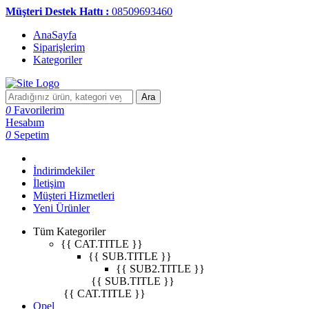
Müşteri Destek Hattı :
08509693460
AnaSayfa
Siparişlerim
Kategoriler
Ara
0
Favorilerim
Hesabım
0
Sepetim
İndirimdekiler
İletişim
Müşteri Hizmetleri
Yeni Ürünler
Tüm Kategoriler
{{ CAT.TITLE }}
{{ SUB.TITLE }}
{{ SUB2.TITLE }}
{{ SUB.TITLE }}
{{ CAT.TITLE }}
Opel