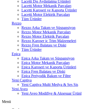
Lacetti Dış Aydınlatma Ürünleri
Lacetti Motor Mekanik Parçaları
Lacetti Karoseri ve Kaporta Ürünler
Lacetti Motor Elektrik Parçaları
Tüm Ürünler
Rezzo
Rezzo Arka Takım ve Süspansiyon
Rezzo Motor Mekanik Parçaları
Rezzo Motor Elektrik Parçaları
Rezzo Karoser iç Trim Malzemeleri
Rezzo Fren Balatası ve Diski
Tüm Ürünler
Epica
Epica Arka Takım ve Süspansiyon
Epica Motor Mekanik Parçaları
Epica Karoseri ve Kaporta Ürünleri
Epica Fren Balatası ve Diski
Epica Periyodik Bakım ve Filtre
Yeni Captiva
Yeni Captiva Multi Medya & Ses Sis
Yeni Aveo
Yeni Aveo Modifiye & Aksesuar Ürünl
Menü