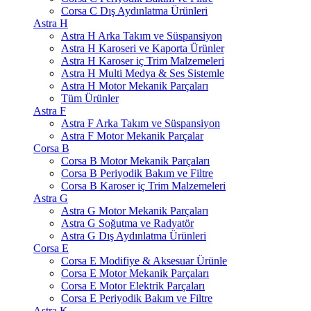
Corsa C Dış Aydınlatma Ürünleri
Astra H
Astra H Arka Takım ve Süspansiyon
Astra H Karoseri ve Kaporta Ürünler
Astra H Karoser iç Trim Malzemeleri
Astra H Multi Medya & Ses Sistemle
Astra H Motor Mekanik Parçaları
Tüm Ürünler
Astra F
Astra F Arka Takım ve Süspansiyon
Astra F Motor Mekanik Parçalar
Corsa B
Corsa B Motor Mekanik Parçaları
Corsa B Periyodik Bakım ve Filtre
Corsa B Karoser iç Trim Malzemeleri
Astra G
Astra G Motor Mekanik Parçaları
Astra G Soğutma ve Radyatör
Astra G Dış Aydınlatma Ürünleri
Corsa E
Corsa E Modifiye & Aksesuar Ürünle
Corsa E Motor Mekanik Parçaları
Corsa E Motor Elektrik Parçaları
Corsa E Periyodik Bakım ve Filtre
Astra K