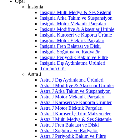
Opel
İnsignia
İnsignia Multi Medya & Ses Sisteml
İnsignia Arka Takım ve Süspansiyon
İnsignia Motor Mekanik Parçaları
İnsignia Modifiye & Aksesuar Ürünle
İnsignia Karoseri ve Kaporta Ürünle
İnsignia Motor Elektrik Parçaları
İnsignia Fren Balatası ve Diski
İnsignia Soğutma ve Radyatör
İnsignia Periyodik Bakım ve Filtre
İnsignia Dış Aydınlatma Ürünleri
Tümünü Gör
Astra J
Astra J Dış Aydınlatma Ürünleri
Astra J Modifiye & Aksesuar Ürünler
Astra J Arka Takım ve Süspansiyon
Astra J Motor Mekanik Parçaları
Astra J Karoseri ve Kaporta Ürünler
Astra J Motor Elektrik Parçaları
Astra J Karoser İç Trim Malzemeler
Astra J Multi Medya & Ses Sistemle
Astra J Fren Balatası ve Diski
Astra J Soğutma ve Radyatör
Astra J Periyodik Bakım ve Filtre