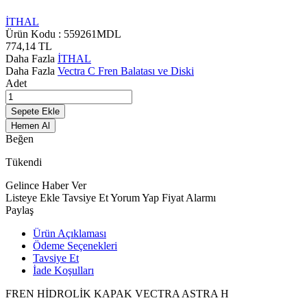
İTHAL
Ürün Kodu :
559261MDL
774,14
TL
Daha Fazla
İTHAL
Daha Fazla
Vectra C Fren Balatası ve Diski
Adet
Sepete Ekle
Hemen Al
Beğen
Tükendi
Gelince Haber Ver
Listeye Ekle
Tavsiye Et
Yorum Yap
Fiyat Alarmı
Paylaş
Ürün Açıklaması
Ödeme Seçenekleri
Tavsiye Et
İade Koşulları
FREN HİDROLİK KAPAK VECTRA ASTRA H