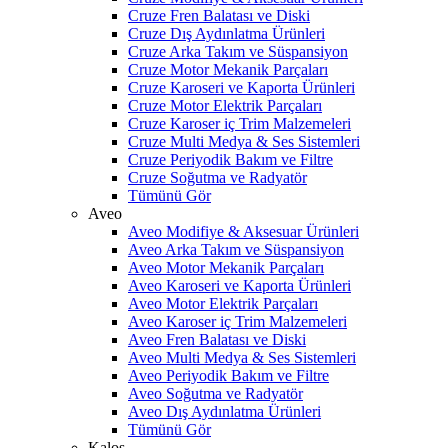
Cruze Fren Balatası ve Diski
Cruze Dış Aydınlatma Ürünleri
Cruze Arka Takım ve Süspansiyon
Cruze Motor Mekanik Parçaları
Cruze Karoseri ve Kaporta Ürünleri
Cruze Motor Elektrik Parçaları
Cruze Karoser iç Trim Malzemeleri
Cruze Multi Medya & Ses Sistemleri
Cruze Periyodik Bakım ve Filtre
Cruze Soğutma ve Radyatör
Tümünü Gör
Aveo
Aveo Modifiye & Aksesuar Ürünleri
Aveo Arka Takım ve Süspansiyon
Aveo Motor Mekanik Parçaları
Aveo Karoseri ve Kaporta Ürünleri
Aveo Motor Elektrik Parçaları
Aveo Karoser iç Trim Malzemeleri
Aveo Fren Balatası ve Diski
Aveo Multi Medya & Ses Sistemleri
Aveo Periyodik Bakım ve Filtre
Aveo Soğutma ve Radyatör
Aveo Dış Aydınlatma Ürünleri
Tümünü Gör
Kalos