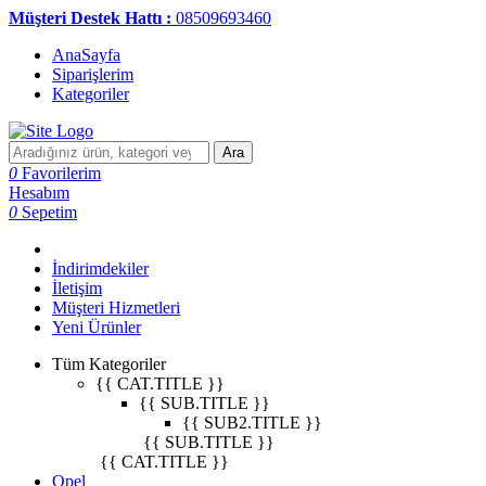
Müşteri Destek Hattı :
08509693460
AnaSayfa
Siparişlerim
Kategoriler
Ara
0
Favorilerim
Hesabım
0
Sepetim
İndirimdekiler
İletişim
Müşteri Hizmetleri
Yeni Ürünler
Tüm Kategoriler
{{ CAT.TITLE }}
{{ SUB.TITLE }}
{{ SUB2.TITLE }}
{{ SUB.TITLE }}
{{ CAT.TITLE }}
Opel