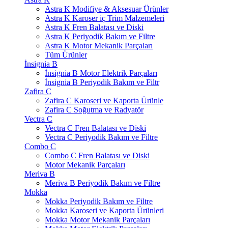
Astra K Modifiye & Aksesuar Ürünler
Astra K Karoser iç Trim Malzemeleri
Astra K Fren Balatası ve Diski
Astra K Periyodik Bakım ve Filtre
Astra K Motor Mekanik Parçaları
Tüm Ürünler
İnsignia B
İnsignia B Motor Elektrik Parçaları
İnsignia B Periyodik Bakım ve Filtr
Zafira C
Zafira C Karoseri ve Kaporta Ürünle
Zafira C Soğutma ve Radyatör
Vectra C
Vectra C Fren Balatası ve Diski
Vectra C Periyodik Bakım ve Filtre
Combo C
Combo C Fren Balatası ve Diski
Motor Mekanik Parçaları
Meriva B
Meriva B Periyodik Bakım ve Filtre
Mokka
Mokka Periyodik Bakım ve Filtre
Mokka Karoseri ve Kaporta Ürünleri
Mokka Motor Mekanik Parçaları