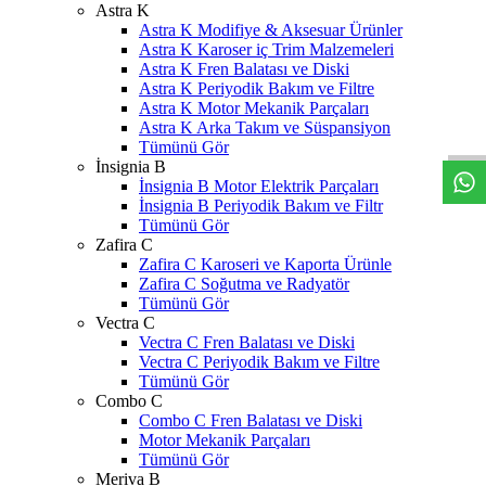
Astra K
Astra K Modifiye & Aksesuar Ürünler
Astra K Karoser iç Trim Malzemeleri
Astra K Fren Balatası ve Diski
Astra K Periyodik Bakım ve Filtre
W
h
t
s
a
p
p
D
e
s
t
e
H
a
t
t
Astra K Motor Mekanik Parçaları
Astra K Arka Takım ve Süspansiyon
Tümünü Gör
İnsignia B
İnsignia B Motor Elektrik Parçaları
İnsignia B Periyodik Bakım ve Filtr
Tümünü Gör
Zafira C
Zafira C Karoseri ve Kaporta Ürünle
Zafira C Soğutma ve Radyatör
Tümünü Gör
Vectra C
Vectra C Fren Balatası ve Diski
Vectra C Periyodik Bakım ve Filtre
Tümünü Gör
Combo C
Combo C Fren Balatası ve Diski
Motor Mekanik Parçaları
Tümünü Gör
Meriva B