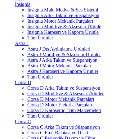
İnsignia
İnsignia Multi Medya & Ses Sisteml
İnsignia Arka Takım ve Süspansiyon
İnsignia Motor Mekanik Parçaları
İnsignia Modifiye & Aksesuar Ürünle
İnsignia Karoseri ve Kaporta Ürünle
Tüm Ürünler
Astra J
Astra J Dış Aydınlatma Ürünleri
Astra J Modifiye & Aksesuar Ürünler
Astra J Arka Takım ve Süspansiyon
Astra J Motor Mekanik Parçaları
Astra J Karoseri ve Kaporta Ürünler
Tüm Ürünler
Corsa D
Corsa D Arka Takım ve Süspansiyon
Corsa D Modifiye & Aksesuar Ürünler
Corsa D Motor Mekanik Parçaları
Corsa D Motor Elektrik Parçaları
Corsa D Karoser iç Trim Malzemeleri
Tüm Ürünler
Corsa C
Corsa C Arka Takım ve Süspansiyon
Corsa C Fren Balatası ve Diski
Corsa C Periyodik Bakım ve Filtre