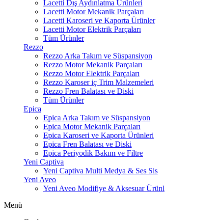
Lacetti Dış Aydınlatma Ürünleri
Lacetti Motor Mekanik Parçaları
Lacetti Karoseri ve Kaporta Ürünler
Lacetti Motor Elektrik Parçaları
Tüm Ürünler
Rezzo
Rezzo Arka Takım ve Süspansiyon
Rezzo Motor Mekanik Parçaları
Rezzo Motor Elektrik Parçaları
Rezzo Karoser iç Trim Malzemeleri
Rezzo Fren Balatası ve Diski
Tüm Ürünler
Epica
Epica Arka Takım ve Süspansiyon
Epica Motor Mekanik Parçaları
Epica Karoseri ve Kaporta Ürünleri
Epica Fren Balatası ve Diski
Epica Periyodik Bakım ve Filtre
Yeni Captiva
Yeni Captiva Multi Medya & Ses Sis
Yeni Aveo
Yeni Aveo Modifiye & Aksesuar Ürünl
Menü