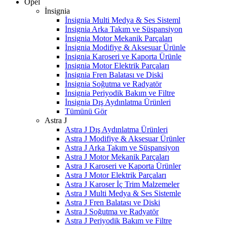
Opel
İnsignia
İnsignia Multi Medya & Ses Sisteml
İnsignia Arka Takım ve Süspansiyon
İnsignia Motor Mekanik Parçaları
İnsignia Modifiye & Aksesuar Ürünle
İnsignia Karoseri ve Kaporta Ürünle
İnsignia Motor Elektrik Parçaları
İnsignia Fren Balatası ve Diski
İnsignia Soğutma ve Radyatör
İnsignia Periyodik Bakım ve Filtre
İnsignia Dış Aydınlatma Ürünleri
Tümünü Gör
Astra J
Astra J Dış Aydınlatma Ürünleri
Astra J Modifiye & Aksesuar Ürünler
Astra J Arka Takım ve Süspansiyon
Astra J Motor Mekanik Parçaları
Astra J Karoseri ve Kaporta Ürünler
Astra J Motor Elektrik Parçaları
Astra J Karoser İç Trim Malzemeler
Astra J Multi Medya & Ses Sistemle
Astra J Fren Balatası ve Diski
Astra J Soğutma ve Radyatör
Astra J Periyodik Bakım ve Filtre