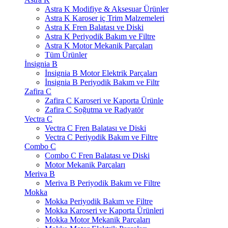
Astra K Modifiye & Aksesuar Ürünler
Astra K Karoser iç Trim Malzemeleri
Astra K Fren Balatası ve Diski
Astra K Periyodik Bakım ve Filtre
Astra K Motor Mekanik Parçaları
Tüm Ürünler
İnsignia B
İnsignia B Motor Elektrik Parçaları
İnsignia B Periyodik Bakım ve Filtr
Zafira C
Zafira C Karoseri ve Kaporta Ürünle
Zafira C Soğutma ve Radyatör
Vectra C
Vectra C Fren Balatası ve Diski
Vectra C Periyodik Bakım ve Filtre
Combo C
Combo C Fren Balatası ve Diski
Motor Mekanik Parçaları
Meriva B
Meriva B Periyodik Bakım ve Filtre
Mokka
Mokka Periyodik Bakım ve Filtre
Mokka Karoseri ve Kaporta Ürünleri
Mokka Motor Mekanik Parçaları