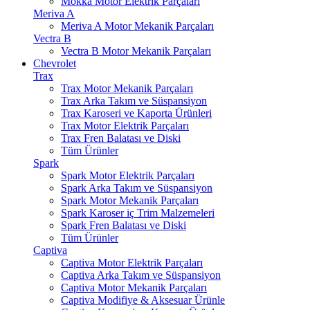
Mokka Motor Elektrik Parçaları
Meriva A
Meriva A Motor Mekanik Parçaları
Vectra B
Vectra B Motor Mekanik Parçaları
Chevrolet
Trax
Trax Motor Mekanik Parçaları
Trax Arka Takım ve Süspansiyon
Trax Karoseri ve Kaporta Ürünleri
Trax Motor Elektrik Parçaları
Trax Fren Balatası ve Diski
Tüm Ürünler
Spark
Spark Motor Elektrik Parçaları
Spark Arka Takım ve Süspansiyon
Spark Motor Mekanik Parçaları
Spark Karoser iç Trim Malzemeleri
Spark Fren Balatası ve Diski
Tüm Ürünler
Captiva
Captiva Motor Elektrik Parçaları
Captiva Arka Takım ve Süspansiyon
Captiva Motor Mekanik Parçaları
Captiva Modifiye & Aksesuar Ürünle