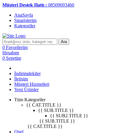
Müşteri Destek Hattı :
08509693460
AnaSayfa
Siparişlerim
Kategoriler
Ara
0
Favorilerim
Hesabım
0
Sepetim
İndirimdekiler
İletişim
Müşteri Hizmetleri
Yeni Ürünler
Tüm Kategoriler
{{ CAT.TITLE }}
{{ SUB.TITLE }}
{{ SUB2.TITLE }}
{{ SUB.TITLE }}
{{ CAT.TITLE }}
Opel