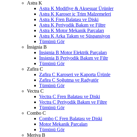
Astra K
Astra K Modifiye & Aksesuar Ürünler
Astra K Karoser iç Trim Malzemeleri
Astra K Fren Balatası ve Diski
Astra K Periyodik Bakım ve Filtre
Astra K Motor Mekanik Parçaları
Astra K Arka Takım ve Süspansiyon
Tümünü Gör
İnsignia B
İnsignia B Motor Elektrik Parçaları
İnsignia B Periyodik Bakım ve Filtr
Tümünü Gör
Zafira C
Zafira C Karoseri ve Kaporta Ürünle
Zafira C Soğutma ve Radyatör
Tümünü Gör
Vectra C
Vectra C Fren Balatası ve Diski
Vectra C Periyodik Bakım ve Filtre
Tümünü Gör
Combo C
Combo C Fren Balatası ve Diski
W
h
t
s
a
p
p
D
e
s
t
e
H
a
t
t
Motor Mekanik Parçaları
Tümünü Gör
Meriva B