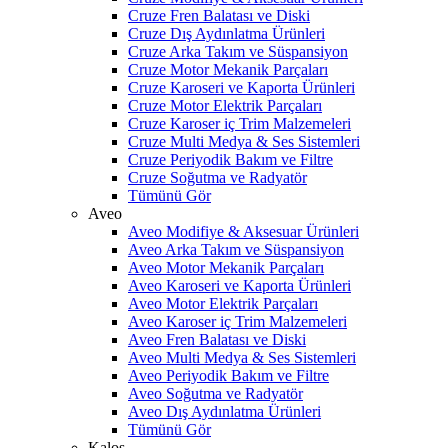
Cruze Fren Balatası ve Diski
Cruze Dış Aydınlatma Ürünleri
Cruze Arka Takım ve Süspansiyon
Cruze Motor Mekanik Parçaları
Cruze Karoseri ve Kaporta Ürünleri
Cruze Motor Elektrik Parçaları
Cruze Karoser iç Trim Malzemeleri
Cruze Multi Medya & Ses Sistemleri
Cruze Periyodik Bakım ve Filtre
Cruze Soğutma ve Radyatör
Tümünü Gör
Aveo
Aveo Modifiye & Aksesuar Ürünleri
Aveo Arka Takım ve Süspansiyon
Aveo Motor Mekanik Parçaları
Aveo Karoseri ve Kaporta Ürünleri
Aveo Motor Elektrik Parçaları
Aveo Karoser iç Trim Malzemeleri
Aveo Fren Balatası ve Diski
Aveo Multi Medya & Ses Sistemleri
Aveo Periyodik Bakım ve Filtre
Aveo Soğutma ve Radyatör
Aveo Dış Aydınlatma Ürünleri
Tümünü Gör
Kalos