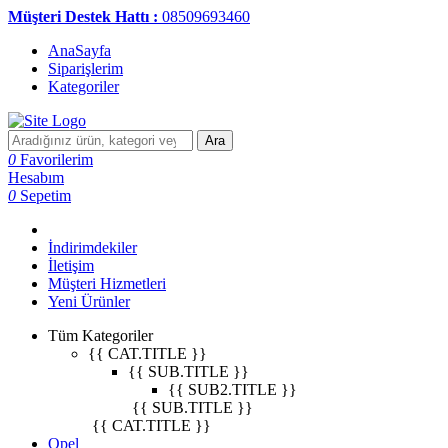
Müşteri Destek Hattı :
08509693460
AnaSayfa
Siparişlerim
Kategoriler
Ara
0
Favorilerim
Hesabım
0
Sepetim
İndirimdekiler
İletişim
Müşteri Hizmetleri
Yeni Ürünler
Tüm Kategoriler
{{ CAT.TITLE }}
{{ SUB.TITLE }}
{{ SUB2.TITLE }}
{{ SUB.TITLE }}
{{ CAT.TITLE }}
Opel