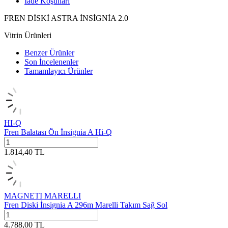
İade Koşulları
FREN DİSKİ ASTRA İNSİGNİA 2.0
Vitrin Ürünleri
Benzer Ürünler
Son İncelenenler
Tamamlayıcı Ürünler
HI-Q
Fren Balatası Ön İnsignia A Hi-Q
1.814,40
TL
MAGNETI MARELLI
Fren Diski İnsignia A 296m Marelli Takım Sağ Sol
4.788,00
TL