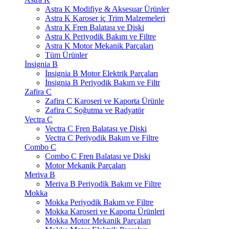
Astra K Modifiye & Aksesuar Ürünler
Astra K Karoser iç Trim Malzemeleri
Astra K Fren Balatası ve Diski
Astra K Periyodik Bakım ve Filtre
Astra K Motor Mekanik Parçaları
Tüm Ürünler
İnsignia B
İnsignia B Motor Elektrik Parçaları
İnsignia B Periyodik Bakım ve Filtr
Zafira C
Zafira C Karoseri ve Kaporta Ürünle
Zafira C Soğutma ve Radyatör
Vectra C
Vectra C Fren Balatası ve Diski
Vectra C Periyodik Bakım ve Filtre
Combo C
Combo C Fren Balatası ve Diski
Motor Mekanik Parçaları
Meriva B
Meriva B Periyodik Bakım ve Filtre
Mokka
Mokka Periyodik Bakım ve Filtre
Mokka Karoseri ve Kaporta Ürünleri
Mokka Motor Mekanik Parçaları