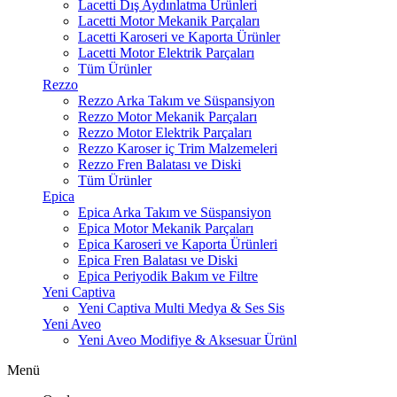
Lacetti Dış Aydınlatma Ürünleri
Lacetti Motor Mekanik Parçaları
Lacetti Karoseri ve Kaporta Ürünler
Lacetti Motor Elektrik Parçaları
Tüm Ürünler
Rezzo
Rezzo Arka Takım ve Süspansiyon
Rezzo Motor Mekanik Parçaları
Rezzo Motor Elektrik Parçaları
Rezzo Karoser iç Trim Malzemeleri
Rezzo Fren Balatası ve Diski
Tüm Ürünler
Epica
Epica Arka Takım ve Süspansiyon
Epica Motor Mekanik Parçaları
Epica Karoseri ve Kaporta Ürünleri
Epica Fren Balatası ve Diski
Epica Periyodik Bakım ve Filtre
Yeni Captiva
Yeni Captiva Multi Medya & Ses Sis
Yeni Aveo
Yeni Aveo Modifiye & Aksesuar Ürünl
Menü