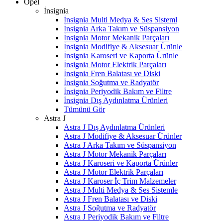
Opel
İnsignia
İnsignia Multi Medya & Ses Sisteml
İnsignia Arka Takım ve Süspansiyon
İnsignia Motor Mekanik Parçaları
İnsignia Modifiye & Aksesuar Ürünle
İnsignia Karoseri ve Kaporta Ürünle
İnsignia Motor Elektrik Parçaları
İnsignia Fren Balatası ve Diski
İnsignia Soğutma ve Radyatör
İnsignia Periyodik Bakım ve Filtre
İnsignia Dış Aydınlatma Ürünleri
Tümünü Gör
Astra J
Astra J Dış Aydınlatma Ürünleri
Astra J Modifiye & Aksesuar Ürünler
Astra J Arka Takım ve Süspansiyon
Astra J Motor Mekanik Parçaları
Astra J Karoseri ve Kaporta Ürünler
Astra J Motor Elektrik Parçaları
Astra J Karoser İç Trim Malzemeler
Astra J Multi Medya & Ses Sistemle
Astra J Fren Balatası ve Diski
Astra J Soğutma ve Radyatör
Astra J Periyodik Bakım ve Filtre