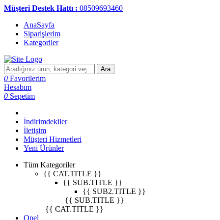
Müşteri Destek Hattı :
08509693460
AnaSayfa
Siparişlerim
Kategoriler
Ara
0
Favorilerim
Hesabım
0
Sepetim
İndirimdekiler
İletişim
Müşteri Hizmetleri
Yeni Ürünler
Tüm Kategoriler
{{ CAT.TITLE }}
{{ SUB.TITLE }}
{{ SUB2.TITLE }}
{{ SUB.TITLE }}
{{ CAT.TITLE }}
Opel