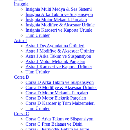
İnsignia
İnsignia Multi Medya & Ses Sisteml
İnsignia Arka Takım ve Süspansiyon
İnsignia Motor Mekanik Parçaları
İnsignia Modifiye & Aksesuar Ürünle
İnsignia Karoseri ve Kaporta Ürünle
Tüm Ürünler
Astra J
Astra J Dış Aydınlatma Ürünleri
Astra J Modifiye & Aksesuar Ürünler
Astra J Arka Takım ve Süspansiyon
Astra J Motor Mekanik Parçaları
Astra J Karoseri ve Kaporta Ürünler
Tüm Ürünler
Corsa D
Corsa D Arka Takım ve Süspansiyon
Corsa D Modifiye & Aksesuar Ürünler
Corsa D Motor Mekanik Parçaları
Corsa D Motor Elektrik Parçaları
Corsa D Karoser iç Trim Malzemeleri
Tüm Ürünler
Corsa C
Corsa C Arka Takım ve Süspansiyon
Corsa C Fren Balatası ve Diski
Corsa C Periyodik Bakım ve Filtre