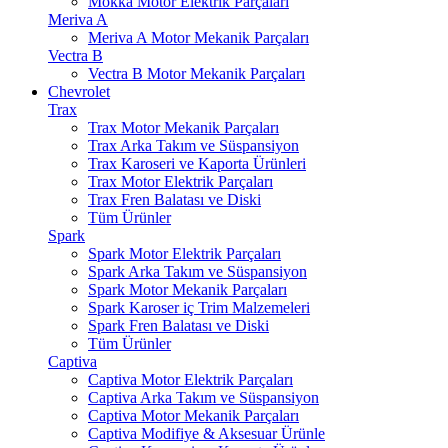
Mokka Motor Elektrik Parçaları
Meriva A
Meriva A Motor Mekanik Parçaları
Vectra B
Vectra B Motor Mekanik Parçaları
Chevrolet
Trax
Trax Motor Mekanik Parçaları
Trax Arka Takım ve Süspansiyon
Trax Karoseri ve Kaporta Ürünleri
Trax Motor Elektrik Parçaları
Trax Fren Balatası ve Diski
Tüm Ürünler
Spark
Spark Motor Elektrik Parçaları
Spark Arka Takım ve Süspansiyon
Spark Motor Mekanik Parçaları
Spark Karoser iç Trim Malzemeleri
Spark Fren Balatası ve Diski
Tüm Ürünler
Captiva
Captiva Motor Elektrik Parçaları
Captiva Arka Takım ve Süspansiyon
Captiva Motor Mekanik Parçaları
Captiva Modifiye & Aksesuar Ürünle