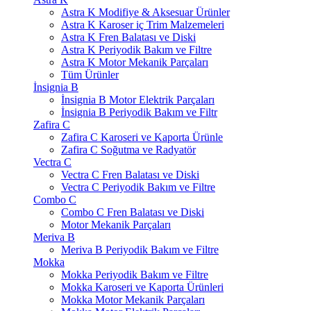
Astra K Modifiye & Aksesuar Ürünler
Astra K Karoser iç Trim Malzemeleri
Astra K Fren Balatası ve Diski
Astra K Periyodik Bakım ve Filtre
Astra K Motor Mekanik Parçaları
Tüm Ürünler
İnsignia B
İnsignia B Motor Elektrik Parçaları
İnsignia B Periyodik Bakım ve Filtr
Zafira C
Zafira C Karoseri ve Kaporta Ürünle
Zafira C Soğutma ve Radyatör
Vectra C
Vectra C Fren Balatası ve Diski
Vectra C Periyodik Bakım ve Filtre
Combo C
Combo C Fren Balatası ve Diski
Motor Mekanik Parçaları
Meriva B
Meriva B Periyodik Bakım ve Filtre
Mokka
Mokka Periyodik Bakım ve Filtre
Mokka Karoseri ve Kaporta Ürünleri
Mokka Motor Mekanik Parçaları