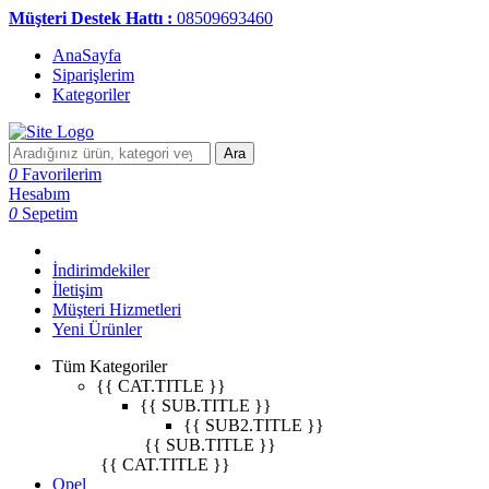
Müşteri Destek Hattı :
08509693460
AnaSayfa
Siparişlerim
Kategoriler
Ara
0
Favorilerim
Hesabım
0
Sepetim
İndirimdekiler
İletişim
Müşteri Hizmetleri
Yeni Ürünler
Tüm Kategoriler
{{ CAT.TITLE }}
{{ SUB.TITLE }}
{{ SUB2.TITLE }}
{{ SUB.TITLE }}
{{ CAT.TITLE }}
Opel