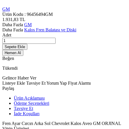
GM
Ürün Kodu :
96456494GM
1.931,83
TL
Daha Fazla
GM
Daha Fazla
Kalos Fren Balatası ve Diski
Adet
Sepete Ekle
Hemen Al
Beğen
Tükendi
Gelince Haber Ver
Listeye Ekle
Tavsiye Et
Yorum Yap
Fiyat Alarmı
Paylaş
Ürün Açıklaması
Ödeme Seçenekleri
Tavsiye Et
İade Koşulları
Fren Ayar Cırcırı Arka Sol Chevrolet Kalos Aveo GM ORJINAL
Vitrin Ürünleri