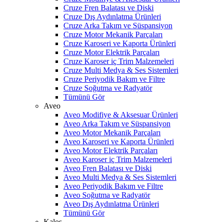
Cruze Fren Balatası ve Diski
Cruze Dış Aydınlatma Ürünleri
Cruze Arka Takım ve Süspansiyon
Cruze Motor Mekanik Parçaları
Cruze Karoseri ve Kaporta Ürünleri
Cruze Motor Elektrik Parçaları
Cruze Karoser iç Trim Malzemeleri
Cruze Multi Medya & Ses Sistemleri
Cruze Periyodik Bakım ve Filtre
Cruze Soğutma ve Radyatör
Tümünü Gör
Aveo
Aveo Modifiye & Aksesuar Ürünleri
Aveo Arka Takım ve Süspansiyon
Aveo Motor Mekanik Parçaları
Aveo Karoseri ve Kaporta Ürünleri
Aveo Motor Elektrik Parçaları
Aveo Karoser iç Trim Malzemeleri
Aveo Fren Balatası ve Diski
Aveo Multi Medya & Ses Sistemleri
Aveo Periyodik Bakım ve Filtre
Aveo Soğutma ve Radyatör
Aveo Dış Aydınlatma Ürünleri
Tümünü Gör
Kalos