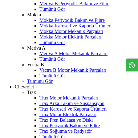
Meriva B Periyodik Bakım ve Filtre
Tümünü Gör
Mokka
Mokka Periyodik Bakım ve Filtre
Mokka Karoseri ve Kaporta Ürünleri
Mokka Motor Mekanik Parçaları
Mokka Motor Elektrik Parçaları
W
h
t
s
a
p
p
D
e
s
t
e
H
a
t
t
Tümünü Gör
Meriva A
Meriva A Motor Mekanik Parçaları
Tümünü Gör
Vectra B
Vectra B Motor Mekanik Parçaları
Tümünü Gör
Tümünü Gör
Chevrolet
Trax
Trax Motor Mekanik Parçaları
Trax Arka Takım ve Süspansiyon
Trax Karoseri ve Kaporta Ürünleri
Trax Motor Elektrik Parçaları
Trax Fren Balatası ve Diski
Trax Periyodik Bakım ve Filtre
Trax Soğutma ve Radyatör
Tümünü Gör