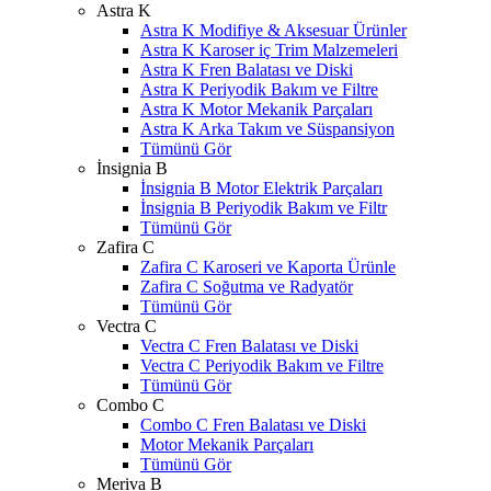
Astra K
Astra K Modifiye & Aksesuar Ürünler
Astra K Karoser iç Trim Malzemeleri
Astra K Fren Balatası ve Diski
Astra K Periyodik Bakım ve Filtre
Astra K Motor Mekanik Parçaları
Astra K Arka Takım ve Süspansiyon
Tümünü Gör
İnsignia B
İnsignia B Motor Elektrik Parçaları
İnsignia B Periyodik Bakım ve Filtr
Tümünü Gör
Zafira C
Zafira C Karoseri ve Kaporta Ürünle
Zafira C Soğutma ve Radyatör
Tümünü Gör
Vectra C
Vectra C Fren Balatası ve Diski
Vectra C Periyodik Bakım ve Filtre
Tümünü Gör
Combo C
Combo C Fren Balatası ve Diski
Motor Mekanik Parçaları
Tümünü Gör
Meriva B