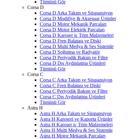
Tümünü Gör
Corsa D
Corsa D Arka Takım ve Süspansiyon
Corsa D Modifiye & Aksesuar Ürünler
Corsa D Motor Mekanik Parçaları
Corsa D Motor Elektrik Parçaları
Corsa D Karoser iç Trim Malzemeleri
Corsa D Fren Balatası ve Diski
Corsa D Multi Medya & Ses Sistemle
Corsa D Soğutma ve Radyatör
Corsa D Periyodik Bakım ve Filtre
Corsa D Dış Aydınlatma Ürünleri
Tümünü Gör
Corsa C
Corsa C Arka Takım ve Süspansiyon
Corsa C Fren Balatası ve Diski
Corsa C Periyodik Bakım ve Filtre
Corsa C Dış Aydınlatma Ürünleri
Tümünü Gör
Astra H
Astra H Arka Takım ve Süspansiyon
Astra H Karoseri ve Kaporta Ürünler
Astra H Karoser iç Trim Malzemeleri
Astra H Multi Medya & Ses Sistemle
Astra H Motor Mekanik Parçaları