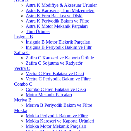
Astra K Modifiye & Aksesuar Ürünler
Astra K Karoser iç Trim Malzemeleri
Astra K Fren Balatası ve Diski
Astra K Periyodik Bakım ve Filtre
Astra K Motor Mekanik Parçaları
Tüm Ürünler
İnsignia B
İnsignia B Motor Elektrik Parçaları
İnsignia B Periyodik Bakım ve Filtr
Zafira C
Zafira C Karoseri ve Kaporta Ürünle
Zafira C Soğutma ve Radyatör
Vectra C
Vectra C Fren Balatası ve Diski
Vectra C Periyodik Bakım ve Filtre
Combo C
Combo C Fren Balatası ve Diski
Motor Mekanik Parçaları
Meriva B
Meriva B Periyodik Bakım ve Filtre
Mokka
Mokka Periyodik Bakım ve Filtre
Mokka Karoseri ve Kaporta Ürünleri
Mokka Motor Mekanik Parçaları