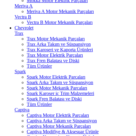
Mokka Motor Elektrik Parçaları
Meriva A
Meriva A Motor Mekanik Parçaları
Vectra B
Vectra B Motor Mekanik Parçaları
Chevrolet
Trax
Trax Motor Mekanik Parçaları
Trax Arka Takım ve Süspansiyon
Trax Karoseri ve Kaporta Ürünleri
Trax Motor Elektrik Parçaları
Trax Fren Balatası ve Diski
Tüm Ürünler
Spark
Spark Motor Elektrik Parçaları
Spark Arka Takım ve Süspansiyon
Spark Motor Mekanik Parçaları
Spark Karoser iç Trim Malzemeleri
Spark Fren Balatası ve Diski
Tüm Ürünler
Captiva
Captiva Motor Elektrik Parçaları
Captiva Arka Takım ve Süspansiyon
Captiva Motor Mekanik Parçaları
Captiva Modifiye & Aksesuar Ürünle