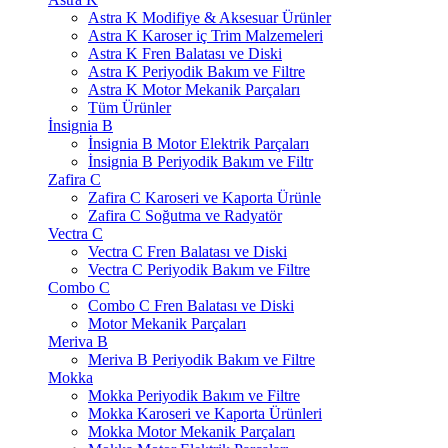
Astra K Modifiye & Aksesuar Ürünler
Astra K Karoser iç Trim Malzemeleri
Astra K Fren Balatası ve Diski
Astra K Periyodik Bakım ve Filtre
Astra K Motor Mekanik Parçaları
Tüm Ürünler
İnsignia B
İnsignia B Motor Elektrik Parçaları
İnsignia B Periyodik Bakım ve Filtr
Zafira C
Zafira C Karoseri ve Kaporta Ürünle
Zafira C Soğutma ve Radyatör
Vectra C
Vectra C Fren Balatası ve Diski
Vectra C Periyodik Bakım ve Filtre
Combo C
Combo C Fren Balatası ve Diski
Motor Mekanik Parçaları
Meriva B
Meriva B Periyodik Bakım ve Filtre
Mokka
Mokka Periyodik Bakım ve Filtre
Mokka Karoseri ve Kaporta Ürünleri
Mokka Motor Mekanik Parçaları