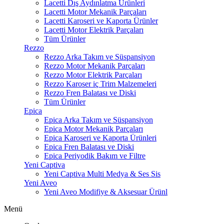
Lacetti Dış Aydınlatma Ürünleri
Lacetti Motor Mekanik Parçaları
Lacetti Karoseri ve Kaporta Ürünler
Lacetti Motor Elektrik Parçaları
Tüm Ürünler
Rezzo
Rezzo Arka Takım ve Süspansiyon
Rezzo Motor Mekanik Parçaları
Rezzo Motor Elektrik Parçaları
Rezzo Karoser iç Trim Malzemeleri
Rezzo Fren Balatası ve Diski
Tüm Ürünler
Epica
Epica Arka Takım ve Süspansiyon
Epica Motor Mekanik Parçaları
Epica Karoseri ve Kaporta Ürünleri
Epica Fren Balatası ve Diski
Epica Periyodik Bakım ve Filtre
Yeni Captiva
Yeni Captiva Multi Medya & Ses Sis
Yeni Aveo
Yeni Aveo Modifiye & Aksesuar Ürünl
Menü