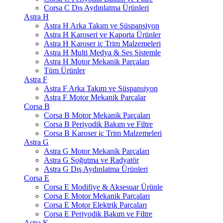
Corsa C Dış Aydınlatma Ürünleri
Astra H
Astra H Arka Takım ve Süspansiyon
Astra H Karoseri ve Kaporta Ürünler
Astra H Karoser iç Trim Malzemeleri
Astra H Multi Medya & Ses Sistemle
Astra H Motor Mekanik Parçaları
Tüm Ürünler
Astra F
Astra F Arka Takım ve Süspansiyon
Astra F Motor Mekanik Parçalar
Corsa B
Corsa B Motor Mekanik Parçaları
Corsa B Periyodik Bakım ve Filtre
Corsa B Karoser iç Trim Malzemeleri
Astra G
Astra G Motor Mekanik Parçaları
Astra G Soğutma ve Radyatör
Astra G Dış Aydınlatma Ürünleri
Corsa E
Corsa E Modifiye & Aksesuar Ürünle
Corsa E Motor Mekanik Parçaları
Corsa E Motor Elektrik Parçaları
Corsa E Periyodik Bakım ve Filtre
Astra K