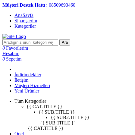
Müşteri Destek Hattı :
08509693460
AnaSayfa
Siparişlerim
Kategoriler
Ara
0
Favorilerim
Hesabım
0
Sepetim
İndirimdekiler
İletişim
Müşteri Hizmetleri
Yeni Ürünler
Tüm Kategoriler
{{ CAT.TITLE }}
{{ SUB.TITLE }}
{{ SUB2.TITLE }}
{{ SUB.TITLE }}
{{ CAT.TITLE }}
Opel