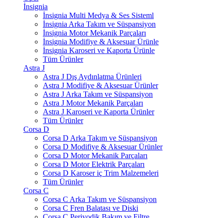
İnsignia
İnsignia Multi Medya & Ses Sisteml
İnsignia Arka Takım ve Süspansiyon
İnsignia Motor Mekanik Parçaları
İnsignia Modifiye & Aksesuar Ürünle
İnsignia Karoseri ve Kaporta Ürünle
Tüm Ürünler
Astra J
Astra J Dış Aydınlatma Ürünleri
Astra J Modifiye & Aksesuar Ürünler
Astra J Arka Takım ve Süspansiyon
Astra J Motor Mekanik Parçaları
Astra J Karoseri ve Kaporta Ürünler
Tüm Ürünler
Corsa D
Corsa D Arka Takım ve Süspansiyon
Corsa D Modifiye & Aksesuar Ürünler
Corsa D Motor Mekanik Parçaları
Corsa D Motor Elektrik Parçaları
Corsa D Karoser iç Trim Malzemeleri
Tüm Ürünler
Corsa C
Corsa C Arka Takım ve Süspansiyon
Corsa C Fren Balatası ve Diski
Corsa C Periyodik Bakım ve Filtre