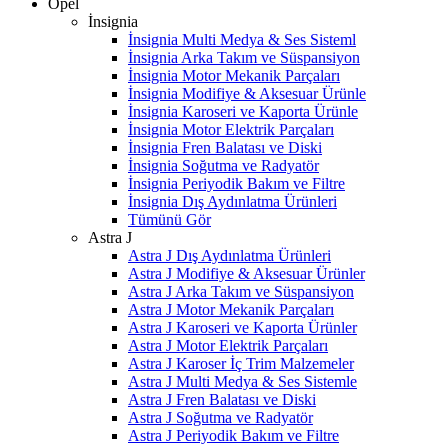
Opel
İnsignia
İnsignia Multi Medya & Ses Sisteml
İnsignia Arka Takım ve Süspansiyon
İnsignia Motor Mekanik Parçaları
İnsignia Modifiye & Aksesuar Ürünle
İnsignia Karoseri ve Kaporta Ürünle
İnsignia Motor Elektrik Parçaları
İnsignia Fren Balatası ve Diski
İnsignia Soğutma ve Radyatör
İnsignia Periyodik Bakım ve Filtre
İnsignia Dış Aydınlatma Ürünleri
Tümünü Gör
Astra J
Astra J Dış Aydınlatma Ürünleri
Astra J Modifiye & Aksesuar Ürünler
Astra J Arka Takım ve Süspansiyon
Astra J Motor Mekanik Parçaları
Astra J Karoseri ve Kaporta Ürünler
Astra J Motor Elektrik Parçaları
Astra J Karoser İç Trim Malzemeler
Astra J Multi Medya & Ses Sistemle
Astra J Fren Balatası ve Diski
Astra J Soğutma ve Radyatör
Astra J Periyodik Bakım ve Filtre