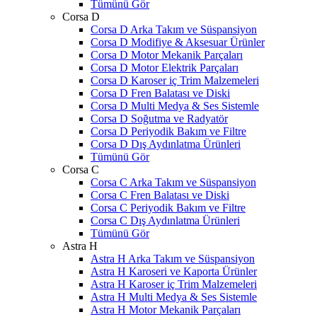
Tümünü Gör
Corsa D
Corsa D Arka Takım ve Süspansiyon
Corsa D Modifiye & Aksesuar Ürünler
Corsa D Motor Mekanik Parçaları
Corsa D Motor Elektrik Parçaları
Corsa D Karoser iç Trim Malzemeleri
Corsa D Fren Balatası ve Diski
Corsa D Multi Medya & Ses Sistemle
Corsa D Soğutma ve Radyatör
Corsa D Periyodik Bakım ve Filtre
Corsa D Dış Aydınlatma Ürünleri
Tümünü Gör
Corsa C
Corsa C Arka Takım ve Süspansiyon
Corsa C Fren Balatası ve Diski
Corsa C Periyodik Bakım ve Filtre
Corsa C Dış Aydınlatma Ürünleri
Tümünü Gör
Astra H
Astra H Arka Takım ve Süspansiyon
Astra H Karoseri ve Kaporta Ürünler
Astra H Karoser iç Trim Malzemeleri
Astra H Multi Medya & Ses Sistemle
Astra H Motor Mekanik Parçaları