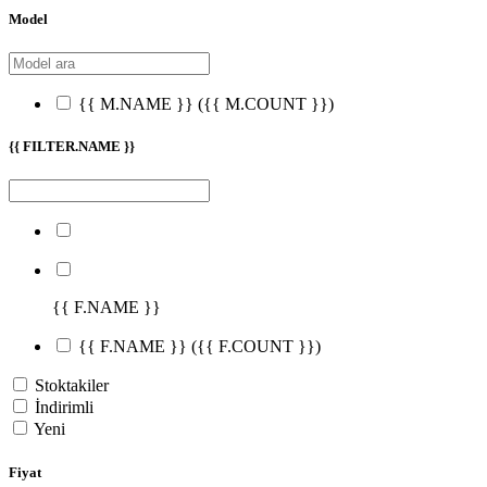
Model
{{ M.NAME }}
({{ M.COUNT }})
{{ FILTER.NAME }}
{{ F.NAME }}
{{ F.NAME }}
({{ F.COUNT }})
Stoktakiler
İndirimli
Yeni
Fiyat