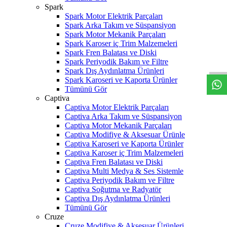
Spark
Spark Motor Elektrik Parçaları
Spark Arka Takım ve Süspansiyon
Spark Motor Mekanik Parçaları
W
h
t
s
a
p
p
D
e
s
t
e
H
a
t
t
Spark Karoser iç Trim Malzemeleri
Spark Fren Balatası ve Diski
Spark Periyodik Bakım ve Filtre
Spark Dış Aydınlatma Ürünleri
Spark Karoseri ve Kaporta Ürünler
Tümünü Gör
Captiva
Captiva Motor Elektrik Parçaları
Captiva Arka Takım ve Süspansiyon
Captiva Motor Mekanik Parçaları
Captiva Modifiye & Aksesuar Ürünle
Captiva Karoseri ve Kaporta Ürünler
Captiva Karoser iç Trim Malzemeleri
Captiva Fren Balatası ve Diski
Captiva Multi Medya & Ses Sistemle
Captiva Periyodik Bakım ve Filtre
Captiva Soğutma ve Radyatör
Captiva Dış Aydınlatma Ürünleri
Tümünü Gör
Cruze
Cruze Modifiye & Aksesuar Ürünleri