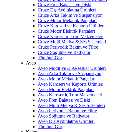
Cruze Fren Balatası ve Diski
Cruze Dış Aydınlatma Ürünleri
Cruze Arka Takım ve Süspansiyon
Cruze Motor Mekanik Parçaları
Cruze Karoseri ve Kaporta Ürünleri
Cruze Motor Elektrik Parçaları
Cruze Karoser iç Trim Malzemeleri
Cruze Multi Medya & Ses Sistemleri
Cruze Periyodik Bakım ve Filtre
Cruze Soğutma ve Radyatör
Tümünü Gör
Aveo
Aveo Modifiye & Aksesuar Ürünleri
Aveo Arka Takım ve Süspansiyon
Aveo Motor Mekanik Parçaları
Aveo Karoseri ve Kaporta Ürünleri
Aveo Motor Elektrik Parçaları
Aveo Karoser iç Trim Malzemeleri
Aveo Fren Balatası ve Diski
Aveo Multi Medya & Ses Sistemleri
Aveo Periyodik Bakım ve Filtre
Aveo Soğutma ve Radyatör
Aveo Dış Aydınlatma Ürünleri
Tümünü Gör
Kalos