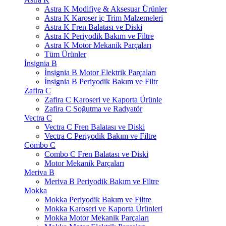
Astra K Modifiye & Aksesuar Ürünler
Astra K Karoser iç Trim Malzemeleri
Astra K Fren Balatası ve Diski
Astra K Periyodik Bakım ve Filtre
Astra K Motor Mekanik Parçaları
Tüm Ürünler
İnsignia B
İnsignia B Motor Elektrik Parçaları
İnsignia B Periyodik Bakım ve Filtr
Zafira C
Zafira C Karoseri ve Kaporta Ürünle
Zafira C Soğutma ve Radyatör
Vectra C
Vectra C Fren Balatası ve Diski
Vectra C Periyodik Bakım ve Filtre
Combo C
Combo C Fren Balatası ve Diski
Motor Mekanik Parçaları
Meriva B
Meriva B Periyodik Bakım ve Filtre
Mokka
Mokka Periyodik Bakım ve Filtre
Mokka Karoseri ve Kaporta Ürünleri
Mokka Motor Mekanik Parçaları