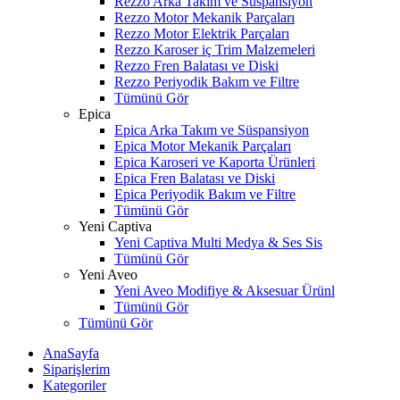
Rezzo Arka Takım ve Süspansiyon
Rezzo Motor Mekanik Parçaları
Rezzo Motor Elektrik Parçaları
Rezzo Karoser iç Trim Malzemeleri
Rezzo Fren Balatası ve Diski
Rezzo Periyodik Bakım ve Filtre
Tümünü Gör
Epica
Epica Arka Takım ve Süspansiyon
Epica Motor Mekanik Parçaları
Epica Karoseri ve Kaporta Ürünleri
Epica Fren Balatası ve Diski
Epica Periyodik Bakım ve Filtre
Tümünü Gör
Yeni Captiva
Yeni Captiva Multi Medya & Ses Sis
Tümünü Gör
Yeni Aveo
Yeni Aveo Modifiye & Aksesuar Ürünl
Tümünü Gör
Tümünü Gör
AnaSayfa
Siparişlerim
Kategoriler