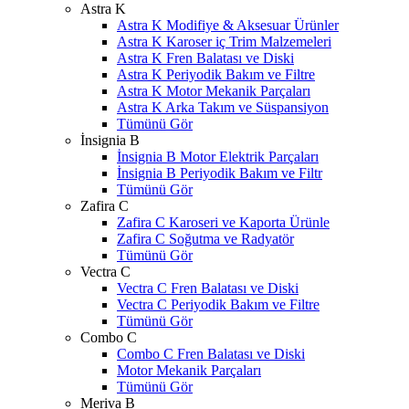
Astra K
Astra K Modifiye & Aksesuar Ürünler
Astra K Karoser iç Trim Malzemeleri
Astra K Fren Balatası ve Diski
Astra K Periyodik Bakım ve Filtre
Astra K Motor Mekanik Parçaları
Astra K Arka Takım ve Süspansiyon
Tümünü Gör
İnsignia B
İnsignia B Motor Elektrik Parçaları
İnsignia B Periyodik Bakım ve Filtr
Tümünü Gör
Zafira C
Zafira C Karoseri ve Kaporta Ürünle
Zafira C Soğutma ve Radyatör
Tümünü Gör
Vectra C
Vectra C Fren Balatası ve Diski
Vectra C Periyodik Bakım ve Filtre
Tümünü Gör
Combo C
Combo C Fren Balatası ve Diski
Motor Mekanik Parçaları
Tümünü Gör
Meriva B