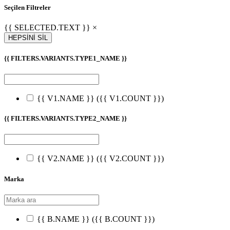
Seçilen Filtreler
{{ SELECTED.TEXT }} ×
HEPSİNİ SİL
{{ FILTERS.VARIANTS.TYPE1_NAME }}
{{ V1.NAME }}
({{ V1.COUNT }})
{{ FILTERS.VARIANTS.TYPE2_NAME }}
{{ V2.NAME }}
({{ V2.COUNT }})
Marka
{{ B.NAME }}
({{ B.COUNT }})