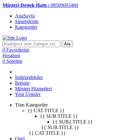
Müşteri Destek Hattı :
08509693460
AnaSayfa
Siparişlerim
Kategoriler
Ara
0
Favorilerim
Hesabım
0
Sepetim
İndirimdekiler
İletişim
Müşteri Hizmetleri
Yeni Ürünler
Tüm Kategoriler
{{ CAT.TITLE }}
{{ SUB.TITLE }}
{{ SUB2.TITLE }}
{{ SUB.TITLE }}
{{ CAT.TITLE }}
Opel