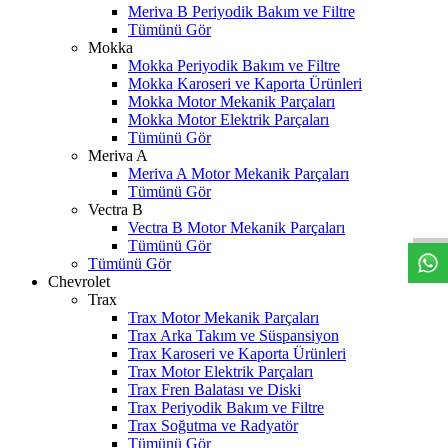
Meriva B Periyodik Bakım ve Filtre
Tümünü Gör
Mokka
Mokka Periyodik Bakım ve Filtre
Mokka Karoseri ve Kaporta Ürünleri
Mokka Motor Mekanik Parçaları
Mokka Motor Elektrik Parçaları
Tümünü Gör
Meriva A
Meriva A Motor Mekanik Parçaları
W
h
t
s
a
p
p
D
e
s
t
e
H
a
t
t
Tümünü Gör
Vectra B
Vectra B Motor Mekanik Parçaları
Tümünü Gör
Tümünü Gör
Chevrolet
Trax
Trax Motor Mekanik Parçaları
Trax Arka Takım ve Süspansiyon
Trax Karoseri ve Kaporta Ürünleri
Trax Motor Elektrik Parçaları
Trax Fren Balatası ve Diski
Trax Periyodik Bakım ve Filtre
Trax Soğutma ve Radyatör
Tümünü Gör