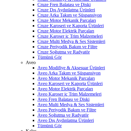
Cruze Fren Balatası ve Diski
Cruze Dış Aydınlatma Ürünleri
Cruze Arka Takım ve Süspansiyon
Cruze Motor Mekanik Parçaları
Cruze Karoseri ve Kaporta Ürünleri
Cruze Motor Elektrik Parçaları
Cruze Karoser iç Trim Malzemeleri
Cruze Multi Medya & Ses Sistemleri
Cruze Periyodik Bakım ve Filtre
Cruze Soğutma ve Radyatör
Tümünü Gör
Aveo
Aveo Modifiye & Aksesuar Ürünleri
Aveo Arka Takım ve Süspansiyon
Aveo Motor Mekanik Parçaları
Aveo Karoseri ve Kaporta Ürünleri
Aveo Motor Elektrik Parçaları
Aveo Karoser iç Trim Malzemeleri
Aveo Fren Balatası ve Diski
Aveo Multi Medya & Ses Sistemleri
Aveo Periyodik Bakım ve Filtre
Aveo Soğutma ve Radyatör
Aveo Dış Aydınlatma Ürünleri
Tümünü Gör
Kalos