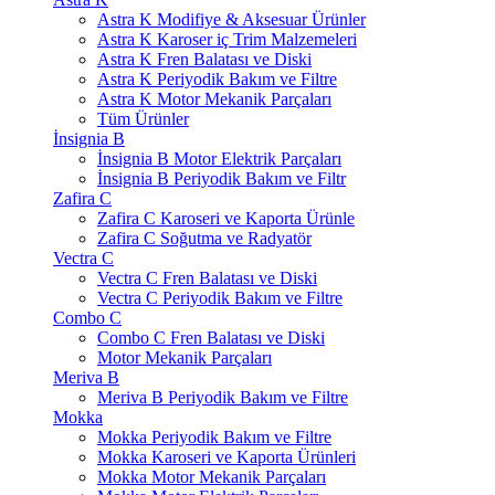
Astra K Modifiye & Aksesuar Ürünler
Astra K Karoser iç Trim Malzemeleri
Astra K Fren Balatası ve Diski
Astra K Periyodik Bakım ve Filtre
Astra K Motor Mekanik Parçaları
Tüm Ürünler
İnsignia B
İnsignia B Motor Elektrik Parçaları
İnsignia B Periyodik Bakım ve Filtr
Zafira C
Zafira C Karoseri ve Kaporta Ürünle
Zafira C Soğutma ve Radyatör
Vectra C
Vectra C Fren Balatası ve Diski
Vectra C Periyodik Bakım ve Filtre
Combo C
Combo C Fren Balatası ve Diski
Motor Mekanik Parçaları
Meriva B
Meriva B Periyodik Bakım ve Filtre
Mokka
Mokka Periyodik Bakım ve Filtre
Mokka Karoseri ve Kaporta Ürünleri
Mokka Motor Mekanik Parçaları