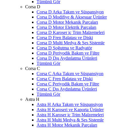
Tümünü Gör
Corsa D
Corsa D Arka Takım ve Süspansiyon
Corsa D Modifiye & Aksesuar Ürünler
Corsa D Motor Mekanik Parçaları
Corsa D Motor Elektrik Parçaları
Corsa D Karoser iç Trim Malzemeleri
Corsa D Fren Balatası ve Diski
Corsa D Multi Medya & Ses Sistemle
Corsa D Soğutma ve Radyatör
Corsa D Periyodik Bakım ve Filtre
Corsa D Dış Aydınlatma Ürünleri
Tümünü Gör
Corsa C
Corsa C Arka Takım ve Süspansiyon
Corsa C Fren Balatası ve Diski
Corsa C Periyodik Bakım ve Filtre
Corsa C Dış Aydınlatma Ürünleri
Tümünü Gör
Astra H
Astra H Arka Takım ve Süspansiyon
Astra H Karoseri ve Kaporta Ürünler
Astra H Karoser iç Trim Malzemeleri
Astra H Multi Medya & Ses Sistemle
Astra H Motor Mekanik Parçaları