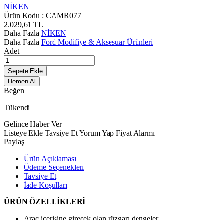
NİKEN
Ürün Kodu :
CAMR077
2.029,61
TL
Daha Fazla
NİKEN
Daha Fazla
Ford Modifiye & Aksesuar Ürünleri
Adet
Sepete Ekle
Hemen Al
Beğen
Tükendi
Gelince Haber Ver
Listeye Ekle
Tavsiye Et
Yorum Yap
Fiyat Alarmı
Paylaş
Ürün Açıklaması
Ödeme Seçenekleri
Tavsiye Et
İade Koşulları
ÜRÜN ÖZELLİKLERİ
Araç içerisine girecek olan rüzgarı dengeler.