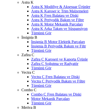
Astra K
Astra K Modifiye & Aksesuar Ürünler
Astra K Karoser iç Trim Malzemeleri
Astra K Fren Balatası ve Diski
Astra K Periyodik Bakım ve Filtre
Astra K Motor Mekanik Parçaları
Astra K Arka Takım ve Süspansiyon
Tümünü Gör
İnsignia B
İnsignia B Motor Elektrik Parçaları
İnsignia B Periyodik Bakım ve Filtr
Tümünü Gör
Zafira C
Zafira C Karoseri ve Kaporta Ürünle
Zafira C Soğutma ve Radyatör
Tümünü Gör
Vectra C
Vectra C Fren Balatası ve Diski
Vectra C Periyodik Bakım ve Filtre
Tümünü Gör
Combo C
Combo C Fren Balatası ve Diski
Motor Mekanik Parçaları
Tümünü Gör
Meriva B