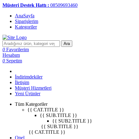
Müşteri Destek Hattı :
08509693460
AnaSayfa
Siparişlerim
Kategoriler
Ara
0
Favorilerim
Hesabım
0
Sepetim
İndirimdekiler
İletişim
Müşteri Hizmetleri
Yeni Ürünler
Tüm Kategoriler
{{ CAT.TITLE }}
{{ SUB.TITLE }}
{{ SUB2.TITLE }}
{{ SUB.TITLE }}
{{ CAT.TITLE }}
Opel