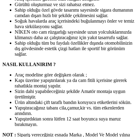
Gürültü oluşturmaz ve sizi rahatsız etmez.
Sahip olduğu özel gövde tasarımı sayesinde sigara dumanının
camdan dışarı hızlı bir şekilde çekilmesini sağlar.
Soğuk havalarda araç içerisindeki buğulanmayı önler ve temiz
hava sirkülasyonu sağlar.
NİKEN oto cam rüzgarlığı sayesinde uzun yolculuklarınızda
klimanızı daha az çalıştıracağınız için yakıt tasarrufu sağlar.
Sahip olduğu tüm bu faydalı özellikler dışında otomobilinizin
dış gövdesinde estetik çizgi hatları ile sportif bir görünüm
sağlar.
NASIL KULLANIRIM ?
Araç modeline göre değişken olarak ;
Kapı üzerine yapıştırılarak ya da cam fitili içerisine girerek
rahatlıkla montaj yapılır.
Sizin dahi yapabileceğiniz şekilde Amatör montaja uygun
üretilmiştir.
Ürün altındaki çift taraflı bandın koruyucu etiketlerini sökün.
Yapıştıracağınız tabanı cila,çamur,kir vs. tüm etkenlerden
arındırın.
Yapıştırdıktan sonra lütfen 12 saat boyunca suya maruz
bırakmayın.
NOT :
Sipariş vereceğiniz esnada Marka , Model Ve Model yılına