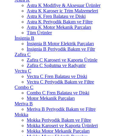
Astra K Modifiye & Aksesuar Ürünler
Astra K Karoser iç Trim Malzemeleri
Astra K Fren Balatası ve Diski
Astra K Periyodik Bakım ve Filtre
Astra K Motor Mekanik Parçaları
Tüm Ürünler
İnsignia B
İnsignia B Motor Elektrik Parçaları
İnsignia B Periyodik Bakım ve Filtr
Zafira C
Zafira C Karoseri ve Kaporta Ürünle
Zafira C Soğutma ve Radyatör
Vectra C
Vectra C Fren Balatası ve Diski
Vectra C Periyodik Bakım ve Filtre
Combo C
Combo C Fren Balatası ve Diski
Motor Mekanik Parçaları
Meriva B
Meriva B Periyodik Bakım ve Filtre
Mokka
Mokka Periyodik Bakım ve Filtre
Mokka Karoseri ve Kaporta Ürünleri
Mokka Motor Mekanik Parçaları