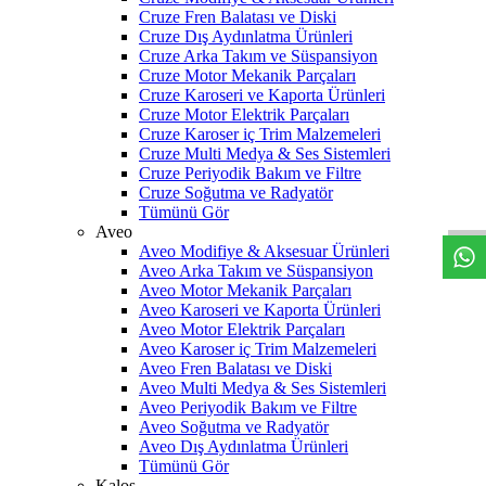
Cruze Fren Balatası ve Diski
Cruze Dış Aydınlatma Ürünleri
Cruze Arka Takım ve Süspansiyon
Cruze Motor Mekanik Parçaları
Cruze Karoseri ve Kaporta Ürünleri
Cruze Motor Elektrik Parçaları
Cruze Karoser iç Trim Malzemeleri
Cruze Multi Medya & Ses Sistemleri
W
h
t
s
a
p
p
D
e
s
t
e
H
a
t
t
Cruze Periyodik Bakım ve Filtre
Cruze Soğutma ve Radyatör
Tümünü Gör
Aveo
Aveo Modifiye & Aksesuar Ürünleri
Aveo Arka Takım ve Süspansiyon
Aveo Motor Mekanik Parçaları
Aveo Karoseri ve Kaporta Ürünleri
Aveo Motor Elektrik Parçaları
Aveo Karoser iç Trim Malzemeleri
Aveo Fren Balatası ve Diski
Aveo Multi Medya & Ses Sistemleri
Aveo Periyodik Bakım ve Filtre
Aveo Soğutma ve Radyatör
Aveo Dış Aydınlatma Ürünleri
Tümünü Gör
Kalos