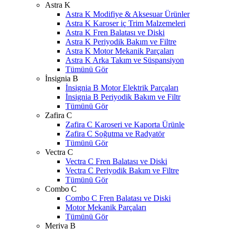
Astra K
Astra K Modifiye & Aksesuar Ürünler
Astra K Karoser iç Trim Malzemeleri
Astra K Fren Balatası ve Diski
Astra K Periyodik Bakım ve Filtre
Astra K Motor Mekanik Parçaları
Astra K Arka Takım ve Süspansiyon
Tümünü Gör
İnsignia B
İnsignia B Motor Elektrik Parçaları
İnsignia B Periyodik Bakım ve Filtr
Tümünü Gör
Zafira C
Zafira C Karoseri ve Kaporta Ürünle
Zafira C Soğutma ve Radyatör
Tümünü Gör
Vectra C
Vectra C Fren Balatası ve Diski
Vectra C Periyodik Bakım ve Filtre
Tümünü Gör
Combo C
Combo C Fren Balatası ve Diski
Motor Mekanik Parçaları
Tümünü Gör
Meriva B