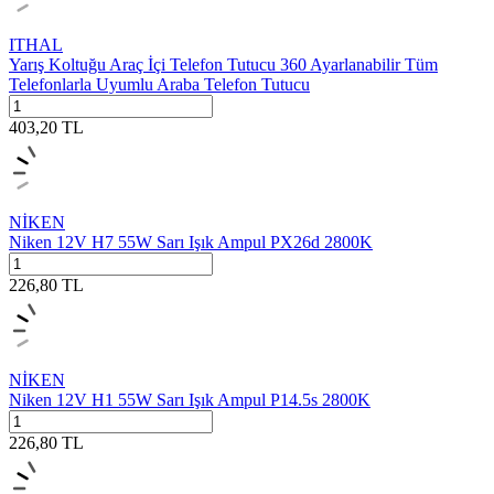
ITHAL
Yarış Koltuğu Araç İçi Telefon Tutucu 360 Ayarlanabilir Tüm
Telefonlarla Uyumlu Araba Telefon Tutucu
403,20
TL
NİKEN
Niken 12V H7 55W Sarı Işık Ampul PX26d 2800K
226,80
TL
NİKEN
Niken 12V H1 55W Sarı Işık Ampul P14.5s 2800K
226,80
TL