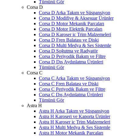
Tümünü Gör
Corsa D
Corsa D Arka Takım ve Süspansiyon
Corsa D Modifiye & Aksesuar Ürünler
Corsa D Motor Mekanik Parçaları
Corsa D Motor Elektrik Parçaları
Corsa D Karoser iç Trim Malzemeleri
Corsa D Fren Balatası ve Diski
Corsa D Multi Medya & Ses Sistemle
Corsa D Soğutma ve Radyatör
Corsa D Periyodik Bakım ve Filtre
Corsa D Dış Aydınlatma Ürünleri
Tümünü Gör
Corsa C
Corsa C Arka Takım ve Süspansiyon
Corsa C Fren Balatası ve Diski
Corsa C Periyodik Bakım ve Filtre
Corsa C Dış Aydınlatma Ürünleri
Tümünü Gör
Astra H
Astra H Arka Takım ve Süspansiyon
Astra H Karoseri ve Kaporta Ürünler
Astra H Karoser iç Trim Malzemeleri
Astra H Multi Medya & Ses Sistemle
Astra H Motor Mekanik Parçaları