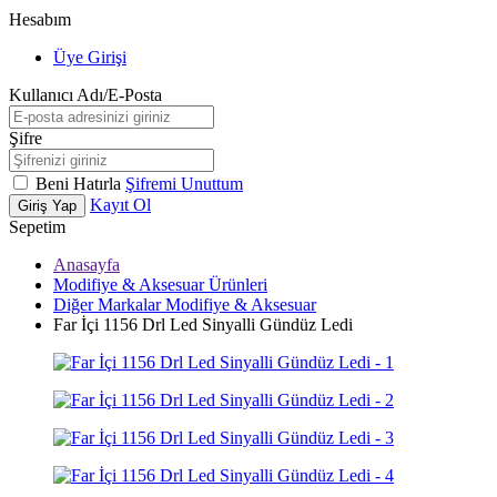
Hesabım
Üye Girişi
Kullanıcı Adı/E-Posta
Şifre
Beni Hatırla
Şifremi Unuttum
Kayıt Ol
Giriş Yap
Sepetim
Anasayfa
Modifiye & Aksesuar Ürünleri
Diğer Markalar Modifiye & Aksesuar
Far İçi 1156 Drl Led Sinyalli Gündüz Ledi