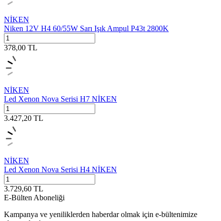
NİKEN
Niken 12V H4 60/55W Sarı Işık Ampul P43t 2800K
378,00
TL
NİKEN
Led Xenon Nova Serisi H7 NİKEN
3.427,20
TL
NİKEN
Led Xenon Nova Serisi H4 NİKEN
3.729,60
TL
E-Bülten Aboneliği
Kampanya ve yeniliklerden haberdar olmak için e-bültenimize