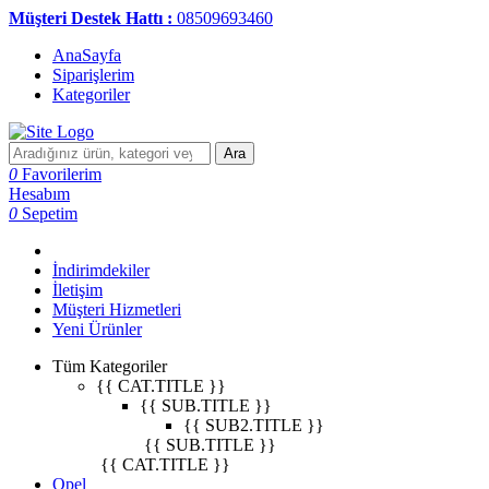
Müşteri Destek Hattı :
08509693460
AnaSayfa
Siparişlerim
Kategoriler
Ara
0
Favorilerim
Hesabım
0
Sepetim
İndirimdekiler
İletişim
Müşteri Hizmetleri
Yeni Ürünler
Tüm Kategoriler
{{ CAT.TITLE }}
{{ SUB.TITLE }}
{{ SUB2.TITLE }}
{{ SUB.TITLE }}
{{ CAT.TITLE }}
Opel