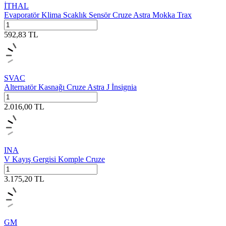
İTHAL
Evaporatör Klima Scaklık Sensör Cruze Astra Mokka Trax
592,83
TL
SVAC
Alternatör Kasnağı Cruze Astra J İnsignia
2.016,00
TL
INA
V Kayış Gergisi Komple Cruze
3.175,20
TL
GM