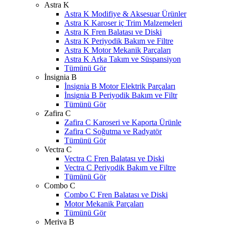
Astra K
Astra K Modifiye & Aksesuar Ürünler
Astra K Karoser iç Trim Malzemeleri
Astra K Fren Balatası ve Diski
Astra K Periyodik Bakım ve Filtre
Astra K Motor Mekanik Parçaları
Astra K Arka Takım ve Süspansiyon
Tümünü Gör
İnsignia B
İnsignia B Motor Elektrik Parçaları
İnsignia B Periyodik Bakım ve Filtr
Tümünü Gör
Zafira C
Zafira C Karoseri ve Kaporta Ürünle
Zafira C Soğutma ve Radyatör
Tümünü Gör
Vectra C
Vectra C Fren Balatası ve Diski
Vectra C Periyodik Bakım ve Filtre
Tümünü Gör
Combo C
Combo C Fren Balatası ve Diski
Motor Mekanik Parçaları
Tümünü Gör
Meriva B