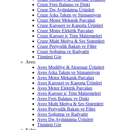
Cruze Fren Balatası ve Diski
Cruze Dış Aydınlatma Ürünleri
Cruze Arka Takım ve Süspansiyon
Cruze Motor Mekanik Parçaları
Cruze Karoseri ve Kaporta Ürünleri
Cruze Motor Elektrik Parçaları
Cruze Karoser iç Trim Malzemeleri
Cruze Multi Medya & Ses Sistemleri
Cruze Periyodik Bakım ve Filtre
Cruze Soğutma ve Radyatör
Tümünü Gör
Aveo
Aveo Modifiye & Aksesuar Ürünleri
Aveo Arka Takım ve Süspansiyon
Aveo Motor Mekanik Parçaları
Aveo Karoseri ve Kaporta Ürünleri
Aveo Motor Elektrik Parçaları
Aveo Karoser iç Trim Malzemeleri
Aveo Fren Balatası ve Diski
Aveo Multi Medya & Ses Sistemleri
Aveo Periyodik Bakım ve Filtre
Aveo Soğutma ve Radyatör
Aveo Dış Aydınlatma Ürünleri
Tümünü Gör
Kalos