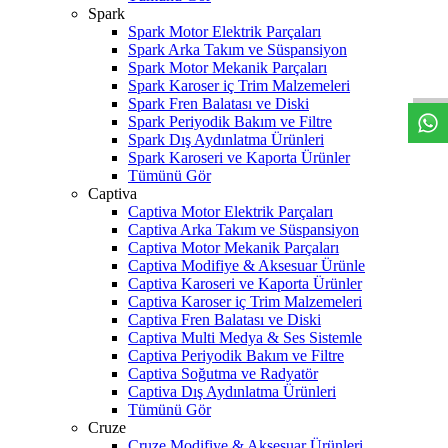
Spark
Spark Motor Elektrik Parçaları
W
h
t
s
a
p
p
D
e
s
t
e
H
a
t
t
Spark Arka Takım ve Süspansiyon
Spark Motor Mekanik Parçaları
Spark Karoser iç Trim Malzemeleri
Spark Fren Balatası ve Diski
Spark Periyodik Bakım ve Filtre
Spark Dış Aydınlatma Ürünleri
Spark Karoseri ve Kaporta Ürünler
Tümünü Gör
Captiva
Captiva Motor Elektrik Parçaları
Captiva Arka Takım ve Süspansiyon
Captiva Motor Mekanik Parçaları
Captiva Modifiye & Aksesuar Ürünle
Captiva Karoseri ve Kaporta Ürünler
Captiva Karoser iç Trim Malzemeleri
Captiva Fren Balatası ve Diski
Captiva Multi Medya & Ses Sistemle
Captiva Periyodik Bakım ve Filtre
Captiva Soğutma ve Radyatör
Captiva Dış Aydınlatma Ürünleri
Tümünü Gör
Cruze
Cruze Modifiye & Aksesuar Ürünleri