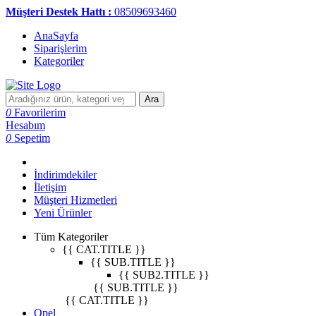
Müşteri Destek Hattı :
08509693460
AnaSayfa
Siparişlerim
Kategoriler
Ara
0
Favorilerim
Hesabım
0
Sepetim
İndirimdekiler
İletişim
Müşteri Hizmetleri
Yeni Ürünler
Tüm Kategoriler
{{ CAT.TITLE }}
{{ SUB.TITLE }}
{{ SUB2.TITLE }}
{{ SUB.TITLE }}
{{ CAT.TITLE }}
Opel