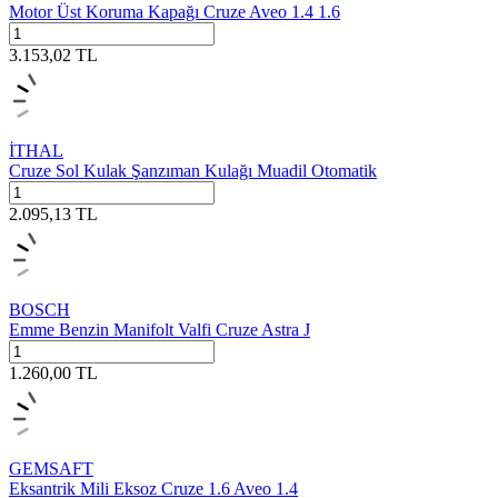
Motor Üst Koruma Kapağı Cruze Aveo 1.4 1.6
3.153,02
TL
İTHAL
Cruze Sol Kulak Şanzıman Kulağı Muadil Otomatik
2.095,13
TL
BOSCH
Emme Benzin Manifolt Valfi Cruze Astra J
1.260,00
TL
GEMSAFT
Eksantrik Mili Eksoz Cruze 1.6 Aveo 1.4