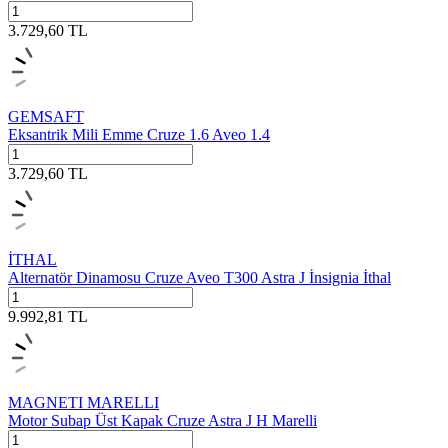
3.729,60
TL
GEMSAFT
Eksantrik Mili Emme Cruze 1.6 Aveo 1.4
3.729,60
TL
İTHAL
Alternatör Dinamosu Cruze Aveo T300 Astra J İnsignia İthal
9.992,81
TL
MAGNETI MARELLI
Motor Subap Üst Kapak Cruze Astra J H Marelli