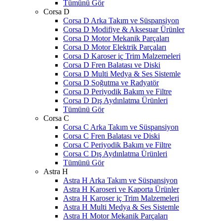
Tümünü Gör
Corsa D
Corsa D Arka Takım ve Süspansiyon
Corsa D Modifiye & Aksesuar Ürünler
Corsa D Motor Mekanik Parçaları
Corsa D Motor Elektrik Parçaları
Corsa D Karoser iç Trim Malzemeleri
Corsa D Fren Balatası ve Diski
Corsa D Multi Medya & Ses Sistemle
Corsa D Soğutma ve Radyatör
Corsa D Periyodik Bakım ve Filtre
Corsa D Dış Aydınlatma Ürünleri
Tümünü Gör
Corsa C
Corsa C Arka Takım ve Süspansiyon
Corsa C Fren Balatası ve Diski
Corsa C Periyodik Bakım ve Filtre
Corsa C Dış Aydınlatma Ürünleri
Tümünü Gör
Astra H
Astra H Arka Takım ve Süspansiyon
Astra H Karoseri ve Kaporta Ürünler
Astra H Karoser iç Trim Malzemeleri
Astra H Multi Medya & Ses Sistemle
Astra H Motor Mekanik Parçaları