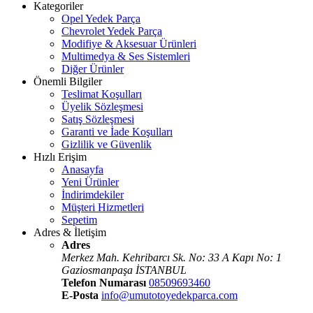
Kategoriler
Opel Yedek Parça
Chevrolet Yedek Parça
Modifiye & Aksesuar Ürünleri
Multimedya & Ses Sistemleri
Diğer Ürünler
Önemli Bilgiler
Teslimat Koşulları
Üyelik Sözleşmesi
Satış Sözleşmesi
Garanti ve İade Koşulları
Gizlilik ve Güvenlik
Hızlı Erişim
Anasayfa
Yeni Ürünler
İndirimdekiler
Müşteri Hizmetleri
Sepetim
Adres & İletişim
Adres
Merkez Mah. Kehribarcı Sk. No: 33 A Kapı No: 1
Gaziosmanpaşa İSTANBUL
Telefon Numarası
08509693460
E-Posta
info@umutotoyedekparca.com