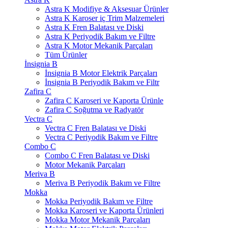
Astra K Modifiye & Aksesuar Ürünler
Astra K Karoser iç Trim Malzemeleri
Astra K Fren Balatası ve Diski
Astra K Periyodik Bakım ve Filtre
Astra K Motor Mekanik Parçaları
Tüm Ürünler
İnsignia B
İnsignia B Motor Elektrik Parçaları
İnsignia B Periyodik Bakım ve Filtr
Zafira C
Zafira C Karoseri ve Kaporta Ürünle
Zafira C Soğutma ve Radyatör
Vectra C
Vectra C Fren Balatası ve Diski
Vectra C Periyodik Bakım ve Filtre
Combo C
Combo C Fren Balatası ve Diski
Motor Mekanik Parçaları
Meriva B
Meriva B Periyodik Bakım ve Filtre
Mokka
Mokka Periyodik Bakım ve Filtre
Mokka Karoseri ve Kaporta Ürünleri
Mokka Motor Mekanik Parçaları