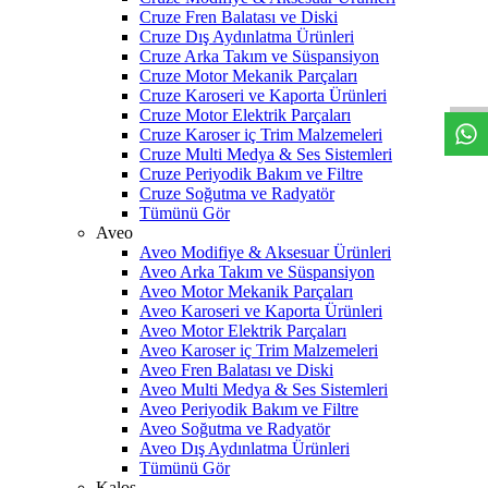
Cruze Fren Balatası ve Diski
Cruze Dış Aydınlatma Ürünleri
W
h
t
s
a
p
p
D
e
s
t
e
H
a
t
t
Cruze Arka Takım ve Süspansiyon
Cruze Motor Mekanik Parçaları
Cruze Karoseri ve Kaporta Ürünleri
Cruze Motor Elektrik Parçaları
Cruze Karoser iç Trim Malzemeleri
Cruze Multi Medya & Ses Sistemleri
Cruze Periyodik Bakım ve Filtre
Cruze Soğutma ve Radyatör
Tümünü Gör
Aveo
Aveo Modifiye & Aksesuar Ürünleri
Aveo Arka Takım ve Süspansiyon
Aveo Motor Mekanik Parçaları
Aveo Karoseri ve Kaporta Ürünleri
Aveo Motor Elektrik Parçaları
Aveo Karoser iç Trim Malzemeleri
Aveo Fren Balatası ve Diski
Aveo Multi Medya & Ses Sistemleri
Aveo Periyodik Bakım ve Filtre
Aveo Soğutma ve Radyatör
Aveo Dış Aydınlatma Ürünleri
Tümünü Gör
Kalos