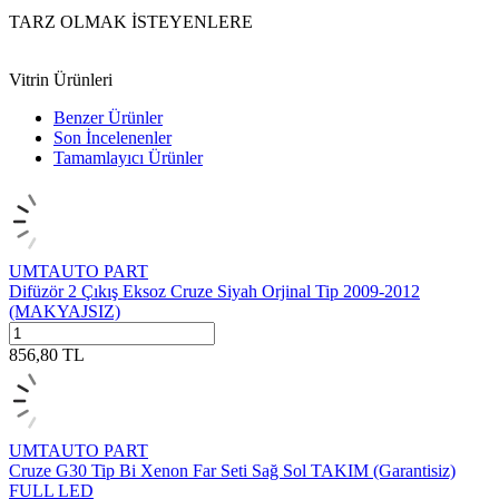
TARZ OLMAK İSTEYENLERE
Vitrin Ürünleri
Benzer Ürünler
Son İncelenenler
Tamamlayıcı Ürünler
UMTAUTO PART
Difüzör 2 Çıkış Eksoz Cruze Siyah Orjinal Tip 2009-2012
(MAKYAJSIZ)
856,80
TL
UMTAUTO PART
Cruze G30 Tip Bi Xenon Far Seti Sağ Sol TAKIM (Garantisiz)
FULL LED