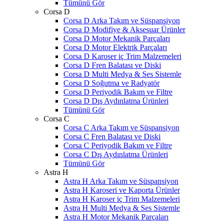
Tümünü Gör
Corsa D
Corsa D Arka Takım ve Süspansiyon
Corsa D Modifiye & Aksesuar Ürünler
Corsa D Motor Mekanik Parçaları
Corsa D Motor Elektrik Parçaları
Corsa D Karoser iç Trim Malzemeleri
Corsa D Fren Balatası ve Diski
Corsa D Multi Medya & Ses Sistemle
Corsa D Soğutma ve Radyatör
Corsa D Periyodik Bakım ve Filtre
Corsa D Dış Aydınlatma Ürünleri
Tümünü Gör
Corsa C
Corsa C Arka Takım ve Süspansiyon
Corsa C Fren Balatası ve Diski
Corsa C Periyodik Bakım ve Filtre
Corsa C Dış Aydınlatma Ürünleri
Tümünü Gör
Astra H
Astra H Arka Takım ve Süspansiyon
Astra H Karoseri ve Kaporta Ürünler
Astra H Karoser iç Trim Malzemeleri
Astra H Multi Medya & Ses Sistemle
Astra H Motor Mekanik Parçaları