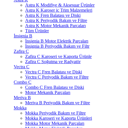
Astra K Modifiye & Aksesuar Ürünler
Astra K Karoser iç Trim Malzemeleri
Astra K Fren Balatası ve Diski
Astra K Periyodik Bakım ve Filtre
Astra K Motor Mekanik Parçaları
Tüm Ürünler
İnsignia B
İnsignia B Motor Elektrik Parçaları
İnsignia B Periyodik Bakım ve Filtr
Zafira C
Zafira C Karoseri ve Kaporta Ürünle
Zafira C Soğutma ve Radyatör
Vectra C
Vectra C Fren Balatası ve Diski
Vectra C Periyodik Bakım ve Filtre
Combo C
Combo C Fren Balatası ve Diski
Motor Mekanik Parçaları
Meriva B
Meriva B Periyodik Bakım ve Filtre
Mokka
Mokka Periyodik Bakım ve Filtre
Mokka Karoseri ve Kaporta Ürünleri
Mokka Motor Mekanik Parçaları