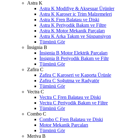
Astra K
Astra K Modifiye & Aksesuar Ürünler
Astra K Karoser iç Trim Malzemeleri
Astra K Fren Balatası ve Diski
Astra K Periyodik Bakım ve Filtre
Astra K Motor Mekanik Parçaları
Astra K Arka Takım ve Süspansiyon
Tümünü Gör
İnsignia B
İnsignia B Motor Elektrik Parçaları
İnsignia B Periyodik Bakım ve Filtr
Tümünü Gör
Zafira C
Zafira C Karoseri ve Kaporta Ürünle
Zafira C Soğutma ve Radyatör
Tümünü Gör
Vectra C
Vectra C Fren Balatası ve Diski
Vectra C Periyodik Bakım ve Filtre
Tümünü Gör
Combo C
Combo C Fren Balatası ve Diski
Motor Mekanik Parçaları
Tümünü Gör
Meriva B