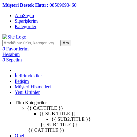
Müşteri Destek Hattı :
08509693460
AnaSayfa
Siparişlerim
Kategoriler
Ara
0
Favorilerim
Hesabım
0
Sepetim
İndirimdekiler
İletişim
Müşteri Hizmetleri
Yeni Ürünler
Tüm Kategoriler
{{ CAT.TITLE }}
{{ SUB.TITLE }}
{{ SUB2.TITLE }}
{{ SUB.TITLE }}
{{ CAT.TITLE }}
Opel