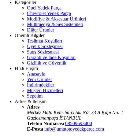
Kategoriler
Opel Yedek Parça
Chevrolet Yedek Parça
Modifiye & Aksesuar Ürünleri
Multimedya & Ses Sistemleri
Diğer Ürünler
Önemli Bilgiler
Teslimat Koşulları
Üyelik Sözleşmesi
Satış Sözleşmesi
Garanti ve İade Koşulları
Gizlilik ve Güvenlik
Hızlı Erişim
Anasayfa
Yeni Ürünler
İndirimdekiler
Müşteri Hizmetleri
Sepetim
Adres & İletişim
Adres
Merkez Mah. Kehribarcı Sk. No: 33 A Kapı No: 1
Gaziosmanpaşa İSTANBUL
Telefon Numarası
08509693460
E-Posta
info@umutotoyedekparca.com