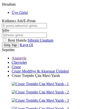
Hesabım
Üye Girişi
Kullanıcı Adı/E-Posta
Şifre
Beni Hatırla
Şifremi Unuttum
Kayıt Ol
Giriş Yap
Sepetim
Anasayfa
Chevrolet
Cruze
Cruze Modifiye & Aksesuar Ürünleri
Cruze Torpido Çıta Mavi Yazılı