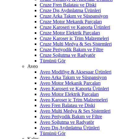
Cruze Fren Balatası ve Diski
Cruze Dış Aydınlatma Ürünleri
Cruze Arka Takım ve Süspansiyon
Cruze Motor Mekanik Parçaları
Cruze Karoseri ve Kaporta Ürünleri
Cruze Motor Elektrik Parçaları
Cruze Karoser iç Trim Malzemeleri
Cruze Multi Medya & Ses Sistemleri
Cruze Periyodik Bakım ve Filtre
Cruze Soğutma ve Radyatör
Tümünü Gör
Aveo
Aveo Modifiye & Aksesuar Ürünleri
Aveo Arka Takım ve Süspansiyon
Aveo Motor Mekanik Parçaları
Aveo Karoseri ve Kaporta Ürünleri
Aveo Motor Elektrik Parçaları
Aveo Karoser iç Trim Malzemeleri
Aveo Fren Balatası ve Diski
Aveo Multi Medya & Ses Sistemleri
Aveo Periyodik Bakım ve Filtre
Aveo Soğutma ve Radyatör
Aveo Dış Aydınlatma Ürünleri
Tümünü Gör
Kalos