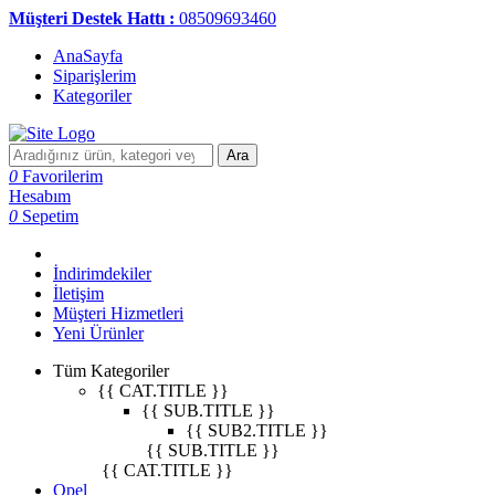
Müşteri Destek Hattı :
08509693460
AnaSayfa
Siparişlerim
Kategoriler
Ara
0
Favorilerim
Hesabım
0
Sepetim
İndirimdekiler
İletişim
Müşteri Hizmetleri
Yeni Ürünler
Tüm Kategoriler
{{ CAT.TITLE }}
{{ SUB.TITLE }}
{{ SUB2.TITLE }}
{{ SUB.TITLE }}
{{ CAT.TITLE }}
Opel