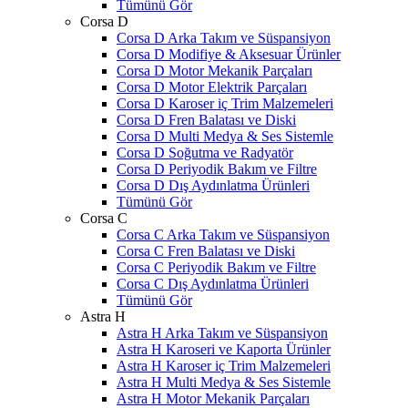
Tümünü Gör
Corsa D
Corsa D Arka Takım ve Süspansiyon
Corsa D Modifiye & Aksesuar Ürünler
Corsa D Motor Mekanik Parçaları
Corsa D Motor Elektrik Parçaları
Corsa D Karoser iç Trim Malzemeleri
Corsa D Fren Balatası ve Diski
Corsa D Multi Medya & Ses Sistemle
Corsa D Soğutma ve Radyatör
Corsa D Periyodik Bakım ve Filtre
Corsa D Dış Aydınlatma Ürünleri
Tümünü Gör
Corsa C
Corsa C Arka Takım ve Süspansiyon
Corsa C Fren Balatası ve Diski
Corsa C Periyodik Bakım ve Filtre
Corsa C Dış Aydınlatma Ürünleri
Tümünü Gör
Astra H
Astra H Arka Takım ve Süspansiyon
Astra H Karoseri ve Kaporta Ürünler
Astra H Karoser iç Trim Malzemeleri
Astra H Multi Medya & Ses Sistemle
Astra H Motor Mekanik Parçaları