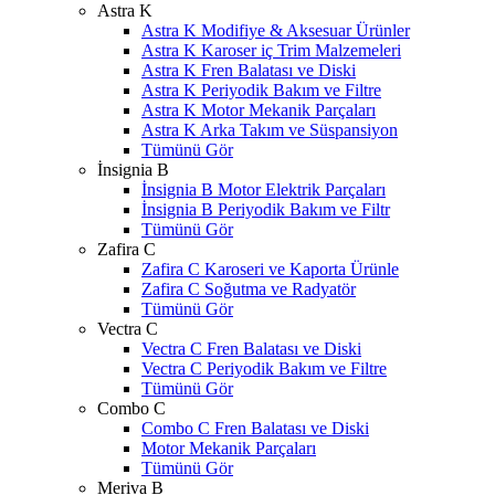
Astra K
Astra K Modifiye & Aksesuar Ürünler
Astra K Karoser iç Trim Malzemeleri
Astra K Fren Balatası ve Diski
Astra K Periyodik Bakım ve Filtre
Astra K Motor Mekanik Parçaları
Astra K Arka Takım ve Süspansiyon
Tümünü Gör
İnsignia B
İnsignia B Motor Elektrik Parçaları
İnsignia B Periyodik Bakım ve Filtr
Tümünü Gör
Zafira C
Zafira C Karoseri ve Kaporta Ürünle
Zafira C Soğutma ve Radyatör
Tümünü Gör
Vectra C
Vectra C Fren Balatası ve Diski
Vectra C Periyodik Bakım ve Filtre
Tümünü Gör
Combo C
Combo C Fren Balatası ve Diski
Motor Mekanik Parçaları
Tümünü Gör
Meriva B