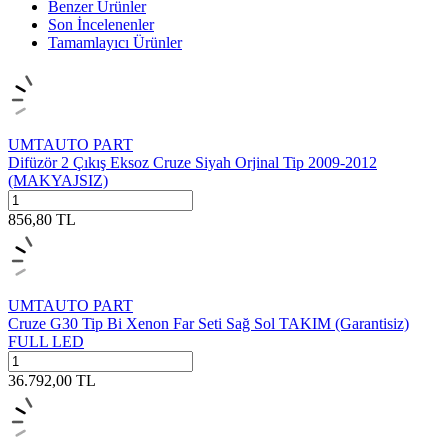
Benzer Ürünler
Son İncelenenler
Tamamlayıcı Ürünler
UMTAUTO PART
Difüzör 2 Çıkış Eksoz Cruze Siyah Orjinal Tip 2009-2012
(MAKYAJSIZ)
856,80
TL
UMTAUTO PART
Cruze G30 Tip Bi Xenon Far Seti Sağ Sol TAKIM (Garantisiz)
FULL LED
36.792,00
TL