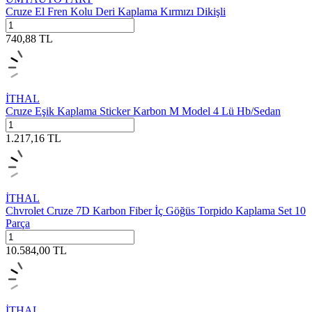
Cruze El Fren Kolu Deri Kaplama Kırmızı Dikişli
740,88
TL
İTHAL
Cruze Eşik Kaplama Sticker Karbon M Model 4 Lü Hb/Sedan
1.217,16
TL
İTHAL
Chvrolet Cruze 7D Karbon Fiber İç Göğüs Torpido Kaplama Set 10
Parça
10.584,00
TL
İTHAL