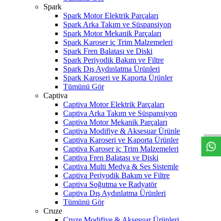
Spark
Spark Motor Elektrik Parçaları
Spark Arka Takım ve Süspansiyon
Spark Motor Mekanik Parçaları
Spark Karoser iç Trim Malzemeleri
Spark Fren Balatası ve Diski
Spark Periyodik Bakım ve Filtre
Spark Dış Aydınlatma Ürünleri
Spark Karoseri ve Kaporta Ürünler
Tümünü Gör
Captiva
Captiva Motor Elektrik Parçaları
W
h
t
s
a
p
p
D
e
s
t
e
H
a
t
t
Captiva Arka Takım ve Süspansiyon
Captiva Motor Mekanik Parçaları
Captiva Modifiye & Aksesuar Ürünle
Captiva Karoseri ve Kaporta Ürünler
Captiva Karoser iç Trim Malzemeleri
Captiva Fren Balatası ve Diski
Captiva Multi Medya & Ses Sistemle
Captiva Periyodik Bakım ve Filtre
Captiva Soğutma ve Radyatör
Captiva Dış Aydınlatma Ürünleri
Tümünü Gör
Cruze
Cruze Modifiye & Aksesuar Ürünleri