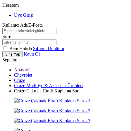
Hesabım
Üye Girişi
Kullanıcı Adı/E-Posta
Şifre
Beni Hatırla
Şifremi Unuttum
Kayıt Ol
Giriş Yap
Sepetim
Anasayfa
Chevrolet
Cruze
Cruze Modifiye & Aksesuar Ürünleri
Cruze Çakmak Etrafı Kaplama Sarı