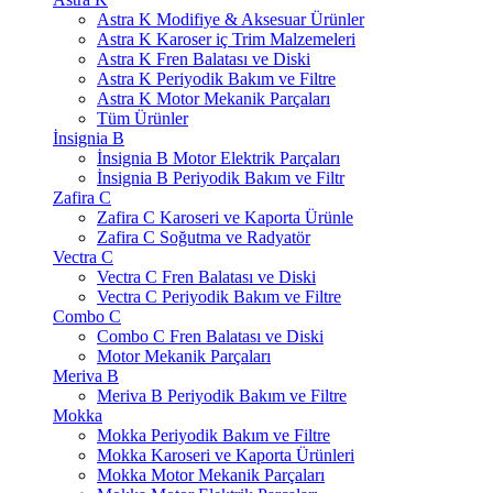
Astra K Modifiye & Aksesuar Ürünler
Astra K Karoser iç Trim Malzemeleri
Astra K Fren Balatası ve Diski
Astra K Periyodik Bakım ve Filtre
Astra K Motor Mekanik Parçaları
Tüm Ürünler
İnsignia B
İnsignia B Motor Elektrik Parçaları
İnsignia B Periyodik Bakım ve Filtr
Zafira C
Zafira C Karoseri ve Kaporta Ürünle
Zafira C Soğutma ve Radyatör
Vectra C
Vectra C Fren Balatası ve Diski
Vectra C Periyodik Bakım ve Filtre
Combo C
Combo C Fren Balatası ve Diski
Motor Mekanik Parçaları
Meriva B
Meriva B Periyodik Bakım ve Filtre
Mokka
Mokka Periyodik Bakım ve Filtre
Mokka Karoseri ve Kaporta Ürünleri
Mokka Motor Mekanik Parçaları