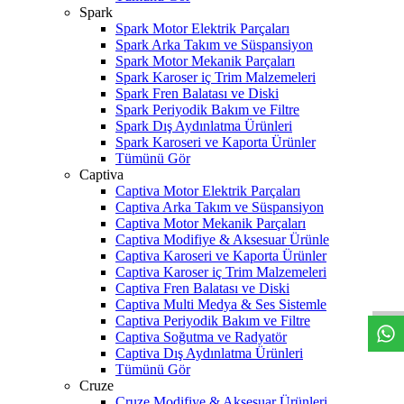
Spark
Spark Motor Elektrik Parçaları
Spark Arka Takım ve Süspansiyon
Spark Motor Mekanik Parçaları
Spark Karoser iç Trim Malzemeleri
Spark Fren Balatası ve Diski
Spark Periyodik Bakım ve Filtre
Spark Dış Aydınlatma Ürünleri
Spark Karoseri ve Kaporta Ürünler
Tümünü Gör
Captiva
Captiva Motor Elektrik Parçaları
Captiva Arka Takım ve Süspansiyon
Captiva Motor Mekanik Parçaları
Captiva Modifiye & Aksesuar Ürünle
Captiva Karoseri ve Kaporta Ürünler
W
h
t
s
a
p
p
D
e
s
t
e
H
a
t
t
Captiva Karoser iç Trim Malzemeleri
Captiva Fren Balatası ve Diski
Captiva Multi Medya & Ses Sistemle
Captiva Periyodik Bakım ve Filtre
Captiva Soğutma ve Radyatör
Captiva Dış Aydınlatma Ürünleri
Tümünü Gör
Cruze
Cruze Modifiye & Aksesuar Ürünleri