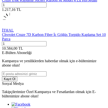
Cruze Eşik Kaplama Sticker Karbon M Model 4 Lü Hb/Sedan
1.217,16
TL
İTHAL
Chvrolet Cruze 7D Karbon Fiber İç Göğüs Torpido Kaplama Set 10
Parça
10.584,00
TL
E-Bülten Aboneliği
Kampanya ve yeniliklerden haberdar olmak için e-bültenimize
abone olun!
Kayıt Ol
Sosyal Medya
Takipçilerimize Özel Kampanya ve Fırsatlardan olmak için E-
bültenimize abone olun!