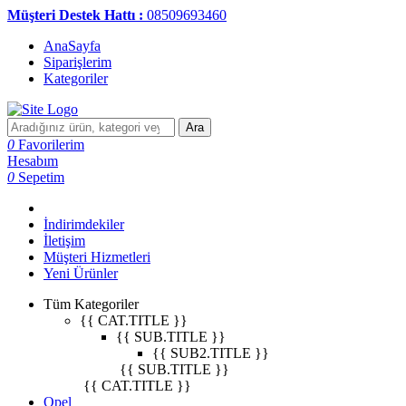
Müşteri Destek Hattı :
08509693460
AnaSayfa
Siparişlerim
Kategoriler
Ara
0
Favorilerim
Hesabım
0
Sepetim
İndirimdekiler
İletişim
Müşteri Hizmetleri
Yeni Ürünler
Tüm Kategoriler
{{ CAT.TITLE }}
{{ SUB.TITLE }}
{{ SUB2.TITLE }}
{{ SUB.TITLE }}
{{ CAT.TITLE }}
Opel