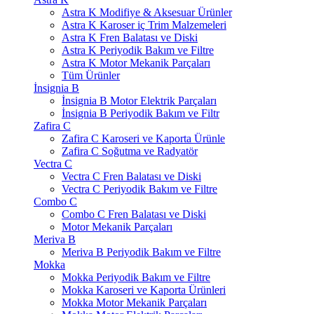
Astra K Modifiye & Aksesuar Ürünler
Astra K Karoser iç Trim Malzemeleri
Astra K Fren Balatası ve Diski
Astra K Periyodik Bakım ve Filtre
Astra K Motor Mekanik Parçaları
Tüm Ürünler
İnsignia B
İnsignia B Motor Elektrik Parçaları
İnsignia B Periyodik Bakım ve Filtr
Zafira C
Zafira C Karoseri ve Kaporta Ürünle
Zafira C Soğutma ve Radyatör
Vectra C
Vectra C Fren Balatası ve Diski
Vectra C Periyodik Bakım ve Filtre
Combo C
Combo C Fren Balatası ve Diski
Motor Mekanik Parçaları
Meriva B
Meriva B Periyodik Bakım ve Filtre
Mokka
Mokka Periyodik Bakım ve Filtre
Mokka Karoseri ve Kaporta Ürünleri
Mokka Motor Mekanik Parçaları