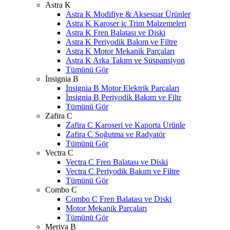
Astra K
Astra K Modifiye & Aksesuar Ürünler
Astra K Karoser iç Trim Malzemeleri
Astra K Fren Balatası ve Diski
Astra K Periyodik Bakım ve Filtre
Astra K Motor Mekanik Parçaları
Astra K Arka Takım ve Süspansiyon
Tümünü Gör
İnsignia B
İnsignia B Motor Elektrik Parçaları
İnsignia B Periyodik Bakım ve Filtr
Tümünü Gör
Zafira C
Zafira C Karoseri ve Kaporta Ürünle
Zafira C Soğutma ve Radyatör
Tümünü Gör
Vectra C
Vectra C Fren Balatası ve Diski
Vectra C Periyodik Bakım ve Filtre
Tümünü Gör
Combo C
Combo C Fren Balatası ve Diski
Motor Mekanik Parçaları
Tümünü Gör
Meriva B