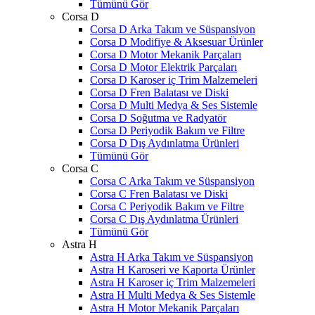
Tümünü Gör
Corsa D
Corsa D Arka Takım ve Süspansiyon
Corsa D Modifiye & Aksesuar Ürünler
Corsa D Motor Mekanik Parçaları
Corsa D Motor Elektrik Parçaları
Corsa D Karoser iç Trim Malzemeleri
Corsa D Fren Balatası ve Diski
Corsa D Multi Medya & Ses Sistemle
Corsa D Soğutma ve Radyatör
Corsa D Periyodik Bakım ve Filtre
Corsa D Dış Aydınlatma Ürünleri
Tümünü Gör
Corsa C
Corsa C Arka Takım ve Süspansiyon
Corsa C Fren Balatası ve Diski
Corsa C Periyodik Bakım ve Filtre
Corsa C Dış Aydınlatma Ürünleri
Tümünü Gör
Astra H
Astra H Arka Takım ve Süspansiyon
Astra H Karoseri ve Kaporta Ürünler
Astra H Karoser iç Trim Malzemeleri
Astra H Multi Medya & Ses Sistemle
Astra H Motor Mekanik Parçaları