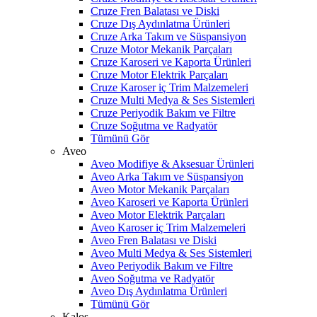
Cruze Fren Balatası ve Diski
Cruze Dış Aydınlatma Ürünleri
Cruze Arka Takım ve Süspansiyon
Cruze Motor Mekanik Parçaları
Cruze Karoseri ve Kaporta Ürünleri
Cruze Motor Elektrik Parçaları
Cruze Karoser iç Trim Malzemeleri
Cruze Multi Medya & Ses Sistemleri
Cruze Periyodik Bakım ve Filtre
Cruze Soğutma ve Radyatör
Tümünü Gör
Aveo
Aveo Modifiye & Aksesuar Ürünleri
Aveo Arka Takım ve Süspansiyon
Aveo Motor Mekanik Parçaları
Aveo Karoseri ve Kaporta Ürünleri
Aveo Motor Elektrik Parçaları
Aveo Karoser iç Trim Malzemeleri
Aveo Fren Balatası ve Diski
Aveo Multi Medya & Ses Sistemleri
Aveo Periyodik Bakım ve Filtre
Aveo Soğutma ve Radyatör
Aveo Dış Aydınlatma Ürünleri
Tümünü Gör
Kalos