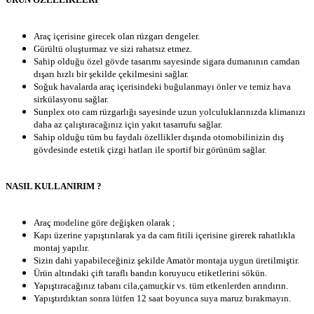
Araç içerisine girecek olan rüzgarı dengeler.
Gürültü oluşturmaz ve sizi rahatsız etmez.
Sahip olduğu özel gövde tasarımı sayesinde sigara dumanının camdan
dışarı hızlı bir şekilde çekilmesini sağlar.
Soğuk havalarda araç içerisindeki buğulanmayı önler ve temiz hava
sirkülasyonu sağlar.
Sunplex oto cam rüzgarlığı sayesinde uzun yolculuklarınızda klimanızı
daha az çalıştıracağınız için yakıt tasarrufu sağlar.
Sahip olduğu tüm bu faydalı özellikler dışında otomobilinizin dış
gövdesinde estetik çizgi hatları ile sportif bir görünüm sağlar.
NASIL KULLANIRIM ?
Araç modeline göre değişken olarak ;
Kapı üzerine yapıştırılarak ya da cam fitili içerisine girerek rahatlıkla
montaj yapılır.
Sizin dahi yapabileceğiniz şekilde Amatör montaja uygun üretilmiştir.
Ürün altındaki çift taraflı bandın koruyucu etiketlerini sökün.
Yapıştıracağınız tabanı cila,çamur,kir vs. tüm etkenlerden arındırın.
Yapıştırdıktan sonra lütfen 12 saat boyunca suya maruz bırakmayın.