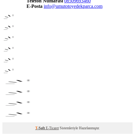
Telefon Numarası
08509693460
E-Posta
info@umutotoyedekparca.com
T
-Soft
E-Ticaret
Sistemleriyle Hazırlanmıştır.