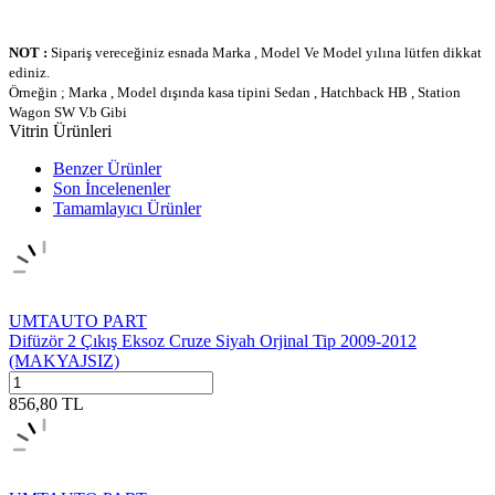
NOT :
Sipariş vereceğiniz esnada Marka , Model Ve Model yılına lütfen dikkat
ediniz.
Örneğin ; Marka , Model dışında kasa tipini Sedan , Hatchback HB , Station
Wagon SW V.b Gibi
Vitrin Ürünleri
Benzer Ürünler
Son İncelenenler
Tamamlayıcı Ürünler
UMTAUTO PART
Difüzör 2 Çıkış Eksoz Cruze Siyah Orjinal Tip 2009-2012
(MAKYAJSIZ)
856,80
TL