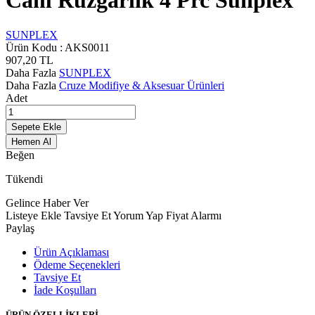
Cam Rüzgarlık 4 Prc Sunplex
SUNPLEX
Ürün Kodu :
AKS0011
907,20
TL
Daha Fazla
SUNPLEX
Daha Fazla
Cruze Modifiye & Aksesuar Ürünleri
Adet
Sepete Ekle
Hemen Al
Beğen
Tükendi
Gelince Haber Ver
Listeye Ekle
Tavsiye Et
Yorum Yap
Fiyat Alarmı
Paylaş
Ürün Açıklaması
Ödeme Seçenekleri
Tavsiye Et
İade Koşulları
ÜRÜN ÖZELLİKLERİ