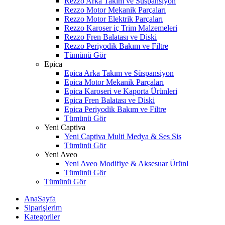
Rezzo Arka Takım ve Süspansiyon
Rezzo Motor Mekanik Parçaları
Rezzo Motor Elektrik Parçaları
Rezzo Karoser iç Trim Malzemeleri
Rezzo Fren Balatası ve Diski
Rezzo Periyodik Bakım ve Filtre
Tümünü Gör
Epica
Epica Arka Takım ve Süspansiyon
Epica Motor Mekanik Parçaları
Epica Karoseri ve Kaporta Ürünleri
Epica Fren Balatası ve Diski
Epica Periyodik Bakım ve Filtre
Tümünü Gör
Yeni Captiva
Yeni Captiva Multi Medya & Ses Sis
Tümünü Gör
Yeni Aveo
Yeni Aveo Modifiye & Aksesuar Ürünl
Tümünü Gör
Tümünü Gör
AnaSayfa
Siparişlerim
Kategoriler