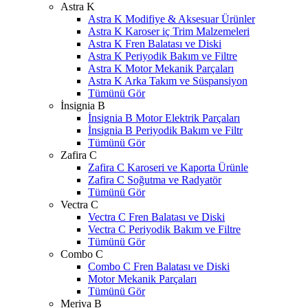
Astra K
Astra K Modifiye & Aksesuar Ürünler
Astra K Karoser iç Trim Malzemeleri
Astra K Fren Balatası ve Diski
Astra K Periyodik Bakım ve Filtre
Astra K Motor Mekanik Parçaları
Astra K Arka Takım ve Süspansiyon
Tümünü Gör
İnsignia B
İnsignia B Motor Elektrik Parçaları
İnsignia B Periyodik Bakım ve Filtr
Tümünü Gör
Zafira C
Zafira C Karoseri ve Kaporta Ürünle
Zafira C Soğutma ve Radyatör
Tümünü Gör
Vectra C
Vectra C Fren Balatası ve Diski
Vectra C Periyodik Bakım ve Filtre
Tümünü Gör
Combo C
Combo C Fren Balatası ve Diski
Motor Mekanik Parçaları
Tümünü Gör
Meriva B