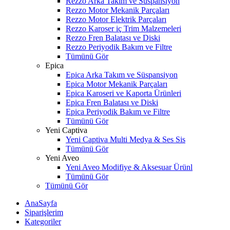
Rezzo Arka Takım ve Süspansiyon
Rezzo Motor Mekanik Parçaları
Rezzo Motor Elektrik Parçaları
Rezzo Karoser iç Trim Malzemeleri
Rezzo Fren Balatası ve Diski
Rezzo Periyodik Bakım ve Filtre
Tümünü Gör
Epica
Epica Arka Takım ve Süspansiyon
Epica Motor Mekanik Parçaları
Epica Karoseri ve Kaporta Ürünleri
Epica Fren Balatası ve Diski
Epica Periyodik Bakım ve Filtre
Tümünü Gör
Yeni Captiva
Yeni Captiva Multi Medya & Ses Sis
Tümünü Gör
Yeni Aveo
Yeni Aveo Modifiye & Aksesuar Ürünl
Tümünü Gör
Tümünü Gör
AnaSayfa
Siparişlerim
Kategoriler