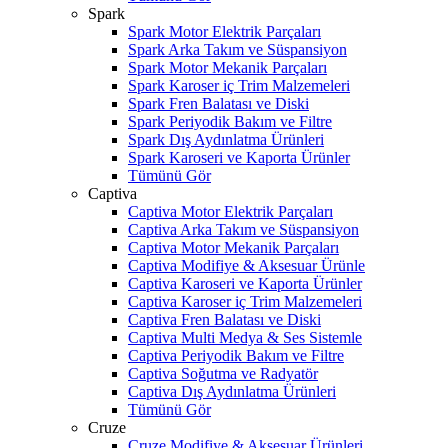
Spark
Spark Motor Elektrik Parçaları
Spark Arka Takım ve Süspansiyon
Spark Motor Mekanik Parçaları
Spark Karoser iç Trim Malzemeleri
Spark Fren Balatası ve Diski
Spark Periyodik Bakım ve Filtre
Spark Dış Aydınlatma Ürünleri
Spark Karoseri ve Kaporta Ürünler
Tümünü Gör
Captiva
Captiva Motor Elektrik Parçaları
Captiva Arka Takım ve Süspansiyon
Captiva Motor Mekanik Parçaları
Captiva Modifiye & Aksesuar Ürünle
Captiva Karoseri ve Kaporta Ürünler
Captiva Karoser iç Trim Malzemeleri
Captiva Fren Balatası ve Diski
Captiva Multi Medya & Ses Sistemle
Captiva Periyodik Bakım ve Filtre
Captiva Soğutma ve Radyatör
Captiva Dış Aydınlatma Ürünleri
W
h
t
s
a
p
p
D
e
s
t
e
H
a
t
t
Tümünü Gör
Cruze
Cruze Modifiye & Aksesuar Ürünleri