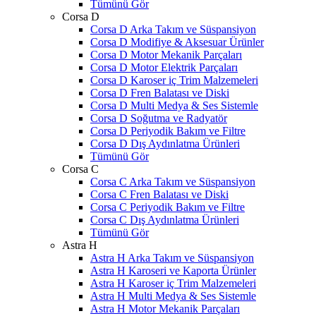
Tümünü Gör
Corsa D
Corsa D Arka Takım ve Süspansiyon
Corsa D Modifiye & Aksesuar Ürünler
Corsa D Motor Mekanik Parçaları
Corsa D Motor Elektrik Parçaları
Corsa D Karoser iç Trim Malzemeleri
Corsa D Fren Balatası ve Diski
Corsa D Multi Medya & Ses Sistemle
Corsa D Soğutma ve Radyatör
Corsa D Periyodik Bakım ve Filtre
Corsa D Dış Aydınlatma Ürünleri
Tümünü Gör
Corsa C
Corsa C Arka Takım ve Süspansiyon
Corsa C Fren Balatası ve Diski
Corsa C Periyodik Bakım ve Filtre
Corsa C Dış Aydınlatma Ürünleri
Tümünü Gör
Astra H
Astra H Arka Takım ve Süspansiyon
Astra H Karoseri ve Kaporta Ürünler
Astra H Karoser iç Trim Malzemeleri
Astra H Multi Medya & Ses Sistemle
Astra H Motor Mekanik Parçaları