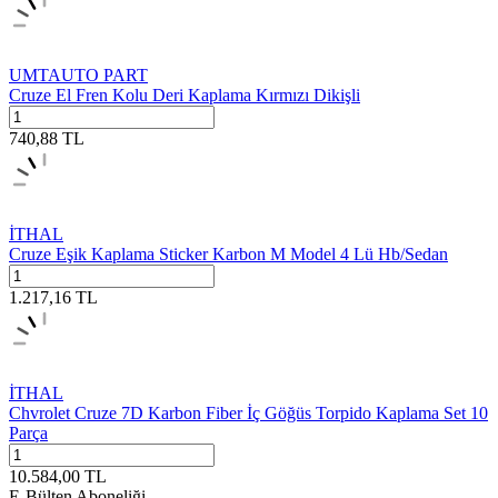
UMTAUTO PART
Cruze El Fren Kolu Deri Kaplama Kırmızı Dikişli
740,88
TL
İTHAL
Cruze Eşik Kaplama Sticker Karbon M Model 4 Lü Hb/Sedan
1.217,16
TL
İTHAL
Chvrolet Cruze 7D Karbon Fiber İç Göğüs Torpido Kaplama Set 10
Parça
10.584,00
TL
E-Bülten Aboneliği