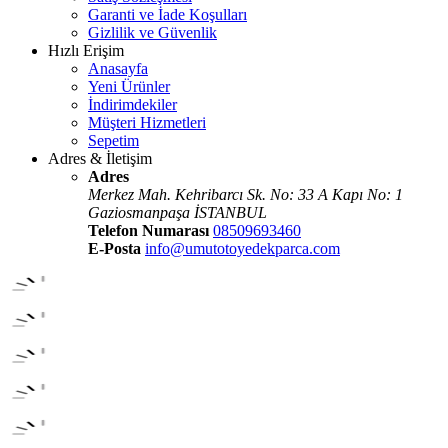
Garanti ve İade Koşulları
Gizlilik ve Güvenlik
Hızlı Erişim
Anasayfa
Yeni Ürünler
İndirimdekiler
Müşteri Hizmetleri
Sepetim
Adres & İletişim
Adres
Merkez Mah. Kehribarcı Sk. No: 33 A Kapı No: 1
Gaziosmanpaşa İSTANBUL
Telefon Numarası
08509693460
E-Posta
info@umutotoyedekparca.com