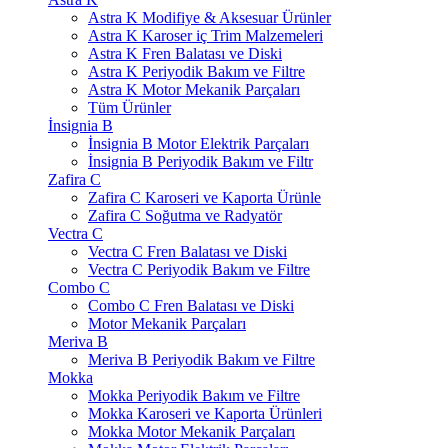
Astra K Modifiye & Aksesuar Ürünler
Astra K Karoser iç Trim Malzemeleri
Astra K Fren Balatası ve Diski
Astra K Periyodik Bakım ve Filtre
Astra K Motor Mekanik Parçaları
Tüm Ürünler
İnsignia B
İnsignia B Motor Elektrik Parçaları
İnsignia B Periyodik Bakım ve Filtr
Zafira C
Zafira C Karoseri ve Kaporta Ürünle
Zafira C Soğutma ve Radyatör
Vectra C
Vectra C Fren Balatası ve Diski
Vectra C Periyodik Bakım ve Filtre
Combo C
Combo C Fren Balatası ve Diski
Motor Mekanik Parçaları
Meriva B
Meriva B Periyodik Bakım ve Filtre
Mokka
Mokka Periyodik Bakım ve Filtre
Mokka Karoseri ve Kaporta Ürünleri
Mokka Motor Mekanik Parçaları