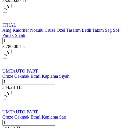
23.940,00
TL
İTHAL
Amg Kalorifer Nozulu Cruze Özel Tasarım Ledli Takım Sağ Sol
Parlak Siyah
3.780,00
TL
UMTAUTO PART
Cruze Çakmak Etrafı Kaplama Siyah
344,23
TL
UMTAUTO PART
Cruze Çakmak Etrafı Kaplama Sarı