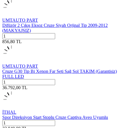
UMTAUTO PART
Difüzör 2 Çıkış Eksoz Cruze Siyah Orjinal Tip 2009-2012
(MAKYAJSIZ)
856,80
TL
UMTAUTO PART
Cruze G30 Tip Bi Xenon Far Seti Sağ Sol TAKIM (Garantisiz)
FULL LED
36.792,00
TL
İTHAL
Spor Direksiyon Start Stoplu Cruze Captiva Aveo Uyumlu