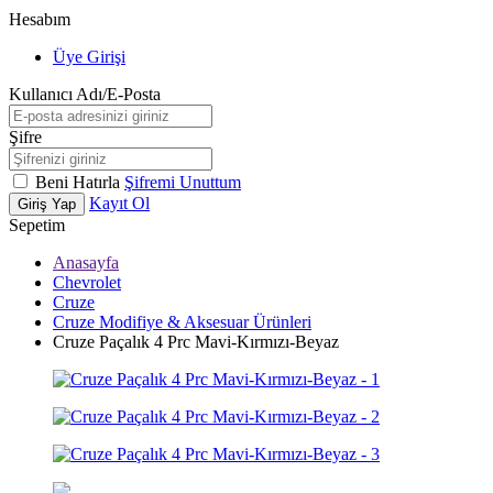
Hesabım
Üye Girişi
Kullanıcı Adı/E-Posta
Şifre
Beni Hatırla
Şifremi Unuttum
Kayıt Ol
Giriş Yap
Sepetim
Anasayfa
Chevrolet
Cruze
Cruze Modifiye & Aksesuar Ürünleri
Cruze Paçalık 4 Prc Mavi-Kırmızı-Beyaz