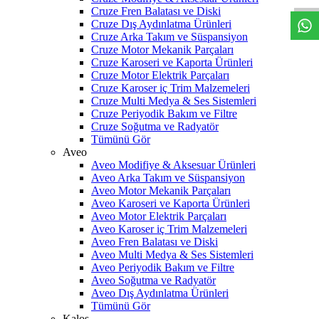
Cruze Fren Balatası ve Diski
Cruze Dış Aydınlatma Ürünleri
Cruze Arka Takım ve Süspansiyon
Cruze Motor Mekanik Parçaları
Cruze Karoseri ve Kaporta Ürünleri
Cruze Motor Elektrik Parçaları
Cruze Karoser iç Trim Malzemeleri
Cruze Multi Medya & Ses Sistemleri
Cruze Periyodik Bakım ve Filtre
Cruze Soğutma ve Radyatör
Tümünü Gör
Aveo
Aveo Modifiye & Aksesuar Ürünleri
Aveo Arka Takım ve Süspansiyon
Aveo Motor Mekanik Parçaları
Aveo Karoseri ve Kaporta Ürünleri
Aveo Motor Elektrik Parçaları
Aveo Karoser iç Trim Malzemeleri
Aveo Fren Balatası ve Diski
Aveo Multi Medya & Ses Sistemleri
Aveo Periyodik Bakım ve Filtre
Aveo Soğutma ve Radyatör
Aveo Dış Aydınlatma Ürünleri
Tümünü Gör
Kalos