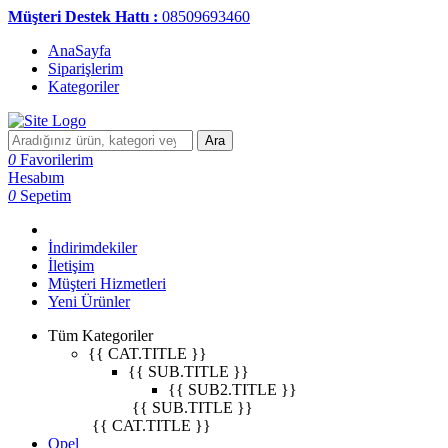
Müşteri Destek Hattı :
08509693460
AnaSayfa
Siparişlerim
Kategoriler
Ara
0
Favorilerim
Hesabım
0
Sepetim
İndirimdekiler
İletişim
Müşteri Hizmetleri
Yeni Ürünler
Tüm Kategoriler
{{ CAT.TITLE }}
{{ SUB.TITLE }}
{{ SUB2.TITLE }}
{{ SUB.TITLE }}
{{ CAT.TITLE }}
Opel