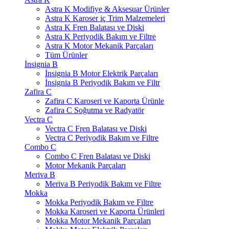
Astra K Modifiye & Aksesuar Ürünler
Astra K Karoser iç Trim Malzemeleri
Astra K Fren Balatası ve Diski
Astra K Periyodik Bakım ve Filtre
Astra K Motor Mekanik Parçaları
Tüm Ürünler
İnsignia B
İnsignia B Motor Elektrik Parçaları
İnsignia B Periyodik Bakım ve Filtr
Zafira C
Zafira C Karoseri ve Kaporta Ürünle
Zafira C Soğutma ve Radyatör
Vectra C
Vectra C Fren Balatası ve Diski
Vectra C Periyodik Bakım ve Filtre
Combo C
Combo C Fren Balatası ve Diski
Motor Mekanik Parçaları
Meriva B
Meriva B Periyodik Bakım ve Filtre
Mokka
Mokka Periyodik Bakım ve Filtre
Mokka Karoseri ve Kaporta Ürünleri
Mokka Motor Mekanik Parçaları