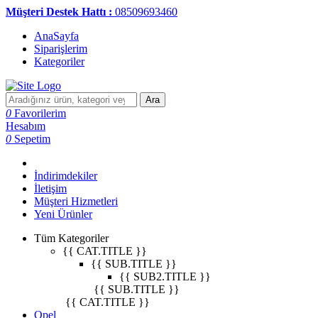
Müşteri Destek Hattı :
08509693460
AnaSayfa
Siparişlerim
Kategoriler
Ara
0
Favorilerim
Hesabım
0
Sepetim
İndirimdekiler
İletişim
Müşteri Hizmetleri
Yeni Ürünler
Tüm Kategoriler
{{ CAT.TITLE }}
{{ SUB.TITLE }}
{{ SUB2.TITLE }}
{{ SUB.TITLE }}
{{ CAT.TITLE }}
Opel