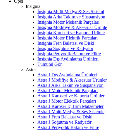
Opel
İnsignia
İnsignia Multi Medya & Ses Sisteml
İnsignia Arka Takım ve Süspansiyon
İnsignia Motor Mekanik Parçaları
İnsignia Modifiye & Aksesuar Ürünle
İnsignia Karoseri ve Kaporta Ürünle
İnsignia Motor Elektrik Parçaları
İnsignia Fren Balatası ve Diski
İnsignia Soğutma ve Radyatör
İnsignia Periyodik Bakım ve Filtre
İnsignia Dış Aydınlatma Ürünleri
Tümünü Gör
Astra J
Astra J Dış Aydınlatma Ürünleri
Astra J Modifiye & Aksesuar Ürünler
Astra J Arka Takım ve Süspansiyon
Astra J Motor Mekanik Parçaları
Astra J Karoseri ve Kaporta Ürünler
Astra J Motor Elektrik Parçaları
Astra J Karoser İç Trim Malzemeler
Astra J Multi Medya & Ses Sistemle
Astra J Fren Balatası ve Diski
Astra J Soğutma ve Radyatör
Astra J Periyodik Bakım ve Filtre