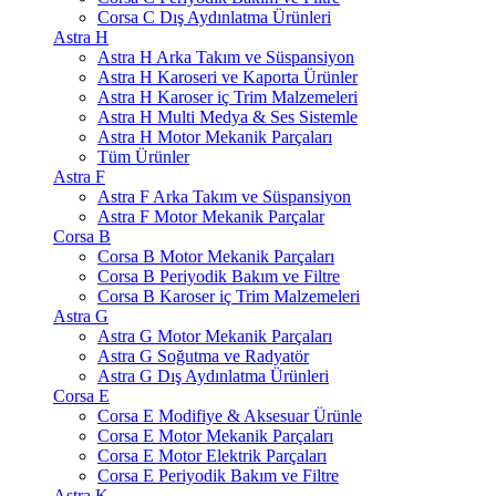
Corsa C Dış Aydınlatma Ürünleri
Astra H
Astra H Arka Takım ve Süspansiyon
Astra H Karoseri ve Kaporta Ürünler
Astra H Karoser iç Trim Malzemeleri
Astra H Multi Medya & Ses Sistemle
Astra H Motor Mekanik Parçaları
Tüm Ürünler
Astra F
Astra F Arka Takım ve Süspansiyon
Astra F Motor Mekanik Parçalar
Corsa B
Corsa B Motor Mekanik Parçaları
Corsa B Periyodik Bakım ve Filtre
Corsa B Karoser iç Trim Malzemeleri
Astra G
Astra G Motor Mekanik Parçaları
Astra G Soğutma ve Radyatör
Astra G Dış Aydınlatma Ürünleri
Corsa E
Corsa E Modifiye & Aksesuar Ürünle
Corsa E Motor Mekanik Parçaları
Corsa E Motor Elektrik Parçaları
Corsa E Periyodik Bakım ve Filtre
Astra K