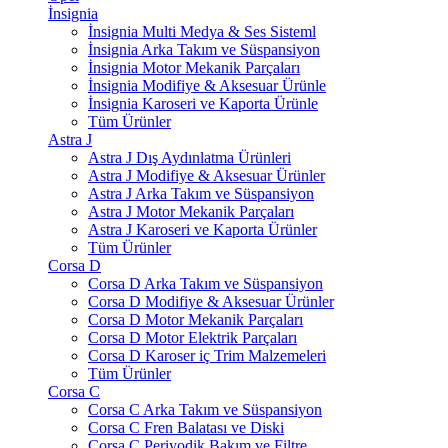
İnsignia
İnsignia Multi Medya & Ses Sisteml
İnsignia Arka Takım ve Süspansiyon
İnsignia Motor Mekanik Parçaları
İnsignia Modifiye & Aksesuar Ürünle
İnsignia Karoseri ve Kaporta Ürünle
Tüm Ürünler
Astra J
Astra J Dış Aydınlatma Ürünleri
Astra J Modifiye & Aksesuar Ürünler
Astra J Arka Takım ve Süspansiyon
Astra J Motor Mekanik Parçaları
Astra J Karoseri ve Kaporta Ürünler
Tüm Ürünler
Corsa D
Corsa D Arka Takım ve Süspansiyon
Corsa D Modifiye & Aksesuar Ürünler
Corsa D Motor Mekanik Parçaları
Corsa D Motor Elektrik Parçaları
Corsa D Karoser iç Trim Malzemeleri
Tüm Ürünler
Corsa C
Corsa C Arka Takım ve Süspansiyon
Corsa C Fren Balatası ve Diski
Corsa C Periyodik Bakım ve Filtre