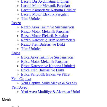
Lacetti Dış Aydınlatma Ürünleri
Lacetti Motor Mekanik Parçaları
Lacetti Karoseri ve Kaporta Ürünler
Lacetti Motor Elektrik Parçaları
Tüm Ürünler
Rezzo
Rezzo Arka Takım ve Süspansiyon
Rezzo Motor Mekanik Parçaları
Rezzo Motor Elektrik Parçaları
Rezzo Karoser iç Trim Malzemeleri
Rezzo Fren Balatası ve Diski
Tüm Ürünler
Epica
Epica Arka Takım ve Süspansiyon
Epica Motor Mekanik Parçaları
Epica Karoseri ve Kaporta Ürünleri
Epica Fren Balatası ve Diski
Epica Periyodik Bakım ve Filtre
Yeni Captiva
Yeni Captiva Multi Medya & Ses Sis
Yeni Aveo
Yeni Aveo Modifiye & Aksesuar Ürünl
Menü