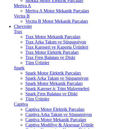
Mokka Motor Elektrik Parçaları
Meriva A
Meriva A Motor Mekanik Parçaları
Vectra B
Vectra B Motor Mekanik Parçaları
Chevrolet
Trax
Trax Motor Mekanik Parçaları
Trax Arka Takım ve Süspansiyon
Trax Karoseri ve Kaporta Ürünleri
Trax Motor Elektrik Parçaları
Trax Fren Balatası ve Diski
Tüm Ürünler
Spark
Spark Motor Elektrik Parçaları
Spark Arka Takım ve Süspansiyon
Spark Motor Mekanik Parçaları
Spark Karoser iç Trim Malzemeleri
Spark Fren Balatası ve Diski
Tüm Ürünler
Captiva
Captiva Motor Elektrik Parçaları
Captiva Arka Takım ve Süspansiyon
Captiva Motor Mekanik Parçaları
Captiva Modifiye & Aksesuar Ürünle