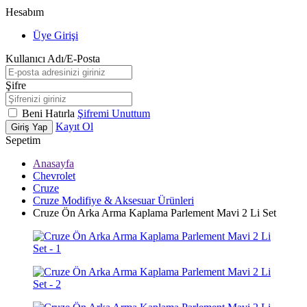
Hesabım
Üye Girişi
Kullanıcı Adı/E-Posta
Şifre
Beni Hatırla
Şifremi Unuttum
Kayıt Ol
Giriş Yap
Sepetim
Anasayfa
Chevrolet
Cruze
Cruze Modifiye & Aksesuar Ürünleri
Cruze Ön Arka Arma Kaplama Parlement Mavi 2 Li Set