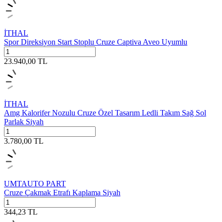
İTHAL
Spor Direksiyon Start Stoplu Cruze Captiva Aveo Uyumlu
23.940,00
TL
İTHAL
Amg Kalorifer Nozulu Cruze Özel Tasarım Ledli Takım Sağ Sol
Parlak Siyah
3.780,00
TL
UMTAUTO PART
Cruze Çakmak Etrafı Kaplama Siyah
344,23
TL