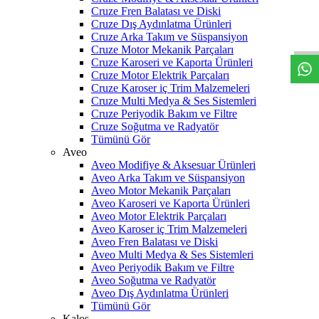
W
h
t
s
a
p
p
D
e
s
t
e
H
a
t
t
Cruze Fren Balatası ve Diski
Cruze Dış Aydınlatma Ürünleri
Cruze Arka Takım ve Süspansiyon
Cruze Motor Mekanik Parçaları
Cruze Karoseri ve Kaporta Ürünleri
Cruze Motor Elektrik Parçaları
Cruze Karoser iç Trim Malzemeleri
Cruze Multi Medya & Ses Sistemleri
Cruze Periyodik Bakım ve Filtre
Cruze Soğutma ve Radyatör
Tümünü Gör
Aveo
Aveo Modifiye & Aksesuar Ürünleri
Aveo Arka Takım ve Süspansiyon
Aveo Motor Mekanik Parçaları
Aveo Karoseri ve Kaporta Ürünleri
Aveo Motor Elektrik Parçaları
Aveo Karoser iç Trim Malzemeleri
Aveo Fren Balatası ve Diski
Aveo Multi Medya & Ses Sistemleri
Aveo Periyodik Bakım ve Filtre
Aveo Soğutma ve Radyatör
Aveo Dış Aydınlatma Ürünleri
Tümünü Gör
Kalos