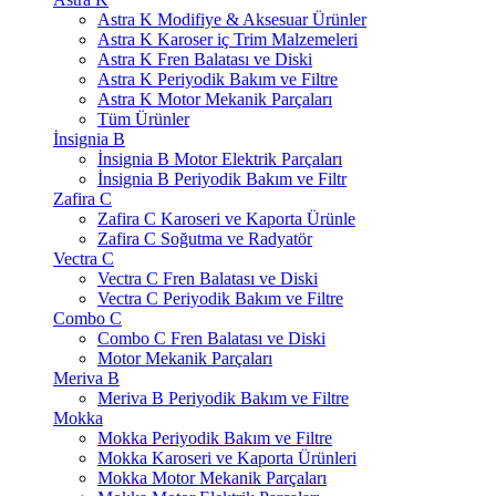
Astra K Modifiye & Aksesuar Ürünler
Astra K Karoser iç Trim Malzemeleri
Astra K Fren Balatası ve Diski
Astra K Periyodik Bakım ve Filtre
Astra K Motor Mekanik Parçaları
Tüm Ürünler
İnsignia B
İnsignia B Motor Elektrik Parçaları
İnsignia B Periyodik Bakım ve Filtr
Zafira C
Zafira C Karoseri ve Kaporta Ürünle
Zafira C Soğutma ve Radyatör
Vectra C
Vectra C Fren Balatası ve Diski
Vectra C Periyodik Bakım ve Filtre
Combo C
Combo C Fren Balatası ve Diski
Motor Mekanik Parçaları
Meriva B
Meriva B Periyodik Bakım ve Filtre
Mokka
Mokka Periyodik Bakım ve Filtre
Mokka Karoseri ve Kaporta Ürünleri
Mokka Motor Mekanik Parçaları