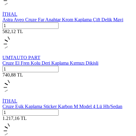
İTHAL
Astra Aveo Cruze Far Anahtar Krom Kaplama Çift Delik Mavi
582,12
TL
UMTAUTO PART
Cruze El Fren Kolu Deri Kaplama Kırmızı Dikişli
740,88
TL
İTHAL
Cruze Eşik Kaplama Sticker Karbon M Model 4 Lü Hb/Sedan
1.217,16
TL