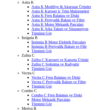
Astra K
Astra K Modifiye & Aksesuar Ürünler
Astra K Karoser iç Trim Malzemeleri
Astra K Fren Balatası ve Diski
Astra K Periyodik Bakım ve Filtre
Astra K Motor Mekanik Parçaları
Astra K Arka Takım ve Süspansiyon
Tümünü Gör
İnsignia B
İnsignia B Motor Elektrik Parçaları
İnsignia B Periyodik Bakım ve Filtr
Tümünü Gör
Zafira C
Zafira C Karoseri ve Kaporta Ürünle
Zafira C Soğutma ve Radyatör
Tümünü Gör
Vectra C
Vectra C Fren Balatası ve Diski
Vectra C Periyodik Bakım ve Filtre
Tümünü Gör
Combo C
Combo C Fren Balatası ve Diski
Motor Mekanik Parçaları
Tümünü Gör
Meriva B