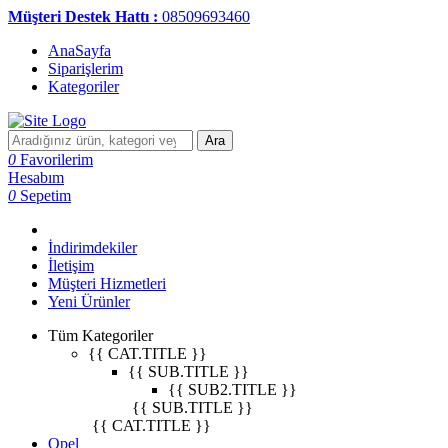
Müşteri Destek Hattı :
08509693460
AnaSayfa
Siparişlerim
Kategoriler
Ara
0
Favorilerim
Hesabım
0
Sepetim
İndirimdekiler
İletişim
Müşteri Hizmetleri
Yeni Ürünler
Tüm Kategoriler
{{ CAT.TITLE }}
{{ SUB.TITLE }}
{{ SUB2.TITLE }}
{{ SUB.TITLE }}
{{ CAT.TITLE }}
Opel