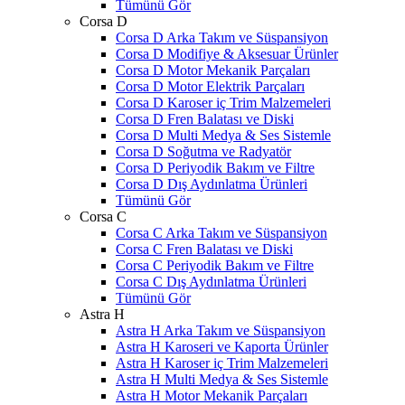
Tümünü Gör
Corsa D
Corsa D Arka Takım ve Süspansiyon
Corsa D Modifiye & Aksesuar Ürünler
Corsa D Motor Mekanik Parçaları
Corsa D Motor Elektrik Parçaları
Corsa D Karoser iç Trim Malzemeleri
Corsa D Fren Balatası ve Diski
Corsa D Multi Medya & Ses Sistemle
Corsa D Soğutma ve Radyatör
Corsa D Periyodik Bakım ve Filtre
Corsa D Dış Aydınlatma Ürünleri
Tümünü Gör
Corsa C
Corsa C Arka Takım ve Süspansiyon
Corsa C Fren Balatası ve Diski
Corsa C Periyodik Bakım ve Filtre
Corsa C Dış Aydınlatma Ürünleri
Tümünü Gör
Astra H
Astra H Arka Takım ve Süspansiyon
Astra H Karoseri ve Kaporta Ürünler
Astra H Karoser iç Trim Malzemeleri
Astra H Multi Medya & Ses Sistemle
Astra H Motor Mekanik Parçaları