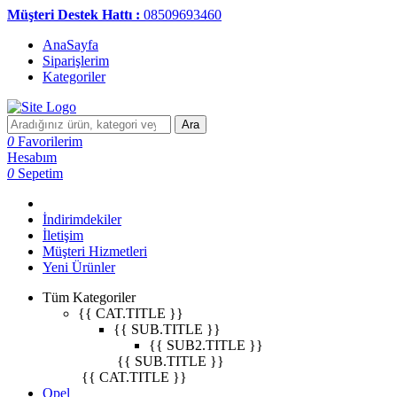
Müşteri Destek Hattı :
08509693460
AnaSayfa
Siparişlerim
Kategoriler
Ara
0
Favorilerim
Hesabım
0
Sepetim
İndirimdekiler
İletişim
Müşteri Hizmetleri
Yeni Ürünler
Tüm Kategoriler
{{ CAT.TITLE }}
{{ SUB.TITLE }}
{{ SUB2.TITLE }}
{{ SUB.TITLE }}
{{ CAT.TITLE }}
Opel