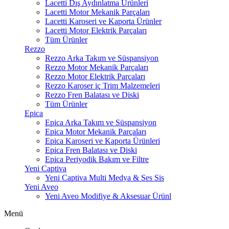
Lacetti Dış Aydınlatma Ürünleri
Lacetti Motor Mekanik Parçaları
Lacetti Karoseri ve Kaporta Ürünler
Lacetti Motor Elektrik Parçaları
Tüm Ürünler
Rezzo
Rezzo Arka Takım ve Süspansiyon
Rezzo Motor Mekanik Parçaları
Rezzo Motor Elektrik Parçaları
Rezzo Karoser iç Trim Malzemeleri
Rezzo Fren Balatası ve Diski
Tüm Ürünler
Epica
Epica Arka Takım ve Süspansiyon
Epica Motor Mekanik Parçaları
Epica Karoseri ve Kaporta Ürünleri
Epica Fren Balatası ve Diski
Epica Periyodik Bakım ve Filtre
Yeni Captiva
Yeni Captiva Multi Medya & Ses Sis
Yeni Aveo
Yeni Aveo Modifiye & Aksesuar Ürünl
Menü