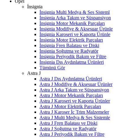
Opel
İnsignia
İnsignia Multi Medya & Ses Sisteml
İnsignia Arka Takım ve Süspansiyon
İnsignia Motor Mekanik Parçaları
İnsignia Modifiye & Aksesuar Ürünle
İnsignia Karoseri ve Kaporta Ürünle
İnsignia Motor Elektrik Parçaları
İnsignia Fren Balatası ve Diski
İnsignia Soğutma ve Radyatör
İnsignia Periyodik Bakım ve Filtre
İnsignia Dış Aydınlatma Ürünleri
Tümünü Gör
Astra J
Astra J Dış Aydınlatma Ürünleri
Astra J Modifiye & Aksesuar Ürünler
Astra J Arka Takım ve Süspansiyon
Astra J Motor Mekanik Parçaları
Astra J Karoseri ve Kaporta Ürünler
Astra J Motor Elektrik Parçaları
Astra J Karoser İç Trim Malzemeler
Astra J Multi Medya & Ses Sistemle
Astra J Fren Balatası ve Diski
Astra J Soğutma ve Radyatör
Astra J Periyodik Bakım ve Filtre