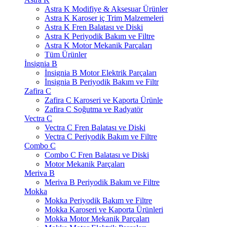
Astra K Modifiye & Aksesuar Ürünler
Astra K Karoser iç Trim Malzemeleri
Astra K Fren Balatası ve Diski
Astra K Periyodik Bakım ve Filtre
Astra K Motor Mekanik Parçaları
Tüm Ürünler
İnsignia B
İnsignia B Motor Elektrik Parçaları
İnsignia B Periyodik Bakım ve Filtr
Zafira C
Zafira C Karoseri ve Kaporta Ürünle
Zafira C Soğutma ve Radyatör
Vectra C
Vectra C Fren Balatası ve Diski
Vectra C Periyodik Bakım ve Filtre
Combo C
Combo C Fren Balatası ve Diski
Motor Mekanik Parçaları
Meriva B
Meriva B Periyodik Bakım ve Filtre
Mokka
Mokka Periyodik Bakım ve Filtre
Mokka Karoseri ve Kaporta Ürünleri
Mokka Motor Mekanik Parçaları