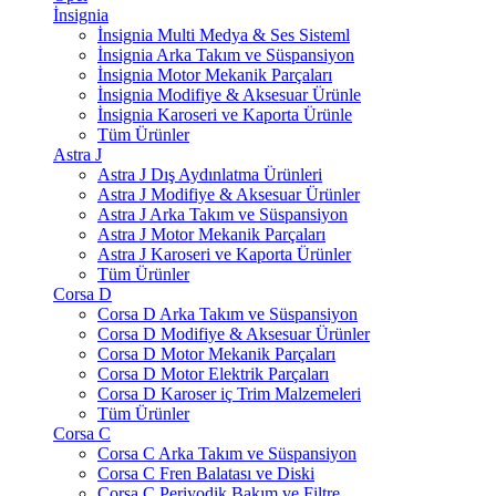
İnsignia
İnsignia Multi Medya & Ses Sisteml
İnsignia Arka Takım ve Süspansiyon
İnsignia Motor Mekanik Parçaları
İnsignia Modifiye & Aksesuar Ürünle
İnsignia Karoseri ve Kaporta Ürünle
Tüm Ürünler
Astra J
Astra J Dış Aydınlatma Ürünleri
Astra J Modifiye & Aksesuar Ürünler
Astra J Arka Takım ve Süspansiyon
Astra J Motor Mekanik Parçaları
Astra J Karoseri ve Kaporta Ürünler
Tüm Ürünler
Corsa D
Corsa D Arka Takım ve Süspansiyon
Corsa D Modifiye & Aksesuar Ürünler
Corsa D Motor Mekanik Parçaları
Corsa D Motor Elektrik Parçaları
Corsa D Karoser iç Trim Malzemeleri
Tüm Ürünler
Corsa C
Corsa C Arka Takım ve Süspansiyon
Corsa C Fren Balatası ve Diski
Corsa C Periyodik Bakım ve Filtre