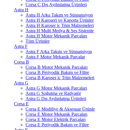
Corsa C Dış Aydınlatma Ürünleri
Astra H
Astra H Arka Takım ve Süspansiyon
Astra H Karoseri ve Kaporta Ürünler
Astra H Karoser iç Trim Malzemeleri
Astra H Multi Medya & Ses Sistemle
Astra H Motor Mekanik Parçaları
Tüm Ürünler
Astra F
Astra F Arka Takım ve Süspansiyon
Astra F Motor Mekanik Parçalar
Corsa B
Corsa B Motor Mekanik Parçaları
Corsa B Periyodik Bakım ve Filtre
Corsa B Karoser iç Trim Malzemeleri
Astra G
Astra G Motor Mekanik Parçaları
Astra G Soğutma ve Radyatör
Astra G Dış Aydınlatma Ürünleri
Corsa E
Corsa E Modifiye & Aksesuar Ürünle
Corsa E Motor Mekanik Parçaları
Corsa E Motor Elektrik Parçaları
Corsa E Periyodik Bakım ve Filtre
Astra K