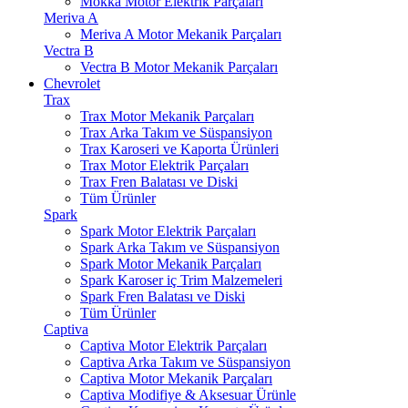
Mokka Motor Elektrik Parçaları
Meriva A
Meriva A Motor Mekanik Parçaları
Vectra B
Vectra B Motor Mekanik Parçaları
Chevrolet
Trax
Trax Motor Mekanik Parçaları
Trax Arka Takım ve Süspansiyon
Trax Karoseri ve Kaporta Ürünleri
Trax Motor Elektrik Parçaları
Trax Fren Balatası ve Diski
Tüm Ürünler
Spark
Spark Motor Elektrik Parçaları
Spark Arka Takım ve Süspansiyon
Spark Motor Mekanik Parçaları
Spark Karoser iç Trim Malzemeleri
Spark Fren Balatası ve Diski
Tüm Ürünler
Captiva
Captiva Motor Elektrik Parçaları
Captiva Arka Takım ve Süspansiyon
Captiva Motor Mekanik Parçaları
Captiva Modifiye & Aksesuar Ürünle