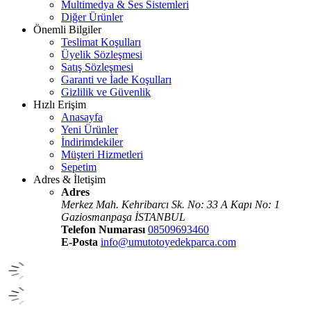
Multimedya & Ses Sistemleri
Diğer Ürünler
Önemli Bilgiler
Teslimat Koşulları
Üyelik Sözleşmesi
Satış Sözleşmesi
Garanti ve İade Koşulları
Gizlilik ve Güvenlik
Hızlı Erişim
Anasayfa
Yeni Ürünler
İndirimdekiler
Müşteri Hizmetleri
Sepetim
Adres & İletişim
Adres
Merkez Mah. Kehribarcı Sk. No: 33 A Kapı No: 1
Gaziosmanpaşa İSTANBUL
Telefon Numarası
08509693460
E-Posta
info@umutotoyedekparca.com