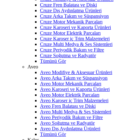
Cruze Fren Balatası ve Diski
Cruze Dış Aydınlatma Ürünleri
Cruze Arka Takım ve Süspansiyon
Cruze Motor Mekanik Parçaları
Cruze Karoseri ve Kaporta Ürünleri
Cruze Motor Elektrik Parçaları
Cruze Karoser iç Trim Malzemeleri
Cruze Multi Medya & Ses Sistemleri
Cruze Periyodik Bakım ve Filtre
Cruze Soğutma ve Radyatör
Tümünü Gör
Aveo
Aveo Modifiye & Aksesuar Ürünleri
Aveo Arka Takım ve Süspansiyon
Aveo Motor Mekanik Parçaları
Aveo Karoseri ve Kaporta Ürünleri
Aveo Motor Elektrik Parçaları
Aveo Karoser iç Trim Malzemeleri
Aveo Fren Balatası ve Diski
Aveo Multi Medya & Ses Sistemleri
Aveo Periyodik Bakım ve Filtre
Aveo Soğutma ve Radyatör
Aveo Dış Aydınlatma Ürünleri
Tümünü Gör
Kalos