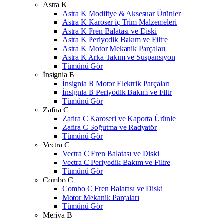
Astra K
Astra K Modifiye & Aksesuar Ürünler
Astra K Karoser iç Trim Malzemeleri
Astra K Fren Balatası ve Diski
Astra K Periyodik Bakım ve Filtre
Astra K Motor Mekanik Parçaları
Astra K Arka Takım ve Süspansiyon
Tümünü Gör
İnsignia B
İnsignia B Motor Elektrik Parçaları
İnsignia B Periyodik Bakım ve Filtr
Tümünü Gör
Zafira C
Zafira C Karoseri ve Kaporta Ürünle
Zafira C Soğutma ve Radyatör
Tümünü Gör
Vectra C
Vectra C Fren Balatası ve Diski
Vectra C Periyodik Bakım ve Filtre
Tümünü Gör
Combo C
Combo C Fren Balatası ve Diski
Motor Mekanik Parçaları
Tümünü Gör
Meriva B