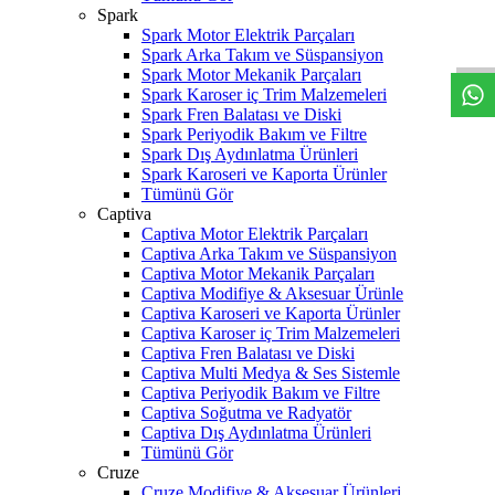
W
h
t
s
a
p
p
D
e
s
t
e
H
a
t
t
Spark
Spark Motor Elektrik Parçaları
Spark Arka Takım ve Süspansiyon
Spark Motor Mekanik Parçaları
Spark Karoser iç Trim Malzemeleri
Spark Fren Balatası ve Diski
Spark Periyodik Bakım ve Filtre
Spark Dış Aydınlatma Ürünleri
Spark Karoseri ve Kaporta Ürünler
Tümünü Gör
Captiva
Captiva Motor Elektrik Parçaları
Captiva Arka Takım ve Süspansiyon
Captiva Motor Mekanik Parçaları
Captiva Modifiye & Aksesuar Ürünle
Captiva Karoseri ve Kaporta Ürünler
Captiva Karoser iç Trim Malzemeleri
Captiva Fren Balatası ve Diski
Captiva Multi Medya & Ses Sistemle
Captiva Periyodik Bakım ve Filtre
Captiva Soğutma ve Radyatör
Captiva Dış Aydınlatma Ürünleri
Tümünü Gör
Cruze
Cruze Modifiye & Aksesuar Ürünleri