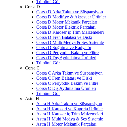
Tümünü Gör
Corsa D
Corsa D Arka Takım ve Süspansiyon
Corsa D Modifiye & Aksesuar Ürünler
Corsa D Motor Mekanik Parçaları
Corsa D Motor Elektrik Parçaları
Corsa D Karoser iç Trim Malzemeleri
Corsa D Fren Balatası ve Diski
Corsa D Multi Medya & Ses Sistemle
Corsa D Soğutma ve Radyatör
Corsa D Periyodik Bakım ve Filtre
Corsa D Dış Aydınlatma Ürünleri
Tümünü Gör
Corsa C
Corsa C Arka Takım ve Süspansiyon
Corsa C Fren Balatası ve Diski
Corsa C Periyodik Bakım ve Filtre
Corsa C Dış Aydınlatma Ürünleri
Tümünü Gör
Astra H
Astra H Arka Takım ve Süspansiyon
Astra H Karoseri ve Kaporta Ürünler
Astra H Karoser iç Trim Malzemeleri
Astra H Multi Medya & Ses Sistemle
Astra H Motor Mekanik Parçaları