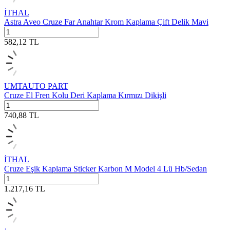
İTHAL
Astra Aveo Cruze Far Anahtar Krom Kaplama Çift Delik Mavi
582,12
TL
UMTAUTO PART
Cruze El Fren Kolu Deri Kaplama Kırmızı Dikişli
740,88
TL
İTHAL
Cruze Eşik Kaplama Sticker Karbon M Model 4 Lü Hb/Sedan
1.217,16
TL