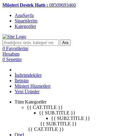
Müşteri Destek Hattı :
08509693460
AnaSayfa
Siparişlerim
Kategoriler
Ara
0
Favorilerim
Hesabım
0
Sepetim
İndirimdekiler
İletişim
Müşteri Hizmetleri
Yeni Ürünler
Tüm Kategoriler
{{ CAT.TITLE }}
{{ SUB.TITLE }}
{{ SUB2.TITLE }}
{{ SUB.TITLE }}
{{ CAT.TITLE }}
Opel