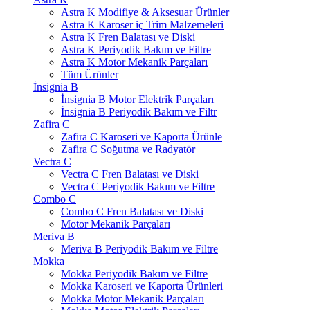
Astra K Modifiye & Aksesuar Ürünler
Astra K Karoser iç Trim Malzemeleri
Astra K Fren Balatası ve Diski
Astra K Periyodik Bakım ve Filtre
Astra K Motor Mekanik Parçaları
Tüm Ürünler
İnsignia B
İnsignia B Motor Elektrik Parçaları
İnsignia B Periyodik Bakım ve Filtr
Zafira C
Zafira C Karoseri ve Kaporta Ürünle
Zafira C Soğutma ve Radyatör
Vectra C
Vectra C Fren Balatası ve Diski
Vectra C Periyodik Bakım ve Filtre
Combo C
Combo C Fren Balatası ve Diski
Motor Mekanik Parçaları
Meriva B
Meriva B Periyodik Bakım ve Filtre
Mokka
Mokka Periyodik Bakım ve Filtre
Mokka Karoseri ve Kaporta Ürünleri
Mokka Motor Mekanik Parçaları