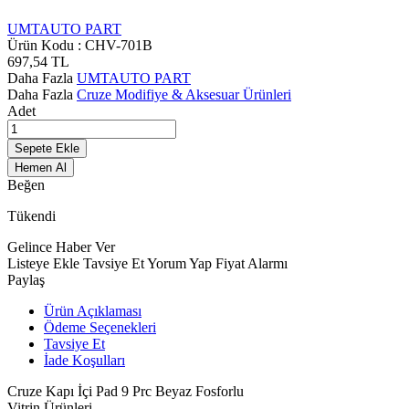
UMTAUTO PART
Ürün Kodu :
CHV-701B
697,54
TL
Daha Fazla
UMTAUTO PART
Daha Fazla
Cruze Modifiye & Aksesuar Ürünleri
Adet
Sepete Ekle
Hemen Al
Beğen
Tükendi
Gelince Haber Ver
Listeye Ekle
Tavsiye Et
Yorum Yap
Fiyat Alarmı
Paylaş
Ürün Açıklaması
Ödeme Seçenekleri
Tavsiye Et
İade Koşulları
Cruze Kapı İçi Pad 9 Prc Beyaz Fosforlu
Vitrin Ürünleri