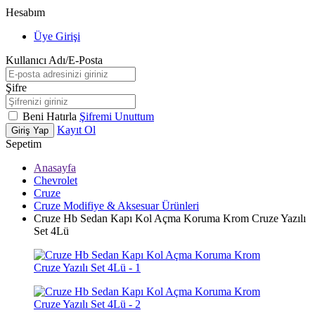
Hesabım
Üye Girişi
Kullanıcı Adı/E-Posta
Şifre
Beni Hatırla
Şifremi Unuttum
Kayıt Ol
Giriş Yap
Sepetim
Anasayfa
Chevrolet
Cruze
Cruze Modifiye & Aksesuar Ürünleri
Cruze Hb Sedan Kapı Kol Açma Koruma Krom Cruze Yazılı
Set 4Lü