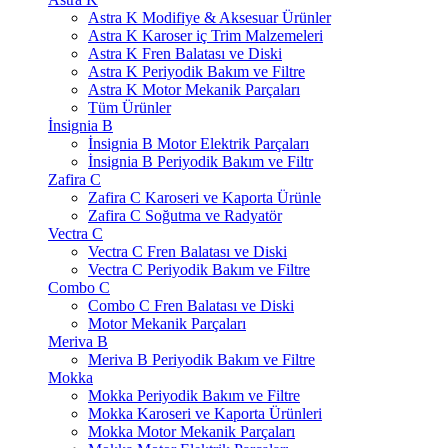
Astra K Modifiye & Aksesuar Ürünler
Astra K Karoser iç Trim Malzemeleri
Astra K Fren Balatası ve Diski
Astra K Periyodik Bakım ve Filtre
Astra K Motor Mekanik Parçaları
Tüm Ürünler
İnsignia B
İnsignia B Motor Elektrik Parçaları
İnsignia B Periyodik Bakım ve Filtr
Zafira C
Zafira C Karoseri ve Kaporta Ürünle
Zafira C Soğutma ve Radyatör
Vectra C
Vectra C Fren Balatası ve Diski
Vectra C Periyodik Bakım ve Filtre
Combo C
Combo C Fren Balatası ve Diski
Motor Mekanik Parçaları
Meriva B
Meriva B Periyodik Bakım ve Filtre
Mokka
Mokka Periyodik Bakım ve Filtre
Mokka Karoseri ve Kaporta Ürünleri
Mokka Motor Mekanik Parçaları