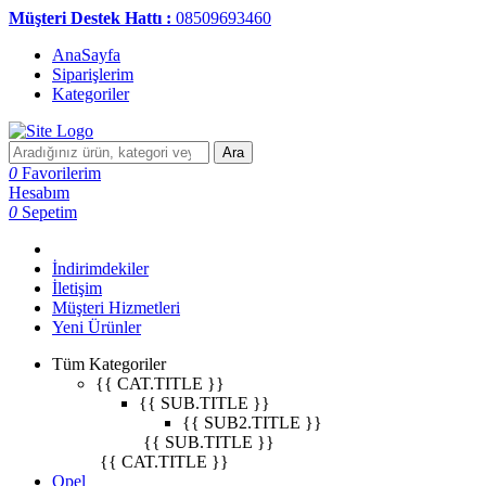
Müşteri Destek Hattı :
08509693460
AnaSayfa
Siparişlerim
Kategoriler
Ara
0
Favorilerim
Hesabım
0
Sepetim
İndirimdekiler
İletişim
Müşteri Hizmetleri
Yeni Ürünler
Tüm Kategoriler
{{ CAT.TITLE }}
{{ SUB.TITLE }}
{{ SUB2.TITLE }}
{{ SUB.TITLE }}
{{ CAT.TITLE }}
Opel