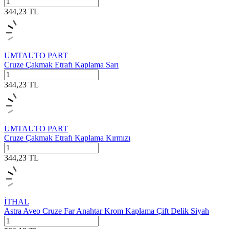
344,23
TL
UMTAUTO PART
Cruze Çakmak Etrafı Kaplama Sarı
344,23
TL
UMTAUTO PART
Cruze Çakmak Etrafı Kaplama Kırmızı
344,23
TL
İTHAL
Astra Aveo Cruze Far Anahtar Krom Kaplama Çift Delik Siyah