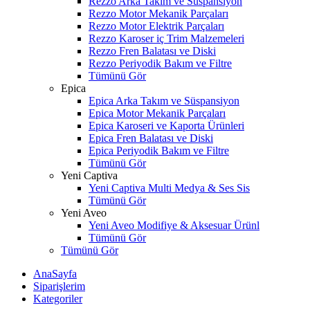
Rezzo Arka Takım ve Süspansiyon
Rezzo Motor Mekanik Parçaları
Rezzo Motor Elektrik Parçaları
Rezzo Karoser iç Trim Malzemeleri
Rezzo Fren Balatası ve Diski
Rezzo Periyodik Bakım ve Filtre
Tümünü Gör
Epica
Epica Arka Takım ve Süspansiyon
Epica Motor Mekanik Parçaları
Epica Karoseri ve Kaporta Ürünleri
Epica Fren Balatası ve Diski
Epica Periyodik Bakım ve Filtre
Tümünü Gör
Yeni Captiva
Yeni Captiva Multi Medya & Ses Sis
Tümünü Gör
Yeni Aveo
Yeni Aveo Modifiye & Aksesuar Ürünl
Tümünü Gör
Tümünü Gör
AnaSayfa
Siparişlerim
Kategoriler