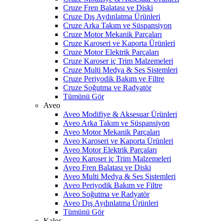
Cruze Fren Balatası ve Diski
Cruze Dış Aydınlatma Ürünleri
Cruze Arka Takım ve Süspansiyon
Cruze Motor Mekanik Parçaları
Cruze Karoseri ve Kaporta Ürünleri
Cruze Motor Elektrik Parçaları
Cruze Karoser iç Trim Malzemeleri
Cruze Multi Medya & Ses Sistemleri
Cruze Periyodik Bakım ve Filtre
Cruze Soğutma ve Radyatör
Tümünü Gör
Aveo
Aveo Modifiye & Aksesuar Ürünleri
Aveo Arka Takım ve Süspansiyon
Aveo Motor Mekanik Parçaları
Aveo Karoseri ve Kaporta Ürünleri
Aveo Motor Elektrik Parçaları
Aveo Karoser iç Trim Malzemeleri
Aveo Fren Balatası ve Diski
Aveo Multi Medya & Ses Sistemleri
Aveo Periyodik Bakım ve Filtre
Aveo Soğutma ve Radyatör
Aveo Dış Aydınlatma Ürünleri
Tümünü Gör
Kalos