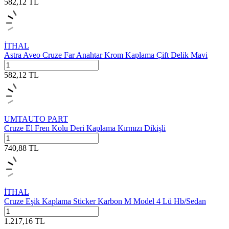
582,12
TL
İTHAL
Astra Aveo Cruze Far Anahtar Krom Kaplama Çift Delik Mavi
582,12
TL
UMTAUTO PART
Cruze El Fren Kolu Deri Kaplama Kırmızı Dikişli
740,88
TL
İTHAL
Cruze Eşik Kaplama Sticker Karbon M Model 4 Lü Hb/Sedan
1.217,16
TL