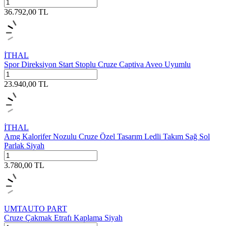
36.792,00
TL
İTHAL
Spor Direksiyon Start Stoplu Cruze Captiva Aveo Uyumlu
23.940,00
TL
İTHAL
Amg Kalorifer Nozulu Cruze Özel Tasarım Ledli Takım Sağ Sol
Parlak Siyah
3.780,00
TL
UMTAUTO PART
Cruze Çakmak Etrafı Kaplama Siyah