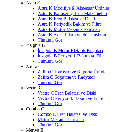
Astra K
Astra K Modifiye & Aksesuar Ürünler
Astra K Karoser iç Trim Malzemeleri
Astra K Fren Balatası ve Diski
Astra K Periyodik Bakım ve Filtre
Astra K Motor Mekanik Parçaları
Astra K Arka Takım ve Süspansiyon
Tümünü Gör
İnsignia B
İnsignia B Motor Elektrik Parçaları
İnsignia B Periyodik Bakım ve Filtr
Tümünü Gör
Zafira C
Zafira C Karoseri ve Kaporta Ürünle
Zafira C Soğutma ve Radyatör
Tümünü Gör
Vectra C
Vectra C Fren Balatası ve Diski
Vectra C Periyodik Bakım ve Filtre
Tümünü Gör
Combo C
Combo C Fren Balatası ve Diski
Motor Mekanik Parçaları
Tümünü Gör
Meriva B