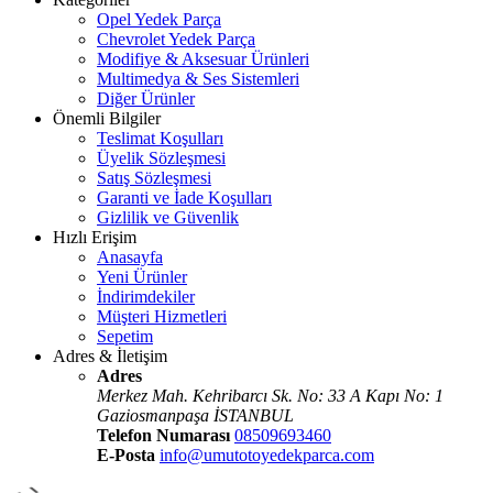
Opel Yedek Parça
Chevrolet Yedek Parça
Modifiye & Aksesuar Ürünleri
Multimedya & Ses Sistemleri
Diğer Ürünler
Önemli Bilgiler
Teslimat Koşulları
Üyelik Sözleşmesi
Satış Sözleşmesi
Garanti ve İade Koşulları
Gizlilik ve Güvenlik
Hızlı Erişim
Anasayfa
Yeni Ürünler
İndirimdekiler
Müşteri Hizmetleri
Sepetim
Adres & İletişim
Adres
Merkez Mah. Kehribarcı Sk. No: 33 A Kapı No: 1
Gaziosmanpaşa İSTANBUL
Telefon Numarası
08509693460
E-Posta
info@umutotoyedekparca.com