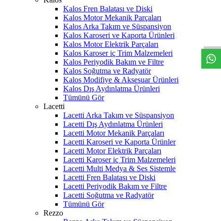
Kalos Fren Balatası ve Diski
Kalos Motor Mekanik Parçaları
W
h
t
s
a
p
p
D
e
s
t
e
H
a
t
t
Kalos Arka Takım ve Süspansiyon
Kalos Karoseri ve Kaporta Ürünleri
Kalos Motor Elektrik Parçaları
Kalos Karoser iç Trim Malzemeleri
Kalos Periyodik Bakım ve Filtre
Kalos Soğutma ve Radyatör
Kalos Modifiye & Aksesuar Ürünleri
Kalos Dış Aydınlatma Ürünleri
Tümünü Gör
Lacetti
Lacetti Arka Takım ve Süspansiyon
Lacetti Dış Aydınlatma Ürünleri
Lacetti Motor Mekanik Parçaları
Lacetti Karoseri ve Kaporta Ürünler
Lacetti Motor Elektrik Parçaları
Lacetti Karoser iç Trim Malzemeleri
Lacetti Multi Medya & Ses Sistemle
Lacetti Fren Balatası ve Diski
Lacetti Periyodik Bakım ve Filtre
Lacetti Soğutma ve Radyatör
Tümünü Gör
Rezzo