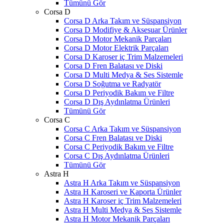
Tümünü Gör
Corsa D
Corsa D Arka Takım ve Süspansiyon
Corsa D Modifiye & Aksesuar Ürünler
Corsa D Motor Mekanik Parçaları
Corsa D Motor Elektrik Parçaları
Corsa D Karoser iç Trim Malzemeleri
Corsa D Fren Balatası ve Diski
Corsa D Multi Medya & Ses Sistemle
Corsa D Soğutma ve Radyatör
Corsa D Periyodik Bakım ve Filtre
Corsa D Dış Aydınlatma Ürünleri
Tümünü Gör
Corsa C
Corsa C Arka Takım ve Süspansiyon
Corsa C Fren Balatası ve Diski
Corsa C Periyodik Bakım ve Filtre
Corsa C Dış Aydınlatma Ürünleri
Tümünü Gör
Astra H
Astra H Arka Takım ve Süspansiyon
Astra H Karoseri ve Kaporta Ürünler
Astra H Karoser iç Trim Malzemeleri
Astra H Multi Medya & Ses Sistemle
Astra H Motor Mekanik Parçaları