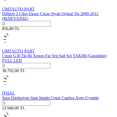
UMTAUTO PART
Difüzör 2 Çıkış Eksoz Cruze Siyah Orjinal Tip 2009-2012
(MAKYAJSIZ)
856,80
TL
UMTAUTO PART
Cruze G30 Tip Bi Xenon Far Seti Sağ Sol TAKIM (Garantisiz)
FULL LED
36.792,00
TL
İTHAL
Spor Direksiyon Start Stoplu Cruze Captiva Aveo Uyumlu
23.940,00
TL