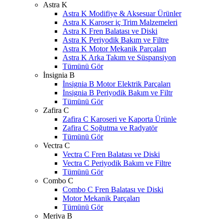
Astra K
Astra K Modifiye & Aksesuar Ürünler
Astra K Karoser iç Trim Malzemeleri
Astra K Fren Balatası ve Diski
Astra K Periyodik Bakım ve Filtre
Astra K Motor Mekanik Parçaları
Astra K Arka Takım ve Süspansiyon
Tümünü Gör
İnsignia B
İnsignia B Motor Elektrik Parçaları
İnsignia B Periyodik Bakım ve Filtr
Tümünü Gör
Zafira C
Zafira C Karoseri ve Kaporta Ürünle
Zafira C Soğutma ve Radyatör
Tümünü Gör
Vectra C
Vectra C Fren Balatası ve Diski
Vectra C Periyodik Bakım ve Filtre
Tümünü Gör
Combo C
Combo C Fren Balatası ve Diski
Motor Mekanik Parçaları
Tümünü Gör
Meriva B