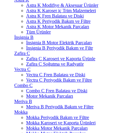
Astra K Modifiye & Aksesuar Ürünler
Astra K Karoser iç Trim Malzemeleri
Astra K Fren Balatası ve Diski
Astra K Periyodik Bakım ve Filtre
Astra K Motor Mekanik Parçaları
Tüm Ürünler
İnsignia B
İnsignia B Motor Elektrik Parçaları
İnsignia B Periyodik Bakım ve Filtr
Zafira C
Zafira C Karoseri ve Kaporta Ürünle
Zafira C Soğutma ve Radyatör
Vectra C
Vectra C Fren Balatası ve Diski
Vectra C Periyodik Bakım ve Filtre
Combo C
Combo C Fren Balatası ve Diski
Motor Mekanik Parçaları
Meriva B
Meriva B Periyodik Bakım ve Filtre
Mokka
Mokka Periyodik Bakım ve Filtre
Mokka Karoseri ve Kaporta Ürünleri
Mokka Motor Mekanik Parçaları