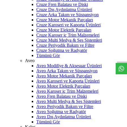
Cruze Fren Balatası ve Diski
Cruze Dış Aydınlatma Ürünleri
Cruze Arka Takım ve Süspansiyon
Cruze Motor Mekanik Parçaları
Cruze Karoseri ve Kaporta Ürünleri
Cruze Motor Elektrik Parçaları
Cruze Karoser iç Trim Malzemeleri
Cruze Multi Medya & Ses Sistemleri
Cruze Periyodik Bakım ve Filtre
W
h
t
s
a
p
p
D
e
s
t
e
H
a
t
t
Cruze Soğutma ve Radyatör
Tümünü Gör
Aveo
Aveo Modifiye & Aksesuar Ürünleri
Aveo Arka Takım ve Süspansiyon
Aveo Motor Mekanik Parçaları
Aveo Karoseri ve Kaporta Ürünleri
Aveo Motor Elektrik Parçaları
Aveo Karoser iç Trim Malzemeleri
Aveo Fren Balatası ve Diski
Aveo Multi Medya & Ses Sistemleri
Aveo Periyodik Bakım ve Filtre
Aveo Soğutma ve Radyatör
Aveo Dış Aydınlatma Ürünleri
Tümünü Gör
Kalos