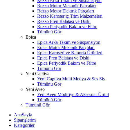
Rezzo Arka Takım ve Süspansiyon
Rezzo Motor Mekanik Parçaları
Rezzo Motor Elektrik Parçaları
Rezzo Karoser iç Trim Malzemeleri
Rezzo Fren Balatası ve Diski
Rezzo Periyodik Bakım ve Filtre
Tümünü Gör
Epica
Epica Arka Takım ve Süspansiyon
Epica Motor Mekanik Parçaları
Epica Karoseri ve Kaporta Ürünleri
Epica Fren Balatası ve Diski
Epica Periyodik Bakım ve Filtre
Tümünü Gör
Yeni Captiva
Yeni Captiva Multi Medya & Ses Sis
Tümünü Gör
Yeni Aveo
Yeni Aveo Modifiye & Aksesuar Ürünl
Tümünü Gör
Tümünü Gör
AnaSayfa
Siparişlerim
Kategoriler