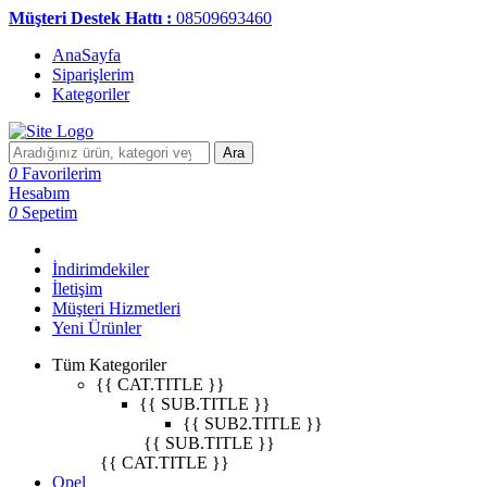
Müşteri Destek Hattı :
08509693460
AnaSayfa
Siparişlerim
Kategoriler
Ara
0
Favorilerim
Hesabım
0
Sepetim
İndirimdekiler
İletişim
Müşteri Hizmetleri
Yeni Ürünler
Tüm Kategoriler
{{ CAT.TITLE }}
{{ SUB.TITLE }}
{{ SUB2.TITLE }}
{{ SUB.TITLE }}
{{ CAT.TITLE }}
Opel