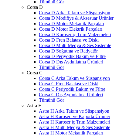
Tümünü Gör
Corsa D
Corsa D Arka Takım ve Süspansiyon
Corsa D Modifiye & Aksesuar Ürünler
Corsa D Motor Mekanik Parçaları
Corsa D Motor Elektrik Parçaları
Corsa D Karoser iç Trim Malzemeleri
Corsa D Fren Balatası ve Diski
Corsa D Multi Medya & Ses Sistemle
Corsa D Soğutma ve Radyatör
Corsa D Periyodik Bakım ve Filtre
Corsa D Dış Aydınlatma Ürünleri
Tümünü Gör
Corsa C
Corsa C Arka Takım ve Süspansiyon
Corsa C Fren Balatası ve Diski
Corsa C Periyodik Bakım ve Filtre
Corsa C Dış Aydınlatma Ürünleri
Tümünü Gör
Astra H
Astra H Arka Takım ve Süspansiyon
Astra H Karoseri ve Kaporta Ürünler
Astra H Karoser iç Trim Malzemeleri
Astra H Multi Medya & Ses Sistemle
Astra H Motor Mekanik Parçaları