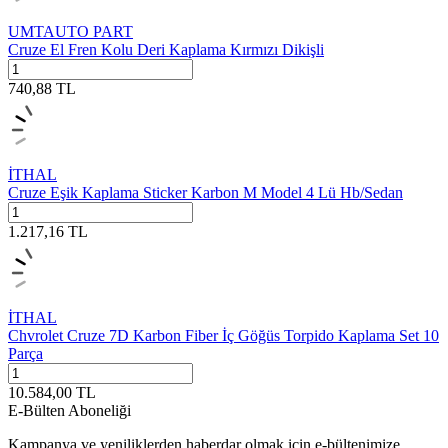
UMTAUTO PART
Cruze El Fren Kolu Deri Kaplama Kırmızı Dikişli
740,88
TL
İTHAL
Cruze Eşik Kaplama Sticker Karbon M Model 4 Lü Hb/Sedan
1.217,16
TL
İTHAL
Chvrolet Cruze 7D Karbon Fiber İç Göğüs Torpido Kaplama Set 10
Parça
10.584,00
TL
E-Bülten Aboneliği
Kampanya ve yeniliklerden haberdar olmak için e-bültenimize