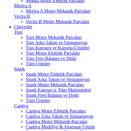
Mokka Motor Elektrik Parçaları
Meriva A
Meriva A Motor Mekanik Parçaları
Vectra B
Vectra B Motor Mekanik Parçaları
Chevrolet
Trax
Trax Motor Mekanik Parçaları
Trax Arka Takım ve Süspansiyon
Trax Karoseri ve Kaporta Ürünleri
Trax Motor Elektrik Parçaları
Trax Fren Balatası ve Diski
Tüm Ürünler
Spark
Spark Motor Elektrik Parçaları
Spark Arka Takım ve Süspansiyon
Spark Motor Mekanik Parçaları
Spark Karoser iç Trim Malzemeleri
Spark Fren Balatası ve Diski
Tüm Ürünler
Captiva
Captiva Motor Elektrik Parçaları
Captiva Arka Takım ve Süspansiyon
Captiva Motor Mekanik Parçaları
Captiva Modifiye & Aksesuar Ürünle