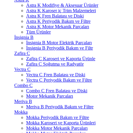
Astra K Modifiye & Aksesuar Ürünler
Astra K Karoser iç Trim Malzemeleri
Astra K Fren Balatası ve Diski
Astra K Periyodik Bakım ve Filtre
Astra K Motor Mekanik Parçaları
Tüm Ürünler
İnsignia B
İnsignia B Motor Elektrik Parçaları
İnsignia B Periyodik Bakım ve Filtr
Zafira C
Zafira C Karoseri ve Kaporta Ürünle
Zafira C Soğutma ve Radyatör
Vectra C
Vectra C Fren Balatası ve Diski
Vectra C Periyodik Bakım ve Filtre
Combo C
Combo C Fren Balatası ve Diski
Motor Mekanik Parçaları
Meriva B
Meriva B Periyodik Bakım ve Filtre
Mokka
Mokka Periyodik Bakım ve Filtre
Mokka Karoseri ve Kaporta Ürünleri
Mokka Motor Mekanik Parçaları