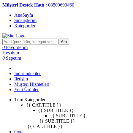
Müşteri Destek Hattı :
08509693460
AnaSayfa
Siparişlerim
Kategoriler
Ara
0
Favorilerim
Hesabım
0
Sepetim
İndirimdekiler
İletişim
Müşteri Hizmetleri
Yeni Ürünler
Tüm Kategoriler
{{ CAT.TITLE }}
{{ SUB.TITLE }}
{{ SUB2.TITLE }}
{{ SUB.TITLE }}
{{ CAT.TITLE }}
Opel