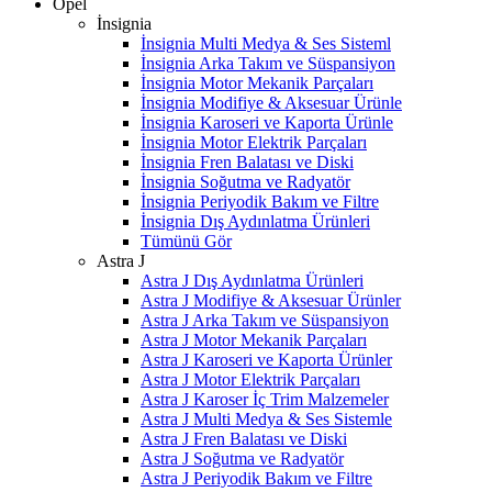
Opel
İnsignia
İnsignia Multi Medya & Ses Sisteml
İnsignia Arka Takım ve Süspansiyon
İnsignia Motor Mekanik Parçaları
İnsignia Modifiye & Aksesuar Ürünle
İnsignia Karoseri ve Kaporta Ürünle
İnsignia Motor Elektrik Parçaları
İnsignia Fren Balatası ve Diski
İnsignia Soğutma ve Radyatör
İnsignia Periyodik Bakım ve Filtre
İnsignia Dış Aydınlatma Ürünleri
Tümünü Gör
Astra J
Astra J Dış Aydınlatma Ürünleri
Astra J Modifiye & Aksesuar Ürünler
Astra J Arka Takım ve Süspansiyon
Astra J Motor Mekanik Parçaları
Astra J Karoseri ve Kaporta Ürünler
Astra J Motor Elektrik Parçaları
Astra J Karoser İç Trim Malzemeler
Astra J Multi Medya & Ses Sistemle
Astra J Fren Balatası ve Diski
Astra J Soğutma ve Radyatör
Astra J Periyodik Bakım ve Filtre