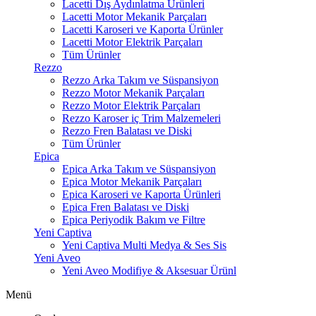
Lacetti Dış Aydınlatma Ürünleri
Lacetti Motor Mekanik Parçaları
Lacetti Karoseri ve Kaporta Ürünler
Lacetti Motor Elektrik Parçaları
Tüm Ürünler
Rezzo
Rezzo Arka Takım ve Süspansiyon
Rezzo Motor Mekanik Parçaları
Rezzo Motor Elektrik Parçaları
Rezzo Karoser iç Trim Malzemeleri
Rezzo Fren Balatası ve Diski
Tüm Ürünler
Epica
Epica Arka Takım ve Süspansiyon
Epica Motor Mekanik Parçaları
Epica Karoseri ve Kaporta Ürünleri
Epica Fren Balatası ve Diski
Epica Periyodik Bakım ve Filtre
Yeni Captiva
Yeni Captiva Multi Medya & Ses Sis
Yeni Aveo
Yeni Aveo Modifiye & Aksesuar Ürünl
Menü