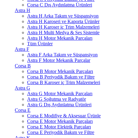
Corsa C Dış Aydınlatma Ürünleri
Astra H
Astra H Arka Takım ve Süspansiyon
Astra H Karoseri ve Kaporta Ürünler
Astra H Karoser iç Trim Malzemeleri
Astra H Multi Medya & Ses Sistemle
Astra H Motor Mekanik Parçaları
Tüm Ürünler
Astra F
Astra F Arka Takım ve Süspansiyon
Astra F Motor Mekanik Parçalar
Corsa B
Corsa B Motor Mekanik Parçaları
Corsa B Periyodik Bakım ve Filtre
Corsa B Karoser iç Trim Malzemeleri
Astra G
Astra G Motor Mekanik Parçaları
Astra G Soğutma ve Radyatör
Astra G Dış Aydınlatma Ürünleri
Corsa E
Corsa E Modifiye & Aksesuar Ürünle
Corsa E Motor Mekanik Parçaları
Corsa E Motor Elektrik Parçaları
Corsa E Periyodik Bakım ve Filtre
Astra K