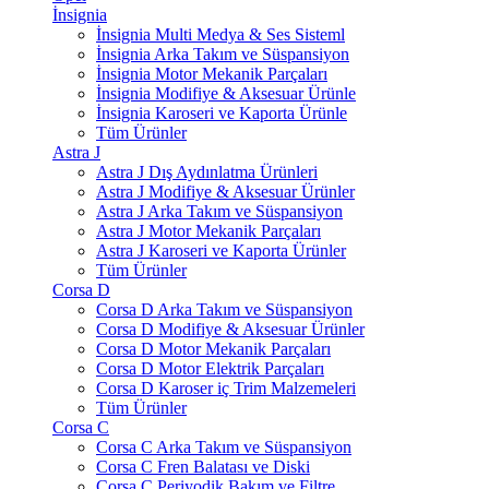
İnsignia
İnsignia Multi Medya & Ses Sisteml
İnsignia Arka Takım ve Süspansiyon
İnsignia Motor Mekanik Parçaları
İnsignia Modifiye & Aksesuar Ürünle
İnsignia Karoseri ve Kaporta Ürünle
Tüm Ürünler
Astra J
Astra J Dış Aydınlatma Ürünleri
Astra J Modifiye & Aksesuar Ürünler
Astra J Arka Takım ve Süspansiyon
Astra J Motor Mekanik Parçaları
Astra J Karoseri ve Kaporta Ürünler
Tüm Ürünler
Corsa D
Corsa D Arka Takım ve Süspansiyon
Corsa D Modifiye & Aksesuar Ürünler
Corsa D Motor Mekanik Parçaları
Corsa D Motor Elektrik Parçaları
Corsa D Karoser iç Trim Malzemeleri
Tüm Ürünler
Corsa C
Corsa C Arka Takım ve Süspansiyon
Corsa C Fren Balatası ve Diski
Corsa C Periyodik Bakım ve Filtre