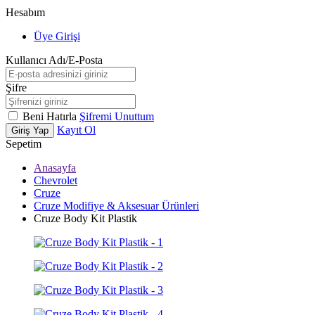
Hesabım
Üye Girişi
Kullanıcı Adı/E-Posta
Şifre
Beni Hatırla
Şifremi Unuttum
Kayıt Ol
Giriş Yap
Sepetim
Anasayfa
Chevrolet
Cruze
Cruze Modifiye & Aksesuar Ürünleri
Cruze Body Kit Plastik