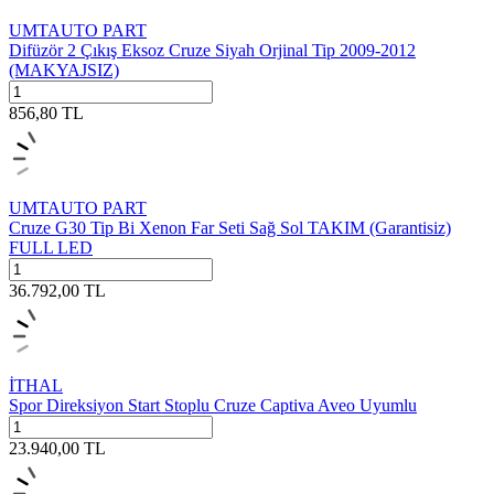
UMTAUTO PART
Difüzör 2 Çıkış Eksoz Cruze Siyah Orjinal Tip 2009-2012
(MAKYAJSIZ)
856,80
TL
UMTAUTO PART
Cruze G30 Tip Bi Xenon Far Seti Sağ Sol TAKIM (Garantisiz)
FULL LED
36.792,00
TL
İTHAL
Spor Direksiyon Start Stoplu Cruze Captiva Aveo Uyumlu
23.940,00
TL