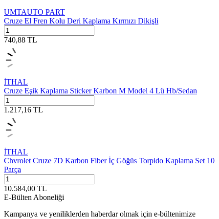
UMTAUTO PART
Cruze El Fren Kolu Deri Kaplama Kırmızı Dikişli
740,88
TL
İTHAL
Cruze Eşik Kaplama Sticker Karbon M Model 4 Lü Hb/Sedan
1.217,16
TL
İTHAL
Chvrolet Cruze 7D Karbon Fiber İç Göğüs Torpido Kaplama Set 10
Parça
10.584,00
TL
E-Bülten Aboneliği
Kampanya ve yeniliklerden haberdar olmak için e-bültenimize