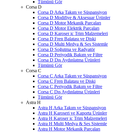
Tümünü Gör
Corsa D
Corsa D Arka Takım ve Süspansiyon
Corsa D Modifiye & Aksesuar Ürünler
Corsa D Motor Mekanik Parçaları
Corsa D Motor Elektrik Parçaları
Corsa D Karoser iç Trim Malzemeleri
Corsa D Fren Balatası ve Diski
Corsa D Multi Medya & Ses Sistemle
Corsa D Soğutma ve Radyatör
Corsa D Periyodik Bakım ve Filtre
Corsa D Dış Aydınlatma Ürünleri
Tümünü Gör
Corsa C
Corsa C Arka Takım ve Süspansiyon
Corsa C Fren Balatası ve Diski
Corsa C Periyodik Bakım ve Filtre
Corsa C Dış Aydınlatma Ürünleri
Tümünü Gör
Astra H
Astra H Arka Takım ve Süspansiyon
Astra H Karoseri ve Kaporta Ürünler
Astra H Karoser iç Trim Malzemeleri
Astra H Multi Medya & Ses Sistemle
Astra H Motor Mekanik Parçaları