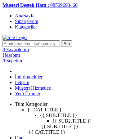
Müşteri Destek Hattı :
08509693460
AnaSayfa
Siparişlerim
Kategoriler
Ara
0
Favorilerim
Hesabım
0
Sepetim
İndirimdekiler
İletişim
Müşteri Hizmetleri
Yeni Ürünler
Tüm Kategoriler
{{ CAT.TITLE }}
{{ SUB.TITLE }}
{{ SUB2.TITLE }}
{{ SUB.TITLE }}
{{ CAT.TITLE }}
Opel