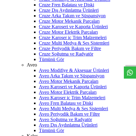
Cruze Fren Balatası ve Diski
Cruze Dış Aydınlatma Ürünleri
Cruze Arka Takım ve Süspansiyon
Cruze Motor Mekanik Parçaları
Cruze Karoseri ve Kaporta Ürünleri
Cruze Motor Elektrik Parçaları
Cruze Karoser iç Trim Malzemeleri
Cruze Multi Medya & Ses Sistemleri
W
h
t
s
a
p
p
D
e
s
t
e
H
a
t
t
Cruze Periyodik Bakım ve Filtre
Cruze Soğutma ve Radyatör
Tümünü Gör
Aveo
Aveo Modifiye & Aksesuar Ürünleri
Aveo Arka Takım ve Süspansiyon
Aveo Motor Mekanik Parçaları
Aveo Karoseri ve Kaporta Ürünleri
Aveo Motor Elektrik Parçaları
Aveo Karoser iç Trim Malzemeleri
Aveo Fren Balatası ve Diski
Aveo Multi Medya & Ses Sistemleri
Aveo Periyodik Bakım ve Filtre
Aveo Soğutma ve Radyatör
Aveo Dış Aydınlatma Ürünleri
Tümünü Gör
Kalos