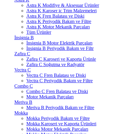
Astra K Modifiye & Aksesuar Ürünler
Astra K Karoser iç Trim Malzemeleri
Astra K Fren Balatası ve Diski
Astra K Periyodik Bakım ve Filtre
Astra K Motor Mekanik Parçaları
Tüm Ürünler
İnsignia B
İnsignia B Motor Elektrik Parçaları
İnsignia B Periyodik Bakım ve Filtr
Zafira C
Zafira C Karoseri ve Kaporta Ürünle
Zafira C Soğutma ve Radyatör
Vectra C
Vectra C Fren Balatası ve Diski
Vectra C Periyodik Bakım ve Filtre
Combo C
Combo C Fren Balatası ve Diski
Motor Mekanik Parçaları
Meriva B
Meriva B Periyodik Bakım ve Filtre
Mokka
Mokka Periyodik Bakım ve Filtre
Mokka Karoseri ve Kaporta Ürünleri
Mokka Motor Mekanik Parçaları