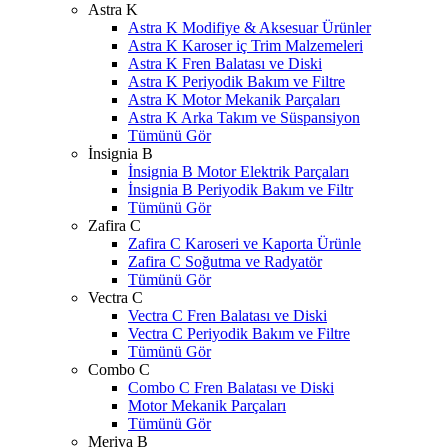
Astra K
Astra K Modifiye & Aksesuar Ürünler
Astra K Karoser iç Trim Malzemeleri
Astra K Fren Balatası ve Diski
Astra K Periyodik Bakım ve Filtre
Astra K Motor Mekanik Parçaları
Astra K Arka Takım ve Süspansiyon
Tümünü Gör
İnsignia B
İnsignia B Motor Elektrik Parçaları
İnsignia B Periyodik Bakım ve Filtr
Tümünü Gör
Zafira C
Zafira C Karoseri ve Kaporta Ürünle
Zafira C Soğutma ve Radyatör
Tümünü Gör
Vectra C
Vectra C Fren Balatası ve Diski
Vectra C Periyodik Bakım ve Filtre
Tümünü Gör
Combo C
Combo C Fren Balatası ve Diski
Motor Mekanik Parçaları
Tümünü Gör
Meriva B