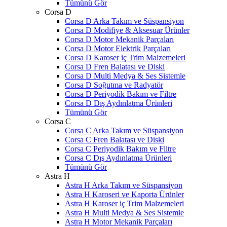
Tümünü Gör
Corsa D
Corsa D Arka Takım ve Süspansiyon
Corsa D Modifiye & Aksesuar Ürünler
Corsa D Motor Mekanik Parçaları
Corsa D Motor Elektrik Parçaları
Corsa D Karoser iç Trim Malzemeleri
Corsa D Fren Balatası ve Diski
Corsa D Multi Medya & Ses Sistemle
Corsa D Soğutma ve Radyatör
Corsa D Periyodik Bakım ve Filtre
Corsa D Dış Aydınlatma Ürünleri
Tümünü Gör
Corsa C
Corsa C Arka Takım ve Süspansiyon
Corsa C Fren Balatası ve Diski
Corsa C Periyodik Bakım ve Filtre
Corsa C Dış Aydınlatma Ürünleri
Tümünü Gör
Astra H
Astra H Arka Takım ve Süspansiyon
Astra H Karoseri ve Kaporta Ürünler
Astra H Karoser iç Trim Malzemeleri
Astra H Multi Medya & Ses Sistemle
Astra H Motor Mekanik Parçaları