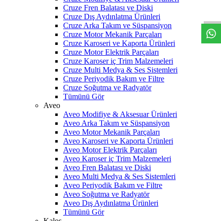
W
h
t
s
a
p
p
D
e
s
t
e
H
a
t
t
Cruze Fren Balatası ve Diski
Cruze Dış Aydınlatma Ürünleri
Cruze Arka Takım ve Süspansiyon
Cruze Motor Mekanik Parçaları
Cruze Karoseri ve Kaporta Ürünleri
Cruze Motor Elektrik Parçaları
Cruze Karoser iç Trim Malzemeleri
Cruze Multi Medya & Ses Sistemleri
Cruze Periyodik Bakım ve Filtre
Cruze Soğutma ve Radyatör
Tümünü Gör
Aveo
Aveo Modifiye & Aksesuar Ürünleri
Aveo Arka Takım ve Süspansiyon
Aveo Motor Mekanik Parçaları
Aveo Karoseri ve Kaporta Ürünleri
Aveo Motor Elektrik Parçaları
Aveo Karoser iç Trim Malzemeleri
Aveo Fren Balatası ve Diski
Aveo Multi Medya & Ses Sistemleri
Aveo Periyodik Bakım ve Filtre
Aveo Soğutma ve Radyatör
Aveo Dış Aydınlatma Ürünleri
Tümünü Gör
Kalos