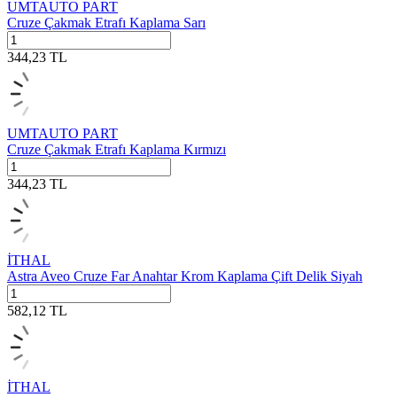
UMTAUTO PART
Cruze Çakmak Etrafı Kaplama Sarı
344,23
TL
UMTAUTO PART
Cruze Çakmak Etrafı Kaplama Kırmızı
344,23
TL
İTHAL
Astra Aveo Cruze Far Anahtar Krom Kaplama Çift Delik Siyah
582,12
TL
İTHAL