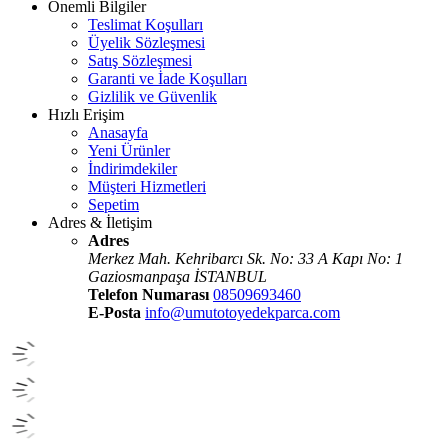
Önemli Bilgiler
Teslimat Koşulları
Üyelik Sözleşmesi
Satış Sözleşmesi
Garanti ve İade Koşulları
Gizlilik ve Güvenlik
Hızlı Erişim
Anasayfa
Yeni Ürünler
İndirimdekiler
Müşteri Hizmetleri
Sepetim
Adres & İletişim
Adres
Merkez Mah. Kehribarcı Sk. No: 33 A Kapı No: 1
Gaziosmanpaşa İSTANBUL
Telefon Numarası
08509693460
E-Posta
info@umutotoyedekparca.com