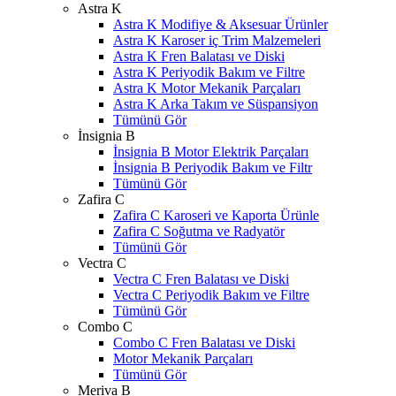
Astra K
Astra K Modifiye & Aksesuar Ürünler
Astra K Karoser iç Trim Malzemeleri
Astra K Fren Balatası ve Diski
Astra K Periyodik Bakım ve Filtre
Astra K Motor Mekanik Parçaları
Astra K Arka Takım ve Süspansiyon
Tümünü Gör
İnsignia B
İnsignia B Motor Elektrik Parçaları
İnsignia B Periyodik Bakım ve Filtr
Tümünü Gör
Zafira C
Zafira C Karoseri ve Kaporta Ürünle
Zafira C Soğutma ve Radyatör
Tümünü Gör
Vectra C
Vectra C Fren Balatası ve Diski
Vectra C Periyodik Bakım ve Filtre
Tümünü Gör
Combo C
Combo C Fren Balatası ve Diski
Motor Mekanik Parçaları
Tümünü Gör
Meriva B