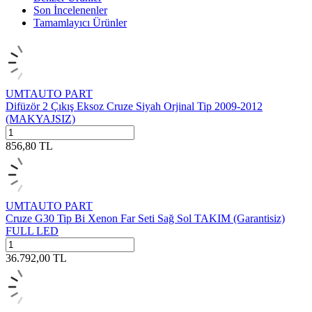
Son İncelenenler
Tamamlayıcı Ürünler
UMTAUTO PART
Difüzör 2 Çıkış Eksoz Cruze Siyah Orjinal Tip 2009-2012
(MAKYAJSIZ)
856,80
TL
UMTAUTO PART
Cruze G30 Tip Bi Xenon Far Seti Sağ Sol TAKIM (Garantisiz)
FULL LED
36.792,00
TL