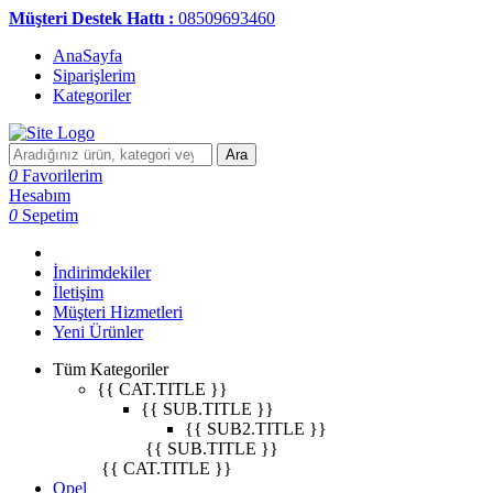
Müşteri Destek Hattı :
08509693460
AnaSayfa
Siparişlerim
Kategoriler
Ara
0
Favorilerim
Hesabım
0
Sepetim
İndirimdekiler
İletişim
Müşteri Hizmetleri
Yeni Ürünler
Tüm Kategoriler
{{ CAT.TITLE }}
{{ SUB.TITLE }}
{{ SUB2.TITLE }}
{{ SUB.TITLE }}
{{ CAT.TITLE }}
Opel