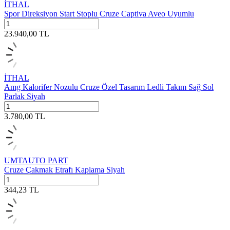
İTHAL
Spor Direksiyon Start Stoplu Cruze Captiva Aveo Uyumlu
23.940,00
TL
İTHAL
Amg Kalorifer Nozulu Cruze Özel Tasarım Ledli Takım Sağ Sol
Parlak Siyah
3.780,00
TL
UMTAUTO PART
Cruze Çakmak Etrafı Kaplama Siyah
344,23
TL