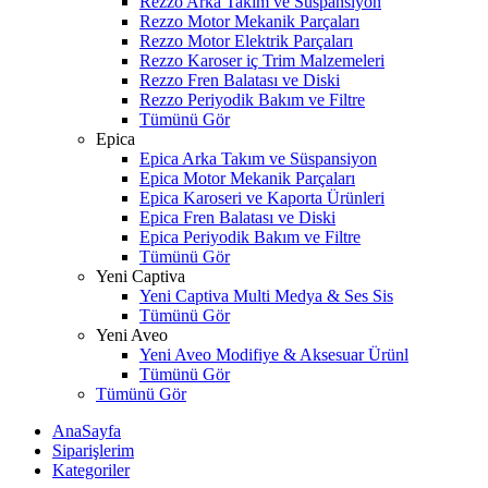
Rezzo Arka Takım ve Süspansiyon
Rezzo Motor Mekanik Parçaları
Rezzo Motor Elektrik Parçaları
Rezzo Karoser iç Trim Malzemeleri
Rezzo Fren Balatası ve Diski
Rezzo Periyodik Bakım ve Filtre
Tümünü Gör
Epica
Epica Arka Takım ve Süspansiyon
Epica Motor Mekanik Parçaları
Epica Karoseri ve Kaporta Ürünleri
Epica Fren Balatası ve Diski
Epica Periyodik Bakım ve Filtre
Tümünü Gör
Yeni Captiva
Yeni Captiva Multi Medya & Ses Sis
Tümünü Gör
Yeni Aveo
Yeni Aveo Modifiye & Aksesuar Ürünl
Tümünü Gör
Tümünü Gör
AnaSayfa
Siparişlerim
Kategoriler