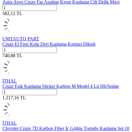
Astra Aveo Cruze Far Anahtar Krom Kaplama Çift Delik Mavi
582,12
TL
UMTAUTO PART
Cruze El Fren Kolu Deri Kaplama Kırmızı Dikişli
740,88
TL
İTHAL
Cruze Eşik Kaplama Sticker Karbon M Model 4 Lü Hb/Sedan
1.217,16
TL
İTHAL
Chvrolet Cruze 7D Karbon Fiber İç Göğüs Torpido Kaplama Set 10