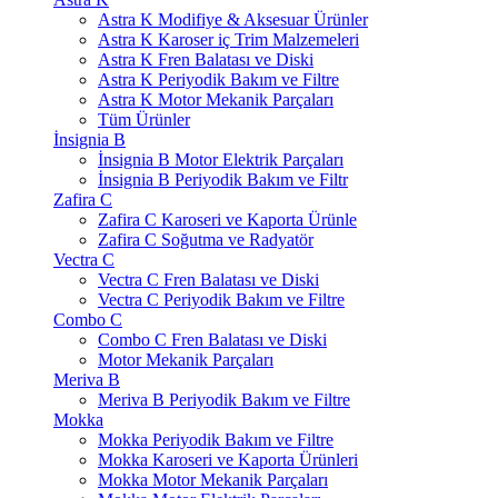
Astra K Modifiye & Aksesuar Ürünler
Astra K Karoser iç Trim Malzemeleri
Astra K Fren Balatası ve Diski
Astra K Periyodik Bakım ve Filtre
Astra K Motor Mekanik Parçaları
Tüm Ürünler
İnsignia B
İnsignia B Motor Elektrik Parçaları
İnsignia B Periyodik Bakım ve Filtr
Zafira C
Zafira C Karoseri ve Kaporta Ürünle
Zafira C Soğutma ve Radyatör
Vectra C
Vectra C Fren Balatası ve Diski
Vectra C Periyodik Bakım ve Filtre
Combo C
Combo C Fren Balatası ve Diski
Motor Mekanik Parçaları
Meriva B
Meriva B Periyodik Bakım ve Filtre
Mokka
Mokka Periyodik Bakım ve Filtre
Mokka Karoseri ve Kaporta Ürünleri
Mokka Motor Mekanik Parçaları