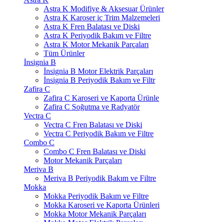
Astra K Modifiye & Aksesuar Ürünler
Astra K Karoser iç Trim Malzemeleri
Astra K Fren Balatası ve Diski
Astra K Periyodik Bakım ve Filtre
Astra K Motor Mekanik Parçaları
Tüm Ürünler
İnsignia B
İnsignia B Motor Elektrik Parçaları
İnsignia B Periyodik Bakım ve Filtr
Zafira C
Zafira C Karoseri ve Kaporta Ürünle
Zafira C Soğutma ve Radyatör
Vectra C
Vectra C Fren Balatası ve Diski
Vectra C Periyodik Bakım ve Filtre
Combo C
Combo C Fren Balatası ve Diski
Motor Mekanik Parçaları
Meriva B
Meriva B Periyodik Bakım ve Filtre
Mokka
Mokka Periyodik Bakım ve Filtre
Mokka Karoseri ve Kaporta Ürünleri
Mokka Motor Mekanik Parçaları