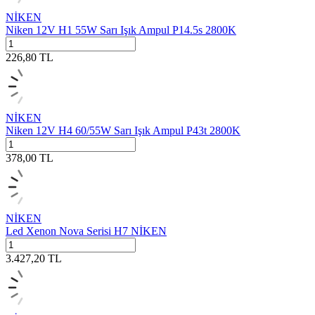
NİKEN
Niken 12V H1 55W Sarı Işık Ampul P14.5s 2800K
226,80
TL
NİKEN
Niken 12V H4 60/55W Sarı Işık Ampul P43t 2800K
378,00
TL
NİKEN
Led Xenon Nova Serisi H7 NİKEN
3.427,20
TL