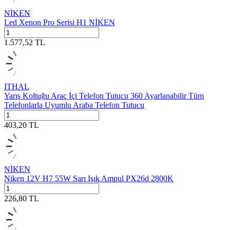
NİKEN
Led Xenon Pro Serisi H1 NİKEN
1.577,52
TL
ITHAL
Yarış Koltuğu Araç İçi Telefon Tutucu 360 Ayarlanabilir Tüm
Telefonlarla Uyumlu Araba Telefon Tutucu
403,20
TL
NİKEN
Niken 12V H7 55W Sarı Işık Ampul PX26d 2800K
226,80
TL