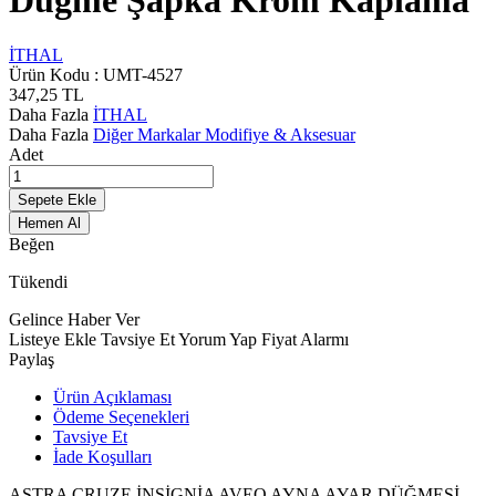
Düğme Şapka Krom Kaplama
İTHAL
Ürün Kodu :
UMT-4527
347,25
TL
Daha Fazla
İTHAL
Daha Fazla
Diğer Markalar Modifiye & Aksesuar
Adet
Sepete Ekle
Hemen Al
Beğen
Tükendi
Gelince Haber Ver
Listeye Ekle
Tavsiye Et
Yorum Yap
Fiyat Alarmı
Paylaş
Ürün Açıklaması
Ödeme Seçenekleri
Tavsiye Et
İade Koşulları
ASTRA CRUZE İNSİGNİA AVEO AYNA AYAR DÜĞMESİ