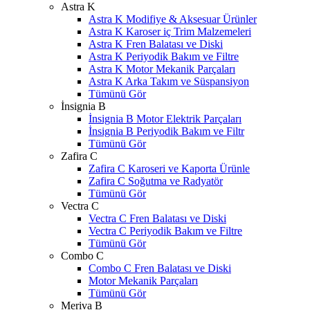
Astra K
Astra K Modifiye & Aksesuar Ürünler
Astra K Karoser iç Trim Malzemeleri
Astra K Fren Balatası ve Diski
Astra K Periyodik Bakım ve Filtre
Astra K Motor Mekanik Parçaları
Astra K Arka Takım ve Süspansiyon
Tümünü Gör
İnsignia B
İnsignia B Motor Elektrik Parçaları
İnsignia B Periyodik Bakım ve Filtr
Tümünü Gör
Zafira C
Zafira C Karoseri ve Kaporta Ürünle
Zafira C Soğutma ve Radyatör
Tümünü Gör
Vectra C
Vectra C Fren Balatası ve Diski
Vectra C Periyodik Bakım ve Filtre
Tümünü Gör
Combo C
Combo C Fren Balatası ve Diski
Motor Mekanik Parçaları
Tümünü Gör
Meriva B