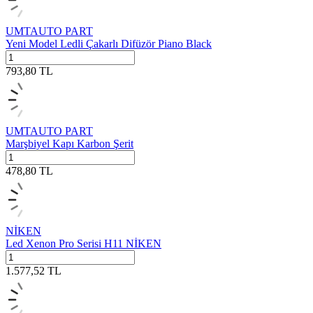
UMTAUTO PART
Yeni Model Ledli Çakarlı Difüzör Piano Black
793,80
TL
UMTAUTO PART
Marşbiyel Kapı Karbon Şerit
478,80
TL
NİKEN
Led Xenon Pro Serisi H11 NİKEN
1.577,52
TL