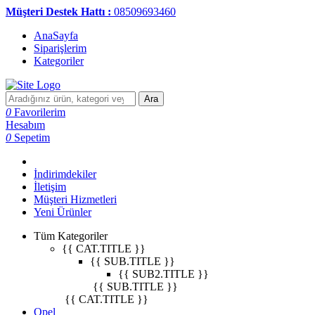
Müşteri Destek Hattı :
08509693460
AnaSayfa
Siparişlerim
Kategoriler
Ara
0
Favorilerim
Hesabım
0
Sepetim
İndirimdekiler
İletişim
Müşteri Hizmetleri
Yeni Ürünler
Tüm Kategoriler
{{ CAT.TITLE }}
{{ SUB.TITLE }}
{{ SUB2.TITLE }}
{{ SUB.TITLE }}
{{ CAT.TITLE }}
Opel