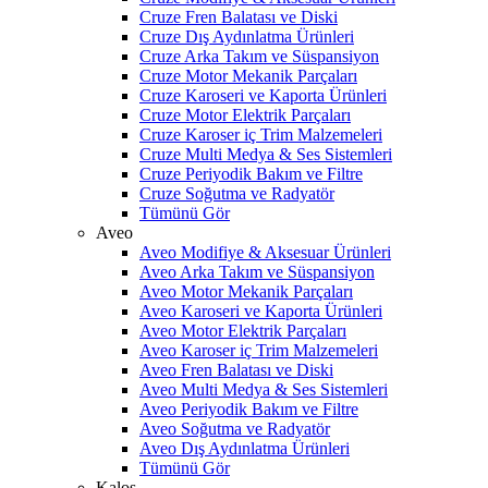
Cruze Fren Balatası ve Diski
Cruze Dış Aydınlatma Ürünleri
Cruze Arka Takım ve Süspansiyon
Cruze Motor Mekanik Parçaları
Cruze Karoseri ve Kaporta Ürünleri
Cruze Motor Elektrik Parçaları
Cruze Karoser iç Trim Malzemeleri
Cruze Multi Medya & Ses Sistemleri
Cruze Periyodik Bakım ve Filtre
Cruze Soğutma ve Radyatör
Tümünü Gör
Aveo
Aveo Modifiye & Aksesuar Ürünleri
Aveo Arka Takım ve Süspansiyon
Aveo Motor Mekanik Parçaları
Aveo Karoseri ve Kaporta Ürünleri
Aveo Motor Elektrik Parçaları
Aveo Karoser iç Trim Malzemeleri
Aveo Fren Balatası ve Diski
Aveo Multi Medya & Ses Sistemleri
Aveo Periyodik Bakım ve Filtre
Aveo Soğutma ve Radyatör
Aveo Dış Aydınlatma Ürünleri
Tümünü Gör
Kalos