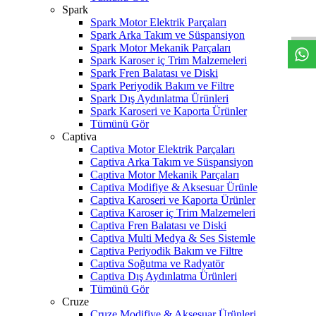
W
h
t
s
a
p
p
D
e
s
t
e
H
a
t
t
Spark
Spark Motor Elektrik Parçaları
Spark Arka Takım ve Süspansiyon
Spark Motor Mekanik Parçaları
Spark Karoser iç Trim Malzemeleri
Spark Fren Balatası ve Diski
Spark Periyodik Bakım ve Filtre
Spark Dış Aydınlatma Ürünleri
Spark Karoseri ve Kaporta Ürünler
Tümünü Gör
Captiva
Captiva Motor Elektrik Parçaları
Captiva Arka Takım ve Süspansiyon
Captiva Motor Mekanik Parçaları
Captiva Modifiye & Aksesuar Ürünle
Captiva Karoseri ve Kaporta Ürünler
Captiva Karoser iç Trim Malzemeleri
Captiva Fren Balatası ve Diski
Captiva Multi Medya & Ses Sistemle
Captiva Periyodik Bakım ve Filtre
Captiva Soğutma ve Radyatör
Captiva Dış Aydınlatma Ürünleri
Tümünü Gör
Cruze
Cruze Modifiye & Aksesuar Ürünleri