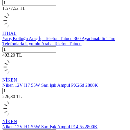
1.577,52
TL
ITHAL
Yarış Koltuğu Araç İçi Telefon Tutucu 360 Ayarlanabilir Tüm
Telefonlarla Uyumlu Araba Telefon Tutucu
403,20
TL
NİKEN
Niken 12V H7 55W Sarı Işık Ampul PX26d 2800K
226,80
TL
NİKEN
Niken 12V H1 55W Sarı Işık Ampul P14.5s 2800K