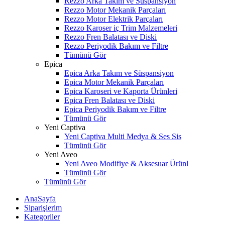
Rezzo Arka Takım ve Süspansiyon
Rezzo Motor Mekanik Parçaları
Rezzo Motor Elektrik Parçaları
Rezzo Karoser iç Trim Malzemeleri
Rezzo Fren Balatası ve Diski
Rezzo Periyodik Bakım ve Filtre
Tümünü Gör
Epica
Epica Arka Takım ve Süspansiyon
Epica Motor Mekanik Parçaları
Epica Karoseri ve Kaporta Ürünleri
Epica Fren Balatası ve Diski
Epica Periyodik Bakım ve Filtre
Tümünü Gör
Yeni Captiva
Yeni Captiva Multi Medya & Ses Sis
Tümünü Gör
Yeni Aveo
Yeni Aveo Modifiye & Aksesuar Ürünl
Tümünü Gör
Tümünü Gör
AnaSayfa
Siparişlerim
Kategoriler