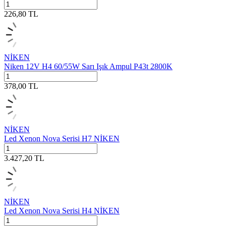
226,80
TL
NİKEN
Niken 12V H4 60/55W Sarı Işık Ampul P43t 2800K
378,00
TL
NİKEN
Led Xenon Nova Serisi H7 NİKEN
3.427,20
TL
NİKEN
Led Xenon Nova Serisi H4 NİKEN