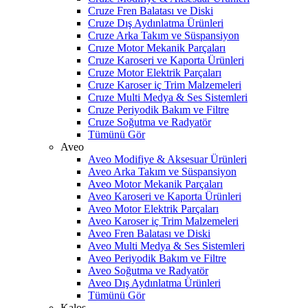
Cruze Fren Balatası ve Diski
Cruze Dış Aydınlatma Ürünleri
Cruze Arka Takım ve Süspansiyon
Cruze Motor Mekanik Parçaları
Cruze Karoseri ve Kaporta Ürünleri
Cruze Motor Elektrik Parçaları
Cruze Karoser iç Trim Malzemeleri
Cruze Multi Medya & Ses Sistemleri
Cruze Periyodik Bakım ve Filtre
Cruze Soğutma ve Radyatör
Tümünü Gör
Aveo
Aveo Modifiye & Aksesuar Ürünleri
Aveo Arka Takım ve Süspansiyon
Aveo Motor Mekanik Parçaları
Aveo Karoseri ve Kaporta Ürünleri
Aveo Motor Elektrik Parçaları
Aveo Karoser iç Trim Malzemeleri
Aveo Fren Balatası ve Diski
Aveo Multi Medya & Ses Sistemleri
Aveo Periyodik Bakım ve Filtre
Aveo Soğutma ve Radyatör
Aveo Dış Aydınlatma Ürünleri
Tümünü Gör
Kalos