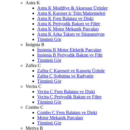
Astra K
Astra K Modifiye & Aksesuar Ürünler
Astra K Karoser iç Trim Malzemeleri
Astra K Fren Balatası ve Diski
Astra K Periyodik Bakım ve Filtre
Astra K Motor Mekanik Parçaları
Astra K Arka Takım ve Süspansiyon
Tümünü Gör
İnsignia B
İnsignia B Motor Elektrik Parçaları
İnsignia B Periyodik Bakım ve Filtr
Tümünü Gör
Zafira C
Zafira C Karoseri ve Kaporta Ürünle
Zafira C Soğutma ve Radyatör
Tümünü Gör
Vectra C
Vectra C Fren Balatası ve Diski
Vectra C Periyodik Bakım ve Filtre
Tümünü Gör
Combo C
Combo C Fren Balatası ve Diski
Motor Mekanik Parçaları
Tümünü Gör
Meriva B