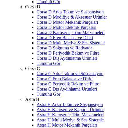
Tümünü Gör
Corsa D
Corsa D Arka Takım ve Süspansiyon
Corsa D Modifiye & Aksesuar Ürünler
Corsa D Motor Mekanik Parçaları
Corsa D Motor Elektrik Parçaları
Corsa D Karoser iç Trim Malzemeleri
Corsa D Fren Balatası ve Diski
Corsa D Multi Medya & Ses Sistemle
Corsa D Soğutma ve Radyatör
Corsa D Periyodik Bakım ve Filtre
Corsa D Dış Aydınlatma Ürünleri
Tümünü Gör
Corsa C
Corsa C Arka Takım ve Süspansiyon
Corsa C Fren Balatası ve Diski
Corsa C Periyodik Bakım ve Filtre
Corsa C Dış Aydınlatma Ürünleri
Tümünü Gör
Astra H
Astra H Arka Takım ve Süspansiyon
Astra H Karoseri ve Kaporta Ürünler
Astra H Karoser iç Trim Malzemeleri
Astra H Multi Medya & Ses Sistemle
Astra H Motor Mekanik Parçaları