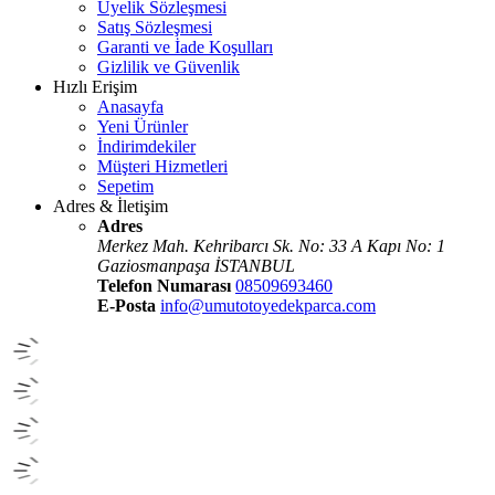
Üyelik Sözleşmesi
Satış Sözleşmesi
Garanti ve İade Koşulları
Gizlilik ve Güvenlik
Hızlı Erişim
Anasayfa
Yeni Ürünler
İndirimdekiler
Müşteri Hizmetleri
Sepetim
Adres & İletişim
Adres
Merkez Mah. Kehribarcı Sk. No: 33 A Kapı No: 1
Gaziosmanpaşa İSTANBUL
Telefon Numarası
08509693460
E-Posta
info@umutotoyedekparca.com