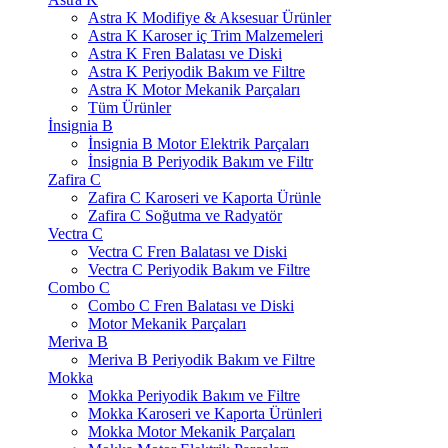
Astra K Modifiye & Aksesuar Ürünler
Astra K Karoser iç Trim Malzemeleri
Astra K Fren Balatası ve Diski
Astra K Periyodik Bakım ve Filtre
Astra K Motor Mekanik Parçaları
Tüm Ürünler
İnsignia B
İnsignia B Motor Elektrik Parçaları
İnsignia B Periyodik Bakım ve Filtr
Zafira C
Zafira C Karoseri ve Kaporta Ürünle
Zafira C Soğutma ve Radyatör
Vectra C
Vectra C Fren Balatası ve Diski
Vectra C Periyodik Bakım ve Filtre
Combo C
Combo C Fren Balatası ve Diski
Motor Mekanik Parçaları
Meriva B
Meriva B Periyodik Bakım ve Filtre
Mokka
Mokka Periyodik Bakım ve Filtre
Mokka Karoseri ve Kaporta Ürünleri
Mokka Motor Mekanik Parçaları