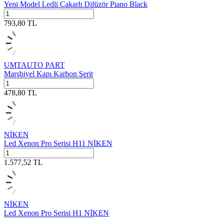
Yeni Model Ledli Çakarlı Difüzör Piano Black
793,80
TL
UMTAUTO PART
Marşbiyel Kapı Karbon Şerit
478,80
TL
NİKEN
Led Xenon Pro Serisi H11 NİKEN
1.577,52
TL
NİKEN
Led Xenon Pro Serisi H1 NİKEN