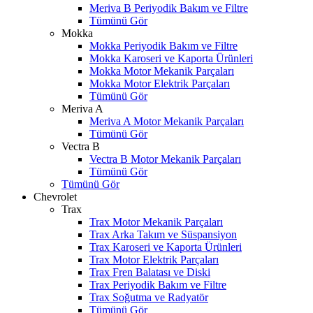
Meriva B Periyodik Bakım ve Filtre
Tümünü Gör
Mokka
Mokka Periyodik Bakım ve Filtre
Mokka Karoseri ve Kaporta Ürünleri
Mokka Motor Mekanik Parçaları
Mokka Motor Elektrik Parçaları
Tümünü Gör
Meriva A
Meriva A Motor Mekanik Parçaları
Tümünü Gör
Vectra B
Vectra B Motor Mekanik Parçaları
Tümünü Gör
Tümünü Gör
Chevrolet
Trax
Trax Motor Mekanik Parçaları
Trax Arka Takım ve Süspansiyon
Trax Karoseri ve Kaporta Ürünleri
Trax Motor Elektrik Parçaları
Trax Fren Balatası ve Diski
Trax Periyodik Bakım ve Filtre
W
h
t
s
a
p
p
D
e
s
t
e
H
a
t
t
Trax Soğutma ve Radyatör
Tümünü Gör