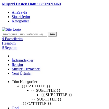
Müşteri Destek Hattı :
08509693460
AnaSayfa
Siparişlerim
Kategoriler
Ara
0
Favorilerim
Hesabım
0
Sepetim
İndirimdekiler
İletişim
Müşteri Hizmetleri
Yeni Ürünler
Tüm Kategoriler
{{ CAT.TITLE }}
{{ SUB.TITLE }}
{{ SUB2.TITLE }}
{{ SUB.TITLE }}
{{ CAT.TITLE }}
Opel