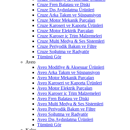
Cruze Fren Balatası ve Diski
Cruze Dış Aydınlatma Ürünleri
Cruze Arka Takım ve Süspansiyon
Cruze Motor Mekanik Parçaları
Cruze Karoseri ve Kaporta Ürünleri
Cruze Motor Elektrik Parçaları
Cruze Karoser iç Trim Malzemeleri
Cruze Multi Medya & Ses Sistemleri
Cruze Periyodik Bakım ve Filtre
Cruze Soğutma ve Radyatör
Tümünü Gör
Aveo
Aveo Modifiye & Aksesuar Ürünleri
Aveo Arka Takım ve Süspansiyon
Aveo Motor Mekanik Parçaları
Aveo Karoseri ve Kaporta Ürünleri
Aveo Motor Elektrik Parçaları
Aveo Karoser iç Trim Malzemeleri
Aveo Fren Balatası ve Diski
Aveo Multi Medya & Ses Sistemleri
Aveo Periyodik Bakım ve Filtre
Aveo Soğutma ve Radyatör
Aveo Dış Aydınlatma Ürünleri
Tümünü Gör
Kalos