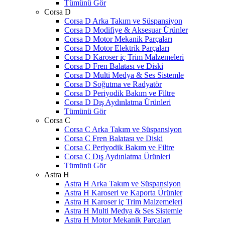
Tümünü Gör
Corsa D
Corsa D Arka Takım ve Süspansiyon
Corsa D Modifiye & Aksesuar Ürünler
Corsa D Motor Mekanik Parçaları
Corsa D Motor Elektrik Parçaları
Corsa D Karoser iç Trim Malzemeleri
Corsa D Fren Balatası ve Diski
Corsa D Multi Medya & Ses Sistemle
Corsa D Soğutma ve Radyatör
Corsa D Periyodik Bakım ve Filtre
Corsa D Dış Aydınlatma Ürünleri
Tümünü Gör
Corsa C
Corsa C Arka Takım ve Süspansiyon
Corsa C Fren Balatası ve Diski
Corsa C Periyodik Bakım ve Filtre
Corsa C Dış Aydınlatma Ürünleri
Tümünü Gör
Astra H
Astra H Arka Takım ve Süspansiyon
Astra H Karoseri ve Kaporta Ürünler
Astra H Karoser iç Trim Malzemeleri
Astra H Multi Medya & Ses Sistemle
Astra H Motor Mekanik Parçaları