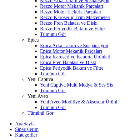
Rezzo Arka Takım ve Süspansiyon
Rezzo Motor Mekanik Parçaları
Rezzo Motor Elektrik Parçaları
Rezzo Karoser iç Trim Malzemeleri
Rezzo Fren Balatası ve Diski
Rezzo Periyodik Bakım ve Filtre
Tümünü Gör
Epica
Epica Arka Takım ve Süspansiyon
Epica Motor Mekanik Parçaları
Epica Karoseri ve Kaporta Ürünleri
Epica Fren Balatası ve Diski
Epica Periyodik Bakım ve Filtre
Tümünü Gör
Yeni Captiva
Yeni Captiva Multi Medya & Ses Sis
Tümünü Gör
Yeni Aveo
Yeni Aveo Modifiye & Aksesuar Ürünl
Tümünü Gör
Tümünü Gör
AnaSayfa
Siparişlerim
Kategoriler