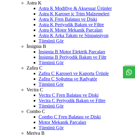
Astra K
Astra K Modifiye & Aksesuar Ürünler
Astra K Karoser iç Trim Malzemeleri
Astra K Fren Balatası ve Diski
Astra K Periyodik Bakım ve Filtre
Astra K Motor Mekanik Parçaları
Astra K Arka Takım ve Süspansiyon
Tümünü Gör
İnsignia B
W
h
t
s
a
p
p
D
e
s
t
e
H
a
t
t
İnsignia B Motor Elektrik Parçaları
İnsignia B Periyodik Bakım ve Filtr
Tümünü Gör
Zafira C
Zafira C Karoseri ve Kaporta Ürünle
Zafira C Soğutma ve Radyatör
Tümünü Gör
Vectra C
Vectra C Fren Balatası ve Diski
Vectra C Periyodik Bakım ve Filtre
Tümünü Gör
Combo C
Combo C Fren Balatası ve Diski
Motor Mekanik Parçaları
Tümünü Gör
Meriva B