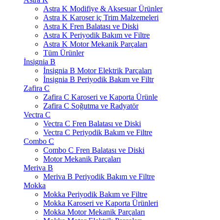
Astra K Modifiye & Aksesuar Ürünler
Astra K Karoser iç Trim Malzemeleri
Astra K Fren Balatası ve Diski
Astra K Periyodik Bakım ve Filtre
Astra K Motor Mekanik Parçaları
Tüm Ürünler
İnsignia B
İnsignia B Motor Elektrik Parçaları
İnsignia B Periyodik Bakım ve Filtr
Zafira C
Zafira C Karoseri ve Kaporta Ürünle
Zafira C Soğutma ve Radyatör
Vectra C
Vectra C Fren Balatası ve Diski
Vectra C Periyodik Bakım ve Filtre
Combo C
Combo C Fren Balatası ve Diski
Motor Mekanik Parçaları
Meriva B
Meriva B Periyodik Bakım ve Filtre
Mokka
Mokka Periyodik Bakım ve Filtre
Mokka Karoseri ve Kaporta Ürünleri
Mokka Motor Mekanik Parçaları