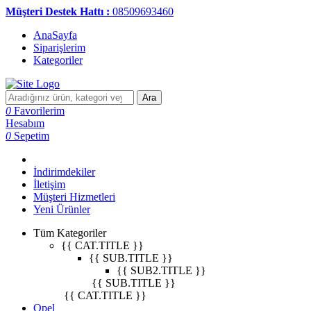
Müşteri Destek Hattı :
08509693460
AnaSayfa
Siparişlerim
Kategoriler
Ara
0
Favorilerim
Hesabım
0
Sepetim
İndirimdekiler
İletişim
Müşteri Hizmetleri
Yeni Ürünler
Tüm Kategoriler
{{ CAT.TITLE }}
{{ SUB.TITLE }}
{{ SUB2.TITLE }}
{{ SUB.TITLE }}
{{ CAT.TITLE }}
Opel