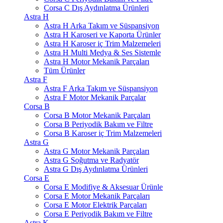
Corsa C Dış Aydınlatma Ürünleri
Astra H
Astra H Arka Takım ve Süspansiyon
Astra H Karoseri ve Kaporta Ürünler
Astra H Karoser iç Trim Malzemeleri
Astra H Multi Medya & Ses Sistemle
Astra H Motor Mekanik Parçaları
Tüm Ürünler
Astra F
Astra F Arka Takım ve Süspansiyon
Astra F Motor Mekanik Parçalar
Corsa B
Corsa B Motor Mekanik Parçaları
Corsa B Periyodik Bakım ve Filtre
Corsa B Karoser iç Trim Malzemeleri
Astra G
Astra G Motor Mekanik Parçaları
Astra G Soğutma ve Radyatör
Astra G Dış Aydınlatma Ürünleri
Corsa E
Corsa E Modifiye & Aksesuar Ürünle
Corsa E Motor Mekanik Parçaları
Corsa E Motor Elektrik Parçaları
Corsa E Periyodik Bakım ve Filtre
Astra K