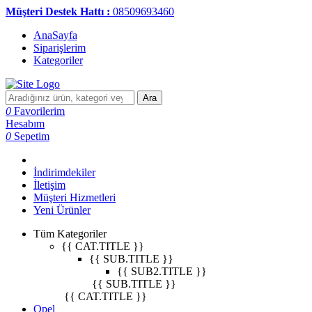
Müşteri Destek Hattı :
08509693460
AnaSayfa
Siparişlerim
Kategoriler
Ara
0
Favorilerim
Hesabım
0
Sepetim
İndirimdekiler
İletişim
Müşteri Hizmetleri
Yeni Ürünler
Tüm Kategoriler
{{ CAT.TITLE }}
{{ SUB.TITLE }}
{{ SUB2.TITLE }}
{{ SUB.TITLE }}
{{ CAT.TITLE }}
Opel