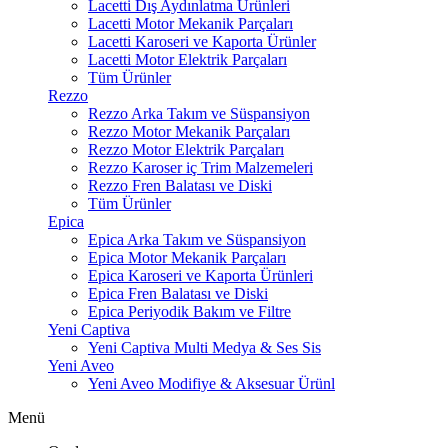
Lacetti Dış Aydınlatma Ürünleri
Lacetti Motor Mekanik Parçaları
Lacetti Karoseri ve Kaporta Ürünler
Lacetti Motor Elektrik Parçaları
Tüm Ürünler
Rezzo
Rezzo Arka Takım ve Süspansiyon
Rezzo Motor Mekanik Parçaları
Rezzo Motor Elektrik Parçaları
Rezzo Karoser iç Trim Malzemeleri
Rezzo Fren Balatası ve Diski
Tüm Ürünler
Epica
Epica Arka Takım ve Süspansiyon
Epica Motor Mekanik Parçaları
Epica Karoseri ve Kaporta Ürünleri
Epica Fren Balatası ve Diski
Epica Periyodik Bakım ve Filtre
Yeni Captiva
Yeni Captiva Multi Medya & Ses Sis
Yeni Aveo
Yeni Aveo Modifiye & Aksesuar Ürünl
Menü