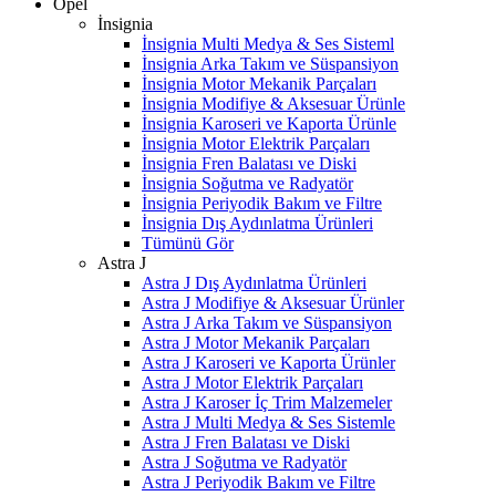
Opel
İnsignia
İnsignia Multi Medya & Ses Sisteml
İnsignia Arka Takım ve Süspansiyon
İnsignia Motor Mekanik Parçaları
İnsignia Modifiye & Aksesuar Ürünle
İnsignia Karoseri ve Kaporta Ürünle
İnsignia Motor Elektrik Parçaları
İnsignia Fren Balatası ve Diski
İnsignia Soğutma ve Radyatör
İnsignia Periyodik Bakım ve Filtre
İnsignia Dış Aydınlatma Ürünleri
Tümünü Gör
Astra J
Astra J Dış Aydınlatma Ürünleri
Astra J Modifiye & Aksesuar Ürünler
Astra J Arka Takım ve Süspansiyon
Astra J Motor Mekanik Parçaları
Astra J Karoseri ve Kaporta Ürünler
Astra J Motor Elektrik Parçaları
Astra J Karoser İç Trim Malzemeler
Astra J Multi Medya & Ses Sistemle
Astra J Fren Balatası ve Diski
Astra J Soğutma ve Radyatör
Astra J Periyodik Bakım ve Filtre