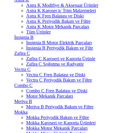
Astra K Modifiye & Aksesuar Ürünler
Astra K Karoser iç Trim Malzemeleri
Astra K Fren Balatası ve Diski
Astra K Periyodik Bakım ve Filtre
Astra K Motor Mekanik Parçaları
Tüm Ürünler
İnsignia B
İnsignia B Motor Elektrik Parçaları
İnsignia B Periyodik Bakım ve Filtr
Zafira C
Zafira C Karoseri ve Kaporta Ürünle
Zafira C Soğutma ve Radyatör
Vectra C
Vectra C Fren Balatası ve Diski
Vectra C Periyodik Bakım ve Filtre
Combo C
Combo C Fren Balatası ve Diski
Motor Mekanik Parçaları
Meriva B
Meriva B Periyodik Bakım ve Filtre
Mokka
Mokka Periyodik Bakım ve Filtre
Mokka Karoseri ve Kaporta Ürünleri
Mokka Motor Mekanik Parçaları