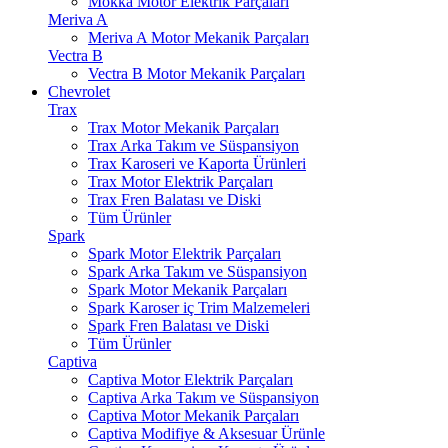
Mokka Motor Elektrik Parçaları
Meriva A
Meriva A Motor Mekanik Parçaları
Vectra B
Vectra B Motor Mekanik Parçaları
Chevrolet
Trax
Trax Motor Mekanik Parçaları
Trax Arka Takım ve Süspansiyon
Trax Karoseri ve Kaporta Ürünleri
Trax Motor Elektrik Parçaları
Trax Fren Balatası ve Diski
Tüm Ürünler
Spark
Spark Motor Elektrik Parçaları
Spark Arka Takım ve Süspansiyon
Spark Motor Mekanik Parçaları
Spark Karoser iç Trim Malzemeleri
Spark Fren Balatası ve Diski
Tüm Ürünler
Captiva
Captiva Motor Elektrik Parçaları
Captiva Arka Takım ve Süspansiyon
Captiva Motor Mekanik Parçaları
Captiva Modifiye & Aksesuar Ürünle