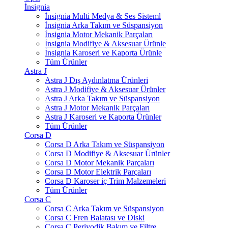
İnsignia
İnsignia Multi Medya & Ses Sisteml
İnsignia Arka Takım ve Süspansiyon
İnsignia Motor Mekanik Parçaları
İnsignia Modifiye & Aksesuar Ürünle
İnsignia Karoseri ve Kaporta Ürünle
Tüm Ürünler
Astra J
Astra J Dış Aydınlatma Ürünleri
Astra J Modifiye & Aksesuar Ürünler
Astra J Arka Takım ve Süspansiyon
Astra J Motor Mekanik Parçaları
Astra J Karoseri ve Kaporta Ürünler
Tüm Ürünler
Corsa D
Corsa D Arka Takım ve Süspansiyon
Corsa D Modifiye & Aksesuar Ürünler
Corsa D Motor Mekanik Parçaları
Corsa D Motor Elektrik Parçaları
Corsa D Karoser iç Trim Malzemeleri
Tüm Ürünler
Corsa C
Corsa C Arka Takım ve Süspansiyon
Corsa C Fren Balatası ve Diski
Corsa C Periyodik Bakım ve Filtre