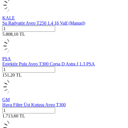
KALE
Su Radyatör Aveo T250 1.4 16 Valf (Manuel)
5.808,10
TL
PSA
Enjektör Pulu Aveo T300 Corsa D Astra J 1.3 PSA
151,20
TL
GM
Hava Filtre Üst Kutusu Aveo T300
1.713,60
TL