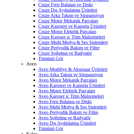
Cruze Fren Balatası ve Diski
Cruze Dış Aydınlatma Ürünleri
Cruze Arka Takım ve Süspansiyon
Cruze Motor Mekanik Parçaları
Cruze Karoseri ve Kaporta Ürünleri
Cruze Motor Elektrik Parçaları
Cruze Karoser iç Trim Malzemeleri
Cruze Multi Medya & Ses Sistemleri
Cruze Periyodik Bakım ve Filtre
Cruze Soğutma ve Radyatör
Tümünü Gör
Aveo
Aveo Modifiye & Aksesuar Ürünleri
Aveo Arka Takım ve Süspansiyon
Aveo Motor Mekanik Parçaları
Aveo Karoseri ve Kaporta Ürünleri
Aveo Motor Elektrik Parçaları
Aveo Karoser iç Trim Malzemeleri
Aveo Fren Balatası ve Diski
Aveo Multi Medya & Ses Sistemleri
Aveo Periyodik Bakım ve Filtre
Aveo Soğutma ve Radyatör
Aveo Dış Aydınlatma Ürünleri
Tümünü Gör
Kalos