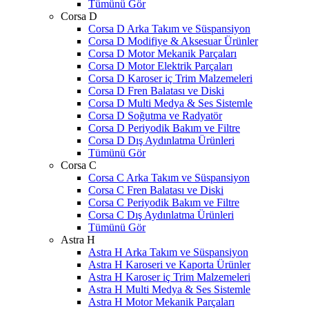
Tümünü Gör
Corsa D
Corsa D Arka Takım ve Süspansiyon
Corsa D Modifiye & Aksesuar Ürünler
Corsa D Motor Mekanik Parçaları
Corsa D Motor Elektrik Parçaları
Corsa D Karoser iç Trim Malzemeleri
Corsa D Fren Balatası ve Diski
Corsa D Multi Medya & Ses Sistemle
Corsa D Soğutma ve Radyatör
Corsa D Periyodik Bakım ve Filtre
Corsa D Dış Aydınlatma Ürünleri
Tümünü Gör
Corsa C
Corsa C Arka Takım ve Süspansiyon
Corsa C Fren Balatası ve Diski
Corsa C Periyodik Bakım ve Filtre
Corsa C Dış Aydınlatma Ürünleri
Tümünü Gör
Astra H
Astra H Arka Takım ve Süspansiyon
Astra H Karoseri ve Kaporta Ürünler
Astra H Karoser iç Trim Malzemeleri
Astra H Multi Medya & Ses Sistemle
Astra H Motor Mekanik Parçaları