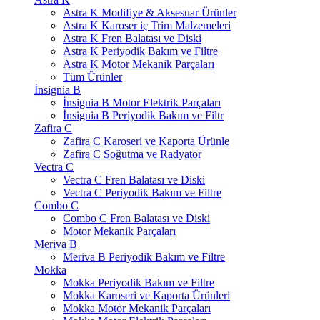
Astra K Modifiye & Aksesuar Ürünler
Astra K Karoser iç Trim Malzemeleri
Astra K Fren Balatası ve Diski
Astra K Periyodik Bakım ve Filtre
Astra K Motor Mekanik Parçaları
Tüm Ürünler
İnsignia B
İnsignia B Motor Elektrik Parçaları
İnsignia B Periyodik Bakım ve Filtr
Zafira C
Zafira C Karoseri ve Kaporta Ürünle
Zafira C Soğutma ve Radyatör
Vectra C
Vectra C Fren Balatası ve Diski
Vectra C Periyodik Bakım ve Filtre
Combo C
Combo C Fren Balatası ve Diski
Motor Mekanik Parçaları
Meriva B
Meriva B Periyodik Bakım ve Filtre
Mokka
Mokka Periyodik Bakım ve Filtre
Mokka Karoseri ve Kaporta Ürünleri
Mokka Motor Mekanik Parçaları