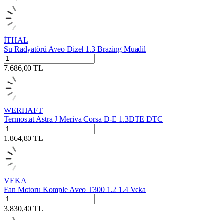
İTHAL
Su Radyatörü Aveo Dizel 1.3 Brazing Muadil
7.686,00
TL
WERHAFT
Termostat Astra J Meriva Corsa D-E 1.3DTE DTC
1.864,80
TL
VEKA
Fan Motoru Komple Aveo T300 1.2 1.4 Veka
3.830,40
TL