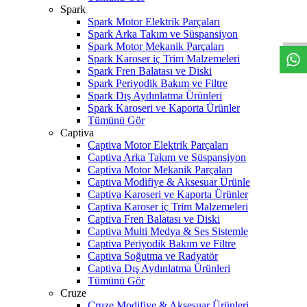
W
h
t
s
a
p
p
D
e
s
t
e
H
a
t
t
Spark
Spark Motor Elektrik Parçaları
Spark Arka Takım ve Süspansiyon
Spark Motor Mekanik Parçaları
Spark Karoser iç Trim Malzemeleri
Spark Fren Balatası ve Diski
Spark Periyodik Bakım ve Filtre
Spark Dış Aydınlatma Ürünleri
Spark Karoseri ve Kaporta Ürünler
Tümünü Gör
Captiva
Captiva Motor Elektrik Parçaları
Captiva Arka Takım ve Süspansiyon
Captiva Motor Mekanik Parçaları
Captiva Modifiye & Aksesuar Ürünle
Captiva Karoseri ve Kaporta Ürünler
Captiva Karoser iç Trim Malzemeleri
Captiva Fren Balatası ve Diski
Captiva Multi Medya & Ses Sistemle
Captiva Periyodik Bakım ve Filtre
Captiva Soğutma ve Radyatör
Captiva Dış Aydınlatma Ürünleri
Tümünü Gör
Cruze
Cruze Modifiye & Aksesuar Ürünleri