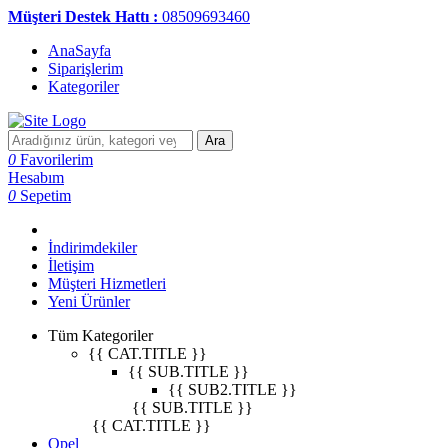
Müşteri Destek Hattı :
08509693460
AnaSayfa
Siparişlerim
Kategoriler
Ara
0
Favorilerim
Hesabım
0
Sepetim
İndirimdekiler
İletişim
Müşteri Hizmetleri
Yeni Ürünler
Tüm Kategoriler
{{ CAT.TITLE }}
{{ SUB.TITLE }}
{{ SUB2.TITLE }}
{{ SUB.TITLE }}
{{ CAT.TITLE }}
Opel