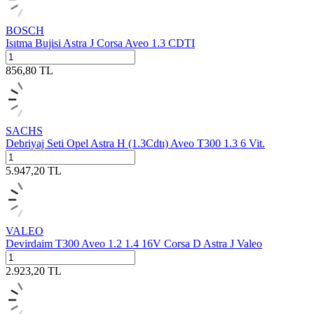
BOSCH
Isıtma Bujisi Astra J Corsa Aveo 1.3 CDTI
856,80
TL
SACHS
Debriyaj Seti Opel Astra H (1.3Cdtı) Aveo T300 1.3 6 Vit.
5.947,20
TL
VALEO
Devirdaim T300 Aveo 1.2 1.4 16V Corsa D Astra J Valeo
2.923,20
TL