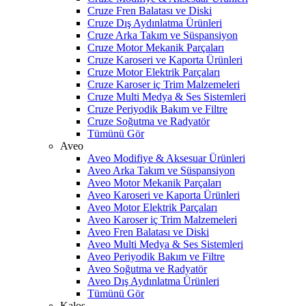
Cruze Fren Balatası ve Diski
Cruze Dış Aydınlatma Ürünleri
Cruze Arka Takım ve Süspansiyon
Cruze Motor Mekanik Parçaları
Cruze Karoseri ve Kaporta Ürünleri
Cruze Motor Elektrik Parçaları
Cruze Karoser iç Trim Malzemeleri
Cruze Multi Medya & Ses Sistemleri
Cruze Periyodik Bakım ve Filtre
Cruze Soğutma ve Radyatör
Tümünü Gör
Aveo
Aveo Modifiye & Aksesuar Ürünleri
Aveo Arka Takım ve Süspansiyon
Aveo Motor Mekanik Parçaları
Aveo Karoseri ve Kaporta Ürünleri
Aveo Motor Elektrik Parçaları
Aveo Karoser iç Trim Malzemeleri
Aveo Fren Balatası ve Diski
Aveo Multi Medya & Ses Sistemleri
Aveo Periyodik Bakım ve Filtre
Aveo Soğutma ve Radyatör
Aveo Dış Aydınlatma Ürünleri
Tümünü Gör
Kalos