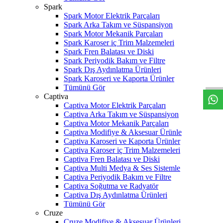
Spark
Spark Motor Elektrik Parçaları
Spark Arka Takım ve Süspansiyon
Spark Motor Mekanik Parçaları
Spark Karoser iç Trim Malzemeleri
Spark Fren Balatası ve Diski
W
h
t
s
a
p
p
D
e
s
t
e
H
a
t
t
Spark Periyodik Bakım ve Filtre
Spark Dış Aydınlatma Ürünleri
Spark Karoseri ve Kaporta Ürünler
Tümünü Gör
Captiva
Captiva Motor Elektrik Parçaları
Captiva Arka Takım ve Süspansiyon
Captiva Motor Mekanik Parçaları
Captiva Modifiye & Aksesuar Ürünle
Captiva Karoseri ve Kaporta Ürünler
Captiva Karoser iç Trim Malzemeleri
Captiva Fren Balatası ve Diski
Captiva Multi Medya & Ses Sistemle
Captiva Periyodik Bakım ve Filtre
Captiva Soğutma ve Radyatör
Captiva Dış Aydınlatma Ürünleri
Tümünü Gör
Cruze
Cruze Modifiye & Aksesuar Ürünleri