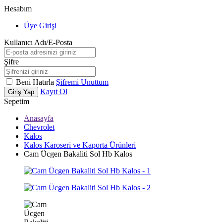
Hesabım
Üye Girişi
Kullanıcı Adı/E-Posta
Şifre
Beni Hatırla
Şifremi Unuttum
Kayıt Ol
Giriş Yap
Sepetim
Anasayfa
Chevrolet
Kalos
Kalos Karoseri ve Kaporta Ürünleri
Cam Ücgen Bakaliti Sol Hb Kalos