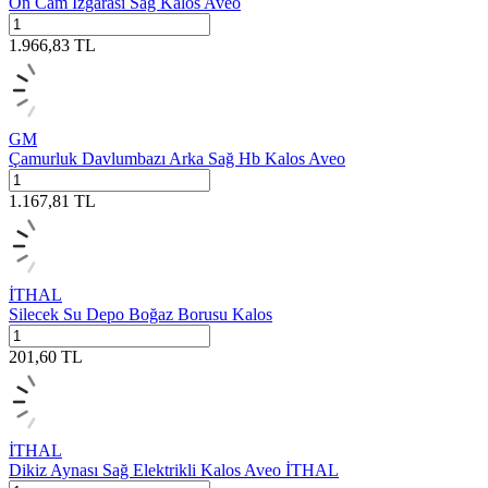
Ön Cam Izgarası Sağ Kalos Aveo
1.966,83
TL
GM
Çamurluk Davlumbazı Arka Sağ Hb Kalos Aveo
1.167,81
TL
İTHAL
Silecek Su Depo Boğaz Borusu Kalos
201,60
TL
İTHAL
Dikiz Aynası Sağ Elektrikli Kalos Aveo İTHAL