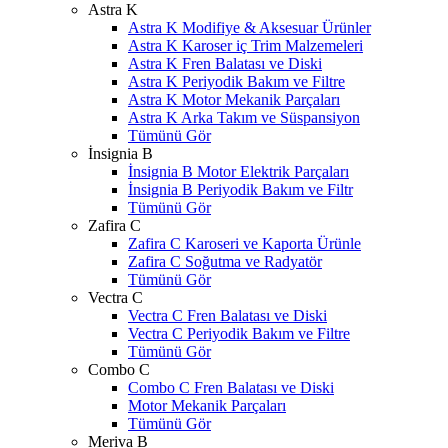
Astra K
Astra K Modifiye & Aksesuar Ürünler
Astra K Karoser iç Trim Malzemeleri
Astra K Fren Balatası ve Diski
Astra K Periyodik Bakım ve Filtre
Astra K Motor Mekanik Parçaları
Astra K Arka Takım ve Süspansiyon
Tümünü Gör
İnsignia B
İnsignia B Motor Elektrik Parçaları
İnsignia B Periyodik Bakım ve Filtr
Tümünü Gör
Zafira C
Zafira C Karoseri ve Kaporta Ürünle
Zafira C Soğutma ve Radyatör
Tümünü Gör
Vectra C
Vectra C Fren Balatası ve Diski
Vectra C Periyodik Bakım ve Filtre
Tümünü Gör
Combo C
Combo C Fren Balatası ve Diski
Motor Mekanik Parçaları
Tümünü Gör
Meriva B