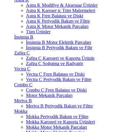
Astra K Modifiye & Aksesuar Ürünler
Astra K Karoser iç Trim Malzemeleri
Astra K Fren Balatası ve Diski
Astra K Periyodik Bakım ve Filtre
Astra K Motor Mekanik Parçaları
Tüm Ürünler
İnsignia B
İnsignia B Motor Elektrik Parçaları
İnsignia B Periyodik Bakım ve Filtr
Zafira C
Zafira C Karoseri ve Kaporta Ürünle
Zafira C Soğutma ve Radyatör
Vectra C
Vectra C Fren Balatası ve Diski
Vectra C Periyodik Bakım ve Filtre
Combo C
Combo C Fren Balatası ve Diski
Motor Mekanik Parçaları
Meriva B
Meriva B Periyodik Bakım ve Filtre
Mokka
Mokka Periyodik Bakım ve Filtre
Mokka Karoseri ve Kaporta Ürünleri
Mokka Motor Mekanik Parçaları