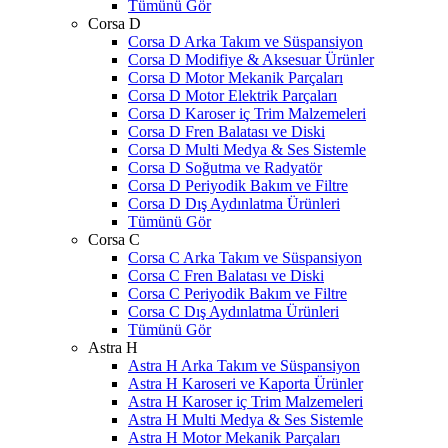
Tümünü Gör
Corsa D
Corsa D Arka Takım ve Süspansiyon
Corsa D Modifiye & Aksesuar Ürünler
Corsa D Motor Mekanik Parçaları
Corsa D Motor Elektrik Parçaları
Corsa D Karoser iç Trim Malzemeleri
Corsa D Fren Balatası ve Diski
Corsa D Multi Medya & Ses Sistemle
Corsa D Soğutma ve Radyatör
Corsa D Periyodik Bakım ve Filtre
Corsa D Dış Aydınlatma Ürünleri
Tümünü Gör
Corsa C
Corsa C Arka Takım ve Süspansiyon
Corsa C Fren Balatası ve Diski
Corsa C Periyodik Bakım ve Filtre
Corsa C Dış Aydınlatma Ürünleri
Tümünü Gör
Astra H
Astra H Arka Takım ve Süspansiyon
Astra H Karoseri ve Kaporta Ürünler
Astra H Karoser iç Trim Malzemeleri
Astra H Multi Medya & Ses Sistemle
Astra H Motor Mekanik Parçaları