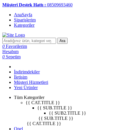
Müşteri Destek Hattı :
08509693460
AnaSayfa
Siparişlerim
Kategoriler
Ara
0
Favorilerim
Hesabım
0
Sepetim
İndirimdekiler
İletişim
Müşteri Hizmetleri
Yeni Ürünler
Tüm Kategoriler
{{ CAT.TITLE }}
{{ SUB.TITLE }}
{{ SUB2.TITLE }}
{{ SUB.TITLE }}
{{ CAT.TITLE }}
Opel