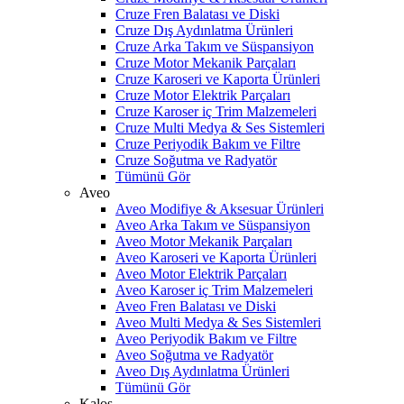
Cruze Fren Balatası ve Diski
Cruze Dış Aydınlatma Ürünleri
Cruze Arka Takım ve Süspansiyon
Cruze Motor Mekanik Parçaları
Cruze Karoseri ve Kaporta Ürünleri
Cruze Motor Elektrik Parçaları
Cruze Karoser iç Trim Malzemeleri
Cruze Multi Medya & Ses Sistemleri
Cruze Periyodik Bakım ve Filtre
Cruze Soğutma ve Radyatör
Tümünü Gör
Aveo
Aveo Modifiye & Aksesuar Ürünleri
Aveo Arka Takım ve Süspansiyon
Aveo Motor Mekanik Parçaları
Aveo Karoseri ve Kaporta Ürünleri
Aveo Motor Elektrik Parçaları
Aveo Karoser iç Trim Malzemeleri
Aveo Fren Balatası ve Diski
Aveo Multi Medya & Ses Sistemleri
Aveo Periyodik Bakım ve Filtre
Aveo Soğutma ve Radyatör
Aveo Dış Aydınlatma Ürünleri
Tümünü Gör
Kalos