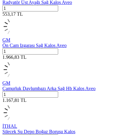
Radyatör Üst Ayağı Sağ Kalos Aveo
553,17
TL
GM
Ön Cam Izgarası Sağ Kalos Aveo
1.966,83
TL
GM
Çamurluk Davlumbazı Arka Sağ Hb Kalos Aveo
1.167,81
TL
İTHAL
Silecek Su Depo Boğaz Borusu Kalos