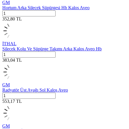
GM
Hortum Arka Silecek Süpürgesi Hb Kalos Aveo
352,80
TL
İTHAL
Silecek Kolu Ve Süpürge Takımı Arka Kalos Aveo Hb
383,04
TL
GM
Radyatör Üst Ayağı Sol Kalos Aveo
553,17
TL
GM