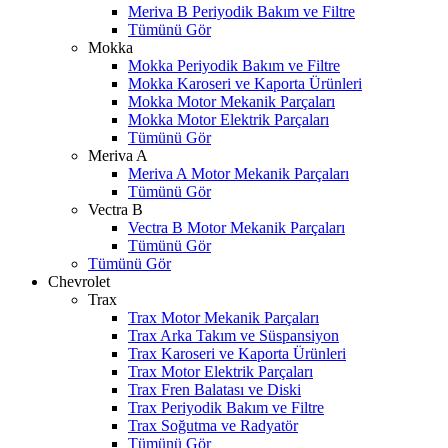
Meriva B Periyodik Bakım ve Filtre
Tümünü Gör
Mokka
Mokka Periyodik Bakım ve Filtre
Mokka Karoseri ve Kaporta Ürünleri
Mokka Motor Mekanik Parçaları
Mokka Motor Elektrik Parçaları
Tümünü Gör
Meriva A
Meriva A Motor Mekanik Parçaları
Tümünü Gör
Vectra B
Vectra B Motor Mekanik Parçaları
Tümünü Gör
Tümünü Gör
Chevrolet
Trax
Trax Motor Mekanik Parçaları
Trax Arka Takım ve Süspansiyon
Trax Karoseri ve Kaporta Ürünleri
Trax Motor Elektrik Parçaları
Trax Fren Balatası ve Diski
Trax Periyodik Bakım ve Filtre
W
h
t
s
a
p
p
D
e
s
t
e
H
a
t
t
Trax Soğutma ve Radyatör
Tümünü Gör