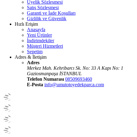
Üyelik Sözleşmesi
Satış Sözleşmesi
Garanti ve İade Koşulları
Gizlilik ve Güvenlik
Hızlı Erişim
Anasayfa
Yeni Ürünler
İndirimdekiler
Müşteri Hizmetleri
Sepetim
Adres & İletişim
Adres
Merkez Mah. Kehribarcı Sk. No: 33 A Kapı No: 1
Gaziosmanpaşa İSTANBUL
Telefon Numarası
08509693460
E-Posta
info@umutotoyedekparca.com