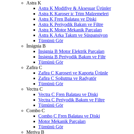
Astra K
Astra K Modifiye & Aksesuar Ürünler
Astra K Karoser iç Trim Malzemeleri
Astra K Fren Balatası ve Diski
Astra K Periyodik Bakım ve Filtre
Astra K Motor Mekanik Parçaları
Astra K Arka Takım ve Süspansiyon
Tümünü Gör
İnsignia B
İnsignia B Motor Elektrik Parçaları
İnsignia B Periyodik Bakım ve Filtr
Tümünü Gör
Zafira C
Zafira C Karoseri ve Kaporta Ürünle
Zafira C Soğutma ve Radyatör
Tümünü Gör
Vectra C
Vectra C Fren Balatası ve Diski
Vectra C Periyodik Bakım ve Filtre
Tümünü Gör
Combo C
Combo C Fren Balatası ve Diski
Motor Mekanik Parçaları
Tümünü Gör
Meriva B