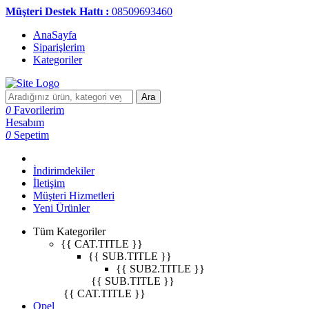
Müşteri Destek Hattı :
08509693460
AnaSayfa
Siparişlerim
Kategoriler
Ara
0
Favorilerim
Hesabım
0
Sepetim
İndirimdekiler
İletişim
Müşteri Hizmetleri
Yeni Ürünler
Tüm Kategoriler
{{ CAT.TITLE }}
{{ SUB.TITLE }}
{{ SUB2.TITLE }}
{{ SUB.TITLE }}
{{ CAT.TITLE }}
Opel