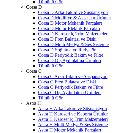
Tümünü Gör
Corsa D
Corsa D Arka Takım ve Süspansiyon
Corsa D Modifiye & Aksesuar Ürünler
Corsa D Motor Mekanik Parçaları
Corsa D Motor Elektrik Parçaları
Corsa D Karoser iç Trim Malzemeleri
Corsa D Fren Balatası ve Diski
Corsa D Multi Medya & Ses Sistemle
Corsa D Soğutma ve Radyatör
Corsa D Periyodik Bakım ve Filtre
Corsa D Dış Aydınlatma Ürünleri
Tümünü Gör
Corsa C
Corsa C Arka Takım ve Süspansiyon
Corsa C Fren Balatası ve Diski
Corsa C Periyodik Bakım ve Filtre
Corsa C Dış Aydınlatma Ürünleri
Tümünü Gör
Astra H
Astra H Arka Takım ve Süspansiyon
Astra H Karoseri ve Kaporta Ürünler
Astra H Karoser iç Trim Malzemeleri
Astra H Multi Medya & Ses Sistemle
Astra H Motor Mekanik Parçaları