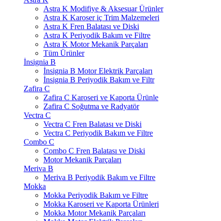
Astra K Modifiye & Aksesuar Ürünler
Astra K Karoser iç Trim Malzemeleri
Astra K Fren Balatası ve Diski
Astra K Periyodik Bakım ve Filtre
Astra K Motor Mekanik Parçaları
Tüm Ürünler
İnsignia B
İnsignia B Motor Elektrik Parçaları
İnsignia B Periyodik Bakım ve Filtr
Zafira C
Zafira C Karoseri ve Kaporta Ürünle
Zafira C Soğutma ve Radyatör
Vectra C
Vectra C Fren Balatası ve Diski
Vectra C Periyodik Bakım ve Filtre
Combo C
Combo C Fren Balatası ve Diski
Motor Mekanik Parçaları
Meriva B
Meriva B Periyodik Bakım ve Filtre
Mokka
Mokka Periyodik Bakım ve Filtre
Mokka Karoseri ve Kaporta Ürünleri
Mokka Motor Mekanik Parçaları