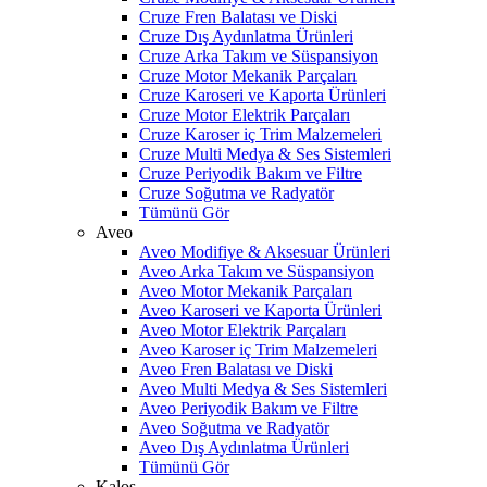
Cruze Fren Balatası ve Diski
Cruze Dış Aydınlatma Ürünleri
Cruze Arka Takım ve Süspansiyon
Cruze Motor Mekanik Parçaları
Cruze Karoseri ve Kaporta Ürünleri
Cruze Motor Elektrik Parçaları
Cruze Karoser iç Trim Malzemeleri
Cruze Multi Medya & Ses Sistemleri
Cruze Periyodik Bakım ve Filtre
Cruze Soğutma ve Radyatör
Tümünü Gör
Aveo
Aveo Modifiye & Aksesuar Ürünleri
Aveo Arka Takım ve Süspansiyon
Aveo Motor Mekanik Parçaları
Aveo Karoseri ve Kaporta Ürünleri
Aveo Motor Elektrik Parçaları
Aveo Karoser iç Trim Malzemeleri
Aveo Fren Balatası ve Diski
Aveo Multi Medya & Ses Sistemleri
Aveo Periyodik Bakım ve Filtre
Aveo Soğutma ve Radyatör
Aveo Dış Aydınlatma Ürünleri
Tümünü Gör
Kalos