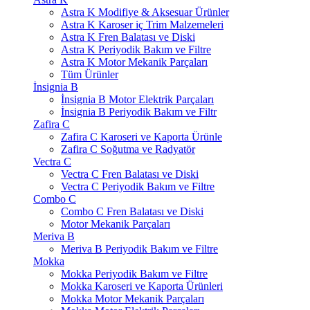
Astra K Modifiye & Aksesuar Ürünler
Astra K Karoser iç Trim Malzemeleri
Astra K Fren Balatası ve Diski
Astra K Periyodik Bakım ve Filtre
Astra K Motor Mekanik Parçaları
Tüm Ürünler
İnsignia B
İnsignia B Motor Elektrik Parçaları
İnsignia B Periyodik Bakım ve Filtr
Zafira C
Zafira C Karoseri ve Kaporta Ürünle
Zafira C Soğutma ve Radyatör
Vectra C
Vectra C Fren Balatası ve Diski
Vectra C Periyodik Bakım ve Filtre
Combo C
Combo C Fren Balatası ve Diski
Motor Mekanik Parçaları
Meriva B
Meriva B Periyodik Bakım ve Filtre
Mokka
Mokka Periyodik Bakım ve Filtre
Mokka Karoseri ve Kaporta Ürünleri
Mokka Motor Mekanik Parçaları