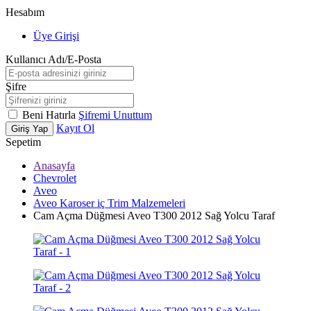
Hesabım
Üye Girişi
Kullanıcı Adı/E-Posta
Şifre
Beni Hatırla
Şifremi Unuttum
Kayıt Ol
Giriş Yap
Sepetim
Anasayfa
Chevrolet
Aveo
Aveo Karoser iç Trim Malzemeleri
Cam Açma Düğmesi Aveo T300 2012 Sağ Yolcu Taraf