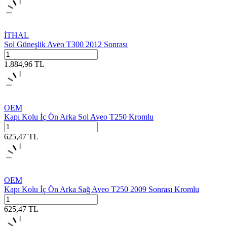
İTHAL
Sol Güneşlik Aveo T300 2012 Sonrası
1.884,96
TL
OEM
Kapı Kolu İç Ön Arka Sol Aveo T250 Kromlu
625,47
TL
OEM
Kapı Kolu İç Ön Arka Sağ Aveo T250 2009 Sonrası Kromlu
625,47
TL