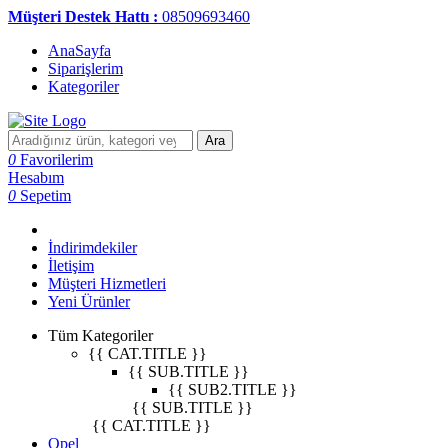
Müşteri Destek Hattı :
08509693460
AnaSayfa
Siparişlerim
Kategoriler
Ara
0
Favorilerim
Hesabım
0
Sepetim
İndirimdekiler
İletişim
Müşteri Hizmetleri
Yeni Ürünler
Tüm Kategoriler
{{ CAT.TITLE }}
{{ SUB.TITLE }}
{{ SUB2.TITLE }}
{{ SUB.TITLE }}
{{ CAT.TITLE }}
Opel