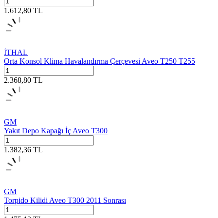
1.612,80
TL
İTHAL
Orta Konsol Klima Havalandırma Çerçevesi Aveo T250 T255
2.368,80
TL
GM
Yakıt Depo Kapağı İç Aveo T300
1.382,36
TL
GM
Torpido Kilidi Aveo T300 2011 Sonrası