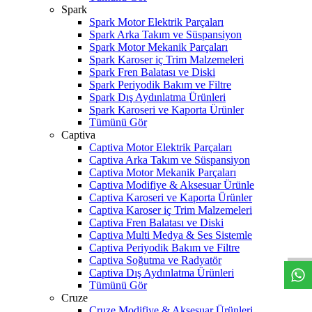
Spark
Spark Motor Elektrik Parçaları
Spark Arka Takım ve Süspansiyon
Spark Motor Mekanik Parçaları
Spark Karoser iç Trim Malzemeleri
Spark Fren Balatası ve Diski
Spark Periyodik Bakım ve Filtre
Spark Dış Aydınlatma Ürünleri
Spark Karoseri ve Kaporta Ürünler
Tümünü Gör
Captiva
Captiva Motor Elektrik Parçaları
Captiva Arka Takım ve Süspansiyon
Captiva Motor Mekanik Parçaları
Captiva Modifiye & Aksesuar Ürünle
Captiva Karoseri ve Kaporta Ürünler
Captiva Karoser iç Trim Malzemeleri
W
h
t
s
a
p
p
D
e
s
t
e
H
a
t
t
Captiva Fren Balatası ve Diski
Captiva Multi Medya & Ses Sistemle
Captiva Periyodik Bakım ve Filtre
Captiva Soğutma ve Radyatör
Captiva Dış Aydınlatma Ürünleri
Tümünü Gör
Cruze
Cruze Modifiye & Aksesuar Ürünleri