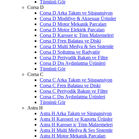
Tümünü Gör
Corsa D
Corsa D Arka Takım ve Süspansiyon
Corsa D Modifiye & Aksesuar Ürünler
Corsa D Motor Mekanik Parçaları
Corsa D Motor Elektrik Parçaları
Corsa D Karoser iç Trim Malzemeleri
Corsa D Fren Balatası ve Diski
Corsa D Multi Medya & Ses Sistemle
Corsa D Soğutma ve Radyatör
Corsa D Periyodik Bakım ve Filtre
Corsa D Dış Aydınlatma Ürünleri
Tümünü Gör
Corsa C
Corsa C Arka Takım ve Süspansiyon
Corsa C Fren Balatası ve Diski
Corsa C Periyodik Bakım ve Filtre
Corsa C Dış Aydınlatma Ürünleri
Tümünü Gör
Astra H
Astra H Arka Takım ve Süspansiyon
Astra H Karoseri ve Kaporta Ürünler
Astra H Karoser iç Trim Malzemeleri
Astra H Multi Medya & Ses Sistemle
Astra H Motor Mekanik Parçaları