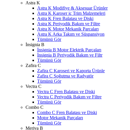
Astra K
Astra K Modifiye & Aksesuar Ürünler
Astra K Karoser iç Trim Malzemeleri
Astra K Fren Balatası ve Diski
Astra K Periyodik Bakım ve Filtre
Astra K Motor Mekanik Parçaları
Astra K Arka Takım ve Süspansiyon
Tümünü Gör
İnsignia B
İnsignia B Motor Elektrik Parçaları
İnsignia B Periyodik Bakım ve Filtr
Tümünü Gör
Zafira C
Zafira C Karoseri ve Kaporta Ürünle
Zafira C Soğutma ve Radyatör
Tümünü Gör
Vectra C
Vectra C Fren Balatası ve Diski
Vectra C Periyodik Bakım ve Filtre
Tümünü Gör
Combo C
Combo C Fren Balatası ve Diski
Motor Mekanik Parçaları
Tümünü Gör
Meriva B