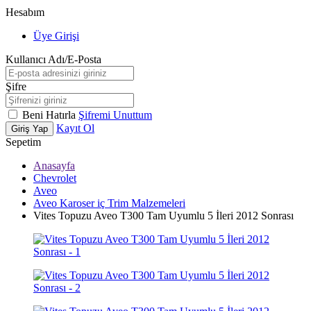
Hesabım
Üye Girişi
Kullanıcı Adı/E-Posta
Şifre
Beni Hatırla
Şifremi Unuttum
Kayıt Ol
Giriş Yap
Sepetim
Anasayfa
Chevrolet
Aveo
Aveo Karoser iç Trim Malzemeleri
Vites Topuzu Aveo T300 Tam Uyumlu 5 İleri 2012 Sonrası