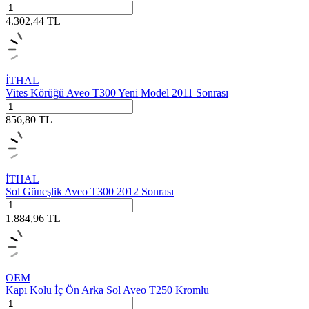
4.302,44
TL
İTHAL
Vites Körüğü Aveo T300 Yeni Model 2011 Sonrası
856,80
TL
İTHAL
Sol Güneşlik Aveo T300 2012 Sonrası
1.884,96
TL
OEM
Kapı Kolu İç Ön Arka Sol Aveo T250 Kromlu