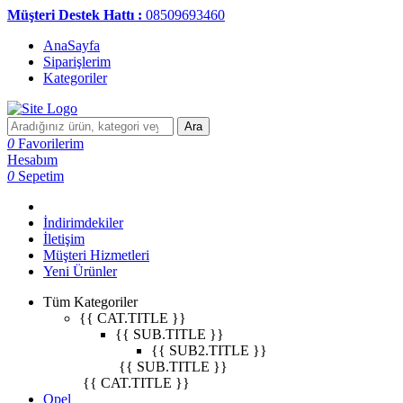
Müşteri Destek Hattı :
08509693460
AnaSayfa
Siparişlerim
Kategoriler
Ara
0
Favorilerim
Hesabım
0
Sepetim
İndirimdekiler
İletişim
Müşteri Hizmetleri
Yeni Ürünler
Tüm Kategoriler
{{ CAT.TITLE }}
{{ SUB.TITLE }}
{{ SUB2.TITLE }}
{{ SUB.TITLE }}
{{ CAT.TITLE }}
Opel