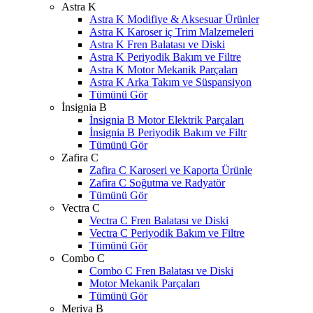
Astra K
Astra K Modifiye & Aksesuar Ürünler
Astra K Karoser iç Trim Malzemeleri
Astra K Fren Balatası ve Diski
Astra K Periyodik Bakım ve Filtre
Astra K Motor Mekanik Parçaları
Astra K Arka Takım ve Süspansiyon
Tümünü Gör
İnsignia B
İnsignia B Motor Elektrik Parçaları
İnsignia B Periyodik Bakım ve Filtr
Tümünü Gör
Zafira C
Zafira C Karoseri ve Kaporta Ürünle
Zafira C Soğutma ve Radyatör
Tümünü Gör
Vectra C
Vectra C Fren Balatası ve Diski
Vectra C Periyodik Bakım ve Filtre
Tümünü Gör
Combo C
Combo C Fren Balatası ve Diski
Motor Mekanik Parçaları
Tümünü Gör
Meriva B