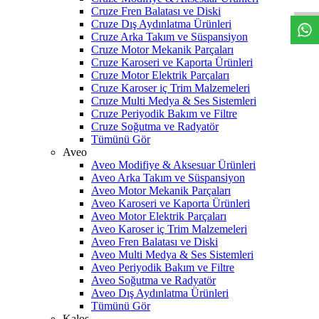
Cruze Fren Balatası ve Diski
Cruze Dış Aydınlatma Ürünleri
Cruze Arka Takım ve Süspansiyon
Cruze Motor Mekanik Parçaları
Cruze Karoseri ve Kaporta Ürünleri
Cruze Motor Elektrik Parçaları
Cruze Karoser iç Trim Malzemeleri
Cruze Multi Medya & Ses Sistemleri
Cruze Periyodik Bakım ve Filtre
Cruze Soğutma ve Radyatör
Tümünü Gör
Aveo
Aveo Modifiye & Aksesuar Ürünleri
Aveo Arka Takım ve Süspansiyon
Aveo Motor Mekanik Parçaları
Aveo Karoseri ve Kaporta Ürünleri
Aveo Motor Elektrik Parçaları
Aveo Karoser iç Trim Malzemeleri
Aveo Fren Balatası ve Diski
Aveo Multi Medya & Ses Sistemleri
Aveo Periyodik Bakım ve Filtre
Aveo Soğutma ve Radyatör
Aveo Dış Aydınlatma Ürünleri
Tümünü Gör
Kalos