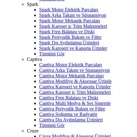
Spark
Spark Motor Elektrik Parçaları
Spark Arka Takım ve Süspansiyon
Spark Motor Mekanik Parçaları
Spark Karoser iç Trim Malzemeleri
Spark Fren Balatası ve Diski
Spark Periyodik Bakım ve Filtre
Spark Dış Aydınlatma Ürünleri
Spark Karoseri ve Kaporta Ürünler
Tümünü Gör
Captiva
Captiva Motor Elektrik Parçaları
Captiva Arka Takım ve Süspansiyon
Captiva Motor Mekanik Parçaları
Captiva Modifiye & Aksesuar Ürünle
Captiva Karoseri ve Kaporta Ürünler
Captiva Karoser iç Trim Malzemeleri
Captiva Fren Balatası ve Diski
Captiva Multi Medya & Ses Sistemle
Captiva Periyodik Bakım ve Filtre
Captiva Soğutma ve Radyatör
Captiva Dış Aydınlatma Ürünleri
W
h
t
s
a
p
p
D
e
s
t
e
H
a
t
t
Tümünü Gör
Cruze
Cruze Modifiye & Aksesuar Ürünleri