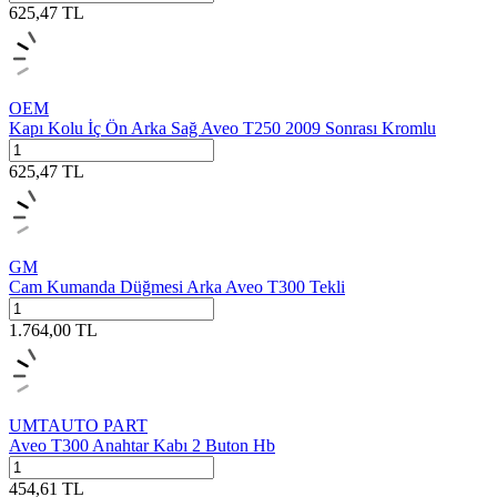
625,47
TL
OEM
Kapı Kolu İç Ön Arka Sağ Aveo T250 2009 Sonrası Kromlu
625,47
TL
GM
Cam Kumanda Düğmesi Arka Aveo T300 Tekli
1.764,00
TL
UMTAUTO PART
Aveo T300 Anahtar Kabı 2 Buton Hb
454,61
TL