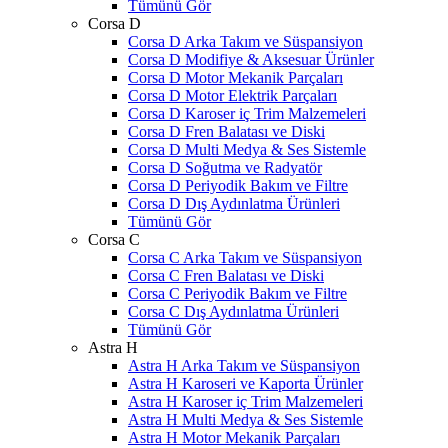
Tümünü Gör
Corsa D
Corsa D Arka Takım ve Süspansiyon
Corsa D Modifiye & Aksesuar Ürünler
Corsa D Motor Mekanik Parçaları
Corsa D Motor Elektrik Parçaları
Corsa D Karoser iç Trim Malzemeleri
Corsa D Fren Balatası ve Diski
Corsa D Multi Medya & Ses Sistemle
Corsa D Soğutma ve Radyatör
Corsa D Periyodik Bakım ve Filtre
Corsa D Dış Aydınlatma Ürünleri
Tümünü Gör
Corsa C
Corsa C Arka Takım ve Süspansiyon
Corsa C Fren Balatası ve Diski
Corsa C Periyodik Bakım ve Filtre
Corsa C Dış Aydınlatma Ürünleri
Tümünü Gör
Astra H
Astra H Arka Takım ve Süspansiyon
Astra H Karoseri ve Kaporta Ürünler
Astra H Karoser iç Trim Malzemeleri
Astra H Multi Medya & Ses Sistemle
Astra H Motor Mekanik Parçaları