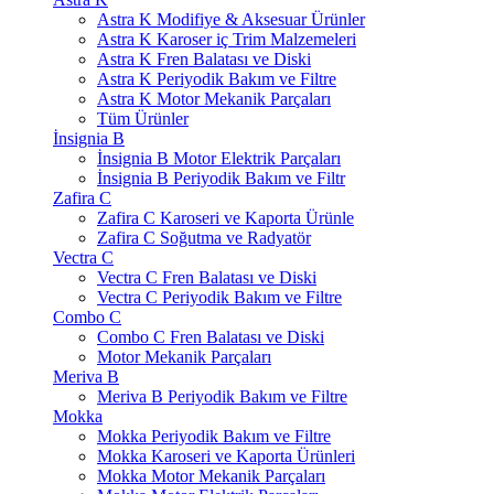
Astra K Modifiye & Aksesuar Ürünler
Astra K Karoser iç Trim Malzemeleri
Astra K Fren Balatası ve Diski
Astra K Periyodik Bakım ve Filtre
Astra K Motor Mekanik Parçaları
Tüm Ürünler
İnsignia B
İnsignia B Motor Elektrik Parçaları
İnsignia B Periyodik Bakım ve Filtr
Zafira C
Zafira C Karoseri ve Kaporta Ürünle
Zafira C Soğutma ve Radyatör
Vectra C
Vectra C Fren Balatası ve Diski
Vectra C Periyodik Bakım ve Filtre
Combo C
Combo C Fren Balatası ve Diski
Motor Mekanik Parçaları
Meriva B
Meriva B Periyodik Bakım ve Filtre
Mokka
Mokka Periyodik Bakım ve Filtre
Mokka Karoseri ve Kaporta Ürünleri
Mokka Motor Mekanik Parçaları