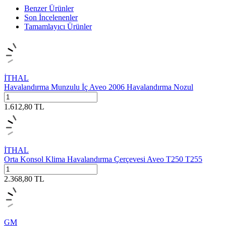
Benzer Ürünler
Son İncelenenler
Tamamlayıcı Ürünler
İTHAL
Havalandırma Munzulu İç Aveo 2006 Havalandırma Nozul
1.612,80
TL
İTHAL
Orta Konsol Klima Havalandırma Çerçevesi Aveo T250 T255
2.368,80
TL
GM