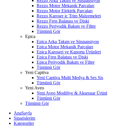
Rezzo Arka Takım ve Süspansiyon
Rezzo Motor Mekanik Parçaları
Rezzo Motor Elektrik Parçaları
Rezzo Karoser iç Trim Malzemeleri
Rezzo Fren Balatası ve Diski
Rezzo Periyodik Bakım ve Filtre
Tümünü Gör
Epica
Epica Arka Takım ve Süspansiyon
Epica Motor Mekanik Parçaları
Epica Karoseri ve Kaporta Ürünleri
Epica Fren Balatası ve Diski
Epica Periyodik Bakım ve Filtre
Tümünü Gör
Yeni Captiva
Yeni Captiva Multi Medya & Ses Sis
Tümünü Gör
Yeni Aveo
Yeni Aveo Modifiye & Aksesuar Ürünl
Tümünü Gör
Tümünü Gör
AnaSayfa
Siparişlerim
Kategoriler