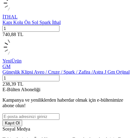
İTHAL
Kapı Kolu Ön Sol Spark İthal
740,88
TL
Yeni
Ürün
GM
Güneşlik Klipsi Aveo / Cruze / Spark / Zafira /Astra J Gm Orjinal
238,39
TL
E-Bülten Aboneliği
Kampanya ve yeniliklerden haberdar olmak için e-bültenimize
abone olun!
Kayıt Ol
Sosyal Medya