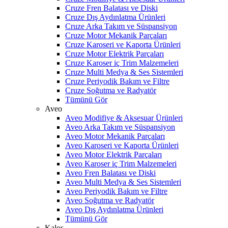
Cruze Fren Balatası ve Diski
Cruze Dış Aydınlatma Ürünleri
Cruze Arka Takım ve Süspansiyon
Cruze Motor Mekanik Parçaları
Cruze Karoseri ve Kaporta Ürünleri
Cruze Motor Elektrik Parçaları
Cruze Karoser iç Trim Malzemeleri
Cruze Multi Medya & Ses Sistemleri
Cruze Periyodik Bakım ve Filtre
Cruze Soğutma ve Radyatör
Tümünü Gör
Aveo
Aveo Modifiye & Aksesuar Ürünleri
Aveo Arka Takım ve Süspansiyon
Aveo Motor Mekanik Parçaları
Aveo Karoseri ve Kaporta Ürünleri
Aveo Motor Elektrik Parçaları
Aveo Karoser iç Trim Malzemeleri
Aveo Fren Balatası ve Diski
Aveo Multi Medya & Ses Sistemleri
Aveo Periyodik Bakım ve Filtre
Aveo Soğutma ve Radyatör
Aveo Dış Aydınlatma Ürünleri
Tümünü Gör
Kalos