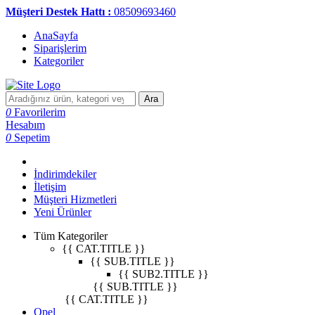
Müşteri Destek Hattı :
08509693460
AnaSayfa
Siparişlerim
Kategoriler
Ara
0
Favorilerim
Hesabım
0
Sepetim
İndirimdekiler
İletişim
Müşteri Hizmetleri
Yeni Ürünler
Tüm Kategoriler
{{ CAT.TITLE }}
{{ SUB.TITLE }}
{{ SUB2.TITLE }}
{{ SUB.TITLE }}
{{ CAT.TITLE }}
Opel