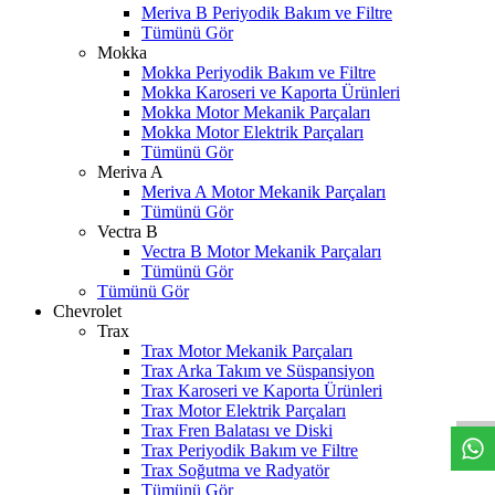
Meriva B Periyodik Bakım ve Filtre
Tümünü Gör
Mokka
Mokka Periyodik Bakım ve Filtre
Mokka Karoseri ve Kaporta Ürünleri
Mokka Motor Mekanik Parçaları
Mokka Motor Elektrik Parçaları
Tümünü Gör
Meriva A
Meriva A Motor Mekanik Parçaları
Tümünü Gör
Vectra B
Vectra B Motor Mekanik Parçaları
Tümünü Gör
Tümünü Gör
Chevrolet
Trax
Trax Motor Mekanik Parçaları
W
h
t
s
a
p
p
D
e
s
t
e
H
a
t
t
Trax Arka Takım ve Süspansiyon
Trax Karoseri ve Kaporta Ürünleri
Trax Motor Elektrik Parçaları
Trax Fren Balatası ve Diski
Trax Periyodik Bakım ve Filtre
Trax Soğutma ve Radyatör
Tümünü Gör