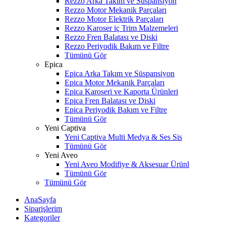
Rezzo Arka Takım ve Süspansiyon
Rezzo Motor Mekanik Parçaları
Rezzo Motor Elektrik Parçaları
Rezzo Karoser iç Trim Malzemeleri
Rezzo Fren Balatası ve Diski
Rezzo Periyodik Bakım ve Filtre
Tümünü Gör
Epica
Epica Arka Takım ve Süspansiyon
Epica Motor Mekanik Parçaları
Epica Karoseri ve Kaporta Ürünleri
Epica Fren Balatası ve Diski
Epica Periyodik Bakım ve Filtre
Tümünü Gör
Yeni Captiva
Yeni Captiva Multi Medya & Ses Sis
Tümünü Gör
Yeni Aveo
Yeni Aveo Modifiye & Aksesuar Ürünl
Tümünü Gör
Tümünü Gör
AnaSayfa
Siparişlerim
Kategoriler