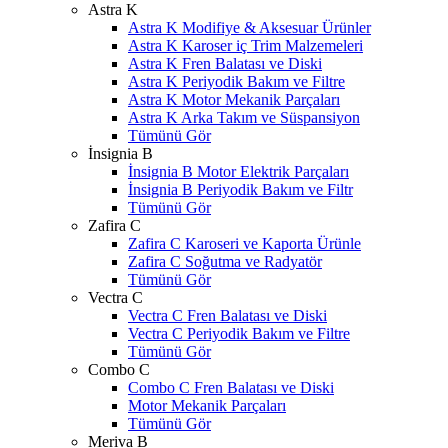
Astra K
Astra K Modifiye & Aksesuar Ürünler
Astra K Karoser iç Trim Malzemeleri
Astra K Fren Balatası ve Diski
Astra K Periyodik Bakım ve Filtre
Astra K Motor Mekanik Parçaları
Astra K Arka Takım ve Süspansiyon
Tümünü Gör
İnsignia B
İnsignia B Motor Elektrik Parçaları
İnsignia B Periyodik Bakım ve Filtr
Tümünü Gör
Zafira C
Zafira C Karoseri ve Kaporta Ürünle
Zafira C Soğutma ve Radyatör
Tümünü Gör
Vectra C
Vectra C Fren Balatası ve Diski
Vectra C Periyodik Bakım ve Filtre
Tümünü Gör
Combo C
Combo C Fren Balatası ve Diski
Motor Mekanik Parçaları
Tümünü Gör
Meriva B