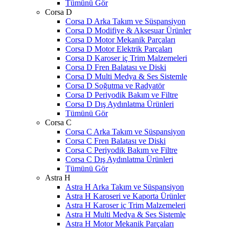
Tümünü Gör
Corsa D
Corsa D Arka Takım ve Süspansiyon
Corsa D Modifiye & Aksesuar Ürünler
Corsa D Motor Mekanik Parçaları
Corsa D Motor Elektrik Parçaları
Corsa D Karoser iç Trim Malzemeleri
Corsa D Fren Balatası ve Diski
Corsa D Multi Medya & Ses Sistemle
Corsa D Soğutma ve Radyatör
Corsa D Periyodik Bakım ve Filtre
Corsa D Dış Aydınlatma Ürünleri
Tümünü Gör
Corsa C
Corsa C Arka Takım ve Süspansiyon
Corsa C Fren Balatası ve Diski
Corsa C Periyodik Bakım ve Filtre
Corsa C Dış Aydınlatma Ürünleri
Tümünü Gör
Astra H
Astra H Arka Takım ve Süspansiyon
Astra H Karoseri ve Kaporta Ürünler
Astra H Karoser iç Trim Malzemeleri
Astra H Multi Medya & Ses Sistemle
Astra H Motor Mekanik Parçaları