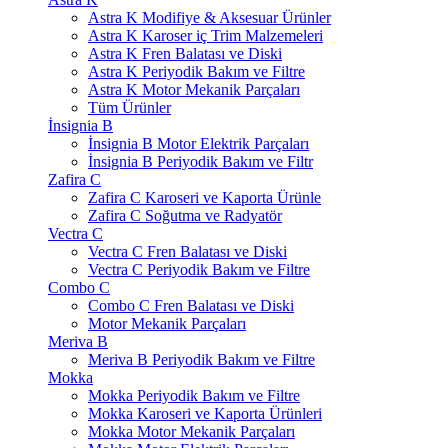
Astra K Modifiye & Aksesuar Ürünler
Astra K Karoser iç Trim Malzemeleri
Astra K Fren Balatası ve Diski
Astra K Periyodik Bakım ve Filtre
Astra K Motor Mekanik Parçaları
Tüm Ürünler
İnsignia B
İnsignia B Motor Elektrik Parçaları
İnsignia B Periyodik Bakım ve Filtr
Zafira C
Zafira C Karoseri ve Kaporta Ürünle
Zafira C Soğutma ve Radyatör
Vectra C
Vectra C Fren Balatası ve Diski
Vectra C Periyodik Bakım ve Filtre
Combo C
Combo C Fren Balatası ve Diski
Motor Mekanik Parçaları
Meriva B
Meriva B Periyodik Bakım ve Filtre
Mokka
Mokka Periyodik Bakım ve Filtre
Mokka Karoseri ve Kaporta Ürünleri
Mokka Motor Mekanik Parçaları