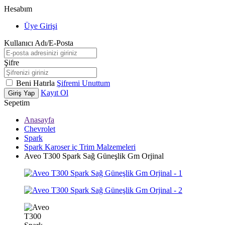
Hesabım
Üye Girişi
Kullanıcı Adı/E-Posta
Şifre
Beni Hatırla
Şifremi Unuttum
Kayıt Ol
Giriş Yap
Sepetim
Anasayfa
Chevrolet
Spark
Spark Karoser iç Trim Malzemeleri
Aveo T300 Spark Sağ Güneşlik Gm Orjinal