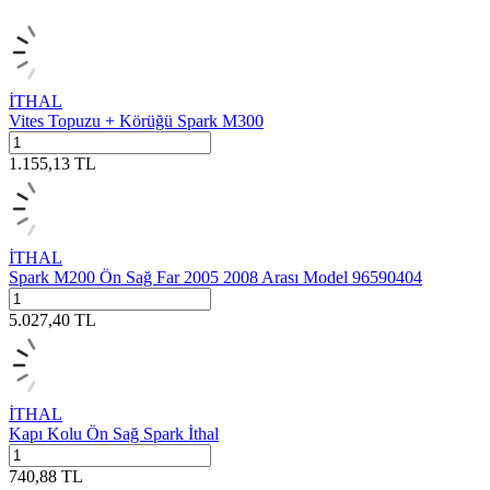
İTHAL
Vites Topuzu + Körüğü Spark M300
1.155,13
TL
İTHAL
Spark M200 Ön Sağ Far 2005 2008 Arası Model 96590404
5.027,40
TL
İTHAL
Kapı Kolu Ön Sağ Spark İthal
740,88
TL