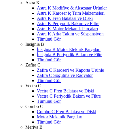
Astra K
Astra K Modifiye & Aksesuar Ürünler
Astra K Karoser iç Trim Malzemeleri
Astra K Fren Balatası ve Diski
Astra K Periyodik Bakım ve Filtre
Astra K Motor Mekanik Parçaları
Astra K Arka Takım ve Süspansiyon
Tümünü Gör
İnsignia B
İnsignia B Motor Elektrik Parçaları
İnsignia B Periyodik Bakım ve Filtr
Tümünü Gör
Zafira C
Zafira C Karoseri ve Kaporta Ürünle
Zafira C Soğutma ve Radyatör
Tümünü Gör
Vectra C
Vectra C Fren Balatası ve Diski
Vectra C Periyodik Bakım ve Filtre
Tümünü Gör
Combo C
Combo C Fren Balatası ve Diski
Motor Mekanik Parçaları
Tümünü Gör
Meriva B