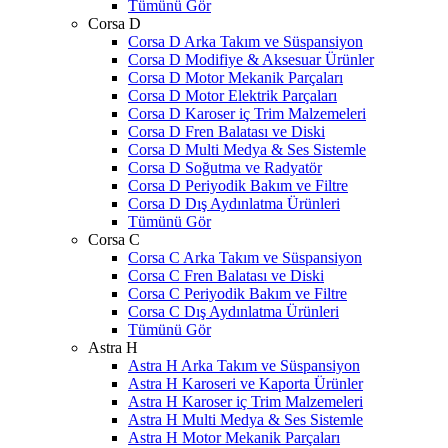
Tümünü Gör
Corsa D
Corsa D Arka Takım ve Süspansiyon
Corsa D Modifiye & Aksesuar Ürünler
Corsa D Motor Mekanik Parçaları
Corsa D Motor Elektrik Parçaları
Corsa D Karoser iç Trim Malzemeleri
Corsa D Fren Balatası ve Diski
Corsa D Multi Medya & Ses Sistemle
Corsa D Soğutma ve Radyatör
Corsa D Periyodik Bakım ve Filtre
Corsa D Dış Aydınlatma Ürünleri
Tümünü Gör
Corsa C
Corsa C Arka Takım ve Süspansiyon
Corsa C Fren Balatası ve Diski
Corsa C Periyodik Bakım ve Filtre
Corsa C Dış Aydınlatma Ürünleri
Tümünü Gör
Astra H
Astra H Arka Takım ve Süspansiyon
Astra H Karoseri ve Kaporta Ürünler
Astra H Karoser iç Trim Malzemeleri
Astra H Multi Medya & Ses Sistemle
Astra H Motor Mekanik Parçaları