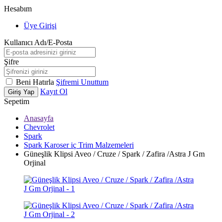
Hesabım
Üye Girişi
Kullanıcı Adı/E-Posta
Şifre
Beni Hatırla
Şifremi Unuttum
Kayıt Ol
Giriş Yap
Sepetim
Anasayfa
Chevrolet
Spark
Spark Karoser iç Trim Malzemeleri
Güneşlik Klipsi Aveo / Cruze / Spark / Zafira /Astra J Gm
Orjinal