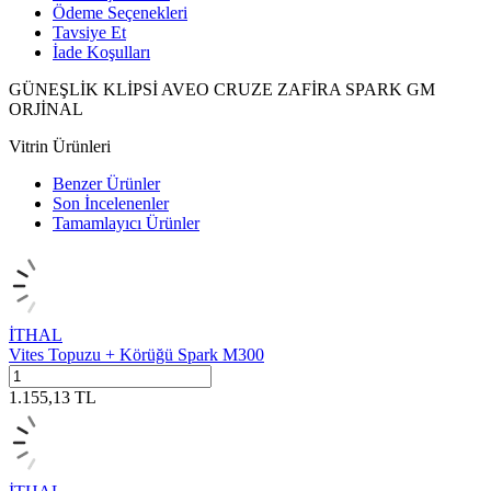
Ödeme Seçenekleri
Tavsiye Et
İade Koşulları
GÜNEŞLİK KLİPSİ AVEO CRUZE ZAFİRA SPARK GM
ORJİNAL
Vitrin Ürünleri
Benzer Ürünler
Son İncelenenler
Tamamlayıcı Ürünler
İTHAL
Vites Topuzu + Körüğü Spark M300
1.155,13
TL