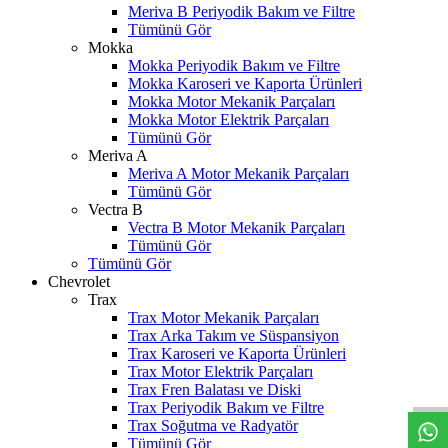
Meriva B Periyodik Bakım ve Filtre
Tümünü Gör
Mokka
Mokka Periyodik Bakım ve Filtre
Mokka Karoseri ve Kaporta Ürünleri
Mokka Motor Mekanik Parçaları
Mokka Motor Elektrik Parçaları
Tümünü Gör
Meriva A
Meriva A Motor Mekanik Parçaları
Tümünü Gör
Vectra B
Vectra B Motor Mekanik Parçaları
Tümünü Gör
Tümünü Gör
Chevrolet
Trax
Trax Motor Mekanik Parçaları
Trax Arka Takım ve Süspansiyon
W
h
t
s
a
p
p
D
e
s
t
e
H
a
t
t
Trax Karoseri ve Kaporta Ürünleri
Trax Motor Elektrik Parçaları
Trax Fren Balatası ve Diski
Trax Periyodik Bakım ve Filtre
Trax Soğutma ve Radyatör
Tümünü Gör