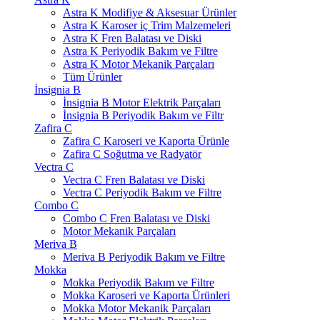
Astra K Modifiye & Aksesuar Ürünler
Astra K Karoser iç Trim Malzemeleri
Astra K Fren Balatası ve Diski
Astra K Periyodik Bakım ve Filtre
Astra K Motor Mekanik Parçaları
Tüm Ürünler
İnsignia B
İnsignia B Motor Elektrik Parçaları
İnsignia B Periyodik Bakım ve Filtr
Zafira C
Zafira C Karoseri ve Kaporta Ürünle
Zafira C Soğutma ve Radyatör
Vectra C
Vectra C Fren Balatası ve Diski
Vectra C Periyodik Bakım ve Filtre
Combo C
Combo C Fren Balatası ve Diski
Motor Mekanik Parçaları
Meriva B
Meriva B Periyodik Bakım ve Filtre
Mokka
Mokka Periyodik Bakım ve Filtre
Mokka Karoseri ve Kaporta Ürünleri
Mokka Motor Mekanik Parçaları