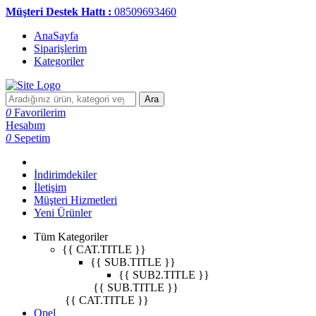
Müşteri Destek Hattı :
08509693460
AnaSayfa
Siparişlerim
Kategoriler
Ara
0
Favorilerim
Hesabım
0
Sepetim
İndirimdekiler
İletişim
Müşteri Hizmetleri
Yeni Ürünler
Tüm Kategoriler
{{ CAT.TITLE }}
{{ SUB.TITLE }}
{{ SUB2.TITLE }}
{{ SUB.TITLE }}
{{ CAT.TITLE }}
Opel