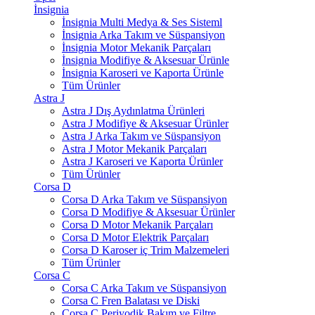
İnsignia
İnsignia Multi Medya & Ses Sisteml
İnsignia Arka Takım ve Süspansiyon
İnsignia Motor Mekanik Parçaları
İnsignia Modifiye & Aksesuar Ürünle
İnsignia Karoseri ve Kaporta Ürünle
Tüm Ürünler
Astra J
Astra J Dış Aydınlatma Ürünleri
Astra J Modifiye & Aksesuar Ürünler
Astra J Arka Takım ve Süspansiyon
Astra J Motor Mekanik Parçaları
Astra J Karoseri ve Kaporta Ürünler
Tüm Ürünler
Corsa D
Corsa D Arka Takım ve Süspansiyon
Corsa D Modifiye & Aksesuar Ürünler
Corsa D Motor Mekanik Parçaları
Corsa D Motor Elektrik Parçaları
Corsa D Karoser iç Trim Malzemeleri
Tüm Ürünler
Corsa C
Corsa C Arka Takım ve Süspansiyon
Corsa C Fren Balatası ve Diski
Corsa C Periyodik Bakım ve Filtre