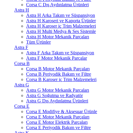
Corsa C Dış Aydınlatma Ürünleri
Astra H
Astra H Arka Takım ve Süspansiyon
Astra H Karoseri ve Kaporta Ürünler
Astra H Karoser iç Trim Malzemeleri
Astra H Multi Medya & Ses Sistemle
Astra H Motor Mekanik Parçaları
Tüm Ürünler
Astra F
Astra F Arka Takım ve Süspansiyon
Astra F Motor Mekanik Parçalar
Corsa B
Corsa B Motor Mekanik Parçaları
Corsa B Periyodik Bakım ve Filtre
Corsa B Karoser iç Trim Malzemeleri
Astra G
Astra G Motor Mekanik Parçaları
Astra G Soğutma ve Radyatör
Astra G Dış Aydınlatma Ürünleri
Corsa E
Corsa E Modifiye & Aksesuar Ürünle
Corsa E Motor Mekanik Parçaları
Corsa E Motor Elektrik Parçaları
Corsa E Periyodik Bakım ve Filtre
Astra K