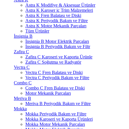
Astra K Modifiye & Aksesuar Ürünler
Astra K Karoser iç Trim Malzemeleri
Astra K Fren Balatası ve Diski
Astra K Periyodik Bakım ve Filtre
Astra K Motor Mekanik Parçaları
Tüm Ürünler
İnsignia B
İnsignia B Motor Elektrik Parçaları
İnsignia B Periyodik Bakım ve Filtr
Zafira C
Zafira C Karoseri ve Kaporta Ürünle
Zafira C Soğutma ve Radyatör
Vectra C
Vectra C Fren Balatası ve Diski
Vectra C Periyodik Bakım ve Filtre
Combo C
Combo C Fren Balatası ve Diski
Motor Mekanik Parçaları
Meriva B
Meriva B Periyodik Bakım ve Filtre
Mokka
Mokka Periyodik Bakım ve Filtre
Mokka Karoseri ve Kaporta Ürünleri
Mokka Motor Mekanik Parçaları