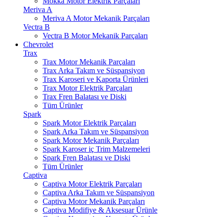
Mokka Motor Elektrik Parçaları
Meriva A
Meriva A Motor Mekanik Parçaları
Vectra B
Vectra B Motor Mekanik Parçaları
Chevrolet
Trax
Trax Motor Mekanik Parçaları
Trax Arka Takım ve Süspansiyon
Trax Karoseri ve Kaporta Ürünleri
Trax Motor Elektrik Parçaları
Trax Fren Balatası ve Diski
Tüm Ürünler
Spark
Spark Motor Elektrik Parçaları
Spark Arka Takım ve Süspansiyon
Spark Motor Mekanik Parçaları
Spark Karoser iç Trim Malzemeleri
Spark Fren Balatası ve Diski
Tüm Ürünler
Captiva
Captiva Motor Elektrik Parçaları
Captiva Arka Takım ve Süspansiyon
Captiva Motor Mekanik Parçaları
Captiva Modifiye & Aksesuar Ürünle