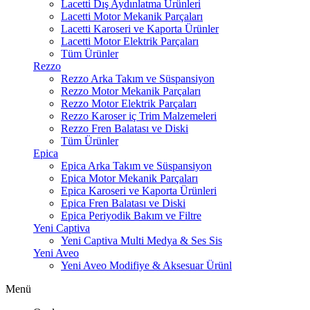
Lacetti Dış Aydınlatma Ürünleri
Lacetti Motor Mekanik Parçaları
Lacetti Karoseri ve Kaporta Ürünler
Lacetti Motor Elektrik Parçaları
Tüm Ürünler
Rezzo
Rezzo Arka Takım ve Süspansiyon
Rezzo Motor Mekanik Parçaları
Rezzo Motor Elektrik Parçaları
Rezzo Karoser iç Trim Malzemeleri
Rezzo Fren Balatası ve Diski
Tüm Ürünler
Epica
Epica Arka Takım ve Süspansiyon
Epica Motor Mekanik Parçaları
Epica Karoseri ve Kaporta Ürünleri
Epica Fren Balatası ve Diski
Epica Periyodik Bakım ve Filtre
Yeni Captiva
Yeni Captiva Multi Medya & Ses Sis
Yeni Aveo
Yeni Aveo Modifiye & Aksesuar Ürünl
Menü