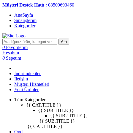
Müşteri Destek Hattı :
08509693460
AnaSayfa
Siparişlerim
Kategoriler
Ara
0
Favorilerim
Hesabım
0
Sepetim
İndirimdekiler
İletişim
Müşteri Hizmetleri
Yeni Ürünler
Tüm Kategoriler
{{ CAT.TITLE }}
{{ SUB.TITLE }}
{{ SUB2.TITLE }}
{{ SUB.TITLE }}
{{ CAT.TITLE }}
Opel