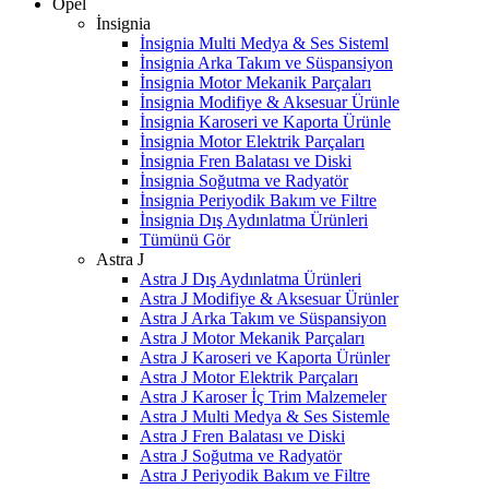
Opel
İnsignia
İnsignia Multi Medya & Ses Sisteml
İnsignia Arka Takım ve Süspansiyon
İnsignia Motor Mekanik Parçaları
İnsignia Modifiye & Aksesuar Ürünle
İnsignia Karoseri ve Kaporta Ürünle
İnsignia Motor Elektrik Parçaları
İnsignia Fren Balatası ve Diski
İnsignia Soğutma ve Radyatör
İnsignia Periyodik Bakım ve Filtre
İnsignia Dış Aydınlatma Ürünleri
Tümünü Gör
Astra J
Astra J Dış Aydınlatma Ürünleri
Astra J Modifiye & Aksesuar Ürünler
Astra J Arka Takım ve Süspansiyon
Astra J Motor Mekanik Parçaları
Astra J Karoseri ve Kaporta Ürünler
Astra J Motor Elektrik Parçaları
Astra J Karoser İç Trim Malzemeler
Astra J Multi Medya & Ses Sistemle
Astra J Fren Balatası ve Diski
Astra J Soğutma ve Radyatör
Astra J Periyodik Bakım ve Filtre