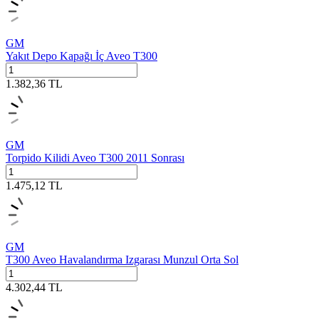
GM
Yakıt Depo Kapağı İç Aveo T300
1.382,36
TL
GM
Torpido Kilidi Aveo T300 2011 Sonrası
1.475,12
TL
GM
T300 Aveo Havalandırma Izgarası Munzul Orta Sol
4.302,44
TL