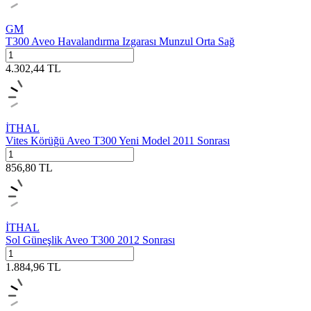
GM
T300 Aveo Havalandırma Izgarası Munzul Orta Sağ
4.302,44
TL
İTHAL
Vites Körüğü Aveo T300 Yeni Model 2011 Sonrası
856,80
TL
İTHAL
Sol Güneşlik Aveo T300 2012 Sonrası
1.884,96
TL