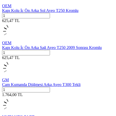
OEM
Kapı Kolu İç Ön Arka Sol Aveo T250 Kromlu
625,47
TL
OEM
Kapı Kolu İç Ön Arka Sağ Aveo T250 2009 Sonrası Kromlu
625,47
TL
GM
Cam Kumanda Düğmesi Arka Aveo T300 Tekli
1.764,00
TL