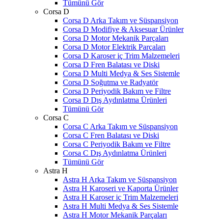
Tümünü Gör
Corsa D
Corsa D Arka Takım ve Süspansiyon
Corsa D Modifiye & Aksesuar Ürünler
Corsa D Motor Mekanik Parçaları
Corsa D Motor Elektrik Parçaları
Corsa D Karoser iç Trim Malzemeleri
Corsa D Fren Balatası ve Diski
Corsa D Multi Medya & Ses Sistemle
Corsa D Soğutma ve Radyatör
Corsa D Periyodik Bakım ve Filtre
Corsa D Dış Aydınlatma Ürünleri
Tümünü Gör
Corsa C
Corsa C Arka Takım ve Süspansiyon
Corsa C Fren Balatası ve Diski
Corsa C Periyodik Bakım ve Filtre
Corsa C Dış Aydınlatma Ürünleri
Tümünü Gör
Astra H
Astra H Arka Takım ve Süspansiyon
Astra H Karoseri ve Kaporta Ürünler
Astra H Karoser iç Trim Malzemeleri
Astra H Multi Medya & Ses Sistemle
Astra H Motor Mekanik Parçaları