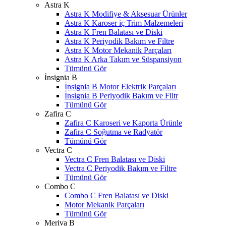
Astra K
Astra K Modifiye & Aksesuar Ürünler
Astra K Karoser iç Trim Malzemeleri
Astra K Fren Balatası ve Diski
Astra K Periyodik Bakım ve Filtre
Astra K Motor Mekanik Parçaları
Astra K Arka Takım ve Süspansiyon
Tümünü Gör
İnsignia B
İnsignia B Motor Elektrik Parçaları
İnsignia B Periyodik Bakım ve Filtr
Tümünü Gör
Zafira C
Zafira C Karoseri ve Kaporta Ürünle
Zafira C Soğutma ve Radyatör
Tümünü Gör
Vectra C
Vectra C Fren Balatası ve Diski
Vectra C Periyodik Bakım ve Filtre
Tümünü Gör
Combo C
Combo C Fren Balatası ve Diski
Motor Mekanik Parçaları
Tümünü Gör
Meriva B