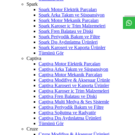
W
h
t
s
a
p
p
D
e
s
t
e
H
a
t
t
Spark
Spark Motor Elektrik Parçaları
Spark Arka Takım ve Süspansiyon
Spark Motor Mekanik Parçaları
Spark Karoser iç Trim Malzemeleri
Spark Fren Balatası ve Diski
Spark Periyodik Bakım ve Filtre
Spark Dış Aydınlatma Ürünleri
Spark Karoseri ve Kaporta Ürünler
Tümünü Gör
Captiva
Captiva Motor Elektrik Parçaları
Captiva Arka Takım ve Süspansiyon
Captiva Motor Mekanik Parçaları
Captiva Modifiye & Aksesuar Ürünle
Captiva Karoseri ve Kaporta Ürünler
Captiva Karoser iç Trim Malzemeleri
Captiva Fren Balatası ve Diski
Captiva Multi Medya & Ses Sistemle
Captiva Periyodik Bakım ve Filtre
Captiva Soğutma ve Radyatör
Captiva Dış Aydınlatma Ürünleri
Tümünü Gör
Cruze
Cruze Modifiye & Aksesuar Ürünleri