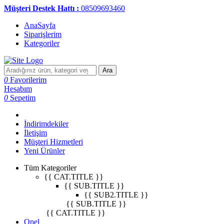
Müşteri Destek Hattı :
08509693460
AnaSayfa
Siparişlerim
Kategoriler
Ara
0
Favorilerim
Hesabım
0
Sepetim
İndirimdekiler
İletişim
Müşteri Hizmetleri
Yeni Ürünler
Tüm Kategoriler
{{ CAT.TITLE }}
{{ SUB.TITLE }}
{{ SUB2.TITLE }}
{{ SUB.TITLE }}
{{ CAT.TITLE }}
Opel