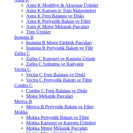
Astra K Modifiye & Aksesuar Ürünler
Astra K Karoser iç Trim Malzemeleri
Astra K Fren Balatası ve Diski
Astra K Periyodik Bakım ve Filtre
Astra K Motor Mekanik Parçaları
Tüm Ürünler
İnsignia B
İnsignia B Motor Elektrik Parçaları
İnsignia B Periyodik Bakım ve Filtr
Zafira C
Zafira C Karoseri ve Kaporta Ürünle
Zafira C Soğutma ve Radyatör
Vectra C
Vectra C Fren Balatası ve Diski
Vectra C Periyodik Bakım ve Filtre
Combo C
Combo C Fren Balatası ve Diski
Motor Mekanik Parçaları
Meriva B
Meriva B Periyodik Bakım ve Filtre
Mokka
Mokka Periyodik Bakım ve Filtre
Mokka Karoseri ve Kaporta Ürünleri
Mokka Motor Mekanik Parçaları