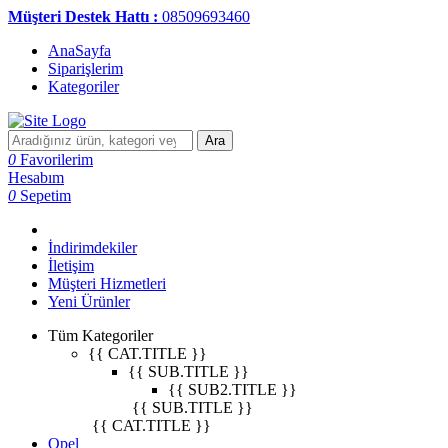
Müşteri Destek Hattı :
08509693460
AnaSayfa
Siparişlerim
Kategoriler
Ara
0
Favorilerim
Hesabım
0
Sepetim
İndirimdekiler
İletişim
Müşteri Hizmetleri
Yeni Ürünler
Tüm Kategoriler
{{ CAT.TITLE }}
{{ SUB.TITLE }}
{{ SUB2.TITLE }}
{{ SUB.TITLE }}
{{ CAT.TITLE }}
Opel