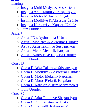
İnsignia
İnsignia Multi Medya & Ses Sisteml
İnsignia Arka Takım ve Süspansiyon
İnsignia Motor Mekanik Parçaları
İnsignia Modifiye & Aksesuar Ürünle
İnsignia Karoseri ve Kaporta Ürünle
Tüm Ürünler
Astra J
Astra J Dış Aydınlatma Ürünleri
Astra J Modifiye & Aksesuar Ürünler
Astra J Arka Takım ve Süspansiyon
Astra J Motor Mekanik Parçaları
Astra J Karoseri ve Kaporta Ürünler
Tüm Ürünler
Corsa D
Corsa D Arka Takım ve Süspansiyon
Corsa D Modifiye & Aksesuar Ürünler
Corsa D Motor Mekanik Parçaları
Corsa D Motor Elektrik Parçaları
Corsa D Karoser iç Trim Malzemeleri
Tüm Ürünler
Corsa C
Corsa C Arka Takım ve Süspansiyon
Corsa C Fren Balatası ve Diski
Corsa C Periyodik Bakım ve Filtre