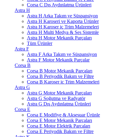
Corsa C Dış Aydınlatma Ürünleri
Astra H
Astra H Arka Takım ve Süspansiyon
Astra H Karoseri ve Kaporta Ürünler
Astra H Karoser iç Trim Malzemeleri
Astra H Multi Medya & Ses Sistemle
Astra H Motor Mekanik Parçaları
Tüm Ürünler
Astra F
Astra F Arka Takım ve Süspansiyon
Astra F Motor Mekanik Parçalar
Corsa B
Corsa B Motor Mekanik Parçaları
Corsa B Periyodik Bakım ve Filtre
Corsa B Karoser iç Trim Malzemeleri
Astra G
Astra G Motor Mekanik Parçaları
Astra G Soğutma ve Radyatör
Astra G Dış Aydınlatma Ürünleri
Corsa E
Corsa E Modifiye & Aksesuar Ürünle
Corsa E Motor Mekanik Parçaları
Corsa E Motor Elektrik Parçaları
Corsa E Periyodik Bakım ve Filtre
Astra K