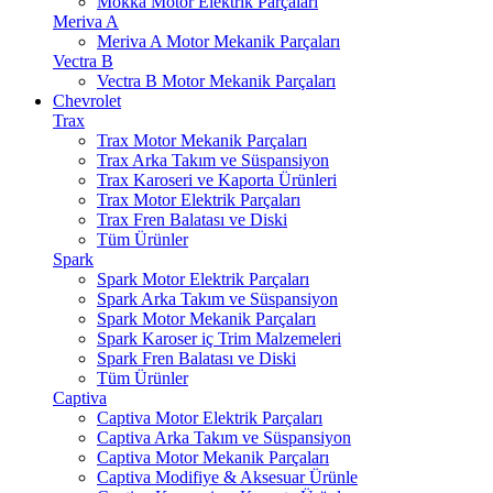
Mokka Motor Elektrik Parçaları
Meriva A
Meriva A Motor Mekanik Parçaları
Vectra B
Vectra B Motor Mekanik Parçaları
Chevrolet
Trax
Trax Motor Mekanik Parçaları
Trax Arka Takım ve Süspansiyon
Trax Karoseri ve Kaporta Ürünleri
Trax Motor Elektrik Parçaları
Trax Fren Balatası ve Diski
Tüm Ürünler
Spark
Spark Motor Elektrik Parçaları
Spark Arka Takım ve Süspansiyon
Spark Motor Mekanik Parçaları
Spark Karoser iç Trim Malzemeleri
Spark Fren Balatası ve Diski
Tüm Ürünler
Captiva
Captiva Motor Elektrik Parçaları
Captiva Arka Takım ve Süspansiyon
Captiva Motor Mekanik Parçaları
Captiva Modifiye & Aksesuar Ürünle