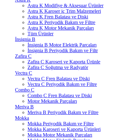
Astra K Modifiye & Aksesuar Ürünler
Astra K Karoser iç Trim Malzemeleri
Astra K Fren Balatası ve Diski
Astra K Periyodik Bakım ve Filtre
Astra K Motor Mekanik Parçaları
Tüm Ürünler
İnsignia B
İnsignia B Motor Elektrik Parçaları
İnsignia B Periyodik Bakım ve Filtr
Zafira C
Zafira C Karoseri ve Kaporta Ürünle
Zafira C Soğutma ve Radyatör
Vectra C
Vectra C Fren Balatası ve Diski
Vectra C Periyodik Bakım ve Filtre
Combo C
Combo C Fren Balatası ve Diski
Motor Mekanik Parçaları
Meriva B
Meriva B Periyodik Bakım ve Filtre
Mokka
Mokka Periyodik Bakım ve Filtre
Mokka Karoseri ve Kaporta Ürünleri
Mokka Motor Mekanik Parçaları