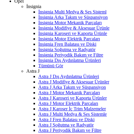
Opel
İnsignia
İnsignia Multi Medya & Ses Sisteml
İnsignia Arka Takım ve Süspansiyon
İnsignia Motor Mekanik Parçaları
İnsignia Modifiye & Aksesuar Ürünle
İnsignia Karoseri ve Kaporta Ürünle
İnsignia Motor Elektrik Parçaları
İnsignia Fren Balatası ve Diski
İnsignia Soğutma ve Radyatör
İnsignia Periyodik Bakım ve Filtre
İnsignia Dış Aydınlatma Ürünleri
Tümünü Gör
Astra J
Astra J Dış Aydınlatma Ürünleri
Astra J Modifiye & Aksesuar Ürünler
Astra J Arka Takım ve Süspansiyon
Astra J Motor Mekanik Parçaları
Astra J Karoseri ve Kaporta Ürünler
Astra J Motor Elektrik Parçaları
Astra J Karoser İç Trim Malzemeler
Astra J Multi Medya & Ses Sistemle
Astra J Fren Balatası ve Diski
Astra J Soğutma ve Radyatör
Astra J Periyodik Bakım ve Filtre