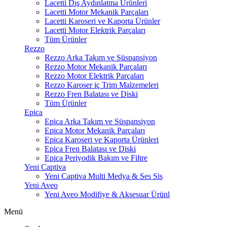
Lacetti Dış Aydınlatma Ürünleri
Lacetti Motor Mekanik Parçaları
Lacetti Karoseri ve Kaporta Ürünler
Lacetti Motor Elektrik Parçaları
Tüm Ürünler
Rezzo
Rezzo Arka Takım ve Süspansiyon
Rezzo Motor Mekanik Parçaları
Rezzo Motor Elektrik Parçaları
Rezzo Karoser iç Trim Malzemeleri
Rezzo Fren Balatası ve Diski
Tüm Ürünler
Epica
Epica Arka Takım ve Süspansiyon
Epica Motor Mekanik Parçaları
Epica Karoseri ve Kaporta Ürünleri
Epica Fren Balatası ve Diski
Epica Periyodik Bakım ve Filtre
Yeni Captiva
Yeni Captiva Multi Medya & Ses Sis
Yeni Aveo
Yeni Aveo Modifiye & Aksesuar Ürünl
Menü