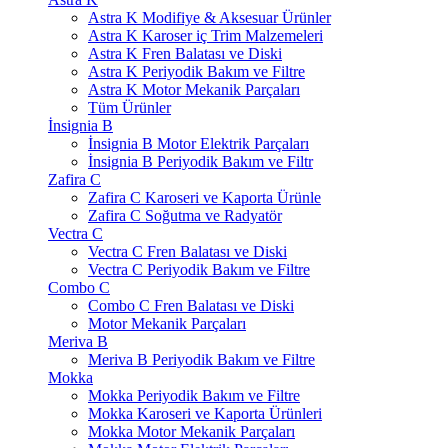
Astra K Modifiye & Aksesuar Ürünler
Astra K Karoser iç Trim Malzemeleri
Astra K Fren Balatası ve Diski
Astra K Periyodik Bakım ve Filtre
Astra K Motor Mekanik Parçaları
Tüm Ürünler
İnsignia B
İnsignia B Motor Elektrik Parçaları
İnsignia B Periyodik Bakım ve Filtr
Zafira C
Zafira C Karoseri ve Kaporta Ürünle
Zafira C Soğutma ve Radyatör
Vectra C
Vectra C Fren Balatası ve Diski
Vectra C Periyodik Bakım ve Filtre
Combo C
Combo C Fren Balatası ve Diski
Motor Mekanik Parçaları
Meriva B
Meriva B Periyodik Bakım ve Filtre
Mokka
Mokka Periyodik Bakım ve Filtre
Mokka Karoseri ve Kaporta Ürünleri
Mokka Motor Mekanik Parçaları