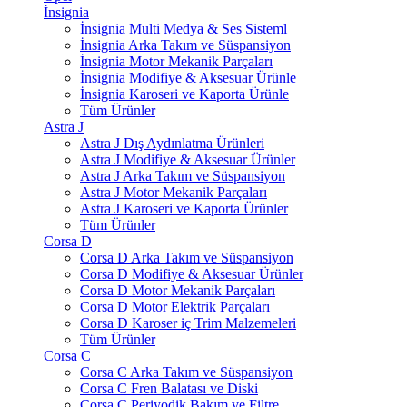
İnsignia
İnsignia Multi Medya & Ses Sisteml
İnsignia Arka Takım ve Süspansiyon
İnsignia Motor Mekanik Parçaları
İnsignia Modifiye & Aksesuar Ürünle
İnsignia Karoseri ve Kaporta Ürünle
Tüm Ürünler
Astra J
Astra J Dış Aydınlatma Ürünleri
Astra J Modifiye & Aksesuar Ürünler
Astra J Arka Takım ve Süspansiyon
Astra J Motor Mekanik Parçaları
Astra J Karoseri ve Kaporta Ürünler
Tüm Ürünler
Corsa D
Corsa D Arka Takım ve Süspansiyon
Corsa D Modifiye & Aksesuar Ürünler
Corsa D Motor Mekanik Parçaları
Corsa D Motor Elektrik Parçaları
Corsa D Karoser iç Trim Malzemeleri
Tüm Ürünler
Corsa C
Corsa C Arka Takım ve Süspansiyon
Corsa C Fren Balatası ve Diski
Corsa C Periyodik Bakım ve Filtre