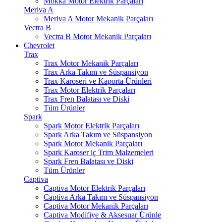
Mokka Motor Elektrik Parçaları
Meriva A
Meriva A Motor Mekanik Parçaları
Vectra B
Vectra B Motor Mekanik Parçaları
Chevrolet
Trax
Trax Motor Mekanik Parçaları
Trax Arka Takım ve Süspansiyon
Trax Karoseri ve Kaporta Ürünleri
Trax Motor Elektrik Parçaları
Trax Fren Balatası ve Diski
Tüm Ürünler
Spark
Spark Motor Elektrik Parçaları
Spark Arka Takım ve Süspansiyon
Spark Motor Mekanik Parçaları
Spark Karoser iç Trim Malzemeleri
Spark Fren Balatası ve Diski
Tüm Ürünler
Captiva
Captiva Motor Elektrik Parçaları
Captiva Arka Takım ve Süspansiyon
Captiva Motor Mekanik Parçaları
Captiva Modifiye & Aksesuar Ürünle