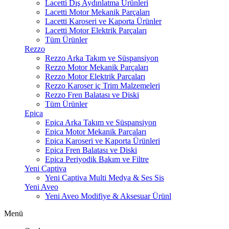
Lacetti Dış Aydınlatma Ürünleri
Lacetti Motor Mekanik Parçaları
Lacetti Karoseri ve Kaporta Ürünler
Lacetti Motor Elektrik Parçaları
Tüm Ürünler
Rezzo
Rezzo Arka Takım ve Süspansiyon
Rezzo Motor Mekanik Parçaları
Rezzo Motor Elektrik Parçaları
Rezzo Karoser iç Trim Malzemeleri
Rezzo Fren Balatası ve Diski
Tüm Ürünler
Epica
Epica Arka Takım ve Süspansiyon
Epica Motor Mekanik Parçaları
Epica Karoseri ve Kaporta Ürünleri
Epica Fren Balatası ve Diski
Epica Periyodik Bakım ve Filtre
Yeni Captiva
Yeni Captiva Multi Medya & Ses Sis
Yeni Aveo
Yeni Aveo Modifiye & Aksesuar Ürünl
Menü