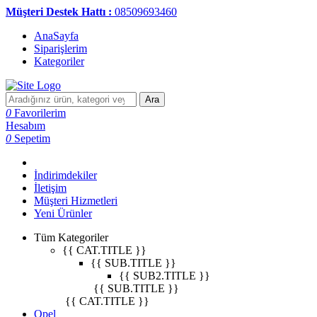
Müşteri Destek Hattı :
08509693460
AnaSayfa
Siparişlerim
Kategoriler
Ara
0
Favorilerim
Hesabım
0
Sepetim
İndirimdekiler
İletişim
Müşteri Hizmetleri
Yeni Ürünler
Tüm Kategoriler
{{ CAT.TITLE }}
{{ SUB.TITLE }}
{{ SUB2.TITLE }}
{{ SUB.TITLE }}
{{ CAT.TITLE }}
Opel