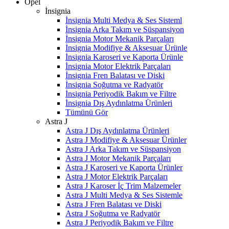
Opel
İnsignia
İnsignia Multi Medya & Ses Sisteml
İnsignia Arka Takım ve Süspansiyon
İnsignia Motor Mekanik Parçaları
İnsignia Modifiye & Aksesuar Ürünle
İnsignia Karoseri ve Kaporta Ürünle
İnsignia Motor Elektrik Parçaları
İnsignia Fren Balatası ve Diski
İnsignia Soğutma ve Radyatör
İnsignia Periyodik Bakım ve Filtre
İnsignia Dış Aydınlatma Ürünleri
Tümünü Gör
Astra J
Astra J Dış Aydınlatma Ürünleri
Astra J Modifiye & Aksesuar Ürünler
Astra J Arka Takım ve Süspansiyon
Astra J Motor Mekanik Parçaları
Astra J Karoseri ve Kaporta Ürünler
Astra J Motor Elektrik Parçaları
Astra J Karoser İç Trim Malzemeler
Astra J Multi Medya & Ses Sistemle
Astra J Fren Balatası ve Diski
Astra J Soğutma ve Radyatör
Astra J Periyodik Bakım ve Filtre