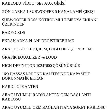
KABLOLU VİDEO- SES AUX GİRİŞİ
2 ÖN 2 ARKA 1 SUBWOOFER 5 KANAL AMFİ ÇIKIŞI
SUBWOOFER BASS KOTROL MULTİMEDYA EKRANI
ÜZERİNDEN
RADYO RDS
EKRAN ARKA PLANI DEĞİŞTİREBİLME
ARAÇ LOGO İLE AÇILIM, LOGO DEĞİŞTİREBİLME
GRAFİK EQUALIZER ve LOUD
HIGH DEFINITION 1024*600 ÇÖZÜNÜRLÜK
16:9 HASSAS İ-PHONE KALİTESİNDE KAPASİTİF
DOKUNMATİK EKRAN
HARİCİ GPS ANTEN
ARAÇ UYUMLU RADİO ANTEN OEM BAĞLANTI
KABLOSU
ARAÇ UYUMLU OEM BAĞLANTI ANA SOKET KABLOSU