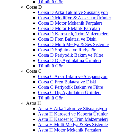
Tümünü Gör
Corsa D
Corsa D Arka Takım ve Süspansiyon
Corsa D Modifiye & Aksesuar Ürünler
Corsa D Motor Mekanik Parçaları
Corsa D Motor Elektrik Parçaları
Corsa D Karoser iç Trim Malzemeleri
Corsa D Fren Balatası ve Diski
Corsa D Multi Medya & Ses Sistemle
Corsa D Soğutma ve Radyatör
Corsa D Periyodik Bakım ve Filtre
Corsa D Dış Aydınlatma Ürünleri
Tümünü Gör
Corsa C
Corsa C Arka Takım ve Süspansiyon
Corsa C Fren Balatası ve Diski
Corsa C Periyodik Bakım ve Filtre
Corsa C Dış Aydınlatma Ürünleri
Tümünü Gör
Astra H
Astra H Arka Takım ve Süspansiyon
Astra H Karoseri ve Kaporta Ürünler
Astra H Karoser iç Trim Malzemeleri
Astra H Multi Medya & Ses Sistemle
Astra H Motor Mekanik Parçaları