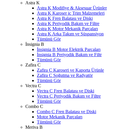
Astra K
Astra K Modifiye & Aksesuar Ürünler
Astra K Karoser iç Trim Malzemeleri
Astra K Fren Balatası ve Diski
Astra K Periyodik Bakım ve Filtre
Astra K Motor Mekanik Parçaları
Astra K Arka Takım ve Süspansiyon
Tümünü Gör
İnsignia B
İnsignia B Motor Elektrik Parçaları
İnsignia B Periyodik Bakım ve Filtr
Tümünü Gör
Zafira C
Zafira C Karoseri ve Kaporta Ürünle
Zafira C Soğutma ve Radyatör
Tümünü Gör
Vectra C
Vectra C Fren Balatası ve Diski
Vectra C Periyodik Bakım ve Filtre
Tümünü Gör
Combo C
Combo C Fren Balatası ve Diski
Motor Mekanik Parçaları
Tümünü Gör
Meriva B