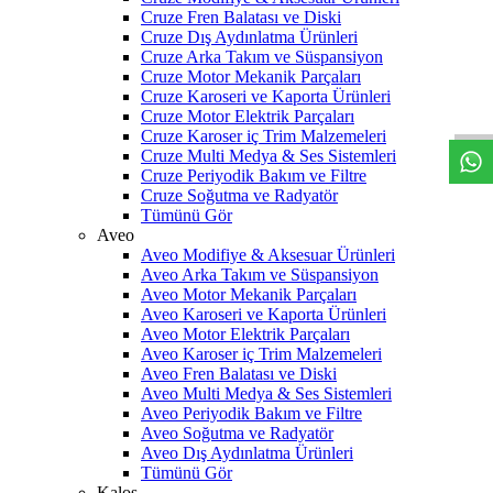
Cruze Fren Balatası ve Diski
Cruze Dış Aydınlatma Ürünleri
Cruze Arka Takım ve Süspansiyon
W
h
t
s
a
p
p
D
e
s
t
e
H
a
t
t
Cruze Motor Mekanik Parçaları
Cruze Karoseri ve Kaporta Ürünleri
Cruze Motor Elektrik Parçaları
Cruze Karoser iç Trim Malzemeleri
Cruze Multi Medya & Ses Sistemleri
Cruze Periyodik Bakım ve Filtre
Cruze Soğutma ve Radyatör
Tümünü Gör
Aveo
Aveo Modifiye & Aksesuar Ürünleri
Aveo Arka Takım ve Süspansiyon
Aveo Motor Mekanik Parçaları
Aveo Karoseri ve Kaporta Ürünleri
Aveo Motor Elektrik Parçaları
Aveo Karoser iç Trim Malzemeleri
Aveo Fren Balatası ve Diski
Aveo Multi Medya & Ses Sistemleri
Aveo Periyodik Bakım ve Filtre
Aveo Soğutma ve Radyatör
Aveo Dış Aydınlatma Ürünleri
Tümünü Gör
Kalos