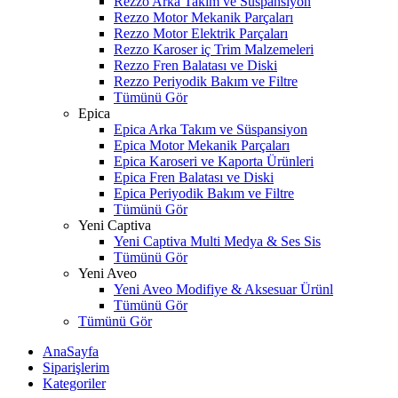
Rezzo Arka Takım ve Süspansiyon
Rezzo Motor Mekanik Parçaları
Rezzo Motor Elektrik Parçaları
Rezzo Karoser iç Trim Malzemeleri
Rezzo Fren Balatası ve Diski
Rezzo Periyodik Bakım ve Filtre
Tümünü Gör
Epica
Epica Arka Takım ve Süspansiyon
Epica Motor Mekanik Parçaları
Epica Karoseri ve Kaporta Ürünleri
Epica Fren Balatası ve Diski
Epica Periyodik Bakım ve Filtre
Tümünü Gör
Yeni Captiva
Yeni Captiva Multi Medya & Ses Sis
Tümünü Gör
Yeni Aveo
Yeni Aveo Modifiye & Aksesuar Ürünl
Tümünü Gör
Tümünü Gör
AnaSayfa
Siparişlerim
Kategoriler