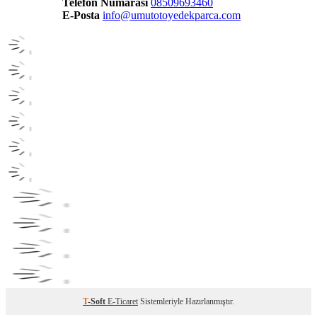
Telefon Numarası
08509693460
E-Posta
info@umutotoyedekparca.com
T
-Soft
E-Ticaret
Sistemleriyle Hazırlanmıştır.