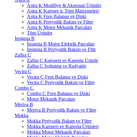
Astra K Modifiye & Aksesuar Ürünler
Astra K Karoser iç Trim Malzemeleri
Astra K Fren Balatası ve Diski
Astra K Periyodik Bakım ve Filtre
Astra K Motor Mekanik Parçaları
Tüm Ürünler
İnsignia B
İnsignia B Motor Elektrik Parçaları
İnsignia B Periyodik Bakım ve Filtr
Zafira C
Zafira C Karoseri ve Kaporta Ürünle
Zafira C Soğutma ve Radyatör
Vectra C
Vectra C Fren Balatası ve Diski
Vectra C Periyodik Bakım ve Filtre
Combo C
Combo C Fren Balatası ve Diski
Motor Mekanik Parçaları
Meriva B
Meriva B Periyodik Bakım ve Filtre
Mokka
Mokka Periyodik Bakım ve Filtre
Mokka Karoseri ve Kaporta Ürünleri
Mokka Motor Mekanik Parçaları