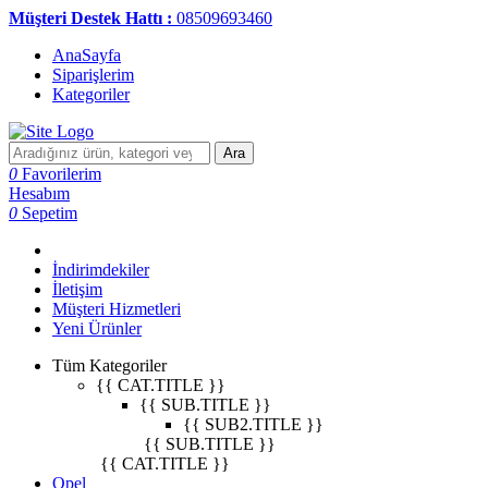
Müşteri Destek Hattı :
08509693460
AnaSayfa
Siparişlerim
Kategoriler
Ara
0
Favorilerim
Hesabım
0
Sepetim
İndirimdekiler
İletişim
Müşteri Hizmetleri
Yeni Ürünler
Tüm Kategoriler
{{ CAT.TITLE }}
{{ SUB.TITLE }}
{{ SUB2.TITLE }}
{{ SUB.TITLE }}
{{ CAT.TITLE }}
Opel