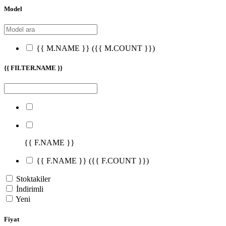
Model
{{ M.NAME }}
({{ M.COUNT }})
{{ FILTER.NAME }}
{{ F.NAME }}
{{ F.NAME }}
({{ F.COUNT }})
Stoktakiler
İndirimli
Yeni
Fiyat