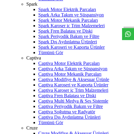
Spark
W
h
t
s
a
p
p
D
e
s
t
e
H
a
t
t
Spark Motor Elektrik Parçaları
Spark Arka Takım ve Süspansiyon
Spark Motor Mekanik Parçaları
Spark Karoser iç Trim Malzemeleri
Spark Fren Balatası ve Diski
Spark Periyodik Bakım ve Filtre
Spark Dış Aydınlatma Ürünleri
Spark Karoseri ve Kaporta Ürünler
Tümünü Gör
Captiva
Captiva Motor Elektrik Parçaları
Captiva Arka Takım ve Süspansiyon
Captiva Motor Mekanik Parçaları
Captiva Modifiye & Aksesuar Ürünle
Captiva Karoseri ve Kaporta Ürünler
Captiva Karoser iç Trim Malzemeleri
Captiva Fren Balatası ve Diski
Captiva Multi Medya & Ses Sistemle
Captiva Periyodik Bakım ve Filtre
Captiva Soğutma ve Radyatör
Captiva Dış Aydınlatma Ürünleri
Tümünü Gör
Cruze
Cruze Modifiye & Aksesuar Ürünleri