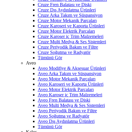
Cruze Fren Balatası ve Diski
Cruze Dış Aydınlatma Ürünleri
Cruze Arka Takım ve Süspansiyon
Cruze Motor Mekanik Parçaları
Cruze Karoseri ve Kaporta Ürünleri
Cruze Motor Elektrik Parçaları
Cruze Karoser iç Trim Malzemeleri
Cruze Multi Medya & Ses Sistemleri
Cruze Periyodik Bakım ve Filtre
Cruze Soğutma ve Radyatör
Tümünü Gör
Aveo
Aveo Modifiye & Aksesuar Ürünleri
Aveo Arka Takım ve Süspansiyon
Aveo Motor Mekanik Parçaları
Aveo Karoseri ve Kaporta Ürünleri
Aveo Motor Elektrik Parçaları
Aveo Karoser iç Trim Malzemeleri
Aveo Fren Balatası ve Diski
Aveo Multi Medya & Ses Sistemleri
Aveo Periyodik Bakım ve Filtre
Aveo Soğutma ve Radyatör
Aveo Dış Aydınlatma Ürünleri
Tümünü Gör
Kalos