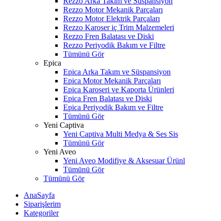
Rezzo Arka Takım ve Süspansiyon
Rezzo Motor Mekanik Parçaları
Rezzo Motor Elektrik Parçaları
Rezzo Karoser iç Trim Malzemeleri
Rezzo Fren Balatası ve Diski
Rezzo Periyodik Bakım ve Filtre
Tümünü Gör
Epica
Epica Arka Takım ve Süspansiyon
Epica Motor Mekanik Parçaları
Epica Karoseri ve Kaporta Ürünleri
Epica Fren Balatası ve Diski
Epica Periyodik Bakım ve Filtre
Tümünü Gör
Yeni Captiva
Yeni Captiva Multi Medya & Ses Sis
Tümünü Gör
Yeni Aveo
Yeni Aveo Modifiye & Aksesuar Ürünl
Tümünü Gör
Tümünü Gör
AnaSayfa
Siparişlerim
Kategoriler