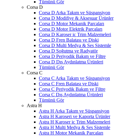
Tümünü Gör
Corsa D
Corsa D Arka Takım ve Süspansiyon
Corsa D Modifiye & Aksesuar Ürünler
Corsa D Motor Mekanik Parçaları
Corsa D Motor Elektrik Parçaları
Corsa D Karoser iç Trim Malzemeleri
Corsa D Fren Balatası ve Diski
Corsa D Multi Medya & Ses Sistemle
Corsa D Soğutma ve Radyatör
Corsa D Periyodik Bakım ve Filtre
Corsa D Dış Aydınlatma Ürünleri
Tümünü Gör
Corsa C
Corsa C Arka Takım ve Süspansiyon
Corsa C Fren Balatası ve Diski
Corsa C Periyodik Bakım ve Filtre
Corsa C Dış Aydınlatma Ürünleri
Tümünü Gör
Astra H
Astra H Arka Takım ve Süspansiyon
Astra H Karoseri ve Kaporta Ürünler
Astra H Karoser iç Trim Malzemeleri
Astra H Multi Medya & Ses Sistemle
Astra H Motor Mekanik Parçaları