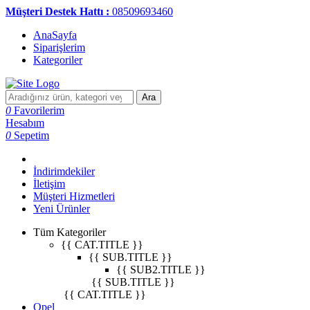
Müşteri Destek Hattı :
08509693460
AnaSayfa
Siparişlerim
Kategoriler
Ara
0
Favorilerim
Hesabım
0
Sepetim
İndirimdekiler
İletişim
Müşteri Hizmetleri
Yeni Ürünler
Tüm Kategoriler
{{ CAT.TITLE }}
{{ SUB.TITLE }}
{{ SUB2.TITLE }}
{{ SUB.TITLE }}
{{ CAT.TITLE }}
Opel