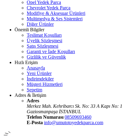
Opel Yedek Parça
Chevrolet Yedek Parça
Modifiye & Aksesuar Ürünleri
Multimedya & Ses Sistemleri
Diğer Ürünler
Önemli Bilgiler
Teslimat Koşulları
Üyelik Sözleşmesi
Satış Sözleşmesi
Garanti ve İade Koşulları
Gizlilik ve Güvenlik
Hızlı Erişim
Anasayfa
Yeni Ürünler
İndirimdekiler
Müşteri Hizmetleri
Sepetim
Adres & İletişim
Adres
Merkez Mah. Kehribarcı Sk. No: 33 A Kapı No: 1
Gaziosmanpaşa İSTANBUL
Telefon Numarası
08509693460
E-Posta
info@umutotoyedekparca.com