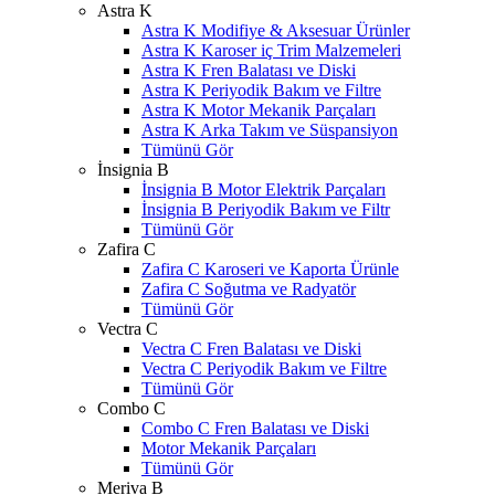
Astra K
Astra K Modifiye & Aksesuar Ürünler
Astra K Karoser iç Trim Malzemeleri
Astra K Fren Balatası ve Diski
Astra K Periyodik Bakım ve Filtre
Astra K Motor Mekanik Parçaları
Astra K Arka Takım ve Süspansiyon
Tümünü Gör
İnsignia B
İnsignia B Motor Elektrik Parçaları
İnsignia B Periyodik Bakım ve Filtr
Tümünü Gör
Zafira C
Zafira C Karoseri ve Kaporta Ürünle
Zafira C Soğutma ve Radyatör
Tümünü Gör
Vectra C
Vectra C Fren Balatası ve Diski
Vectra C Periyodik Bakım ve Filtre
Tümünü Gör
Combo C
Combo C Fren Balatası ve Diski
Motor Mekanik Parçaları
Tümünü Gör
Meriva B