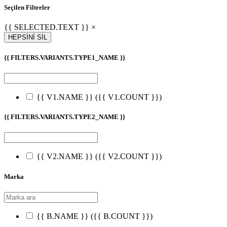
Seçilen Filtreler
{{ SELECTED.TEXT }} ×
HEPSİNİ SİL
{{ FILTERS.VARIANTS.TYPE1_NAME }}
{{ V1.NAME }}
({{ V1.COUNT }})
{{ FILTERS.VARIANTS.TYPE2_NAME }}
{{ V2.NAME }}
({{ V2.COUNT }})
Marka
{{ B.NAME }}
({{ B.COUNT }})