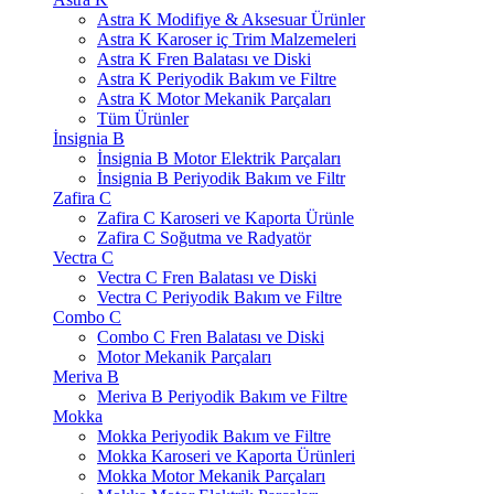
Astra K Modifiye & Aksesuar Ürünler
Astra K Karoser iç Trim Malzemeleri
Astra K Fren Balatası ve Diski
Astra K Periyodik Bakım ve Filtre
Astra K Motor Mekanik Parçaları
Tüm Ürünler
İnsignia B
İnsignia B Motor Elektrik Parçaları
İnsignia B Periyodik Bakım ve Filtr
Zafira C
Zafira C Karoseri ve Kaporta Ürünle
Zafira C Soğutma ve Radyatör
Vectra C
Vectra C Fren Balatası ve Diski
Vectra C Periyodik Bakım ve Filtre
Combo C
Combo C Fren Balatası ve Diski
Motor Mekanik Parçaları
Meriva B
Meriva B Periyodik Bakım ve Filtre
Mokka
Mokka Periyodik Bakım ve Filtre
Mokka Karoseri ve Kaporta Ürünleri
Mokka Motor Mekanik Parçaları