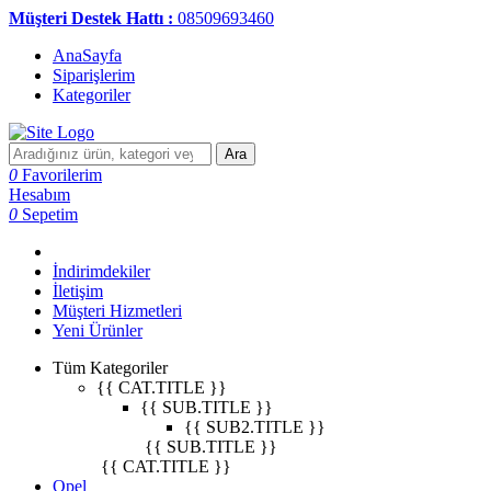
Müşteri Destek Hattı :
08509693460
AnaSayfa
Siparişlerim
Kategoriler
Ara
0
Favorilerim
Hesabım
0
Sepetim
İndirimdekiler
İletişim
Müşteri Hizmetleri
Yeni Ürünler
Tüm Kategoriler
{{ CAT.TITLE }}
{{ SUB.TITLE }}
{{ SUB2.TITLE }}
{{ SUB.TITLE }}
{{ CAT.TITLE }}
Opel