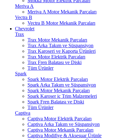
Mokka Motor Elektrik Parçaları
Meriva A
Meriva A Motor Mekanik Parçaları
Vectra B
Vectra B Motor Mekanik Parçaları
Chevrolet
Trax
Trax Motor Mekanik Parçaları
Trax Arka Takım ve Süspansiyon
Trax Karoseri ve Kaporta Ürünleri
Trax Motor Elektrik Parçaları
Trax Fren Balatası ve Diski
Tüm Ürünler
Spark
Spark Motor Elektrik Parçaları
Spark Arka Takım ve Süspansiyon
Spark Motor Mekanik Parçaları
Spark Karoser iç Trim Malzemeleri
Spark Fren Balatası ve Diski
Tüm Ürünler
Captiva
Captiva Motor Elektrik Parçaları
Captiva Arka Takım ve Süspansiyon
Captiva Motor Mekanik Parçaları
Captiva Modifiye & Aksesuar Ürünle