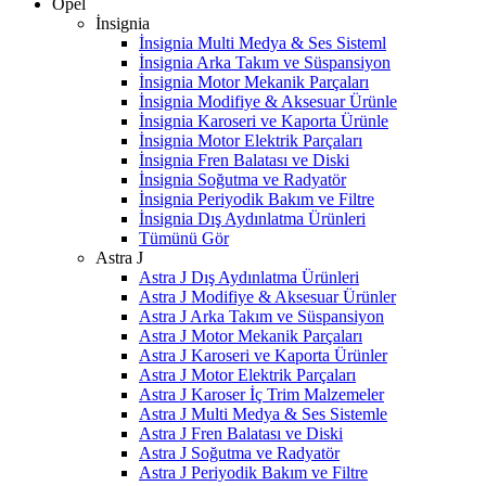
Opel
İnsignia
İnsignia Multi Medya & Ses Sisteml
İnsignia Arka Takım ve Süspansiyon
İnsignia Motor Mekanik Parçaları
İnsignia Modifiye & Aksesuar Ürünle
İnsignia Karoseri ve Kaporta Ürünle
İnsignia Motor Elektrik Parçaları
İnsignia Fren Balatası ve Diski
İnsignia Soğutma ve Radyatör
İnsignia Periyodik Bakım ve Filtre
İnsignia Dış Aydınlatma Ürünleri
Tümünü Gör
Astra J
Astra J Dış Aydınlatma Ürünleri
Astra J Modifiye & Aksesuar Ürünler
Astra J Arka Takım ve Süspansiyon
Astra J Motor Mekanik Parçaları
Astra J Karoseri ve Kaporta Ürünler
Astra J Motor Elektrik Parçaları
Astra J Karoser İç Trim Malzemeler
Astra J Multi Medya & Ses Sistemle
Astra J Fren Balatası ve Diski
Astra J Soğutma ve Radyatör
Astra J Periyodik Bakım ve Filtre