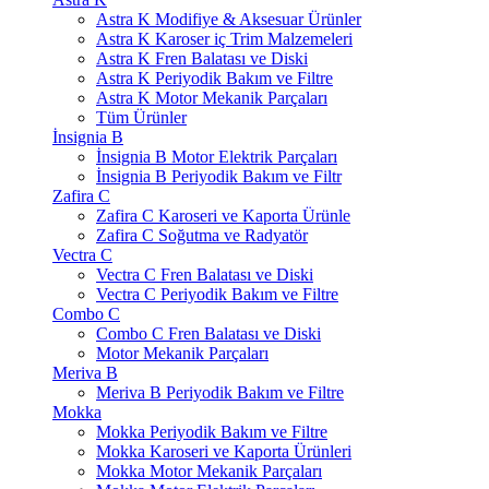
Astra K Modifiye & Aksesuar Ürünler
Astra K Karoser iç Trim Malzemeleri
Astra K Fren Balatası ve Diski
Astra K Periyodik Bakım ve Filtre
Astra K Motor Mekanik Parçaları
Tüm Ürünler
İnsignia B
İnsignia B Motor Elektrik Parçaları
İnsignia B Periyodik Bakım ve Filtr
Zafira C
Zafira C Karoseri ve Kaporta Ürünle
Zafira C Soğutma ve Radyatör
Vectra C
Vectra C Fren Balatası ve Diski
Vectra C Periyodik Bakım ve Filtre
Combo C
Combo C Fren Balatası ve Diski
Motor Mekanik Parçaları
Meriva B
Meriva B Periyodik Bakım ve Filtre
Mokka
Mokka Periyodik Bakım ve Filtre
Mokka Karoseri ve Kaporta Ürünleri
Mokka Motor Mekanik Parçaları