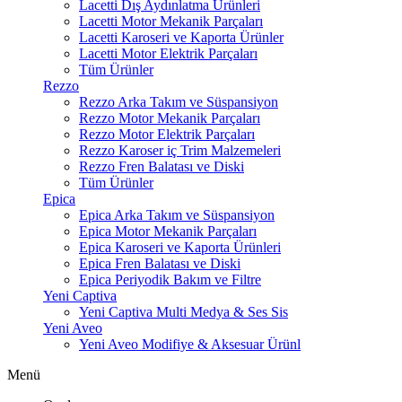
Lacetti Dış Aydınlatma Ürünleri
Lacetti Motor Mekanik Parçaları
Lacetti Karoseri ve Kaporta Ürünler
Lacetti Motor Elektrik Parçaları
Tüm Ürünler
Rezzo
Rezzo Arka Takım ve Süspansiyon
Rezzo Motor Mekanik Parçaları
Rezzo Motor Elektrik Parçaları
Rezzo Karoser iç Trim Malzemeleri
Rezzo Fren Balatası ve Diski
Tüm Ürünler
Epica
Epica Arka Takım ve Süspansiyon
Epica Motor Mekanik Parçaları
Epica Karoseri ve Kaporta Ürünleri
Epica Fren Balatası ve Diski
Epica Periyodik Bakım ve Filtre
Yeni Captiva
Yeni Captiva Multi Medya & Ses Sis
Yeni Aveo
Yeni Aveo Modifiye & Aksesuar Ürünl
Menü