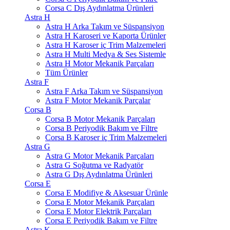
Corsa C Dış Aydınlatma Ürünleri
Astra H
Astra H Arka Takım ve Süspansiyon
Astra H Karoseri ve Kaporta Ürünler
Astra H Karoser iç Trim Malzemeleri
Astra H Multi Medya & Ses Sistemle
Astra H Motor Mekanik Parçaları
Tüm Ürünler
Astra F
Astra F Arka Takım ve Süspansiyon
Astra F Motor Mekanik Parçalar
Corsa B
Corsa B Motor Mekanik Parçaları
Corsa B Periyodik Bakım ve Filtre
Corsa B Karoser iç Trim Malzemeleri
Astra G
Astra G Motor Mekanik Parçaları
Astra G Soğutma ve Radyatör
Astra G Dış Aydınlatma Ürünleri
Corsa E
Corsa E Modifiye & Aksesuar Ürünle
Corsa E Motor Mekanik Parçaları
Corsa E Motor Elektrik Parçaları
Corsa E Periyodik Bakım ve Filtre
Astra K