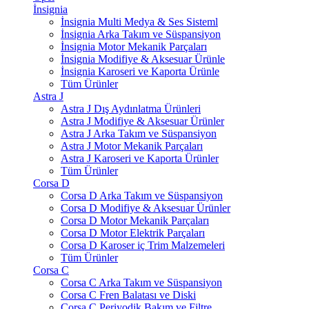
İnsignia
İnsignia Multi Medya & Ses Sisteml
İnsignia Arka Takım ve Süspansiyon
İnsignia Motor Mekanik Parçaları
İnsignia Modifiye & Aksesuar Ürünle
İnsignia Karoseri ve Kaporta Ürünle
Tüm Ürünler
Astra J
Astra J Dış Aydınlatma Ürünleri
Astra J Modifiye & Aksesuar Ürünler
Astra J Arka Takım ve Süspansiyon
Astra J Motor Mekanik Parçaları
Astra J Karoseri ve Kaporta Ürünler
Tüm Ürünler
Corsa D
Corsa D Arka Takım ve Süspansiyon
Corsa D Modifiye & Aksesuar Ürünler
Corsa D Motor Mekanik Parçaları
Corsa D Motor Elektrik Parçaları
Corsa D Karoser iç Trim Malzemeleri
Tüm Ürünler
Corsa C
Corsa C Arka Takım ve Süspansiyon
Corsa C Fren Balatası ve Diski
Corsa C Periyodik Bakım ve Filtre