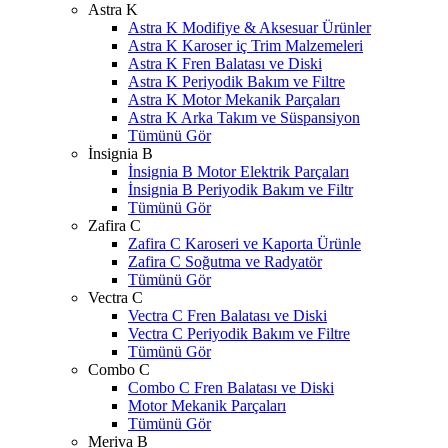
Astra K
Astra K Modifiye & Aksesuar Ürünler
Astra K Karoser iç Trim Malzemeleri
Astra K Fren Balatası ve Diski
Astra K Periyodik Bakım ve Filtre
Astra K Motor Mekanik Parçaları
Astra K Arka Takım ve Süspansiyon
Tümünü Gör
İnsignia B
İnsignia B Motor Elektrik Parçaları
İnsignia B Periyodik Bakım ve Filtr
Tümünü Gör
Zafira C
Zafira C Karoseri ve Kaporta Ürünle
Zafira C Soğutma ve Radyatör
Tümünü Gör
Vectra C
Vectra C Fren Balatası ve Diski
Vectra C Periyodik Bakım ve Filtre
Tümünü Gör
Combo C
Combo C Fren Balatası ve Diski
Motor Mekanik Parçaları
Tümünü Gör
Meriva B