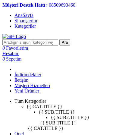
Müşteri Destek Hattı :
08509693460
AnaSayfa
Siparişlerim
Kategoriler
Ara
0
Favorilerim
Hesabım
0
Sepetim
İndirimdekiler
İletişim
Müşteri Hizmetleri
Yeni Ürünler
Tüm Kategoriler
{{ CAT.TITLE }}
{{ SUB.TITLE }}
{{ SUB2.TITLE }}
{{ SUB.TITLE }}
{{ CAT.TITLE }}
Opel