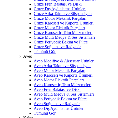
Cruze Fren Balatası ve Diski
Cruze Dış Aydınlatma Ürünleri
Cruze Arka Takım ve Süspansiyon
Cruze Motor Mekanik Parçaları
Cruze Karoseri ve Kaporta Ürünleri
Cruze Motor Elektrik Parçaları
Cruze Karoser iç Trim Malzemeleri
Cruze Multi Medya & Ses Sistemleri
Cruze Periyodik Bakım ve Filtre
Cruze Soğutma ve Radyatör
Tümünü Gör
Aveo
Aveo Modifiye & Aksesuar Ürünleri
Aveo Arka Takım ve Süspansiyon
Aveo Motor Mekanik Parçaları
Aveo Karoseri ve Kaporta Ürünleri
Aveo Motor Elektrik Parçaları
Aveo Karoser iç Trim Malzemeleri
Aveo Fren Balatası ve Diski
Aveo Multi Medya & Ses Sistemleri
Aveo Periyodik Bakım ve Filtre
Aveo Soğutma ve Radyatör
Aveo Dış Aydınlatma Ürünleri
Tümünü Gör
Kalos