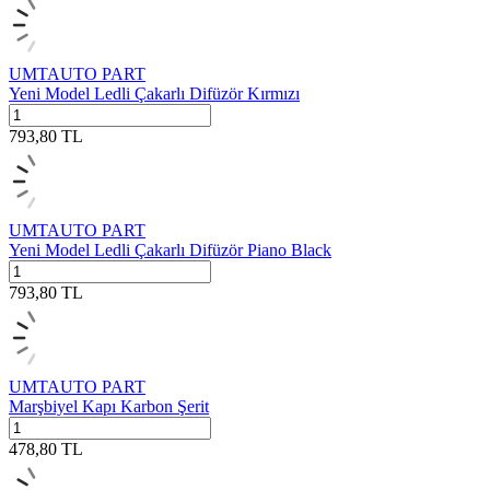
UMTAUTO PART
Yeni Model Ledli Çakarlı Difüzör Kırmızı
793,80
TL
UMTAUTO PART
Yeni Model Ledli Çakarlı Difüzör Piano Black
793,80
TL
UMTAUTO PART
Marşbiyel Kapı Karbon Şerit
478,80
TL