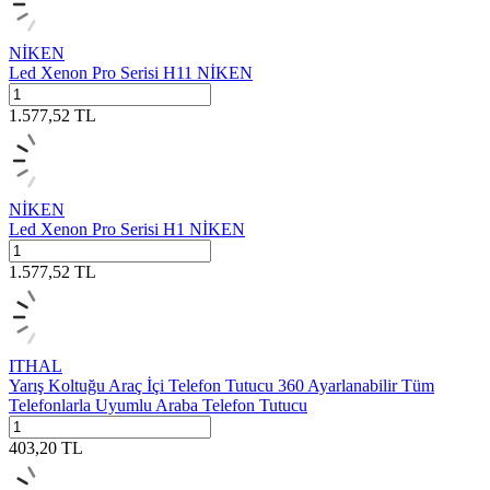
NİKEN
Led Xenon Pro Serisi H11 NİKEN
1.577,52
TL
NİKEN
Led Xenon Pro Serisi H1 NİKEN
1.577,52
TL
ITHAL
Yarış Koltuğu Araç İçi Telefon Tutucu 360 Ayarlanabilir Tüm
Telefonlarla Uyumlu Araba Telefon Tutucu
403,20
TL