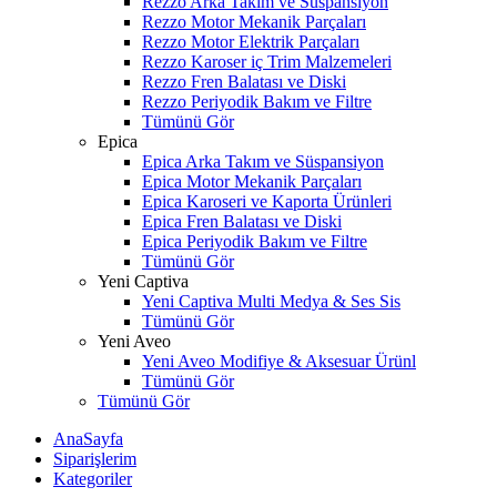
Rezzo Arka Takım ve Süspansiyon
Rezzo Motor Mekanik Parçaları
Rezzo Motor Elektrik Parçaları
Rezzo Karoser iç Trim Malzemeleri
Rezzo Fren Balatası ve Diski
Rezzo Periyodik Bakım ve Filtre
Tümünü Gör
Epica
Epica Arka Takım ve Süspansiyon
Epica Motor Mekanik Parçaları
Epica Karoseri ve Kaporta Ürünleri
Epica Fren Balatası ve Diski
Epica Periyodik Bakım ve Filtre
Tümünü Gör
Yeni Captiva
Yeni Captiva Multi Medya & Ses Sis
Tümünü Gör
Yeni Aveo
Yeni Aveo Modifiye & Aksesuar Ürünl
Tümünü Gör
Tümünü Gör
AnaSayfa
Siparişlerim
Kategoriler