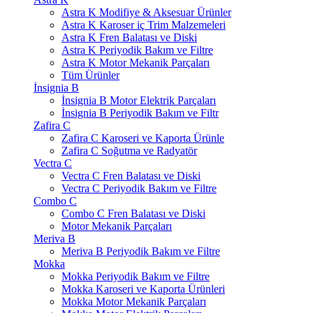
Astra K Modifiye & Aksesuar Ürünler
Astra K Karoser iç Trim Malzemeleri
Astra K Fren Balatası ve Diski
Astra K Periyodik Bakım ve Filtre
Astra K Motor Mekanik Parçaları
Tüm Ürünler
İnsignia B
İnsignia B Motor Elektrik Parçaları
İnsignia B Periyodik Bakım ve Filtr
Zafira C
Zafira C Karoseri ve Kaporta Ürünle
Zafira C Soğutma ve Radyatör
Vectra C
Vectra C Fren Balatası ve Diski
Vectra C Periyodik Bakım ve Filtre
Combo C
Combo C Fren Balatası ve Diski
Motor Mekanik Parçaları
Meriva B
Meriva B Periyodik Bakım ve Filtre
Mokka
Mokka Periyodik Bakım ve Filtre
Mokka Karoseri ve Kaporta Ürünleri
Mokka Motor Mekanik Parçaları