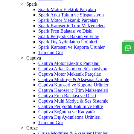
Spark
Spark Motor Elektrik Parçaları
Spark Arka Takım ve Süspansiyon
Spark Motor Mekanik Parçaları
W
h
t
s
a
p
p
D
e
s
t
e
H
a
t
t
Spark Karoser iç Trim Malzemeleri
Spark Fren Balatası ve Diski
Spark Periyodik Bakım ve Filtre
Spark Dış Aydınlatma Ürünleri
Spark Karoseri ve Kaporta Ürünler
Tümünü Gör
Captiva
Captiva Motor Elektrik Parçaları
Captiva Arka Takım ve Süspansiyon
Captiva Motor Mekanik Parçaları
Captiva Modifiye & Aksesuar Ürünle
Captiva Karoseri ve Kaporta Ürünler
Captiva Karoser iç Trim Malzemeleri
Captiva Fren Balatası ve Diski
Captiva Multi Medya & Ses Sistemle
Captiva Periyodik Bakım ve Filtre
Captiva Soğutma ve Radyatör
Captiva Dış Aydınlatma Ürünleri
Tümünü Gör
Cruze
Cruze Modifiye & Aksesuar Ürünleri