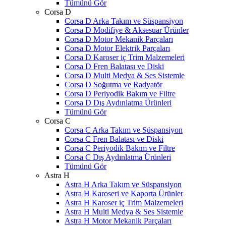
Tümünü Gör
Corsa D
Corsa D Arka Takım ve Süspansiyon
Corsa D Modifiye & Aksesuar Ürünler
Corsa D Motor Mekanik Parçaları
Corsa D Motor Elektrik Parçaları
Corsa D Karoser iç Trim Malzemeleri
Corsa D Fren Balatası ve Diski
Corsa D Multi Medya & Ses Sistemle
Corsa D Soğutma ve Radyatör
Corsa D Periyodik Bakım ve Filtre
Corsa D Dış Aydınlatma Ürünleri
Tümünü Gör
Corsa C
Corsa C Arka Takım ve Süspansiyon
Corsa C Fren Balatası ve Diski
Corsa C Periyodik Bakım ve Filtre
Corsa C Dış Aydınlatma Ürünleri
Tümünü Gör
Astra H
Astra H Arka Takım ve Süspansiyon
Astra H Karoseri ve Kaporta Ürünler
Astra H Karoser iç Trim Malzemeleri
Astra H Multi Medya & Ses Sistemle
Astra H Motor Mekanik Parçaları