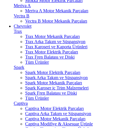
Mokka Motor Elektrik Parçaları
Meriva A
Meriva A Motor Mekanik Parçaları
Vectra B
Vectra B Motor Mekanik Parçaları
Chevrolet
Trax
Trax Motor Mekanik Parçaları
Trax Arka Takım ve Süspansiyon
Trax Karoseri ve Kaporta Ürünleri
Trax Motor Elektrik Parçaları
Trax Fren Balatası ve Diski
Tüm Ürünler
Spark
Spark Motor Elektrik Parçaları
Spark Arka Takım ve Süspansiyon
Spark Motor Mekanik Parçaları
Spark Karoser iç Trim Malzemeleri
Spark Fren Balatası ve Diski
Tüm Ürünler
Captiva
Captiva Motor Elektrik Parçaları
Captiva Arka Takım ve Süspansiyon
Captiva Motor Mekanik Parçaları
Captiva Modifiye & Aksesuar Ürünle