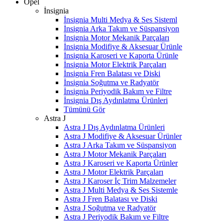
Opel
İnsignia
İnsignia Multi Medya & Ses Sisteml
İnsignia Arka Takım ve Süspansiyon
İnsignia Motor Mekanik Parçaları
İnsignia Modifiye & Aksesuar Ürünle
İnsignia Karoseri ve Kaporta Ürünle
İnsignia Motor Elektrik Parçaları
İnsignia Fren Balatası ve Diski
İnsignia Soğutma ve Radyatör
İnsignia Periyodik Bakım ve Filtre
İnsignia Dış Aydınlatma Ürünleri
Tümünü Gör
Astra J
Astra J Dış Aydınlatma Ürünleri
Astra J Modifiye & Aksesuar Ürünler
Astra J Arka Takım ve Süspansiyon
Astra J Motor Mekanik Parçaları
Astra J Karoseri ve Kaporta Ürünler
Astra J Motor Elektrik Parçaları
Astra J Karoser İç Trim Malzemeler
Astra J Multi Medya & Ses Sistemle
Astra J Fren Balatası ve Diski
Astra J Soğutma ve Radyatör
Astra J Periyodik Bakım ve Filtre