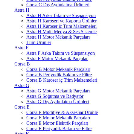
Corsa C Dış Aydınlatma Ürünleri
Astra H
Astra H Arka Takım ve Süspansiyon
Astra H Karoseri ve Kaporta Ürünler
Astra H Karoser iç Trim Malzemeleri
Astra H Multi Medya & Ses Sistemle
Astra H Motor Mekanik Parçaları
Tüm Ürünler
Astra F
Astra F Arka Takım ve Süspansiyon
Astra F Motor Mekanik Parçalar
Corsa B
Corsa B Motor Mekanik Parçaları
Corsa B Periyodik Bakım ve Filtre
Corsa B Karoser iç Trim Malzemeleri
Astra G
Astra G Motor Mekanik Parçaları
Astra G Soğutma ve Radyatör
Astra G Dış Aydınlatma Ürünleri
Corsa E
Corsa E Modifiye & Aksesuar Ürünle
Corsa E Motor Mekanik Parçaları
Corsa E Motor Elektrik Parçaları
Corsa E Periyodik Bakım ve Filtre
Astra K