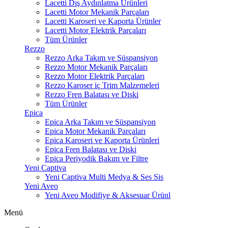
Lacetti Dış Aydınlatma Ürünleri
Lacetti Motor Mekanik Parçaları
Lacetti Karoseri ve Kaporta Ürünler
Lacetti Motor Elektrik Parçaları
Tüm Ürünler
Rezzo
Rezzo Arka Takım ve Süspansiyon
Rezzo Motor Mekanik Parçaları
Rezzo Motor Elektrik Parçaları
Rezzo Karoser iç Trim Malzemeleri
Rezzo Fren Balatası ve Diski
Tüm Ürünler
Epica
Epica Arka Takım ve Süspansiyon
Epica Motor Mekanik Parçaları
Epica Karoseri ve Kaporta Ürünleri
Epica Fren Balatası ve Diski
Epica Periyodik Bakım ve Filtre
Yeni Captiva
Yeni Captiva Multi Medya & Ses Sis
Yeni Aveo
Yeni Aveo Modifiye & Aksesuar Ürünl
Menü