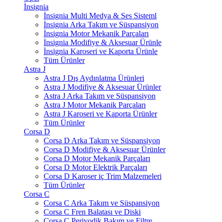
İnsignia
İnsignia Multi Medya & Ses Sisteml
İnsignia Arka Takım ve Süspansiyon
İnsignia Motor Mekanik Parçaları
İnsignia Modifiye & Aksesuar Ürünle
İnsignia Karoseri ve Kaporta Ürünle
Tüm Ürünler
Astra J
Astra J Dış Aydınlatma Ürünleri
Astra J Modifiye & Aksesuar Ürünler
Astra J Arka Takım ve Süspansiyon
Astra J Motor Mekanik Parçaları
Astra J Karoseri ve Kaporta Ürünler
Tüm Ürünler
Corsa D
Corsa D Arka Takım ve Süspansiyon
Corsa D Modifiye & Aksesuar Ürünler
Corsa D Motor Mekanik Parçaları
Corsa D Motor Elektrik Parçaları
Corsa D Karoser iç Trim Malzemeleri
Tüm Ürünler
Corsa C
Corsa C Arka Takım ve Süspansiyon
Corsa C Fren Balatası ve Diski
Corsa C Periyodik Bakım ve Filtre