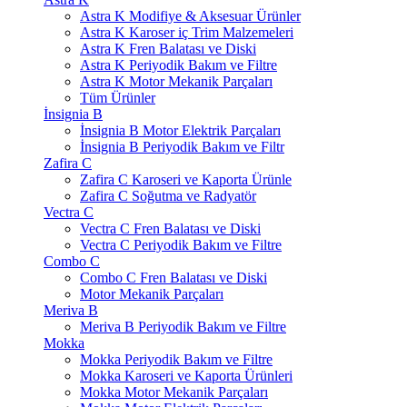
Astra K Modifiye & Aksesuar Ürünler
Astra K Karoser iç Trim Malzemeleri
Astra K Fren Balatası ve Diski
Astra K Periyodik Bakım ve Filtre
Astra K Motor Mekanik Parçaları
Tüm Ürünler
İnsignia B
İnsignia B Motor Elektrik Parçaları
İnsignia B Periyodik Bakım ve Filtr
Zafira C
Zafira C Karoseri ve Kaporta Ürünle
Zafira C Soğutma ve Radyatör
Vectra C
Vectra C Fren Balatası ve Diski
Vectra C Periyodik Bakım ve Filtre
Combo C
Combo C Fren Balatası ve Diski
Motor Mekanik Parçaları
Meriva B
Meriva B Periyodik Bakım ve Filtre
Mokka
Mokka Periyodik Bakım ve Filtre
Mokka Karoseri ve Kaporta Ürünleri
Mokka Motor Mekanik Parçaları