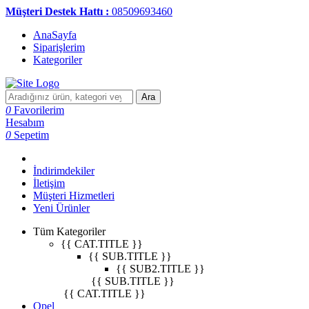
Müşteri Destek Hattı :
08509693460
AnaSayfa
Siparişlerim
Kategoriler
Ara
0
Favorilerim
Hesabım
0
Sepetim
İndirimdekiler
İletişim
Müşteri Hizmetleri
Yeni Ürünler
Tüm Kategoriler
{{ CAT.TITLE }}
{{ SUB.TITLE }}
{{ SUB2.TITLE }}
{{ SUB.TITLE }}
{{ CAT.TITLE }}
Opel