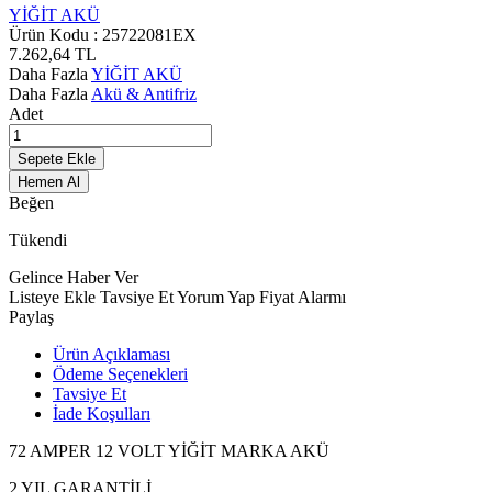
YİĞİT AKÜ
Ürün Kodu :
25722081EX
7.262,64
TL
Daha Fazla
YİĞİT AKÜ
Daha Fazla
Akü & Antifriz
Adet
Sepete Ekle
Hemen Al
Beğen
Tükendi
Gelince Haber Ver
Listeye Ekle
Tavsiye Et
Yorum Yap
Fiyat Alarmı
Paylaş
Ürün Açıklaması
Ödeme Seçenekleri
Tavsiye Et
İade Koşulları
72 AMPER 12 VOLT YİĞİT MARKA AKÜ
2 YIL GARANTİLİ