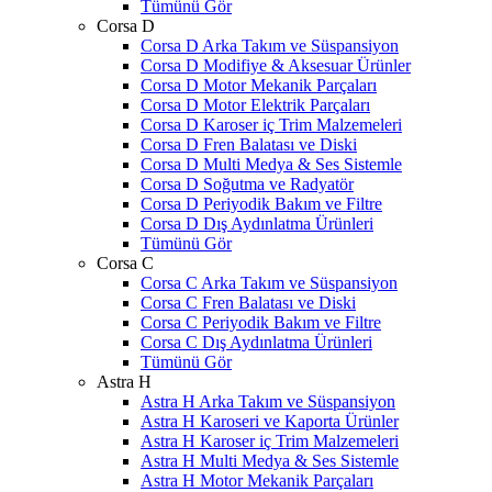
Tümünü Gör
Corsa D
Corsa D Arka Takım ve Süspansiyon
Corsa D Modifiye & Aksesuar Ürünler
Corsa D Motor Mekanik Parçaları
Corsa D Motor Elektrik Parçaları
Corsa D Karoser iç Trim Malzemeleri
Corsa D Fren Balatası ve Diski
Corsa D Multi Medya & Ses Sistemle
Corsa D Soğutma ve Radyatör
Corsa D Periyodik Bakım ve Filtre
Corsa D Dış Aydınlatma Ürünleri
Tümünü Gör
Corsa C
Corsa C Arka Takım ve Süspansiyon
Corsa C Fren Balatası ve Diski
Corsa C Periyodik Bakım ve Filtre
Corsa C Dış Aydınlatma Ürünleri
Tümünü Gör
Astra H
Astra H Arka Takım ve Süspansiyon
Astra H Karoseri ve Kaporta Ürünler
Astra H Karoser iç Trim Malzemeleri
Astra H Multi Medya & Ses Sistemle
Astra H Motor Mekanik Parçaları