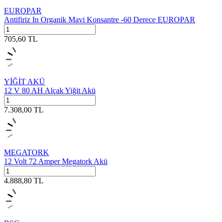
EUROPAR
Antifiriz In Organik Mavi Konsantre -60 Derece EUROPAR
705,60
TL
YİĞİT AKÜ
12 V 80 AH Alçak Yiğit Akü
7.308,00
TL
MEGATORK
12 Volt 72 Amper Megatork Akü
4.888,80
TL