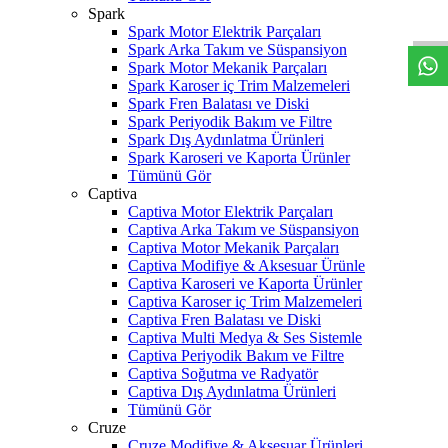
W
h
t
s
a
p
p
D
e
s
t
e
H
a
t
t
Spark
Spark Motor Elektrik Parçaları
Spark Arka Takım ve Süspansiyon
Spark Motor Mekanik Parçaları
Spark Karoser iç Trim Malzemeleri
Spark Fren Balatası ve Diski
Spark Periyodik Bakım ve Filtre
Spark Dış Aydınlatma Ürünleri
Spark Karoseri ve Kaporta Ürünler
Tümünü Gör
Captiva
Captiva Motor Elektrik Parçaları
Captiva Arka Takım ve Süspansiyon
Captiva Motor Mekanik Parçaları
Captiva Modifiye & Aksesuar Ürünle
Captiva Karoseri ve Kaporta Ürünler
Captiva Karoser iç Trim Malzemeleri
Captiva Fren Balatası ve Diski
Captiva Multi Medya & Ses Sistemle
Captiva Periyodik Bakım ve Filtre
Captiva Soğutma ve Radyatör
Captiva Dış Aydınlatma Ürünleri
Tümünü Gör
Cruze
Cruze Modifiye & Aksesuar Ürünleri