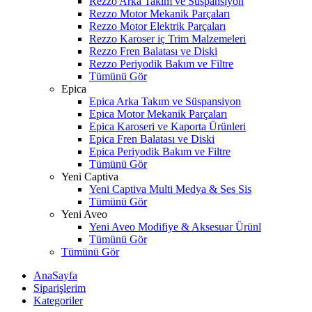
Rezzo Arka Takım ve Süspansiyon
Rezzo Motor Mekanik Parçaları
Rezzo Motor Elektrik Parçaları
Rezzo Karoser iç Trim Malzemeleri
Rezzo Fren Balatası ve Diski
Rezzo Periyodik Bakım ve Filtre
Tümünü Gör
Epica
Epica Arka Takım ve Süspansiyon
Epica Motor Mekanik Parçaları
Epica Karoseri ve Kaporta Ürünleri
Epica Fren Balatası ve Diski
Epica Periyodik Bakım ve Filtre
Tümünü Gör
Yeni Captiva
Yeni Captiva Multi Medya & Ses Sis
Tümünü Gör
Yeni Aveo
Yeni Aveo Modifiye & Aksesuar Ürünl
Tümünü Gör
Tümünü Gör
AnaSayfa
Siparişlerim
Kategoriler