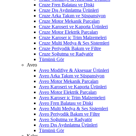
Cruze Fren Balatası ve Diski
Cruze Dış Aydınlatma Ürünleri
Cruze Arka Takım ve Süspansiyon
Cruze Motor Mekanik Parçaları
Cruze Karoseri ve Kaporta Ürünleri
Cruze Motor Elektrik Parçaları
Cruze Karoser iç Trim Malzemeleri
Cruze Multi Medya & Ses Sistemleri
Cruze Periyodik Bakım ve Filtre
Cruze Soğutma ve Radyatör
Tümünü Gör
Aveo
Aveo Modifiye & Aksesuar Ürünleri
Aveo Arka Takım ve Süspansiyon
Aveo Motor Mekanik Parçaları
Aveo Karoseri ve Kaporta Ürünleri
Aveo Motor Elektrik Parçaları
Aveo Karoser iç Trim Malzemeleri
Aveo Fren Balatası ve Diski
Aveo Multi Medya & Ses Sistemleri
Aveo Periyodik Bakım ve Filtre
Aveo Soğutma ve Radyatör
Aveo Dış Aydınlatma Ürünleri
Tümünü Gör
Kalos