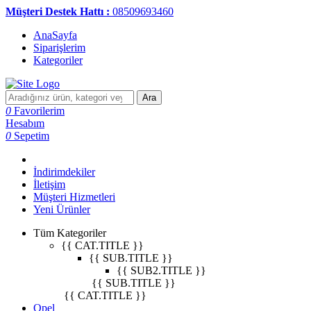
Müşteri Destek Hattı :
08509693460
AnaSayfa
Siparişlerim
Kategoriler
Ara
0
Favorilerim
Hesabım
0
Sepetim
İndirimdekiler
İletişim
Müşteri Hizmetleri
Yeni Ürünler
Tüm Kategoriler
{{ CAT.TITLE }}
{{ SUB.TITLE }}
{{ SUB2.TITLE }}
{{ SUB.TITLE }}
{{ CAT.TITLE }}
Opel