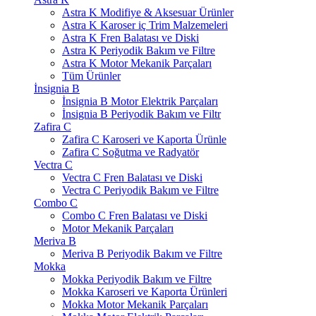
Astra K Modifiye & Aksesuar Ürünler
Astra K Karoser iç Trim Malzemeleri
Astra K Fren Balatası ve Diski
Astra K Periyodik Bakım ve Filtre
Astra K Motor Mekanik Parçaları
Tüm Ürünler
İnsignia B
İnsignia B Motor Elektrik Parçaları
İnsignia B Periyodik Bakım ve Filtr
Zafira C
Zafira C Karoseri ve Kaporta Ürünle
Zafira C Soğutma ve Radyatör
Vectra C
Vectra C Fren Balatası ve Diski
Vectra C Periyodik Bakım ve Filtre
Combo C
Combo C Fren Balatası ve Diski
Motor Mekanik Parçaları
Meriva B
Meriva B Periyodik Bakım ve Filtre
Mokka
Mokka Periyodik Bakım ve Filtre
Mokka Karoseri ve Kaporta Ürünleri
Mokka Motor Mekanik Parçaları