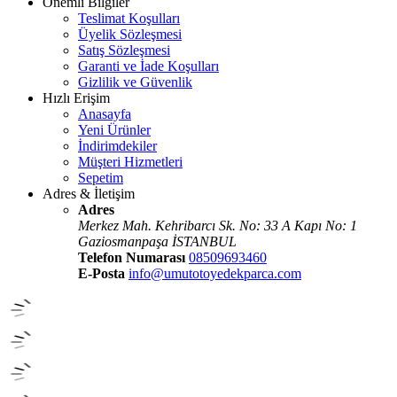
Önemli Bilgiler
Teslimat Koşulları
Üyelik Sözleşmesi
Satış Sözleşmesi
Garanti ve İade Koşulları
Gizlilik ve Güvenlik
Hızlı Erişim
Anasayfa
Yeni Ürünler
İndirimdekiler
Müşteri Hizmetleri
Sepetim
Adres & İletişim
Adres
Merkez Mah. Kehribarcı Sk. No: 33 A Kapı No: 1
Gaziosmanpaşa İSTANBUL
Telefon Numarası
08509693460
E-Posta
info@umutotoyedekparca.com