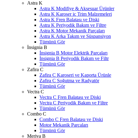
Astra K
Astra K Modifiye & Aksesuar Ürünler
Astra K Karoser iç Trim Malzemeleri
Astra K Fren Balatası ve Diski
Astra K Periyodik Bakım ve Filtre
Astra K Motor Mekanik Parçaları
Astra K Arka Takım ve Süspansiyon
Tümünü Gör
İnsignia B
İnsignia B Motor Elektrik Parçaları
İnsignia B Periyodik Bakım ve Filtr
Tümünü Gör
Zafira C
Zafira C Karoseri ve Kaporta Ürünle
Zafira C Soğutma ve Radyatör
Tümünü Gör
Vectra C
Vectra C Fren Balatası ve Diski
Vectra C Periyodik Bakım ve Filtre
Tümünü Gör
Combo C
Combo C Fren Balatası ve Diski
Motor Mekanik Parçaları
Tümünü Gör
Meriva B