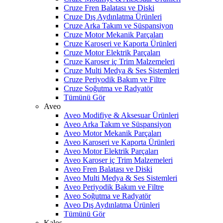
Cruze Fren Balatası ve Diski
Cruze Dış Aydınlatma Ürünleri
Cruze Arka Takım ve Süspansiyon
Cruze Motor Mekanik Parçaları
Cruze Karoseri ve Kaporta Ürünleri
Cruze Motor Elektrik Parçaları
Cruze Karoser iç Trim Malzemeleri
Cruze Multi Medya & Ses Sistemleri
Cruze Periyodik Bakım ve Filtre
Cruze Soğutma ve Radyatör
Tümünü Gör
Aveo
Aveo Modifiye & Aksesuar Ürünleri
Aveo Arka Takım ve Süspansiyon
Aveo Motor Mekanik Parçaları
Aveo Karoseri ve Kaporta Ürünleri
Aveo Motor Elektrik Parçaları
Aveo Karoser iç Trim Malzemeleri
Aveo Fren Balatası ve Diski
Aveo Multi Medya & Ses Sistemleri
Aveo Periyodik Bakım ve Filtre
Aveo Soğutma ve Radyatör
Aveo Dış Aydınlatma Ürünleri
Tümünü Gör
Kalos