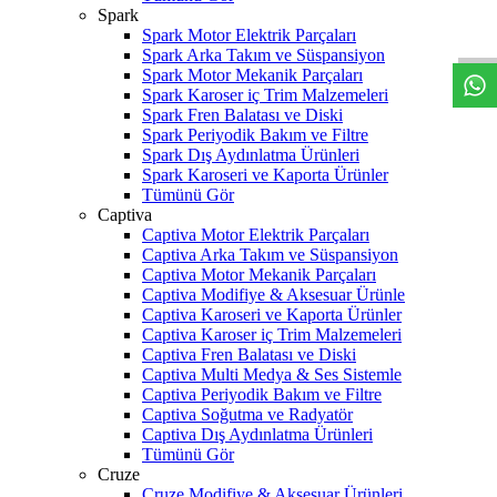
W
h
t
s
a
p
p
D
e
s
t
e
H
a
t
t
Spark
Spark Motor Elektrik Parçaları
Spark Arka Takım ve Süspansiyon
Spark Motor Mekanik Parçaları
Spark Karoser iç Trim Malzemeleri
Spark Fren Balatası ve Diski
Spark Periyodik Bakım ve Filtre
Spark Dış Aydınlatma Ürünleri
Spark Karoseri ve Kaporta Ürünler
Tümünü Gör
Captiva
Captiva Motor Elektrik Parçaları
Captiva Arka Takım ve Süspansiyon
Captiva Motor Mekanik Parçaları
Captiva Modifiye & Aksesuar Ürünle
Captiva Karoseri ve Kaporta Ürünler
Captiva Karoser iç Trim Malzemeleri
Captiva Fren Balatası ve Diski
Captiva Multi Medya & Ses Sistemle
Captiva Periyodik Bakım ve Filtre
Captiva Soğutma ve Radyatör
Captiva Dış Aydınlatma Ürünleri
Tümünü Gör
Cruze
Cruze Modifiye & Aksesuar Ürünleri