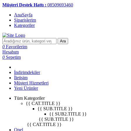
Müşteri Destek Hattı :
08509693460
AnaSayfa
Siparişlerim
Kategoriler
Ara
0
Favorilerim
Hesabım
0
Sepetim
İndirimdekiler
İletişim
Müşteri Hizmetleri
Yeni Ürünler
Tüm Kategoriler
{{ CAT.TITLE }}
{{ SUB.TITLE }}
{{ SUB2.TITLE }}
{{ SUB.TITLE }}
{{ CAT.TITLE }}
Opel