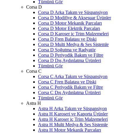
Tümünü Gör
Corsa D
Corsa D Arka Takım ve Süspansiyon
Corsa D Modifiye & Aksesuar Ürünler
Corsa D Motor Mekanik Parçaları
Corsa D Motor Elektrik Parçaları
Corsa D Karoser iç Trim Malzemeleri
Corsa D Fren Balatası ve Diski
Corsa D Multi Medya & Ses Sistemle
Corsa D Soğutma ve Radyatör
Corsa D Periyodik Bakım ve Filtre
Corsa D Dış Aydınlatma Ürünleri
Tümünü Gör
Corsa C
Corsa C Arka Takım ve Süspansiyon
Corsa C Fren Balatası ve Diski
Corsa C Periyodik Bakım ve Filtre
Corsa C Dış Aydınlatma Ürünleri
Tümünü Gör
Astra H
Astra H Arka Takım ve Süspansiyon
Astra H Karoseri ve Kaporta Ürünler
Astra H Karoser iç Trim Malzemeleri
Astra H Multi Medya & Ses Sistemle
Astra H Motor Mekanik Parçaları