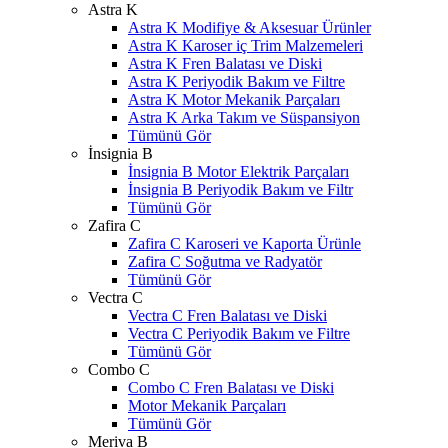
Astra K
Astra K Modifiye & Aksesuar Ürünler
Astra K Karoser iç Trim Malzemeleri
Astra K Fren Balatası ve Diski
Astra K Periyodik Bakım ve Filtre
Astra K Motor Mekanik Parçaları
Astra K Arka Takım ve Süspansiyon
Tümünü Gör
İnsignia B
İnsignia B Motor Elektrik Parçaları
İnsignia B Periyodik Bakım ve Filtr
Tümünü Gör
Zafira C
Zafira C Karoseri ve Kaporta Ürünle
Zafira C Soğutma ve Radyatör
Tümünü Gör
Vectra C
Vectra C Fren Balatası ve Diski
Vectra C Periyodik Bakım ve Filtre
Tümünü Gör
Combo C
Combo C Fren Balatası ve Diski
Motor Mekanik Parçaları
Tümünü Gör
Meriva B