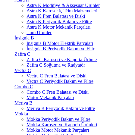
Astra K Modifiye & Aksesuar Ürünler
Astra K Karoser iç Trim Malzemeleri
Astra K Fren Balatası ve Diski
Astra K Periyodik Bakım ve Filtre
Astra K Motor Mekanik Parçaları
Tüm Ürünler
İnsignia B
İnsignia B Motor Elektrik Parçaları
İnsignia B Periyodik Bakım ve Filtr
Zafira C
Zafira C Karoseri ve Kaporta Ürünle
Zafira C Soğutma ve Radyatör
Vectra C
Vectra C Fren Balatası ve Diski
Vectra C Periyodik Bakım ve Filtre
Combo C
Combo C Fren Balatası ve Diski
Motor Mekanik Parçaları
Meriva B
Meriva B Periyodik Bakım ve Filtre
Mokka
Mokka Periyodik Bakım ve Filtre
Mokka Karoseri ve Kaporta Ürünleri
Mokka Motor Mekanik Parçaları