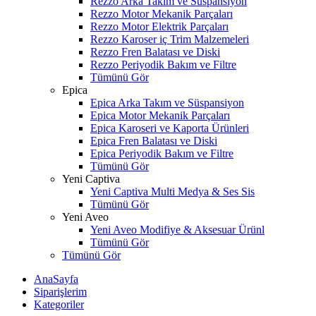
Rezzo Arka Takım ve Süspansiyon
Rezzo Motor Mekanik Parçaları
Rezzo Motor Elektrik Parçaları
Rezzo Karoser iç Trim Malzemeleri
Rezzo Fren Balatası ve Diski
Rezzo Periyodik Bakım ve Filtre
Tümünü Gör
Epica
Epica Arka Takım ve Süspansiyon
Epica Motor Mekanik Parçaları
Epica Karoseri ve Kaporta Ürünleri
Epica Fren Balatası ve Diski
Epica Periyodik Bakım ve Filtre
Tümünü Gör
Yeni Captiva
Yeni Captiva Multi Medya & Ses Sis
Tümünü Gör
Yeni Aveo
Yeni Aveo Modifiye & Aksesuar Ürünl
Tümünü Gör
Tümünü Gör
AnaSayfa
Siparişlerim
Kategoriler