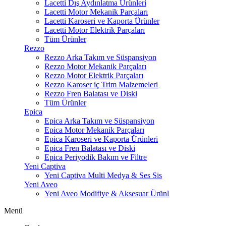
Lacetti Dış Aydınlatma Ürünleri
Lacetti Motor Mekanik Parçaları
Lacetti Karoseri ve Kaporta Ürünler
Lacetti Motor Elektrik Parçaları
Tüm Ürünler
Rezzo
Rezzo Arka Takım ve Süspansiyon
Rezzo Motor Mekanik Parçaları
Rezzo Motor Elektrik Parçaları
Rezzo Karoser iç Trim Malzemeleri
Rezzo Fren Balatası ve Diski
Tüm Ürünler
Epica
Epica Arka Takım ve Süspansiyon
Epica Motor Mekanik Parçaları
Epica Karoseri ve Kaporta Ürünleri
Epica Fren Balatası ve Diski
Epica Periyodik Bakım ve Filtre
Yeni Captiva
Yeni Captiva Multi Medya & Ses Sis
Yeni Aveo
Yeni Aveo Modifiye & Aksesuar Ürünl
Menü