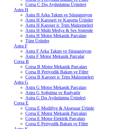
Corsa C Dış Aydınlatma Ürünleri
Astra H
Astra H Arka Takım ve Süspansiyon
Astra H Karoseri ve Kaporta Ürünler
Astra H Karoser iç Trim Malzemeleri
Astra H Multi Medya & Ses Sistemle
Astra H Motor Mekanik Parçaları
Tüm Ürünler
Astra F
Astra F Arka Takım ve Süspansiyon
Astra F Motor Mekanik Parçalar
Corsa B
Corsa B Motor Mekanik Parçaları
Corsa B Periyodik Bakım ve Filtre
Corsa B Karoser iç Trim Malzemeleri
Astra G
Astra G Motor Mekanik Parçaları
Astra G Soğutma ve Radyatör
Astra G Dış Aydınlatma Ürünleri
Corsa E
Corsa E Modifiye & Aksesuar Ürünle
Corsa E Motor Mekanik Parçaları
Corsa E Motor Elektrik Parçaları
Corsa E Periyodik Bakım ve Filtre
Astra K