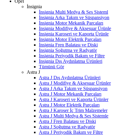
Opel
İnsignia
İnsignia Multi Medya & Ses Sisteml
İnsignia Arka Takım ve Süspansiyon
İnsignia Motor Mekanik Parçaları
İnsignia Modifiye & Aksesuar Ürünle
İnsignia Karoseri ve Kaporta Ürünle
İnsignia Motor Elektrik Parçaları
İnsignia Fren Balatası ve Diski
İnsignia Soğutma ve Radyatör
İnsignia Periyodik Bakım ve Filtre
İnsignia Dış Aydınlatma Ürünleri
Tümünü Gör
Astra J
Astra J Dış Aydınlatma Ürünleri
Astra J Modifiye & Aksesuar Ürünler
Astra J Arka Takım ve Süspansiyon
Astra J Motor Mekanik Parçaları
Astra J Karoseri ve Kaporta Ürünler
Astra J Motor Elektrik Parçaları
Astra J Karoser İç Trim Malzemeler
Astra J Multi Medya & Ses Sistemle
Astra J Fren Balatası ve Diski
Astra J Soğutma ve Radyatör
Astra J Periyodik Bakım ve Filtre