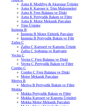
Astra K Modifiye & Aksesuar Ürünler
Astra K Karoser iç Trim Malzemeleri
Astra K Fren Balatası ve Diski
Astra K Periyodik Bakım ve Filtre
Astra K Motor Mekanik Parçaları
Tüm Ürünler
İnsignia B
İnsignia B Motor Elektrik Parçaları
İnsignia B Periyodik Bakım ve Filtr
Zafira C
Zafira C Karoseri ve Kaporta Ürünle
Zafira C Soğutma ve Radyatör
Vectra C
Vectra C Fren Balatası ve Diski
Vectra C Periyodik Bakım ve Filtre
Combo C
Combo C Fren Balatası ve Diski
Motor Mekanik Parçaları
Meriva B
Meriva B Periyodik Bakım ve Filtre
Mokka
Mokka Periyodik Bakım ve Filtre
Mokka Karoseri ve Kaporta Ürünleri
Mokka Motor Mekanik Parçaları