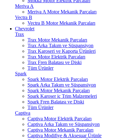
Mokka Motor Elektrik Parçaları
Meriva A
Meriva A Motor Mekanik Parçaları
Vectra B
Vectra B Motor Mekanik Parçaları
Chevrolet
Trax
Trax Motor Mekanik Parçaları
Trax Arka Takım ve Süspansiyon
Trax Karoseri ve Kaporta Ürünleri
Trax Motor Elektrik Parçaları
Trax Fren Balatası ve Diski
Tüm Ürünler
Spark
Spark Motor Elektrik Parçaları
Spark Arka Takım ve Süspansiyon
Spark Motor Mekanik Parçaları
Spark Karoser iç Trim Malzemeleri
Spark Fren Balatası ve Diski
Tüm Ürünler
Captiva
Captiva Motor Elektrik Parçaları
Captiva Arka Takım ve Süspansiyon
Captiva Motor Mekanik Parçaları
Captiva Modifiye & Aksesuar Ürünle