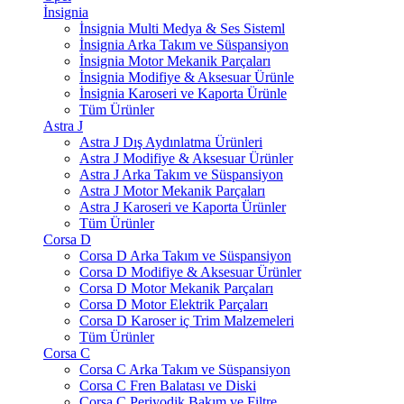
İnsignia
İnsignia Multi Medya & Ses Sisteml
İnsignia Arka Takım ve Süspansiyon
İnsignia Motor Mekanik Parçaları
İnsignia Modifiye & Aksesuar Ürünle
İnsignia Karoseri ve Kaporta Ürünle
Tüm Ürünler
Astra J
Astra J Dış Aydınlatma Ürünleri
Astra J Modifiye & Aksesuar Ürünler
Astra J Arka Takım ve Süspansiyon
Astra J Motor Mekanik Parçaları
Astra J Karoseri ve Kaporta Ürünler
Tüm Ürünler
Corsa D
Corsa D Arka Takım ve Süspansiyon
Corsa D Modifiye & Aksesuar Ürünler
Corsa D Motor Mekanik Parçaları
Corsa D Motor Elektrik Parçaları
Corsa D Karoser iç Trim Malzemeleri
Tüm Ürünler
Corsa C
Corsa C Arka Takım ve Süspansiyon
Corsa C Fren Balatası ve Diski
Corsa C Periyodik Bakım ve Filtre