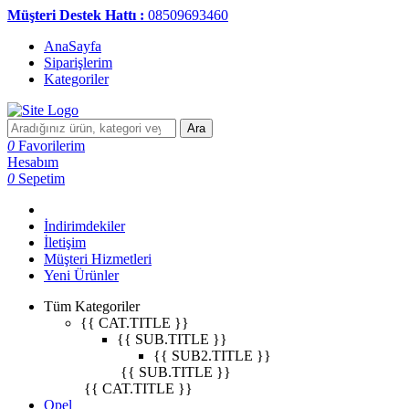
Müşteri Destek Hattı :
08509693460
AnaSayfa
Siparişlerim
Kategoriler
Ara
0
Favorilerim
Hesabım
0
Sepetim
İndirimdekiler
İletişim
Müşteri Hizmetleri
Yeni Ürünler
Tüm Kategoriler
{{ CAT.TITLE }}
{{ SUB.TITLE }}
{{ SUB2.TITLE }}
{{ SUB.TITLE }}
{{ CAT.TITLE }}
Opel