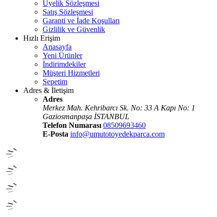
Üyelik Sözleşmesi
Satış Sözleşmesi
Garanti ve İade Koşulları
Gizlilik ve Güvenlik
Hızlı Erişim
Anasayfa
Yeni Ürünler
İndirimdekiler
Müşteri Hizmetleri
Sepetim
Adres & İletişim
Adres
Merkez Mah. Kehribarcı Sk. No: 33 A Kapı No: 1
Gaziosmanpaşa İSTANBUL
Telefon Numarası
08509693460
E-Posta
info@umutotoyedekparca.com