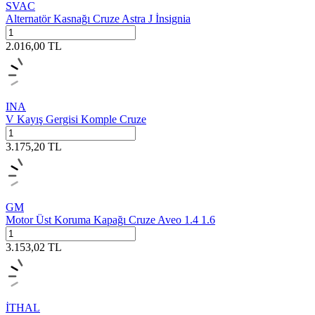
SVAC
Alternatör Kasnağı Cruze Astra J İnsignia
2.016,00
TL
INA
V Kayış Gergisi Komple Cruze
3.175,20
TL
GM
Motor Üst Koruma Kapağı Cruze Aveo 1.4 1.6
3.153,02
TL
İTHAL