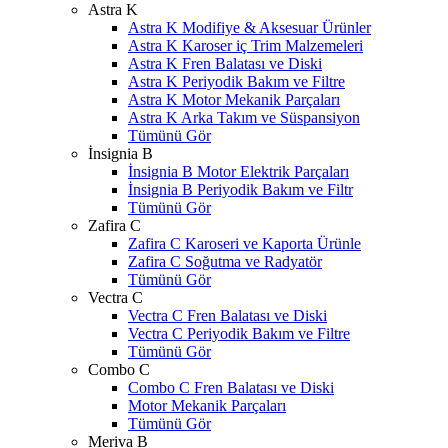
Astra K
Astra K Modifiye & Aksesuar Ürünler
Astra K Karoser iç Trim Malzemeleri
Astra K Fren Balatası ve Diski
Astra K Periyodik Bakım ve Filtre
Astra K Motor Mekanik Parçaları
Astra K Arka Takım ve Süspansiyon
Tümünü Gör
İnsignia B
İnsignia B Motor Elektrik Parçaları
İnsignia B Periyodik Bakım ve Filtr
Tümünü Gör
Zafira C
Zafira C Karoseri ve Kaporta Ürünle
Zafira C Soğutma ve Radyatör
Tümünü Gör
Vectra C
Vectra C Fren Balatası ve Diski
Vectra C Periyodik Bakım ve Filtre
Tümünü Gör
Combo C
Combo C Fren Balatası ve Diski
Motor Mekanik Parçaları
Tümünü Gör
Meriva B