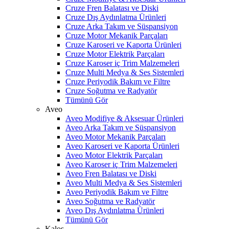
Cruze Fren Balatası ve Diski
Cruze Dış Aydınlatma Ürünleri
Cruze Arka Takım ve Süspansiyon
Cruze Motor Mekanik Parçaları
Cruze Karoseri ve Kaporta Ürünleri
Cruze Motor Elektrik Parçaları
Cruze Karoser iç Trim Malzemeleri
Cruze Multi Medya & Ses Sistemleri
Cruze Periyodik Bakım ve Filtre
Cruze Soğutma ve Radyatör
Tümünü Gör
Aveo
Aveo Modifiye & Aksesuar Ürünleri
Aveo Arka Takım ve Süspansiyon
Aveo Motor Mekanik Parçaları
Aveo Karoseri ve Kaporta Ürünleri
Aveo Motor Elektrik Parçaları
Aveo Karoser iç Trim Malzemeleri
Aveo Fren Balatası ve Diski
Aveo Multi Medya & Ses Sistemleri
Aveo Periyodik Bakım ve Filtre
Aveo Soğutma ve Radyatör
Aveo Dış Aydınlatma Ürünleri
Tümünü Gör
Kalos