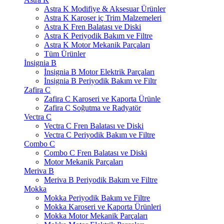
Astra K Modifiye & Aksesuar Ürünler
Astra K Karoser iç Trim Malzemeleri
Astra K Fren Balatası ve Diski
Astra K Periyodik Bakım ve Filtre
Astra K Motor Mekanik Parçaları
Tüm Ürünler
İnsignia B
İnsignia B Motor Elektrik Parçaları
İnsignia B Periyodik Bakım ve Filtr
Zafira C
Zafira C Karoseri ve Kaporta Ürünle
Zafira C Soğutma ve Radyatör
Vectra C
Vectra C Fren Balatası ve Diski
Vectra C Periyodik Bakım ve Filtre
Combo C
Combo C Fren Balatası ve Diski
Motor Mekanik Parçaları
Meriva B
Meriva B Periyodik Bakım ve Filtre
Mokka
Mokka Periyodik Bakım ve Filtre
Mokka Karoseri ve Kaporta Ürünleri
Mokka Motor Mekanik Parçaları