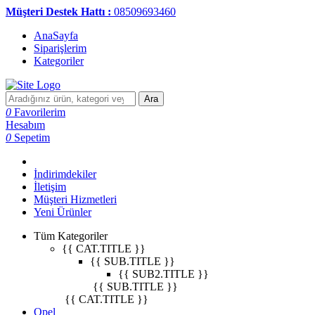
Müşteri Destek Hattı :
08509693460
AnaSayfa
Siparişlerim
Kategoriler
Ara
0
Favorilerim
Hesabım
0
Sepetim
İndirimdekiler
İletişim
Müşteri Hizmetleri
Yeni Ürünler
Tüm Kategoriler
{{ CAT.TITLE }}
{{ SUB.TITLE }}
{{ SUB2.TITLE }}
{{ SUB.TITLE }}
{{ CAT.TITLE }}
Opel