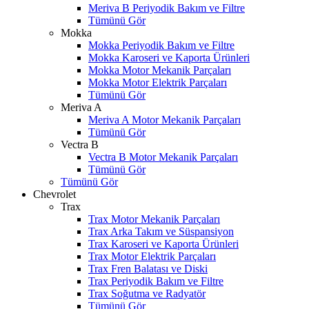
Meriva B Periyodik Bakım ve Filtre
Tümünü Gör
Mokka
Mokka Periyodik Bakım ve Filtre
Mokka Karoseri ve Kaporta Ürünleri
Mokka Motor Mekanik Parçaları
Mokka Motor Elektrik Parçaları
Tümünü Gör
Meriva A
Meriva A Motor Mekanik Parçaları
Tümünü Gör
Vectra B
Vectra B Motor Mekanik Parçaları
Tümünü Gör
Tümünü Gör
Chevrolet
Trax
Trax Motor Mekanik Parçaları
Trax Arka Takım ve Süspansiyon
Trax Karoseri ve Kaporta Ürünleri
Trax Motor Elektrik Parçaları
Trax Fren Balatası ve Diski
Trax Periyodik Bakım ve Filtre
W
h
t
s
a
p
p
D
e
s
t
e
H
a
t
t
Trax Soğutma ve Radyatör
Tümünü Gör