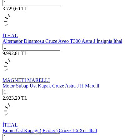
3.729,60
TL
İTHAL
Alternatör Dinamosu Cruze Aveo T300 Astra J İnsignia İthal
9.992,81
TL
MAGNETI MARELLI
Motor Subap Üst Kapak Cruze Astra J H Marelli
2.923,20
TL
İTHAL
Bobin Üst Kapağı ( Ecotec) Cruze 1.6 Xer İthal