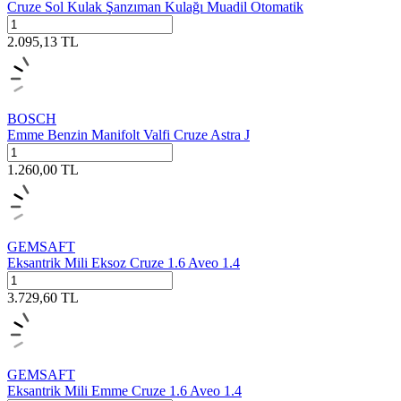
Cruze Sol Kulak Şanzıman Kulağı Muadil Otomatik
2.095,13
TL
BOSCH
Emme Benzin Manifolt Valfi Cruze Astra J
1.260,00
TL
GEMSAFT
Eksantrik Mili Eksoz Cruze 1.6 Aveo 1.4
3.729,60
TL
GEMSAFT
Eksantrik Mili Emme Cruze 1.6 Aveo 1.4