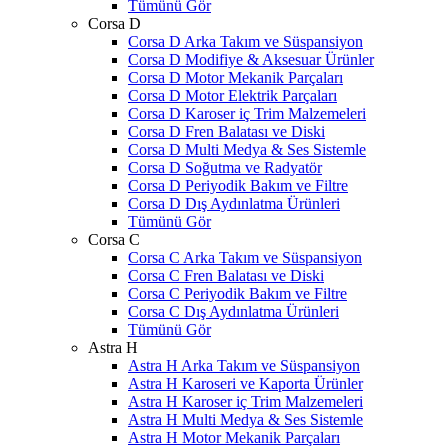
Tümünü Gör
Corsa D
Corsa D Arka Takım ve Süspansiyon
Corsa D Modifiye & Aksesuar Ürünler
Corsa D Motor Mekanik Parçaları
Corsa D Motor Elektrik Parçaları
Corsa D Karoser iç Trim Malzemeleri
Corsa D Fren Balatası ve Diski
Corsa D Multi Medya & Ses Sistemle
Corsa D Soğutma ve Radyatör
Corsa D Periyodik Bakım ve Filtre
Corsa D Dış Aydınlatma Ürünleri
Tümünü Gör
Corsa C
Corsa C Arka Takım ve Süspansiyon
Corsa C Fren Balatası ve Diski
Corsa C Periyodik Bakım ve Filtre
Corsa C Dış Aydınlatma Ürünleri
Tümünü Gör
Astra H
Astra H Arka Takım ve Süspansiyon
Astra H Karoseri ve Kaporta Ürünler
Astra H Karoser iç Trim Malzemeleri
Astra H Multi Medya & Ses Sistemle
Astra H Motor Mekanik Parçaları