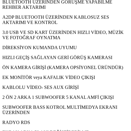
BLUETOOTH ÜZERİNDEN GÖRÜŞME YAPABİLME
REHBER AKTARIMI
A2DP BLUETOOTH ÜZERİNDEN KABLOSUZ SES
AKTARIMI VE KONTROL
3.0 USB VE SD KART ÜZERİNDEN HIZLI VİDEO, MÜZİK
VE FOTOĞRAF OYNATMA
DİREKSİYON KUMANDA UYUMU
HIZLI GEÇİŞ SAĞLAYAN GERİ GÖRÜŞ KAMERASI
ÖN KAMERA GİRİŞİ (KAMERA OPSİYONEL ÜRÜNDÜR)
EK MONİTÖR veya KAFALIK VİDEO ÇIKIŞI
KABLOLU VİDEO- SES AUX GİRİŞİ
2 ÖN 2 ARKA 1 SUBWOOFER 5 KANAL AMFİ ÇIKIŞI
SUBWOOFER BASS KOTROL MULTİMEDYA EKRANI
ÜZERİNDEN
RADYO RDS