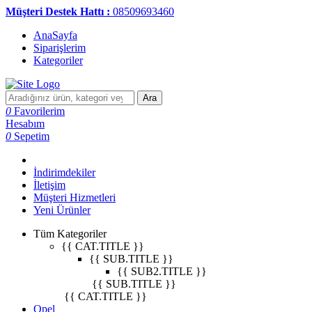
Müşteri Destek Hattı :
08509693460
AnaSayfa
Siparişlerim
Kategoriler
Ara
0
Favorilerim
Hesabım
0
Sepetim
İndirimdekiler
İletişim
Müşteri Hizmetleri
Yeni Ürünler
Tüm Kategoriler
{{ CAT.TITLE }}
{{ SUB.TITLE }}
{{ SUB2.TITLE }}
{{ SUB.TITLE }}
{{ CAT.TITLE }}
Opel