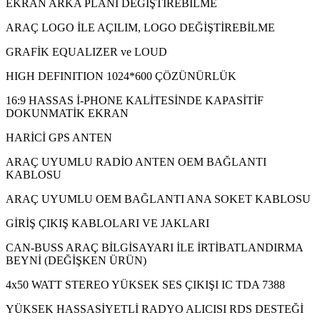
EKRAN ARKA PLANI DEĞİŞTİREBİLME
ARAÇ LOGO İLE AÇILIM, LOGO DEĞİŞTİREBİLME
GRAFİK EQUALIZER ve LOUD
HIGH DEFINITION 1024*600 ÇÖZÜNÜRLÜK
16:9 HASSAS İ-PHONE KALİTESİNDE KAPASİTİF
DOKUNMATİK EKRAN
HARİCİ GPS ANTEN
ARAÇ UYUMLU RADİO ANTEN OEM BAĞLANTI
KABLOSU
ARAÇ UYUMLU OEM BAĞLANTI ANA SOKET KABLOSU
GİRİŞ ÇIKIŞ KABLOLARI VE JAKLARI
CAN-BUSS ARAÇ BİLGİSAYARI İLE İRTİBATLANDIRMA
BEYNİ (DEĞİŞKEN ÜRÜN)
4x50 WATT STEREO YÜKSEK SES ÇIKIŞI IC TDA 7388
YÜKSEK HASSASİYETLİ RADYO ALICISI RDS DESTEĞİ