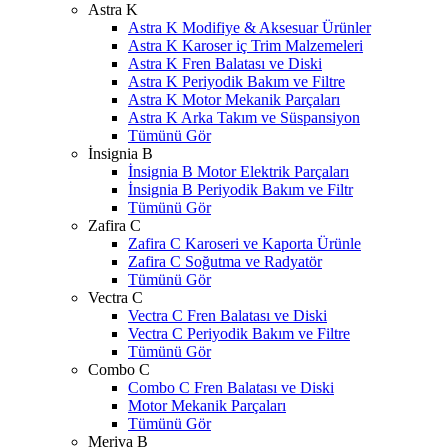
Astra K
Astra K Modifiye & Aksesuar Ürünler
Astra K Karoser iç Trim Malzemeleri
Astra K Fren Balatası ve Diski
Astra K Periyodik Bakım ve Filtre
Astra K Motor Mekanik Parçaları
Astra K Arka Takım ve Süspansiyon
Tümünü Gör
İnsignia B
İnsignia B Motor Elektrik Parçaları
İnsignia B Periyodik Bakım ve Filtr
Tümünü Gör
Zafira C
Zafira C Karoseri ve Kaporta Ürünle
Zafira C Soğutma ve Radyatör
Tümünü Gör
Vectra C
Vectra C Fren Balatası ve Diski
Vectra C Periyodik Bakım ve Filtre
Tümünü Gör
Combo C
Combo C Fren Balatası ve Diski
Motor Mekanik Parçaları
Tümünü Gör
Meriva B