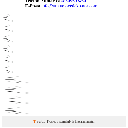
Telefon Numarası
08509693460
E-Posta
info@umutotoyedekparca.com
T
-Soft
E-Ticaret
Sistemleriyle Hazırlanmıştır.