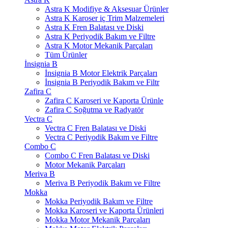
Astra K Modifiye & Aksesuar Ürünler
Astra K Karoser iç Trim Malzemeleri
Astra K Fren Balatası ve Diski
Astra K Periyodik Bakım ve Filtre
Astra K Motor Mekanik Parçaları
Tüm Ürünler
İnsignia B
İnsignia B Motor Elektrik Parçaları
İnsignia B Periyodik Bakım ve Filtr
Zafira C
Zafira C Karoseri ve Kaporta Ürünle
Zafira C Soğutma ve Radyatör
Vectra C
Vectra C Fren Balatası ve Diski
Vectra C Periyodik Bakım ve Filtre
Combo C
Combo C Fren Balatası ve Diski
Motor Mekanik Parçaları
Meriva B
Meriva B Periyodik Bakım ve Filtre
Mokka
Mokka Periyodik Bakım ve Filtre
Mokka Karoseri ve Kaporta Ürünleri
Mokka Motor Mekanik Parçaları