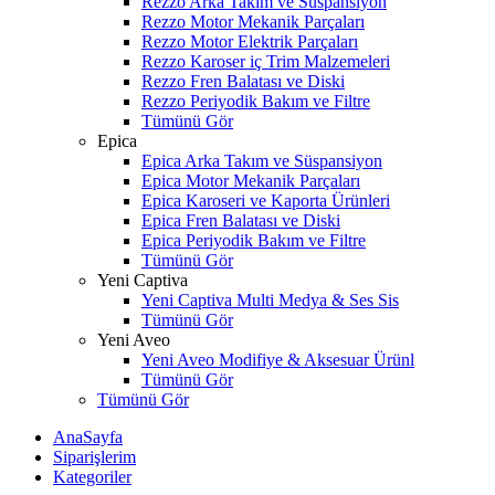
Rezzo Arka Takım ve Süspansiyon
Rezzo Motor Mekanik Parçaları
Rezzo Motor Elektrik Parçaları
Rezzo Karoser iç Trim Malzemeleri
Rezzo Fren Balatası ve Diski
Rezzo Periyodik Bakım ve Filtre
Tümünü Gör
Epica
Epica Arka Takım ve Süspansiyon
Epica Motor Mekanik Parçaları
Epica Karoseri ve Kaporta Ürünleri
Epica Fren Balatası ve Diski
Epica Periyodik Bakım ve Filtre
Tümünü Gör
Yeni Captiva
Yeni Captiva Multi Medya & Ses Sis
Tümünü Gör
Yeni Aveo
Yeni Aveo Modifiye & Aksesuar Ürünl
Tümünü Gör
Tümünü Gör
AnaSayfa
Siparişlerim
Kategoriler