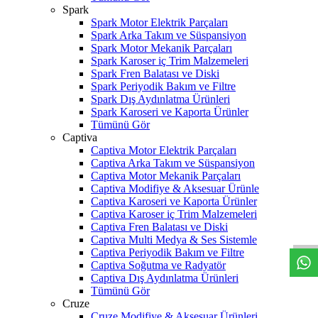
Spark
Spark Motor Elektrik Parçaları
Spark Arka Takım ve Süspansiyon
Spark Motor Mekanik Parçaları
Spark Karoser iç Trim Malzemeleri
Spark Fren Balatası ve Diski
Spark Periyodik Bakım ve Filtre
Spark Dış Aydınlatma Ürünleri
Spark Karoseri ve Kaporta Ürünler
Tümünü Gör
Captiva
Captiva Motor Elektrik Parçaları
Captiva Arka Takım ve Süspansiyon
Captiva Motor Mekanik Parçaları
Captiva Modifiye & Aksesuar Ürünle
Captiva Karoseri ve Kaporta Ürünler
W
h
t
s
a
p
p
D
e
s
t
e
H
a
t
t
Captiva Karoser iç Trim Malzemeleri
Captiva Fren Balatası ve Diski
Captiva Multi Medya & Ses Sistemle
Captiva Periyodik Bakım ve Filtre
Captiva Soğutma ve Radyatör
Captiva Dış Aydınlatma Ürünleri
Tümünü Gör
Cruze
Cruze Modifiye & Aksesuar Ürünleri