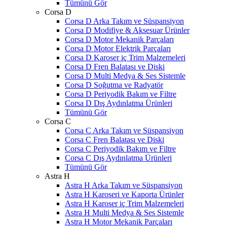
Tümünü Gör
Corsa D
Corsa D Arka Takım ve Süspansiyon
Corsa D Modifiye & Aksesuar Ürünler
Corsa D Motor Mekanik Parçaları
Corsa D Motor Elektrik Parçaları
Corsa D Karoser iç Trim Malzemeleri
Corsa D Fren Balatası ve Diski
Corsa D Multi Medya & Ses Sistemle
Corsa D Soğutma ve Radyatör
Corsa D Periyodik Bakım ve Filtre
Corsa D Dış Aydınlatma Ürünleri
Tümünü Gör
Corsa C
Corsa C Arka Takım ve Süspansiyon
Corsa C Fren Balatası ve Diski
Corsa C Periyodik Bakım ve Filtre
Corsa C Dış Aydınlatma Ürünleri
Tümünü Gör
Astra H
Astra H Arka Takım ve Süspansiyon
Astra H Karoseri ve Kaporta Ürünler
Astra H Karoser iç Trim Malzemeleri
Astra H Multi Medya & Ses Sistemle
Astra H Motor Mekanik Parçaları