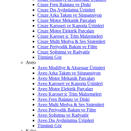
Cruze Fren Balatası ve Diski
Cruze Dış Aydınlatma Ürünleri
Cruze Arka Takım ve Süspansiyon
Cruze Motor Mekanik Parçaları
Cruze Karoseri ve Kaporta Ürünleri
Cruze Motor Elektrik Parçaları
Cruze Karoser iç Trim Malzemeleri
Cruze Multi Medya & Ses Sistemleri
Cruze Periyodik Bakım ve Filtre
Cruze Soğutma ve Radyatör
Tümünü Gör
Aveo
Aveo Modifiye & Aksesuar Ürünleri
Aveo Arka Takım ve Süspansiyon
Aveo Motor Mekanik Parçaları
Aveo Karoseri ve Kaporta Ürünleri
Aveo Motor Elektrik Parçaları
Aveo Karoser iç Trim Malzemeleri
Aveo Fren Balatası ve Diski
Aveo Multi Medya & Ses Sistemleri
Aveo Periyodik Bakım ve Filtre
Aveo Soğutma ve Radyatör
Aveo Dış Aydınlatma Ürünleri
Tümünü Gör
Kalos